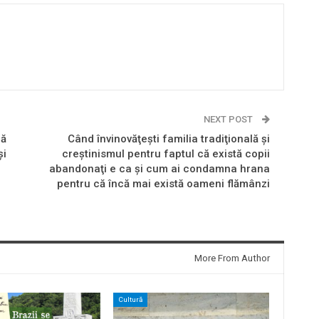
NEXT POST
că
Când învinovăţeşti familia tradiţională şi
şi
creştinismul pentru faptul că există copii
abandonaţi e ca şi cum ai condamna hrana
pentru că încă mai există oameni flămânzi
More From Author
Cultură