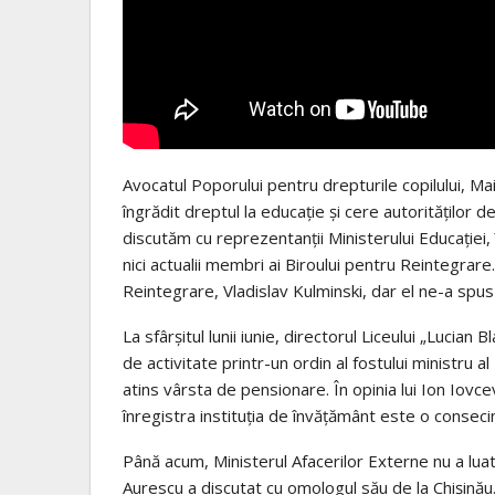
Avocatul Poporului pentru drepturile copilului, Ma
îngrădit dreptul la educaţie şi cere autorităţilor 
discutăm cu reprezentanţii Ministerului Educaţiei,
nici actualii membri ai Biroului pentru Reintegrare
Reintegrare, Vladislav Kulminski, dar el ne-a spus
La sfârşitul lunii iunie, directorul Liceului „Lucia
de activitate printr-un ordin al fostului ministru a
atins vârsta de pensionare. În opinia lui Ion Iovce
înregistra instituţia de învăţământ este o consecinţ
Până acum, Ministerul Afacerilor Externe nu a luat 
Aurescu a discutat cu omologul său de la Chișinău. 