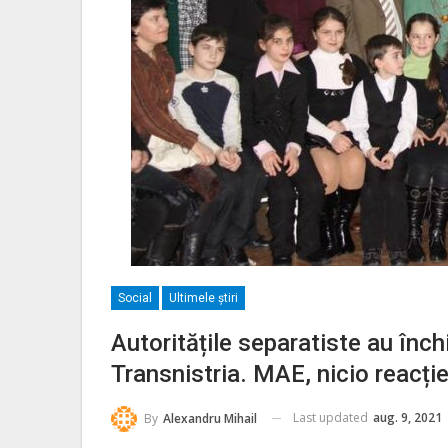
Social
Ultimele ştiri
Autoritățile separatiste au înc
Transnistria. MAE, nicio reacți
Last updated
aug. 9, 2021
By
Alexandru Mihail