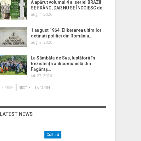
A apărut volumul 4 al seriei BRAZII
SE FRÂNG, DAR NU SE ÎNDOIESC de…
aug. 4, 2026
1 august 1964. Eliberarea ultimilor
deținuți politici din România…
aug. 3, 2026
La Sâmbăta de Sus, luptătorii în
Rezistența anticomunistă din
Făgăraș…
iul. 27, 2026
PREV
NEXT
1 of 2.484
LATEST NEWS
Cultură