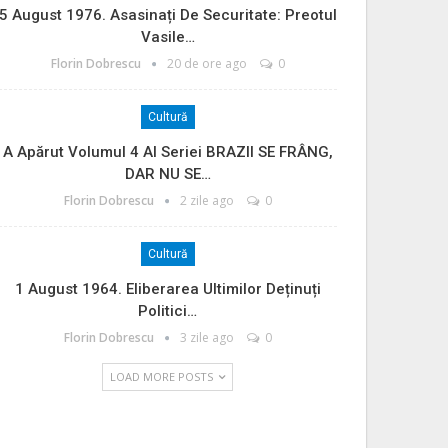
5 August 1976. Asasinați De Securitate: Preotul
Vasile…
Florin Dobrescu
20 de ore ago
0
Cultură
A Apărut Volumul 4 Al Seriei BRAZII SE FRÂNG,
DAR NU SE…
Florin Dobrescu
2 zile ago
0
Cultură
1 August 1964. Eliberarea Ultimilor Deținuți
Politici…
Florin Dobrescu
3 zile ago
0
LOAD MORE POSTS