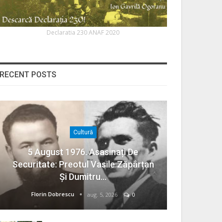
Declaratia 230 ANAF 2020
RECENT POSTS
Cultură
5 August 1976. Asasinați De
Securitate: Preotul Vasile Zăpârțan
Și Dumitru…
Florin Dobrescu
aug. 5, 2026
0