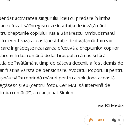
endat activitatea singurului liceu cu predare în limba
i au refuzat să înregistreze instituția de învățământ.
tru drepturile copilului, Maia Bănărescu. Ombudsmanul
e frecventează această instituție de învățământ nu vor
care îngrădește realizarea efectivă a drepturilor copiilor
redare în limba română de la Tiraspol a rămas și fără
tuția de învățământ timp de câteva decenii, a fost demis de
ă ar fi atins vârsta de pensionare. Avocatul Poporului pentru
 Chișinău să întreprindă măsuri pentru a soluționa această
egăsesc și eu (centru-foto). Cer MAE să intervină de
 limba română!”, a reacționat Simion.
via R3Media
1.461
0