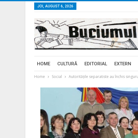
JOI, AUGUST 6, 2026
HOME
CULTURĂ
EDITORIAL
EXTERN
Home
Social
Autoritățile separatiste au închis singu