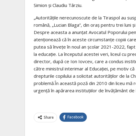
Simion și Claudiu Târziu.
„Autoritățile nerecunoscute de la Tiraspol au susp
română, „Lucian Blaga”, din oraș pentru trei luni ș
Despre aceasta a anunțat Avocatul Poporului pen
atenționează că în aceste circumstanțe copiii car
putea să învețe în noul an școlar 2021-2022, fapt 
la educație. La începutul acestei veri, liceul cu p
director, după ce Ion Iovcev, care a condus insti
către ministrul interimar al Educației, pe motiv c
drepturile copilului a solicitat autorităților de la
problemă.În această poză din 2010 din liceu mă r
urgență în apărarea instituțiilor de învățământ de
Share
Facebook