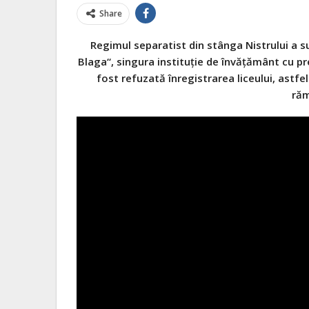
Share
Regimul separatist din stânga Nistrului a su
Blaga“, singura instituţie de învăţământ cu p
fost refuzată înregistrarea liceului, astfe
răm