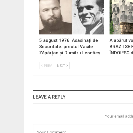
5 august 1976. Asasinați de
A apărut vo
Securitate: preotul Vasile
BRAZII SE
Zăpârțan și Dumitru Leontieș…
ÎNDOIESC d
PREV
NEXT
LEAVE A REPLY
Your email addr