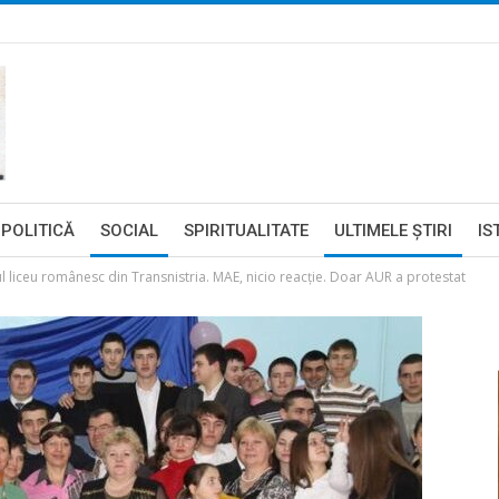
POLITICĂ
SOCIAL
SPIRITUALITATE
ULTIMELE ŞTIRI
IS
rul liceu românesc din Transnistria. MAE, nicio reacție. Doar AUR a protestat