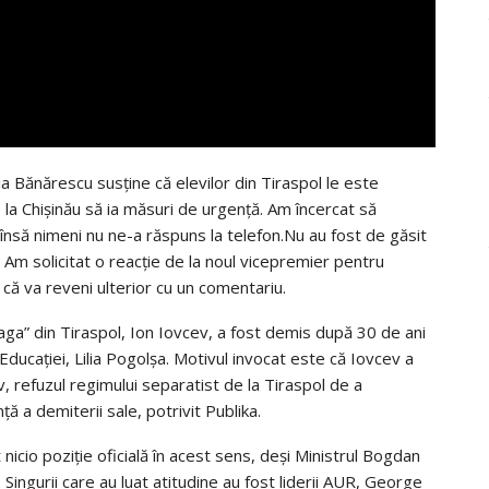
ia Bănărescu susţine că elevilor din Tiraspol le este
de la Chişinău să ia măsuri de urgenţă. Am încercat să
 însă nimeni nu ne-a răspuns la telefon.Nu au fost de găsit
. Am solicitat o reacţie de la noul vicepremier pentru
 că va reveni ulterior cu un comentariu.
n Blaga” din Tiraspol, Ion Iovcev, a fost demis după 30 de ani
l Educaţiei, Lilia Pogolşa. Motivul invocat este că Iovcev a
v, refuzul regimului separatist de la Tiraspol de a
ă a demiterii sale, potrivit Publika.
nicio poziție oficială în acest sens, deși Ministrul Bogdan
Singurii care au luat atitudine au fost liderii AUR, George