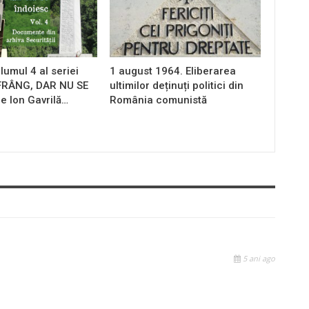
lumul 4 al seriei
1 august 1964. Eliberarea
 FRÂNG, DAR NU SE
ultimilor deținuți politici din
e Ion Gavrilă…
România comunistă
5 ani ago