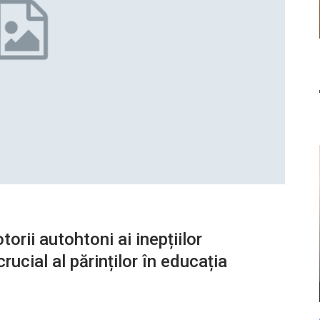
orii autohtoni ai inepțiilor
rucial al părinților în educația