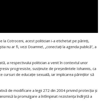
 la Cotroceni, acest politician i-a etichetat pe părinți,
știa nu ar fi, vezi Doamne!, „conectați la agenda publică”, a
tă, a respectivului politician a venit în contextul unor
agresiv progresiste, susținute de președintele Iohannis, ca
te cursuri de educație sexuală, iar implicarea părinților să
ivă de modificare a legii 272 din 2004 privind protecția și
ansmisă la promulgare a întîmpinat rezistența îndîrjită a