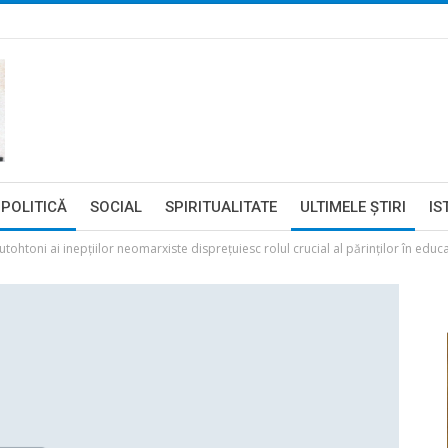
POLITICĂ
SOCIAL
SPIRITUALITATE
ULTIMELE ŞTIRI
IS
tohtoni ai inepțiilor neomarxiste disprețuiesc rolul crucial al părinților în educa