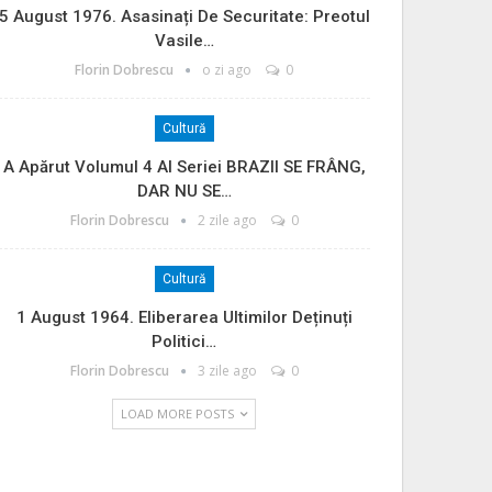
5 August 1976. Asasinați De Securitate: Preotul
Vasile…
Florin Dobrescu
o zi ago
0
Cultură
A Apărut Volumul 4 Al Seriei BRAZII SE FRÂNG,
DAR NU SE…
Florin Dobrescu
2 zile ago
0
Cultură
1 August 1964. Eliberarea Ultimilor Deținuți
Politici…
Florin Dobrescu
3 zile ago
0
LOAD MORE POSTS