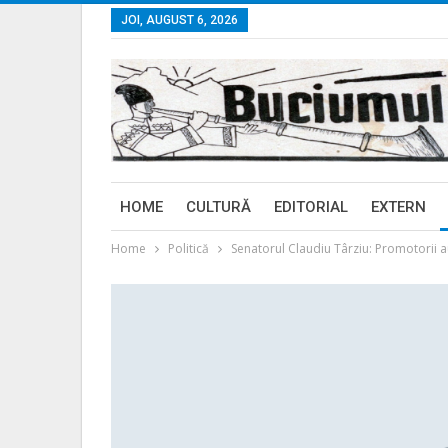
JOI, AUGUST 6, 2026
HOME
CULTURĂ
EDITORIAL
EXTERN
Home
Politică
Senatorul Claudiu Târziu: Promotorii au