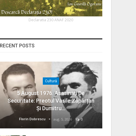
Declaratia 230 ANAF 2020
RECENT POSTS
Cultură
5 August 1976. Asasinați De
Securitate: Preotul Vasile Zăpârțan
Și Dumitru…
Florin Dobrescu
aug. 5, 2026
0