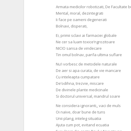
Armata medicilor robotizati, De Facultate b
Mental, moral, dezintegrati
Ii face pe oameni degenerati
Bolnavi, disperati,
Ei, primii sclavi ai farmaciei globale
Ne cer sa luam toxice’ngrozitoare
NICIO sansa de vindecare
Tin omul bolnav, pan’la ultima suflare
Nu’i vorbesc de metodele naturale
De aer si apa curata, de vie mancare
Cu inteleapta cumpatare
De’odihna, trezvie, miscare
De divinele plante medicinale
Si doctorul universal, mandrul soare
Ne considera ignoranti,, vaci de muls
Oi naïve, doar bune de tuns
Unii plang, inteleg situatia
Ajuta cum pot, evitand ecuatia