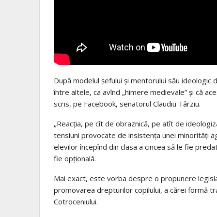
După modelul șefului și mentorului său ideologic de
între altele, ca avînd „himere medievale” și că ace
scris, pe Facebook, senatorul Claudiu Târziu.
„Reacția, pe cît de obraznică, pe atît de ideologiza
tensiuni provocate de insistența unei minorități 
elevilor începînd din clasa a cincea să le fie preda
fie opțională.
Mai exact, este vorba despre o propunere legislat
promovarea drepturilor copilului, a cărei formă tr
Cotroceniului.