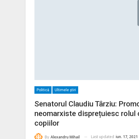
Politică
Ultimele ştiri
Senatorul Claudiu Târziu: Promot
neomarxiste disprețuiesc rolul c
copiilor
Last updated
iun. 17, 2021
By
Alexandru Mihail