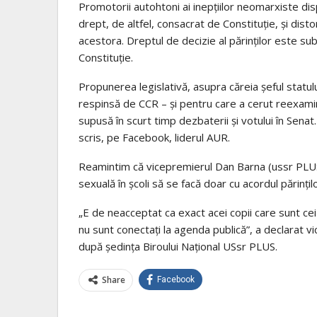
Promotorii autohtoni ai inepțiilor neomarxiste dispr
drept, de altfel, consacrat de Constituție, și dist
acestora. Dreptul de decizie al părinților este sub
Constituție.
Propunerea legislativă, asupra căreia șeful statul
respinsă de CCR – și pentru care a cerut reexam
supusă în scurt timp dezbaterii și votului în Sena
scris, pe Facebook, liderul AUR.
Reamintim că vicepremierul Dan Barna (ussr PLUS)
sexuală în școli să se facă doar cu acordul părinț
„E de neacceptat ca exact acei copii care sunt cei 
nu sunt conectați la agenda publică”, a declarat vi
după ședința Biroului Național USsr PLUS.
Share
Facebook