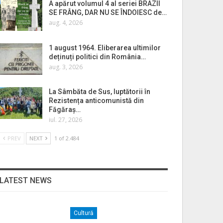
A apărut volumul 4 al seriei BRAZII
SE FRÂNG, DAR NU SE ÎNDOIESC de…
aug. 4, 2026
1 august 1964. Eliberarea ultimilor
deținuți politici din România…
aug. 3, 2026
La Sâmbăta de Sus, luptătorii în
Rezistența anticomunistă din
Făgăraș…
iul. 27, 2026
PREV
NEXT
1 of 2.484
LATEST NEWS
Cultură