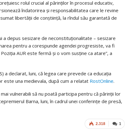
ețuiesc rolul crucial al părinților în procesul educativ,
orsionează îndatorirea și responsabilitatea care le revine
sumat libertății de conștiință, la rîndul său garantată de
ui a depus sesizare de neconstituționalitate – sesizare
inarea pentru a corespunde agendei progresiste, va fi
t. Poziția AUR este fermă și o vom susține ca atare”, a
 a declarat, luni, că legea care prevede ca educația
ilor este una medievala, după cum a relatat
RostOnline
.
mai vulnerabili să nu poată participa pentru că părinții lor
cepremierul Barna, luni, în cadrul unei conferințe de presă,
2.318
1