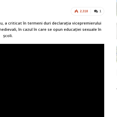
2.318
1
, a criticat în termeni duri declarația vicepremierului
medievali, în cazul în care se opun educației sexuale în
școli.