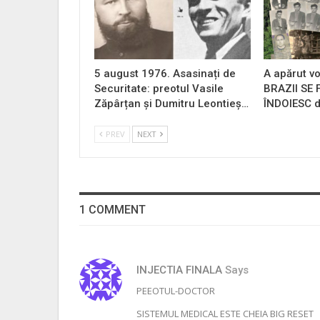
5 august 1976. Asasinați de
A apărut vo
Securitate: preotul Vasile
BRAZII SE
Zăpârțan și Dumitru Leontieș…
ÎNDOIESC d
PREV
NEXT
1 COMMENT
INJECTIA FINALA
Says
PEEOTUL-DOCTOR
SISTEMUL MEDICAL ESTE CHEIA BIG RESET