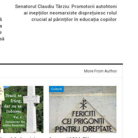
Senatorul Claudiu Târziu: Promotorii autohtoni
ai inepțiilor neomarxiste disprețuiesc rolul
ă
crucial al părinților în educația copiilor
ca
e
 să
More From Author
Cultură