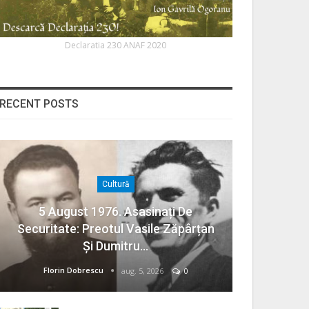
Declaratia 230 ANAF 2020
RECENT POSTS
Cultură
5 August 1976. Asasinați De
Securitate: Preotul Vasile Zăpârțan
Și Dumitru…
Florin Dobrescu
aug. 5, 2026
0