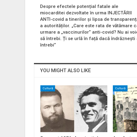
Despre efectele potențial fatale ale
miocarditei dezvoltate în urma INJECTĂRII
ANTI-covid a tinerilor și lipsa de transparenț
a autorităților. „Care este rata de vătămare 
urmare a „vaccinurilor” anti-covid? Nu ai voi
să întrebi. Ți se urlă în față dacă îndrăznești
întrebi”
YOU MIGHT ALSO LIKE
Cultură
Cultură