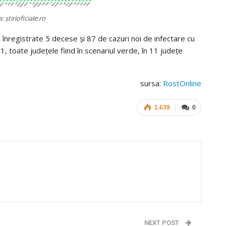
: știrioficiale.ro
t înregistrate 5 decese și 87 de cazuri noi de infectare cu
1, toate județele fiind în scenariul verde, în 11 județe
sursa:
RostOnline
1.639
0
NEXT POST