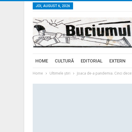
JOI, AUGUST 6, 2026
HOME
CULTURĂ
EDITORIAL
EXTERN
Home
Ultimele ştiri
Joaca de-a pandemia. Cinci decese