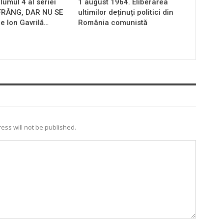
lumul 4 al seriei
1 august 1964. Eliberarea
 FRÂNG, DAR NU SE
ultimilor deținuți politici din
e Ion Gavrilă…
România comunistă
ess will not be published.