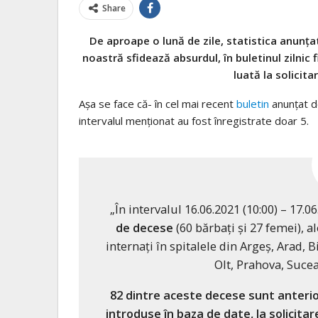
Share
De aproape o lună de zile, statistica anunțat
noastră sfidează absurdul, în buletinul zilnic f
luată la solicita
Așa se face că- în cel mai recent
buletin
anunțat de
intervalul menționat au fost înregistrate doar 5.
„În intervalul 16.06.2021 (10:00) – 17.0
de decese
(60 bărbați și 27 femei), a
internați în spitalele din Argeș, Arad, 
Olt, Prahova, Suce
82 dintre aceste decese sunt anterio
introduse în baza de date, la solicita