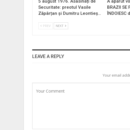
5 august 1976. Asasinați de
A apărut vo
Securitate: preotul Vasile
BRAZII SE
Zăpârțan și Dumitru Leontieș…
ÎNDOIESC d
PREV
NEXT
LEAVE A REPLY
Your email addr