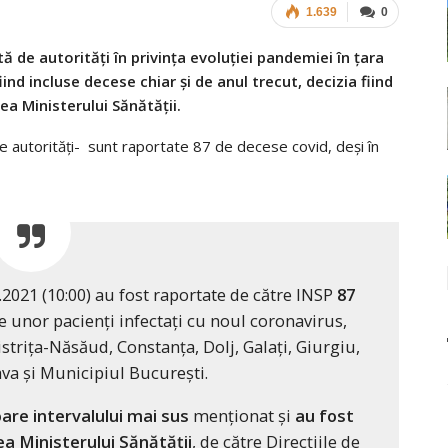
1.639
0
ă de autorități în privința evoluției pandemiei în țara
iind incluse decese chiar și de anul trecut, decizia fiind
rea Ministerului Sănătății.
 autorități- sunt raportate 87 de decese covid, deși în
6.2021 (10:00) au fost raportate de către INSP
87
le unor pacienți infectați cu noul coronavirus,
Bistrița-Năsăud, Constanța, Dolj, Galați, Giurgiu,
ava și Municipiul București.
are intervalului mai sus
menționat și
au fost
rea Ministerului Sănătății
, de către Direcțiile de