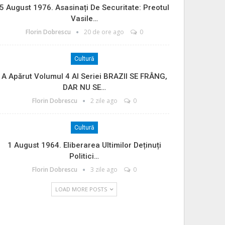
5 August 1976. Asasinați De Securitate: Preotul
Vasile…
Florin Dobrescu
20 de ore ago
0
Cultură
A Apărut Volumul 4 Al Seriei BRAZII SE FRÂNG,
DAR NU SE…
Florin Dobrescu
2 zile ago
0
Cultură
1 August 1964. Eliberarea Ultimilor Deținuți
Politici…
Florin Dobrescu
3 zile ago
0
LOAD MORE POSTS