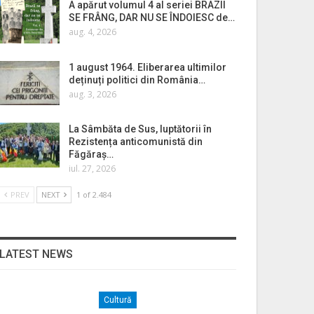
A apărut volumul 4 al seriei BRAZII
SE FRÂNG, DAR NU SE ÎNDOIESC de…
aug. 4, 2026
1 august 1964. Eliberarea ultimilor
deținuți politici din România…
aug. 3, 2026
La Sâmbăta de Sus, luptătorii în
Rezistența anticomunistă din
Făgăraș…
iul. 27, 2026
PREV
NEXT
1 of 2.484
LATEST NEWS
Cultură