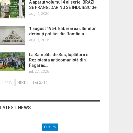
A apărut volumul 4 al seriei BRAZII
SE FRÂNG, DAR NU SE ÎNDOIESC de…
aug. 4, 2026
1 august 1964. Eliberarea ultimilor
deținuți politici din România…
aug. 3, 2026
La Sâmbăta de Sus, luptătorii în
Rezistența anticomunistă din
Făgăraș…
iul. 27, 2026
PREV
NEXT
1 of 2.484
LATEST NEWS
Cultură