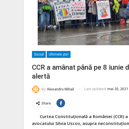
Social
Ultimele ştiri
CCR a amânat până pe 8 iunie dec
alertă
Last updated
mai 20, 2021
By
Alexandru Mihail
Share
Curtea Constituțională a României (CCR) a d
avocatului Silvia Uscov, asupra neconstituțional