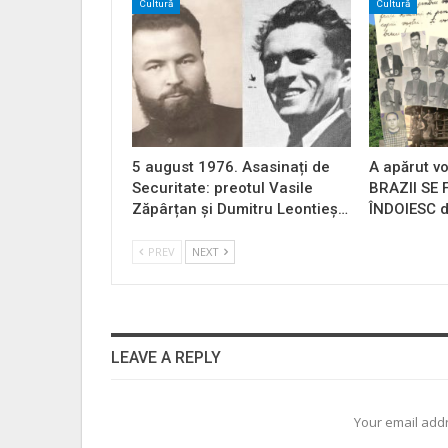
Cultură
Cultură
5 august 1976. Asasinați de
A apărut vo
Securitate: preotul Vasile
BRAZII SE
Zăpârțan și Dumitru Leontieș…
ÎNDOIESC d
PREV
NEXT
LEAVE A REPLY
Your email addr