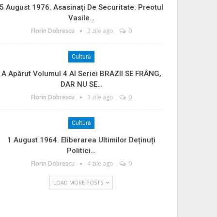
5 August 1976. Asasinați De Securitate: Preotul
Vasile…
Florin Dobrescu
2 zile ago
0
Cultură
A Apărut Volumul 4 Al Seriei BRAZII SE FRÂNG,
DAR NU SE…
Florin Dobrescu
3 zile ago
0
Cultură
1 August 1964. Eliberarea Ultimilor Deținuți
Politici…
Florin Dobrescu
4 zile ago
0
LOAD MORE POSTS