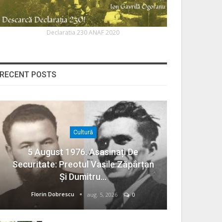
Declaratia 230 ANAF 2020
RECENT POSTS
Cultură
5 August 1976. Asasinați De
Securitate: Preotul Vasile Zăpârțan
Și Dumitru…
Florin Dobrescu
aug. 5, 2026
0