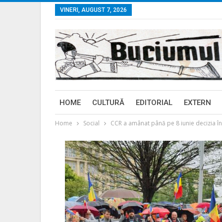
VINERI, AUGUST 7, 2026
HOME
CULTURĂ
EDITORIAL
EXTERN
Home
Social
CCR a amânat până pe 8 iunie decizia în c