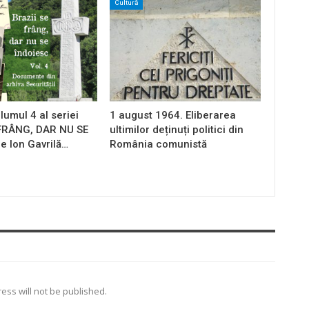
Cultură
lumul 4 al seriei
1 august 1964. Eliberarea
 FRÂNG, DAR NU SE
ultimilor deținuți politici din
e Ion Gavrilă…
România comunistă
ess will not be published.