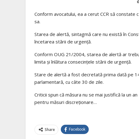
d
Conform avocatului, ea a cerut CCR să constate c
sa.
Starea de alertă, sintagmă care nu există în Con
încetarea stării de urgență.
Conform OUG 21/2004, starea de alertă ar trebui 
limita și înlătura consecințele stării de urgență.
Stare de alertă a fost decretată prima dată pe 14
parlamentară, cu câte 30 de zile.
Criticii spun că măsura nu se mai justifică la un a
pentru măsuri discreționare…
Share
Facebook