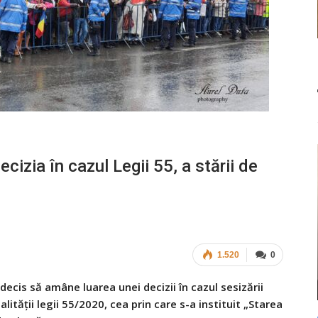
izia în cazul Legii 55, a stării de
1.520
0
ecis să amâne luarea unei decizii în cazul sesizării
ității legii 55/2020, cea prin care s-a instituit „Starea