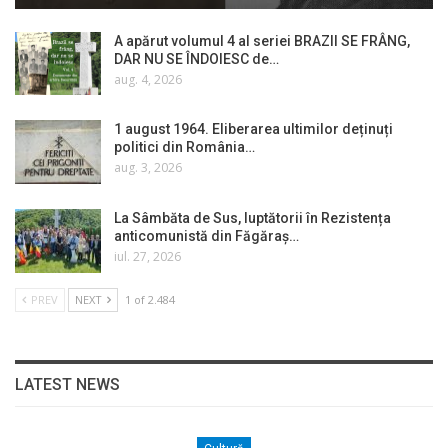
A apărut volumul 4 al seriei BRAZII SE FRÂNG,
DAR NU SE ÎNDOIESC de…
aug. 4, 2026
1 august 1964. Eliberarea ultimilor deținuți
politici din România…
aug. 3, 2026
La Sâmbăta de Sus, luptătorii în Rezistența
anticomunistă din Făgăraș…
iul. 27, 2026
PREV
NEXT
1 of 2.484
LATEST NEWS