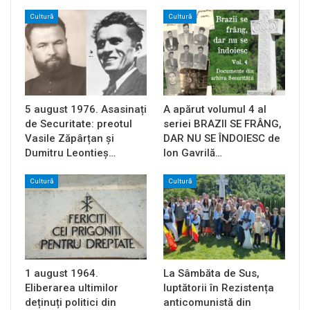
Cultură
Cultură
5 august 1976. Asasinați
A apărut volumul 4 al
de Securitate: preotul
seriei BRAZII SE FRÂNG,
Vasile Zăpârțan și
DAR NU SE ÎNDOIESC de
Dumitru Leontieș…
Ion Gavrilă…
Cultură
Cultură
1 august 1964.
La Sâmbăta de Sus,
Eliberarea ultimilor
luptătorii în Rezistența
deținuți politici din
anticomunistă din