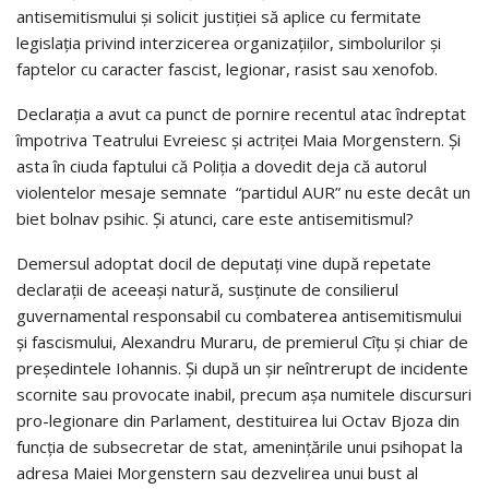
antisemitismului și solicit justiției să aplice cu fermitate
legislația privind interzicerea organizațiilor, simbolurilor și
faptelor cu caracter fascist, legionar, rasist sau xenofob.
Declarația a avut ca punct de pornire recentul atac îndreptat
împotriva Teatrului Evreiesc și actriței Maia Morgenstern. Și
asta în ciuda faptului că Poliția a dovedit deja că autorul
violentelor mesaje semnate “partidul AUR” nu este decât un
biet bolnav psihic. Și atunci, care este antisemitismul?
Demersul adoptat docil de deputați vine după repetate
declarații de aceeași natură, susținute de consilierul
guvernamental responsabil cu combaterea antisemitismului
și fascismului, Alexandru Muraru, de premierul Cîțu și chiar de
președintele Iohannis. Și după un șir neîntrerupt de incidente
scornite sau provocate inabil, precum așa numitele discursuri
pro-legionare din Parlament, destituirea lui Octav Bjoza din
funcția de subsecretar de stat, amenințările unui psihopat la
adresa Maiei Morgenstern sau dezvelirea unui bust al