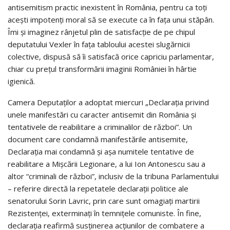
antisemitism practic inexistent în România, pentru ca toți
acești impotenți moral să se execute ca în fața unui stăpân.
Îmi și imaginez rânjetul plin de satisfacție de pe chipul
deputatului Vexler în fața tabloului acestei slugărnicii
colective, dispusă să îi satisfacă orice capriciu parlamentar,
chiar cu prețul transformării imaginii României în hârtie
igienică.
Camera Deputaților a adoptat miercuri „Declarația privind
unele manifestări cu caracter antisemit din România și
tentativele de reabilitare a criminalilor de război”. Un
document care condamnă manifestările antisemite,
Declarația mai condamnă și așa numitele tentative de
reabilitare a Mișcării Legionare, a lui Ion Antonescu sau a
altor “criminali de război”, inclusiv de la tribuna Parlamentului
– referire directă la repetatele declarații politice ale
senatorului Sorin Lavric, prin care sunt omagiați martirii
Rezistenței, exterminați în temnițele comuniste. În fine,
declarația reafirmă susținerea acțiunilor de combatere a