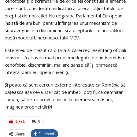
xenofobia și discriminările de orice fel constituie elemente
care sunt considerate indicatori ai precarității statului de
drept și democrației. Nu degeaba Parlamentul European
insistă de ani buni pentru înființarea unui mecanism de
supraveghere a discriminării și a drepturilor minorităților,
după modelul binecunoscutului MCV.
Este greu de crezut că o țară ai cărei reprezentanți oficiali
consimt că ar avea mari probleme legate de antisemitism,
xenofobie, discriminări, mai are șanse să își primească
integral banii europeni cuveniți.
Și poate că sunt cercuri externe interesate ca România să
pățească așa ceva. Dar cât de imbecil poți fi, ca demnitar
român, să deteriorezi tu însuți în asemenea măsură,
imaginea propriei țări?!
3.771
0
Share
Facebook