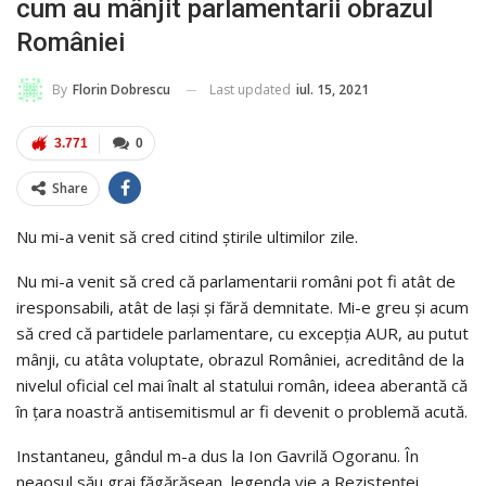
cum au mânjit parlamentarii obrazul
României
Last updated
iul. 15, 2021
By
Florin Dobrescu
3.771
0
Share
Nu mi-a venit să cred citind știrile ultimilor zile.
Nu mi-a venit să cred că parlamentarii români pot fi atât de
iresponsabili, atât de lași și fără demnitate. Mi-e greu și acum
să cred că partidele parlamentare, cu excepția AUR, au putut
mânji, cu atâta voluptate, obrazul României, acreditând de la
nivelul oficial cel mai înalt al statului român, ideea aberantă că
în țara noastră antisemitismul ar fi devenit o problemă acută.
Instantaneu, gândul m-a dus la Ion Gavrilă Ogoranu. În
neaoșul său grai făgărășean, legenda vie a Rezistenței