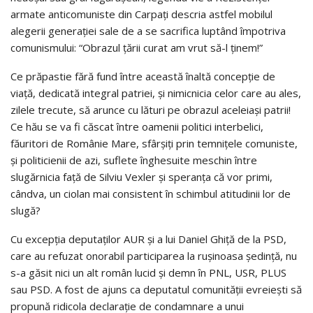
armate anticomuniste din Carpați descria astfel mobilul
alegerii generației sale de a se sacrifica luptând împotriva
comunismului: “Obrazul țării curat am vrut să-l ținem!”
Ce prăpastie fără fund între această înaltă concepție de
viață, dedicată integral patriei, și nimicnicia celor care au ales,
zilele trecute, să arunce cu lături pe obrazul aceleiași patrii!
Ce hău se va fi căscat între oamenii politici interbelici,
făuritori de Românie Mare, sfârșiți prin temnițele comuniste,
și politicienii de azi, suflete înghesuite meschin între
slugărnicia față de Silviu Vexler și speranța că vor primi,
cândva, un ciolan mai consistent în schimbul atitudinii lor de
slugă?
Cu excepția deputaților AUR și a lui Daniel Ghiță de la PSD,
care au refuzat onorabil participarea la rușinoasa ședință, nu
s-a găsit nici un alt român lucid și demn în PNL, USR, PLUS
sau PSD. A fost de ajuns ca deputatul comunității evreiești să
propună ridicola declarație de condamnare a unui