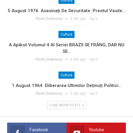
Cultură
5 August 1976. Asasinați De Securitate: Preotul Vasile…
Florin Dobrescu
3 zile ago
0
Cultură
A Apărut Volumul 4 Al Seriei BRAZII SE FRÂNG, DAR NU
SE…
Florin Dobrescu
4 zile ago
0
Cultură
1 August 1964. Eliberarea Ultimilor Deținuți Politici…
Florin Dobrescu
5 zile ago
0
LOAD MORE POSTS
Facebook
Youtube