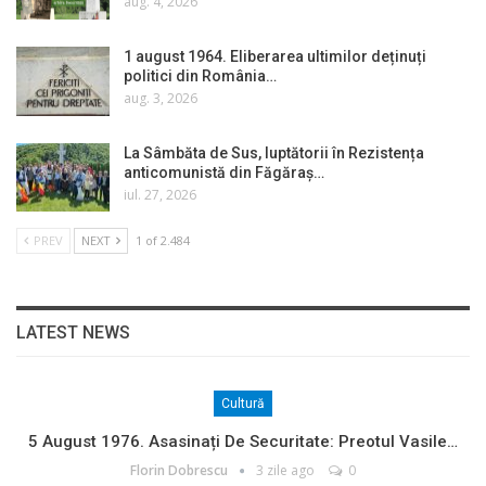
aug. 4, 2026
1 august 1964. Eliberarea ultimilor deținuți
politici din România…
aug. 3, 2026
La Sâmbăta de Sus, luptătorii în Rezistența
anticomunistă din Făgăraș…
iul. 27, 2026
PREV
NEXT
1 of 2.484
LATEST NEWS
Cultură
5 August 1976. Asasinați De Securitate: Preotul Vasile…
Florin Dobrescu
3 zile ago
0