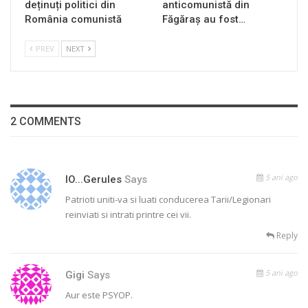
deținuți politici din
anticomunistă din
România comunistă
Făgăraș au fost…
PREV
NEXT
2 COMMENTS
5 ani ago
IO...gerules
Says
Patrioti uniti-va si luati conducerea Tarii/Legionari
reinviati si intrati printre cei vii.
Reply
5 ani ago
Gigi
Says
Aur este PSYOP.