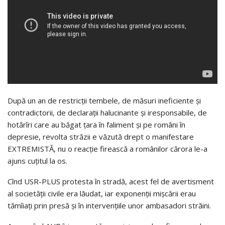
După un an de restricții tembele, de măsuri ineficiente și
contradictorii, de declarații halucinante și iresponsabile, de
hotărîri care au băgat țara în faliment și pe români în
depresie, revolta străzii e văzută drept o manifestare
EXTREMISTĂ, nu o reacție firească a românilor cărora le-a
ajuns cuțitul la os.
Cînd USR-PLUS protesta în stradă, acest fel de avertisment
al societății civile era lăudat, iar exponenții mișcării erau
tămîiați prin presă și în intervențiile unor ambasadori străini.