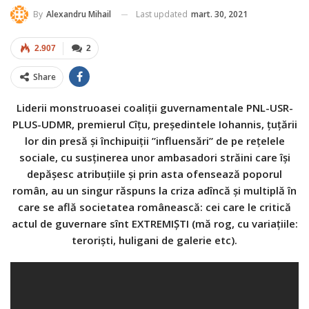
Last updated
mart. 30, 2021
By
Alexandru Mihail
2.907
2
Share
Liderii monstruoasei coaliții guvernamentale PNL-USR-
PLUS-UDMR, premierul Cîțu, președintele Iohannis, țuțării
lor din presă și închipuiții ”influensări” de pe rețelele
sociale, cu susținerea unor ambasadori străini care își
depășesc atribuțiile și prin asta ofensează poporul
român, au un singur răspuns la criza adîncă și multiplă în
care se află societatea românească: cei care le critică
actul de guvernare sînt EXTREMIȘTI (mă rog, cu variațiile:
teroriști, huligani de galerie etc).