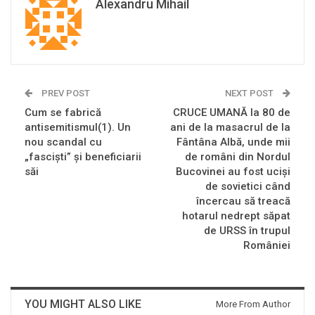
Alexandru Mihail
PREV POST
NEXT POST
Cum se fabrică
CRUCE UMANĂ la 80 de
antisemitismul(1). Un
ani de la masacrul de la
nou scandal cu
Fântâna Albă, unde mii
„fasciști” și beneficiarii
de români din Nordul
săi
Bucovinei au fost uciși
de sovietici când
încercau să treacă
hotarul nedrept săpat
de URSS în trupul
României
YOU MIGHT ALSO LIKE
More From Author