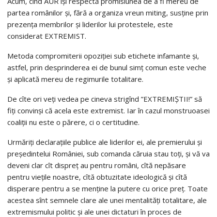
Acum, cînd AUR își respectă promisiunea de a fi mereu de
partea românilor și, fără a organiza vreun miting, susține prin
prezența membrilor și liderilor lui protestele, este
considerat EXTREMIST.
Metoda compromiterii opoziției sub etichete infamante și,
astfel, prin desprinderea ei de bunul simț comun este veche
și aplicată mereu de regimurile totalitare.
De cîte ori veți vedea pe cineva strigînd ”EXTREMIȘTII!” să
fiți convinși că acela este extremist. Iar în cazul monstruoasei
coaliții nu este o părere, ci o certitudine.
Urmăriți declarațiile publice ale liderilor ei, ale premierului și
președintelui României, sub comanda căruia stau toți, și vă va
deveni clar cît dispreț au pentru români, cîtă nepăsare
pentru viețile noastre, cîtă obtuzitate ideologică și cîtă
disperare pentru a se menține la putere cu orice preț. Toate
acestea sînt semnele clare ale unei mentalități totalitare, ale
extremismului politic și ale unei dictaturi în proces de