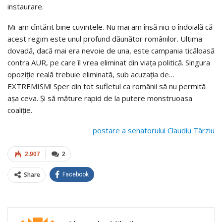
instaurare.
Mi-am cîntărit bine cuvintele. Nu mai am însă nici o îndoială că
acest regim este unul profund dăunător românilor. Ultima
dovadă, dacă mai era nevoie de una, este campania ticăloasă
contra AUR, pe care îl vrea eliminat din viața politică. Singura
opoziție reală trebuie eliminată, sub acuzația de…
EXTREMISM! Sper din tot sufletul ca românii să nu permită
așa ceva. Și să măture rapid de la putere monstruoasa
coaliție.
postare a senatorului Claudiu Târziu
2.907
2
Share
Facebook