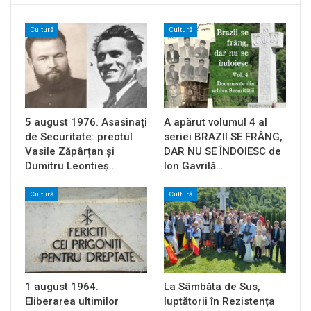
Cultură
Cultură
5 august 1976. Asasinați
A apărut volumul 4 al
de Securitate: preotul
seriei BRAZII SE FRÂNG,
Vasile Zăpârțan și
DAR NU SE ÎNDOIESC de
Dumitru Leontieș…
Ion Gavrilă…
Cultură
Cultură
1 august 1964.
La Sâmbăta de Sus,
Eliberarea ultimilor
luptătorii în Rezistența