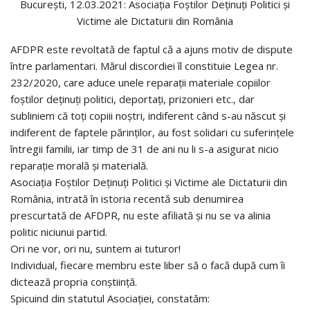
București, 12.03.2021: Asociația Foștilor Deținuți Politici și
Victime ale Dictaturii din România
AFDPR este revoltată de faptul că a ajuns motiv de dispute
între parlamentari. Mărul discordiei îl constituie Legea nr.
232/2020, care aduce unele reparații materiale copiilor
foștilor deținuți politici, deportați, prizonieri etc., dar
subliniem că toți copiii noștri, indiferent când s-au născut și
indiferent de faptele părinților, au fost solidari cu suferințele
întregii familii, iar timp de 31 de ani nu li s-a asigurat nicio
reparație morală și materială.
Asociația Foștilor Deținuți Politici și Victime ale Dictaturii din
România, intrată în istoria recentă sub denumirea
prescurtată de AFDPR, nu este afiliată și nu se va alinia
politic niciunui partid.
Ori ne vor, ori nu, suntem ai tuturor!
Individual, fiecare membru este liber să o facă după cum îi
dictează propria conștiință.
Spicuind din statutul Asociației, constatăm: