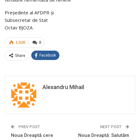
Preşedinte al AFDPR și
Subsecretar de Stat
Octav BJOZA
1.526
0
Share
Facebook
Alexandru Mihail
PREV POST
NEXT POST
Noua Dreaptă cere
Noua Dreaptă: Salutăm