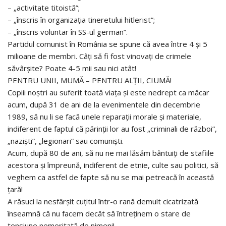
– „activitate titoistă”;
– „înscris în organizația tineretului hitlerist”;
– „înscris voluntar în SS-ul german”.
Partidul comunist în România se spune că avea între 4 și 5
milioane de membri. Câți să fi fost vinovați de crimele
săvârșite? Poate 4-5 mii sau nici atât!
PENTRU UNII, MUMĂ – PENTRU ALȚII, CIUMĂ!
Copiii noștri au suferit toată viața și este nedrept ca măcar
acum, după 31 de ani de la evenimentele din decembrie
1989, să nu li se facă unele reparații morale și materiale,
indiferent de faptul că părinții lor au fost „criminali de război”,
„naziști”, „legionari” sau comuniști.
Acum, după 80 de ani, să nu ne mai lăsăm bântuiți de stafiile
acestora și împreună, indiferent de etnie, culte sau politici, să
veghem ca astfel de fapte să nu se mai petreacă în această
țară!
A răsuci la nesfârșit cuțitul într-o rană demult cicatrizată
înseamnă că nu facem decât să întreținem o stare de
tensiune nemeritată de nimeni!