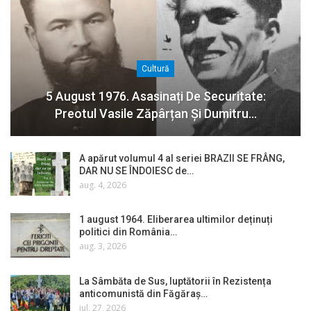
Cultură
5 August 1976. Asasinați De Securitate:
Preotul Vasile Zăpârțan Și Dumitru…
A apărut volumul 4 al seriei BRAZII SE FRÂNG,
DAR NU SE ÎNDOIESC de…
aug. 4, 2026
1 august 1964. Eliberarea ultimilor deținuți
politici din România…
aug. 3, 2026
La Sâmbăta de Sus, luptătorii în Rezistența
anticomunistă din Făgăraș…
iul. 27, 2026