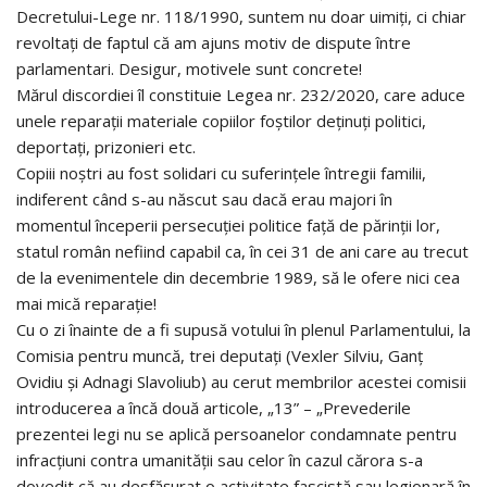
Decretului-Lege nr. 118/1990, suntem nu doar uimiți, ci chiar
revoltați de faptul că am ajuns motiv de dispute între
parlamentari. Desigur, motivele sunt concrete!
Mărul discordiei îl constituie Legea nr. 232/2020, care aduce
unele reparații materiale copiilor foștilor deținuți politici,
deportați, prizonieri etc.
Copiii noștri au fost solidari cu suferințele întregii familii,
indiferent când s-au născut sau dacă erau majori în
momentul începerii persecuției politice față de părinții lor,
statul român nefiind capabil ca, în cei 31 de ani care au trecut
de la evenimentele din decembrie 1989, să le ofere nici cea
mai mică reparație!
Cu o zi înainte de a fi supusă votului în plenul Parlamentului, la
Comisia pentru muncă, trei deputați (Vexler Silviu, Ganț
Ovidiu și Adnagi Slavoliub) au cerut membrilor acestei comisii
introducerea a încă două articole, „13” – „Prevederile
prezentei legi nu se aplică persoanelor condamnate pentru
infracțiuni contra umanității sau celor în cazul cărora s-a
dovedit că au desfășurat o activitate fascistă sau legionară în