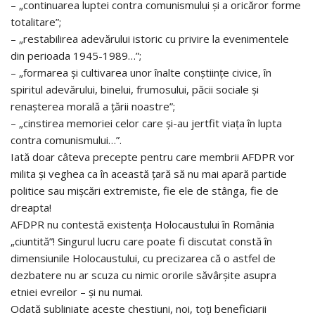
– „continuarea luptei contra comunismului și a oricăror forme
totalitare”;
– „restabilirea adevărului istoric cu privire la evenimentele
din perioada 1945-1989…”;
– „formarea și cultivarea unor înalte conștiințe civice, în
spiritul adevărului, binelui, frumosului, păcii sociale și
renașterea morală a țării noastre”;
– „cinstirea memoriei celor care și-au jertfit viața în lupta
contra comunismului…”.
Iată doar câteva precepte pentru care membrii AFDPR vor
milita și veghea ca în această țară să nu mai apară partide
politice sau mișcări extremiste, fie ele de stânga, fie de
dreapta!
AFDPR nu contestă existența Holocaustului în România
„ciuntită”! Singurul lucru care poate fi discutat constă în
dimensiunile Holocaustului, cu precizarea că o astfel de
dezbatere nu ar scuza cu nimic ororile săvârșite asupra
etniei evreilor – și nu numai.
Odată subliniate aceste chestiuni, noi, toți beneficiarii