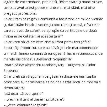
lagăre de exterminare, prin bătăi, înfometare și munci silnice,
tot ce a avut acest popor mai demn, mai sfânt, mai bine
pregătit profesional.
Chiar uităm că regimul comunist a făcut zeci de mii de victime
și, dacă luăm în calcul soțiile și copiii rămași acasă, cifra celor
care au avut de suferit se apropie cu certitudine de două
milioane de cetățeni ai acestei țări?!?
Chiar vreți să vă amintim cine au fost primii trei șefi ai
Securității Poporului, care au săvârșit cele mai abominabile
crime din lumea comunistă europeană, lucru recunoscut și de
marele disident rus Aleksandr Soljenițîn?!?
Poate că da: Alexandru Nicolschi, Mișu Dulgheru și Tudor
Sepeanu!
Chiar vreți să vă spunem ce găsim în dosarele înaintașilor
celor care au nerușinarea să ne dea astăzi lecții de morală și
demnitate?!?
Iată doar câteva „perle”:
– „vechi militant al clasei muncitoare”;
– „vechi comunist ilegalist”;