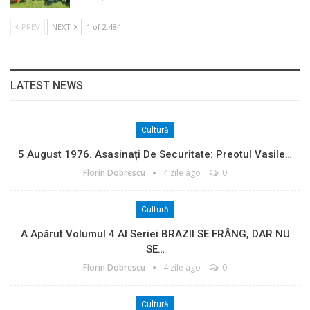
PREV
NEXT
1 of 2.484
LATEST NEWS
Cultură
5 August 1976. Asasinați De Securitate: Preotul Vasile…
Florin Dobrescu
4 zile ago
0
Cultură
A Apărut Volumul 4 Al Seriei BRAZII SE FRÂNG, DAR NU
SE…
Florin Dobrescu
4 zile ago
0
Cultură