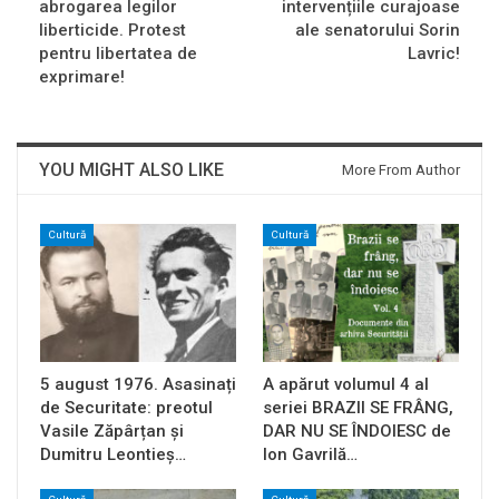
abrogarea legilor
intervențiile curajoase
liberticide. Protest
ale senatorului Sorin
pentru libertatea de
Lavric!
exprimare!
YOU MIGHT ALSO LIKE
More From Author
Cultură
Cultură
5 august 1976. Asasinați
A apărut volumul 4 al
de Securitate: preotul
seriei BRAZII SE FRÂNG,
Vasile Zăpârțan și
DAR NU SE ÎNDOIESC de
Dumitru Leontieș…
Ion Gavrilă…