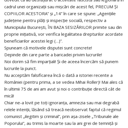
cadrul unei organizații sau mișcări de acest fel, PRECUM ȘI
COPIILOR ACESTORA” și „14” în care se spune: „Agențiile
județene pentru plăți și inspecție socială, respectiv a
Municipiului București, ÎN BAZA SESIZĂRILOR primite sau din
proprie inițiativă, vor verifica legalitatea drepturilor acordate
beneficiarilor acestei legi (…)”.
Spuneam că motivele disputei sunt concrete!
Depinde din care parte a baricadei privim lucrurile!
Noi dorim să fim imparțiali! Și de aceea încercăm să punem
lucrurile la punct.
Nu acceptăm falsificarea încă o dată a istoriei recente a
României (pentru prima, a se vedea Mihai Roller)! Mai ales că
în ultimii 75 de ani am avut și noi o contribuție directă cât de
mică!
Chiar ne-a lovit pe toți ignoranța, amnezia sau mai degrabă
relele intenții, lăsând să treacă neobservat faptul că regimul
comunist „ilegitim și criminal”, prin așa-zisele „Tribunale ale
Poporului”, au trimis la moarte sau la ani grei de temniță și