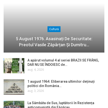
Cultură
5 August 1976. Asasinați De Securitate:
Preotul Vasile Zăpârțan Și Dumitru…
A apărut volumul 4 al seriei BRAZII SE FRÂNG,
DAR NU SE ÎNDOIESC de…
aug. 4, 2026
1 august 1964. Eliberarea ultimilor deținuți
politici din România…
aug. 3, 2026
La Sâmbăta de Sus, luptătorii în Rezistența
anticomunistă din Făgăraș…