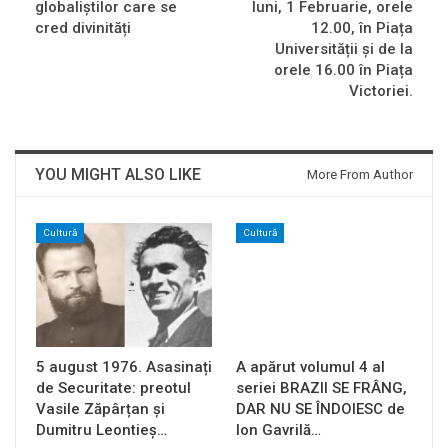
globaliștilor care se
luni, 1 Februarie, orele
cred divinități
12.00, în Piața
Universității și de la
orele 16.00 în Piața
Victoriei.
YOU MIGHT ALSO LIKE
More From Author
Cultură
Cultură
5 august 1976. Asasinați
A apărut volumul 4 al
de Securitate: preotul
seriei BRAZII SE FRÂNG,
Vasile Zăpârțan și
DAR NU SE ÎNDOIESC de
Dumitru Leontieș…
Ion Gavrilă…