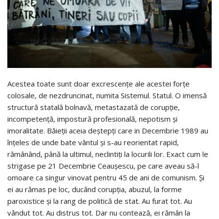
Acestea toate sunt doar excrescențe ale acestei forțe
colosale, de nezdruncinat, numita Sistemul. Statul. O imensă
structură statală bolnavă, metastazată de corupție,
incompetență, impostură profesională, nepotism și
imoralitate. Băieții aceia deștepți care in Decembrie 1989 au
înțeles de unde bate vântul și s-au reorientat rapid,
rămânând, până la ultimul, neclintiți la locurili lor. Exact cum le
strigase pe 21 Decembrie Ceaușescu, pe care aveau să-l
omoare ca singur vinovat pentru 45 de ani de comunism. Și
ei au rămas pe loc, ducând corupția, abuzul, la forme
paroxistice și la rang de politică de stat. Au furat tot. Au
vândut tot. Au distrus tot. Dar nu contează, ei rămân la