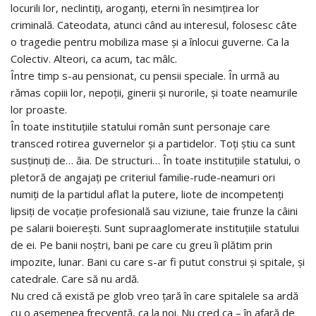
locurili lor, neclintiți, aroganți, eterni în nesimțirea lor
criminală. Cateodata, atunci când au interesul, folosesc câte
o tragedie pentru mobiliza mase și a înlocui guverne. Ca la
Colectiv. Alteori, ca acum, tac mâlc.
Între timp s-au pensionat, cu pensii speciale. În urmă au
rămas copiii lor, nepoții, ginerii și nurorile, și toate neamurile
lor proaste.
În toate instituțiile statului român sunt personaje care
transced rotirea guvernelor și a partidelor. Toți știu ca sunt
susținuți de… ăia. De structuri… În toate instituțiile statului, o
pletoră de angajați pe criteriul familie-rude-neamuri ori
numiți de la partidul aflat la putere, liote de incompetenți
lipsiți de vocație profesională sau viziune, taie frunze la câini
pe salarii boierești. Sunt supraaglomerate instituțiile statului
de ei. Pe banii noștri, bani pe care cu greu îi plătim prin
impozite, lunar. Bani cu care s-ar fi putut construi și spitale, și
catedrale. Care să nu ardă.
Nu cred că există pe glob vreo țară în care spitalele sa ardă
cu o asemenea frecvență, ca la noi. Nu cred ca – în afară de