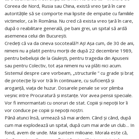
Coreea de Nord, Rusia sau China, există vreo țară în care
autoritățile să se comporte mai lipsite de empatie cu familiile
victimelor, ca în România. Nu cred că exista vreo țară în care,
după o reabilitare generală, pe bani grei, un spital să ardă
asemenea celui din București.
Credeți că va da cineva socoteală?! Aș! Așa cum, de 30 de ani,
nimeni nu a platit pentru morții de după 22 decembrie 1989,
pentru bebelușii de la Giulești, pentru tragedia din Apuseni
sau pentru Colectiv, tot așa nimeni nu va plăti nici acum.
Sistemul despre care vorbeam, „structurile ” cu grade și braț
de protecție își vor trăi în continuare, cu suficiență și
aroganță, viața de huzur. Dosarele penale se vor plimba
veșnic intre Procuratură și instanțe. Vor avea pensii speciale.
Vor fi inmormantati cu onoruri de stat. Copiii și nepoții lor îi
vor conduce pe copiii și nepoții noștri.
Până atunci însă, urmează să mai ardem. Când și când, după
cum mai explodează un spital, după cum mai arde un club… In
fond, avem de unde. Mai suntem milioane. Morala este că,