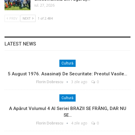
iul. 27, 2026
PREV
NEXT
1 of 2.484
LATEST NEWS
Cultură
5 August 1976. Asasinați De Securitate: Preotul Vasile…
Florin Dobrescu
3 zile ago
0
Cultură
A Apărut Volumul 4 Al Seriei BRAZII SE FRÂNG, DAR NU
SE…
Florin Dobrescu
4 zile ago
0