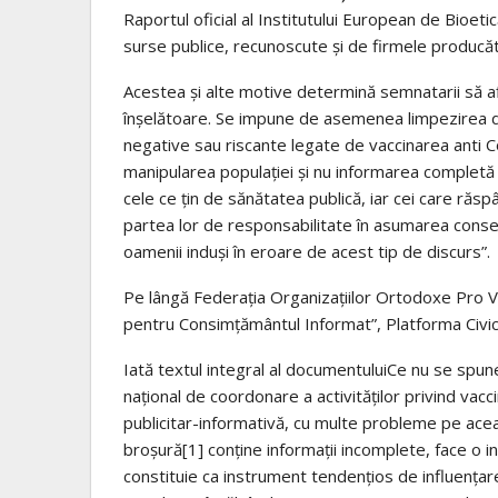
Raportul oficial al Institutului European de Bioet
surse publice, recunoscute și de firmele producă
Acestea și alte motive determină semnatarii să afi
înșelătoare. Se impune de asemenea limpezirea dis
negative sau riscante legate de vaccinarea anti Co
manipularea populației și nu informarea completă ș
cele ce țin de sănătatea publică, iar cei care răsp
partea lor de responsabilitate în asumarea conse
oamenii induși în eroare de acest tip de discurs”.
Pe lângă Federația Organizațiilor Ortodoxe Pro V
pentru Consimțământul Informat”, Platforma Civică
Iată textul integral al documentuluiCe nu se spune
național de coordonare a activităților privind va
publicitar-informativă, cu multe probleme pe aceas
broșură[1] conține informații incomplete, face o i
constituie ca instrument tendențios de influențar