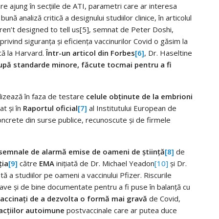
are ajung în secțiile de ATI, parametri care ar interesa
nă analiză critică a designului studiilor clinice, în articolul
aren’t designed to tell us[5], semnat de Peter Doshi,
e privind siguranța și eficiența vaccinurilor Covid o găsim la
că la Harvard.
Într-un articol din Forbes
[6]
, Dr. Haseltine
upă standarde minore, făcute tocmai pentru a fi
ilizează în faza de testare
celule obținute de la embrioni
t și în
Raportul oficial
[7]
al Institutului European de
oncrete din surse publice, recunoscute și de firmele
i semnale de alarmă emise de oameni de știință
[8]
de
ția
[9]
către
EMA
inițiată de Dr. Michael Yeadon
[10]
și Dr.
a studiilor pe oameni a vaccinului Pfizer. Riscurile
rave și de bine documentate pentru a fi puse în balanță cu
 vaccinați de a dezvolta o formă mai gravă
de Covid,
eacțiilor autoimune
postvaccinale care ar putea duce