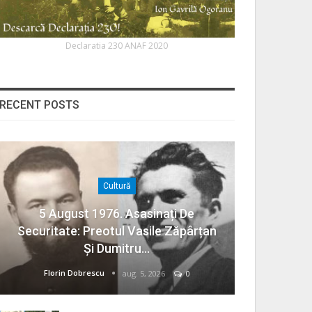
Declaratia 230 ANAF 2020
RECENT POSTS
Cultură
5 August 1976. Asasinați De
Securitate: Preotul Vasile Zăpârțan
Și Dumitru…
Florin Dobrescu
aug. 5, 2026
0