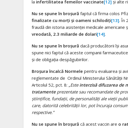
la
infertilitatea femeilor vaccinate
[12]
și alte r
Nu se spune în broșură
faptul că firma colos Pfi
finalizate cu morți și oameni schilodiți
[13]
. În
fraudă din istoria asistenței medicale americane și
vreodată, 2.3 miliarde de dolari
[14]
.
Nu se spune în broșură
dacă producătorii își as
spune nici faptul că aceste companii farmaceutice
și de obligația despăgubirilor.
Broșura încalcă Normele
pentru evaluarea și av
reglementate de Ordinul Ministerului Sănătății N
Articolul 52, pct. 8:
„Este
interzisă difuzarea de
tratamente
prezentate sau recomandate de profes
științifice, fundații, de personalități ale vieții pub
care, datorită celebrității lor, pot încuraja con
respective.”
Nu se spune în broșură
că acest vaccin are
o ra