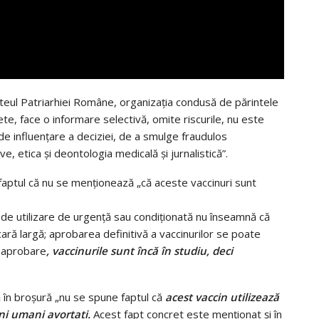
iteul Patriarhiei Române, organizația condusă de părintele
ete, face o informare selectivă, omite riscurile, nu este
de influențare a deciziei, de a smulge fraudulos
, etica și deontologia medicală și jurnalistică”.
 faptul că nu se menționează „că aceste vaccinuri sunt
 de utilizare de urgență sau condiționată nu înseamnă că
cară largă; aprobarea definitivă a vaccinurilor se poate
ă aprobare
, vaccinurile sunt încă în studiu, deci
în broșură „nu se spune faptul că
acest vaccin utilizează
oni umani avortați.
Acest fapt concret este menționat și în