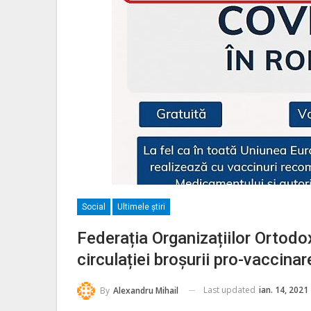
Social
Ultimele ştiri
Federația Organizațiilor Ortodo
circulației broșurii pro-vaccinare
Last updated
ian. 14, 2021
By
Alexandru Mihail