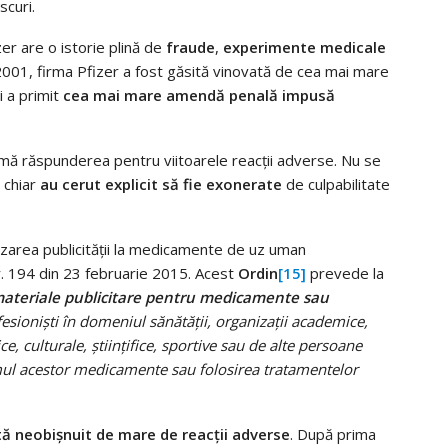
iscuri.
zer are o istorie plină de
fraude
,
experimente medicale
 2001, firma Pfizer a fost găsită vinovată de cea mai mare
 a primit
cea mai mare amendă penală impusă
umă răspunderea pentru viitoarele reacții adverse. Nu se
 chiar
au cerut explicit să fie exonerate
de culpabilitate
izarea publicității la medicamente de uz uman
r. 194 din 23 februarie 2015. Acest
Ordin
[15]
prevede la
 materiale publicitare pentru medicamente sau
ioniști în domeniul sănătății, organizații academice,
lice, culturale, științifice, sportive sau de alte persoane
sumul acestor medicamente sau folosirea tratamentelor
tă neobișnuit de mare de reacții adverse
. După prima