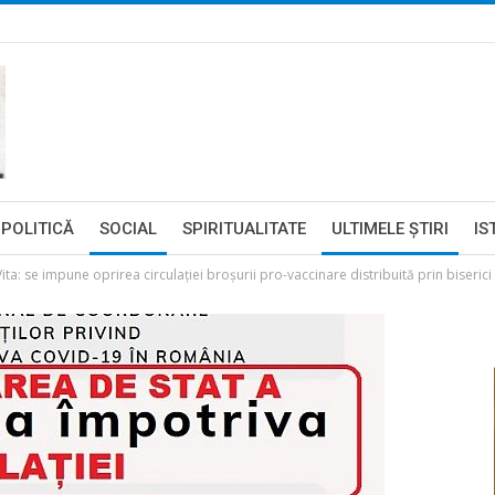
POLITICĂ
SOCIAL
SPIRITUALITATE
ULTIMELE ŞTIRI
IS
ta: se impune oprirea circulației broșurii pro-vaccinare distribuită prin biserici