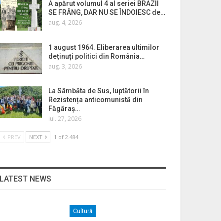
A apărut volumul 4 al seriei BRAZII
SE FRÂNG, DAR NU SE ÎNDOIESC de…
aug. 4, 2026
1 august 1964. Eliberarea ultimilor
deținuți politici din România…
aug. 3, 2026
La Sâmbăta de Sus, luptătorii în
Rezistența anticomunistă din
Făgăraș…
iul. 27, 2026
PREV
NEXT
1 of 2.484
LATEST NEWS
Cultură