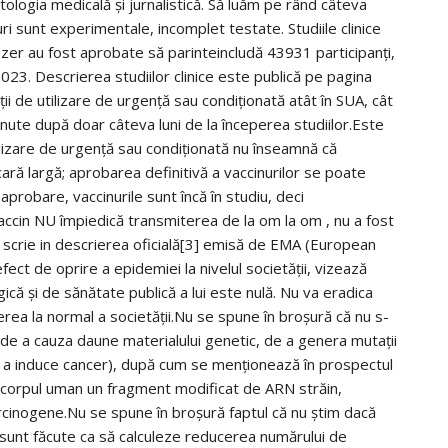
tologia medicală și jurnalistică. Să luăm pe rând câteva
i sunt experimentale, incomplet testate. Studiile clinice
zer au fost aprobate să parinteincludă 43931 participanți,
023. Descrierea studiilor clinice este publică pe pagina
zații de utilizare de urgență sau condiționată atât în SUA, cât
inute după doar câteva luni de la începerea studiilor.Este
ilizare de urgență sau condiționată nu înseamnă că
cară largă; aprobarea definitivă a vaccinurilor se poate
aprobare, vaccinurile sunt încă în studiu, deci
ccin NU împiedică transmiterea de la om la om , nu a fost
scrie in descrierea oficială[3] emisă de EMA (European
ect de oprire a epidemiei la nivelul societății, vizează
că și de sănătate publică a lui este nulă. Nu va eradica
erea la normal a societății.Nu se spune în broșură că nu s-
 de a cauza daune materialului genetic, de a genera mutații
de a induce cancer), după cum se menționează în prospectul
 în corpul uman un fragment modificat de ARN străin,
rcinogene.Nu se spune în broșură faptul că nu știm dacă
nu sunt făcute ca să calculeze reducerea numărului de