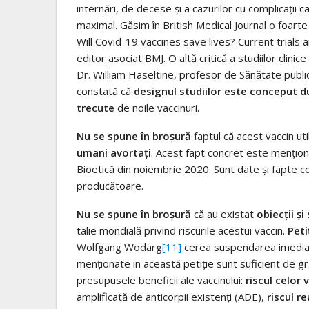
internări, de decese și a cazurilor cu complicații c
maximal. Găsim în British Medical Journal o foarte bu
Will Covid-19 vaccines save lives? Current trials 
editor asociat BMJ. O altă critică a studiilor clinic
Dr. William Haseltine, profesor de Sănătate publi
constată că
designul studiilor este conceput d
trecute
de noile vaccinuri.
Nu se spune în broșură
faptul că acest vaccin ut
umani avortați
. Acest fapt concret este menționa
Bioetică din noiembrie 2020. Sunt date și fapte c
producătoare.
Nu se spune în broșură
că au existat
obiecții ș
talie mondială privind riscurile acestui vaccin.
Peti
Wolfgang Wodarg
[11]
cerea suspendarea imediată 
menționate in această petiție sunt suficient de g
presupusele beneficii ale vaccinului:
riscul celor
amplificată de anticorpii existenți (ADE),
riscul r