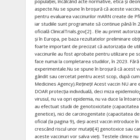
populației, încălcând acte normative, etica și deon
aspecte.Nu se spune în broșură că aceste vaccinur
pentru evaluarea vaccinurilor mARN create de Pfi
iar studiile sunt programate să continue până în 2
oficială ClinicalTrials.gov[2] . Ele au primit autori
și în Europa, pe baza rezultatelor preliminare obț
foarte important de precizat că autorizația de ut
vaccinurile au fost aprobate pentru utilizare pe s
face numai la completarea studiilor, în 2023. Fără 
experimentale.Nu se spune în broșură că acest va
gândit sau cercetat pentru acest scop, după cum 
Medicines Agency).Rețineți! Acest vaccin NU are ef
DOAR protecția individuală, deci miza epidemiologi
virusul, nu va opri epidemia, nu va duce la întoarc
au efectuat studii de genotoxicitate (capacitatea
genetice), nici de carcinogenitate (capacitatea 
oficial (la pagina 9), deși acest vaccin introduce
crescând riscul unor mutații[4] genotoxice sau ca
aceste vaccinuri vor salva vieți. Testele clinice 