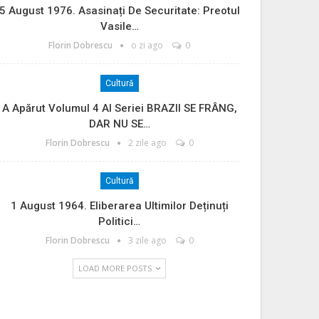
5 August 1976. Asasinați De Securitate: Preotul
Vasile…
Florin Dobrescu
o zi ago
0
Cultură
A Apărut Volumul 4 Al Seriei BRAZII SE FRÂNG,
DAR NU SE…
Florin Dobrescu
2 zile ago
0
Cultură
1 August 1964. Eliberarea Ultimilor Deținuți
Politici…
Florin Dobrescu
3 zile ago
0
LOAD MORE POSTS