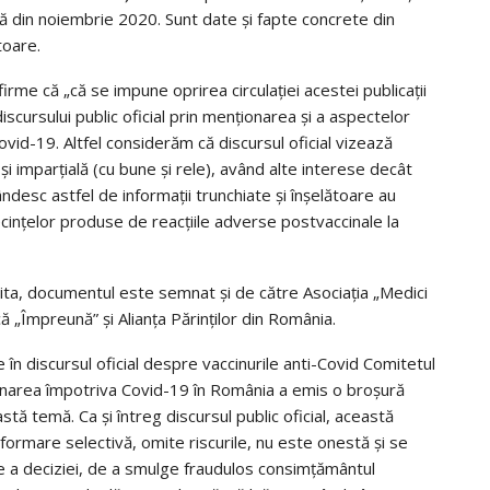
ică din noiembrie 2020. Sunt date și fapte concrete din
toare.
rme că „că se impune oprirea circulației acestei publicații
cursului public oficial prin menționarea și a aspectelor
vid-19. Altfel considerăm că discursul oficial vizează
i imparțială (cu bune și rele), având alte interese decât
ândesc astfel de informații trunchiate și înșelătoare au
cințelor produse de reacțiile adverse postvaccinale la
ita, documentul este semnat și de către Asociația „Medici
 „Împreună” și Alianța Părinților din România.
 în discursul oficial despre vaccinurile anti-Covid Comitetul
ccinarea împotriva Covid-19 în România a emis o broșură
tă temă. Ca și întreg discursul public oficial, această
nformare selectivă, omite riscurile, nu este onestă și se
e a deciziei, de a smulge fraudulos consimțământul