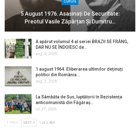
Cultură
5 August 1976. Asasinați De Securitate:
Preotul Vasile Zăpârțan Și Dumitru…
A apărut volumul 4 al seriei BRAZII SE FRÂNG,
DAR NU SE ÎNDOIESC de…
aug. 4, 2026
1 august 1964. Eliberarea ultimilor deținuți
politici din România…
aug. 3, 2026
La Sâmbăta de Sus, luptătorii în Rezistența
anticomunistă din Făgăraș…
iul. 27, 2026
PREV
NEXT
1 of 2.484