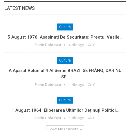
LATEST NEWS
Cultură
5 August 1976. Asasinați De Securitate: Preotul Vasile…
Florin Dobrescu
4 zile ago
0
Cultură
A Apărut Volumul 4 Al Seriei BRAZII SE FRÂNG, DAR NU
SE…
Florin Dobrescu
4 zile ago
0
Cultură
1 August 1964. Eliberarea Ultimilor Deținuți Politici…
Florin Dobrescu
5 zile ago
0
LOAD MORE POSTS