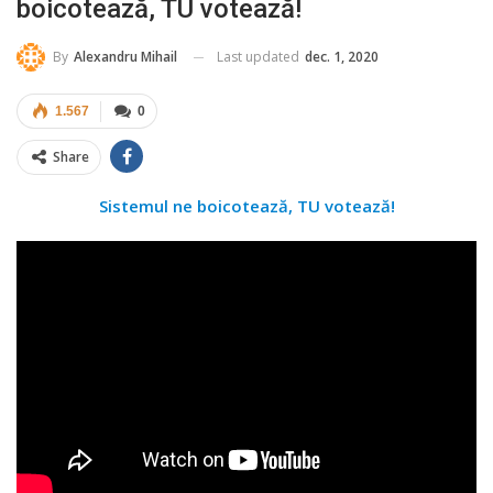
boicotează, TU votează!
Last updated
dec. 1, 2020
By
Alexandru Mihail
1.567
0
Share
Sistemul ne boicotează, TU votează!