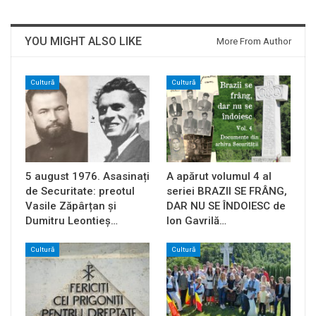
YOU MIGHT ALSO LIKE
More From Author
Cultură
Cultură
5 august 1976. Asasinați
A apărut volumul 4 al
de Securitate: preotul
seriei BRAZII SE FRÂNG,
Vasile Zăpârțan și
DAR NU SE ÎNDOIESC de
Dumitru Leontieș…
Ion Gavrilă…
Cultură
Cultură