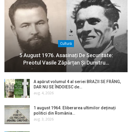
Cultură
5 August 1976. Asasinați De Securitate:
Preotul Vasile Zăpârțan Și Dumitru…
A apărut volumul 4 al seriei BRAZII SE FRÂNG,
DAR NU SE ÎNDOIESC de…
aug. 4, 2026
1 august 1964. Eliberarea ultimilor deținuți
politici din România…
aug. 3, 2026