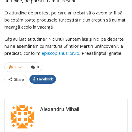
atitudine, de parcă nu am fi creştini.
O atitudine de protest pe care ar trebui să o avem ar fi să
boicotăm toate produsele turceşti şi niciun creştin să nu mai
meargă acolo în vacanţă.
Câţi au luat atitudine? Niciunul! Suntem laşi şi nici pe departe
nu ne asemănăm cu mărturia Sfinţilor Martiri Brâncoveni”, a
predicat, conform
episcopiahusilor.ro
, Preasfințitul Ignatie.
1.671
0
Share
Facebook
Alexandru Mihail