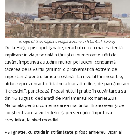
Image of the majestic Hagia Sophia in Istanbul, Turkey.
De la Huși, episcopul Ignatie, ierarhul cu cea mai evidentă
implicare în viața socială a țării și cu numeroase luări de
cuvânt împotriva atitudinii multor politicieni, condamnă
tăcerea de la vârful țării într-o problematică extrem de
importantă pentru lumea creștină. ”La nivelul ţării noastre,
niciun reprezentant oficial nu a luat atitudine, de parcă nu am
fi creştini.”, punctează Preasfințitul Ignatie în cuvântarea sa
din 16 august, declarată de Parlamentul României Ziua
Națională pentru comemorarea martirilor Brâncoveni și de
conștientizare a violențelor şi persecuţiilor împotriva
creștinilor, la nivel mondial.
PS Ignatie, cu studii în străinătate și fost arhiereu-vicar al