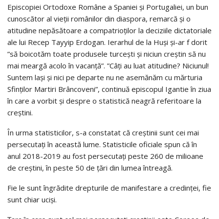
Episcopiei Ortodoxe Române a Spaniei și Portugaliei, un bun
cunoscător al vieții românilor din diaspora, remarcă și o
atitudine nepăsătoare a compatrioților la deciziile dictatoriale
ale lui Recep Tayyip Erdogan. Ierarhul de la Huși și-ar f dorit
”să boicotăm toate produsele turceşti şi niciun creştin să nu
mai meargă acolo în vacanţă”. ”Câţi au luat atitudine? Niciunul!
Suntem laşi şi nici pe departe nu ne asemănăm cu mărturia
Sfinţilor Martiri Brâncoveni”, continuă episcopul Igantie în ziua
în care a vorbit și despre o statistică neagră referitoare la
creștini.
În urma statisticilor, s-a constatat că creştinii sunt cei mai
persecutaţi în această lume. Statisticile oficiale spun că în
anul 2018-2019 au fost persecutaţi peste 260 de milioane
de creştini, în peste 50 de ţări din lumea întreagă.
Fie le sunt îngrădite drepturile de manifestare a credinţei, fie
sunt chiar ucişi.