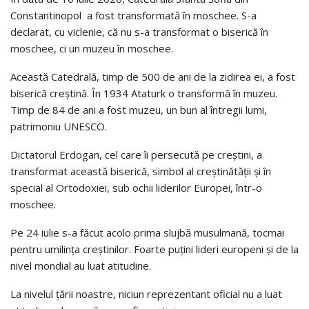
Constantinopol a fost transformată în moschee. S-a
declarat, cu viclenie, că nu s-a transformat o biserică în
moschee, ci un muzeu în moschee.
Această Catedrală, timp de 500 de ani de la zidirea ei, a fost
biserică creştină. În 1934 Ataturk o transformă în muzeu.
Timp de 84 de ani a fost muzeu, un bun al întregii lumi,
patrimoniu UNESCO.
Dictatorul Erdogan, cel care îi persecută pe creştini, a
transformat această biserică, simbol al creştinătăţii şi în
special al Ortodoxiei, sub ochii liderilor Europei, într-o
moschee.
Pe 24 iulie s-a făcut acolo prima slujbă musulmană, tocmai
pentru umilinţa creştinilor. Foarte puţini lideri europeni şi de la
nivel mondial au luat atitudine.
La nivelul ţării noastre, niciun reprezentant oficial nu a luat