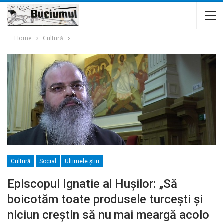
Home
Cultură
Cultură
Social
Ultimele ştiri
Episcopul Ignatie al Hușilor: „Să
boicotăm toate produsele turceşti şi
niciun creştin să nu mai meargă acolo