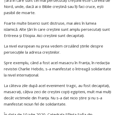
Ţara în care sunt cel mai persecutaţi creştinii este Coreea de
Nord, unde, dacă ai o Biblie creştină sau îţi faci cruce, eşti
pasibil de moarte.
Foarte multe biserici sunt distruse, mai ales în lumea
islamică. Alte ţări în care creştinii sunt amplu persecutaţi sunt
Eritreea şi Etiopia. Aici creştinii sunt decapitaţi.
La nivel european nu prea vedem circulând ştirile despre
persecuţiile la adresa creştinilor.
Spre exemplu, când a fost acel masacru în Franţa, în redacția
revistei Charlie Hebdo, s-a manifestat o întreagă solidaritate
la nivel internaţional.
La câteva zile după acel eveniment tragic, au fost decapitaţi,
masacraţi, câţiva zeci de creştini copți egipteni, mult mai mulţi
decât victimele din Franţa. Nu s-a dat nicio ştire şi nu s-a
manifestat niciun fel de solidaritate.
În data de 10 iulie 2020, Catedrala Sfânta Sofia din