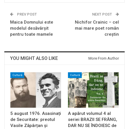
PREV POST
NEXT POST
Maica Domnului este
Nichifor Crainic – cel
modelul desăvârşit
mai mare poet român
pentru toate mamele
creştin
YOU MIGHT ALSO LIKE
More From Author
Cultură
Cultură
5 august 1976. Asasinați
A apărut volumul 4 al
de Securitate: preotul
seriei BRAZII SE FRÂNG,
Vasile Zăpârțan și
DAR NU SE ÎNDOIESC de