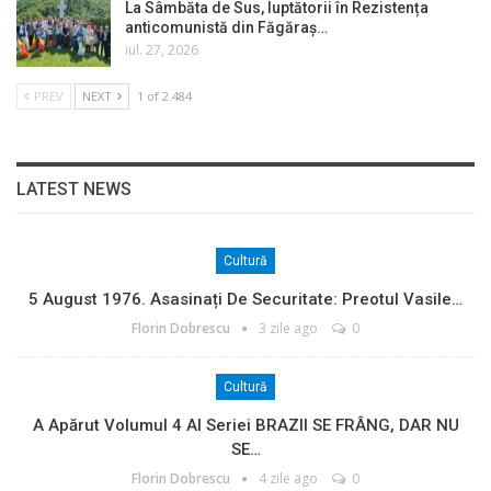
La Sâmbăta de Sus, luptătorii în Rezistența
anticomunistă din Făgăraș…
iul. 27, 2026
PREV
NEXT
1 of 2.484
LATEST NEWS
Cultură
5 August 1976. Asasinați De Securitate: Preotul Vasile…
Florin Dobrescu
3 zile ago
0
Cultură
A Apărut Volumul 4 Al Seriei BRAZII SE FRÂNG, DAR NU
SE…
Florin Dobrescu
4 zile ago
0