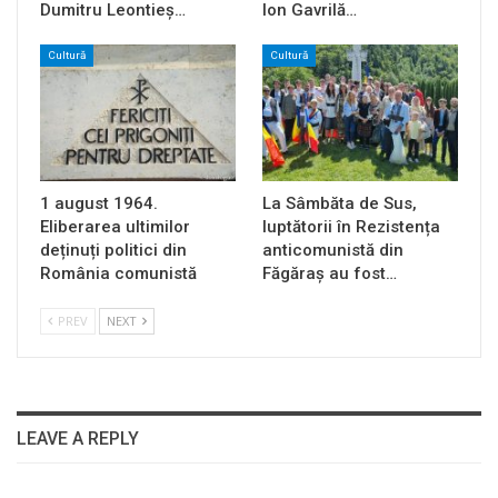
Dumitru Leontieș…
Ion Gavrilă…
Cultură
Cultură
1 august 1964.
La Sâmbăta de Sus,
Eliberarea ultimilor
luptătorii în Rezistența
deținuți politici din
anticomunistă din
România comunistă
Făgăraș au fost…
PREV
NEXT
LEAVE A REPLY