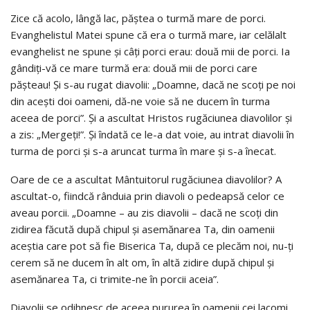
Zice că acolo, lângă lac, păştea o turmă mare de porci.
Evanghelistul Matei spune că era o turmă mare, iar celălalt
evanghelist ne spune şi câţi porci erau: două mii de porci. Ia
gândiţi-vă ce mare turmă era: două mii de porci care
păşteau! Şi s-au rugat diavolii: „Doamne, dacă ne scoţi pe noi
din aceşti doi oameni, dă-ne voie să ne ducem în turma
aceea de porci”. Şi a ascultat Hristos rugăciunea diavolilor şi
a zis: „Mergeţi!”. Şi îndată ce le-a dat voie, au intrat diavolii în
turma de porci şi s-a aruncat turma în mare şi s-a înecat.
Oare de ce a ascultat Mântuitorul rugăciunea diavolilor? A
ascultat-o, fiindcă rânduia prin diavoli o pedeapsă celor ce
aveau porcii. „Doamne – au zis diavolii – dacă ne scoţi din
zidirea făcută după chipul şi asemănarea Ta, din oamenii
aceştia care pot să fie Biserica Ta, după ce plecăm noi, nu-ţi
cerem să ne ducem în alt om, în altă zidire după chipul şi
asemănarea Ta, ci trimite-ne în porcii aceia”.
Diavolii se odihnesc de aceea pururea în oamenii cei lacomi