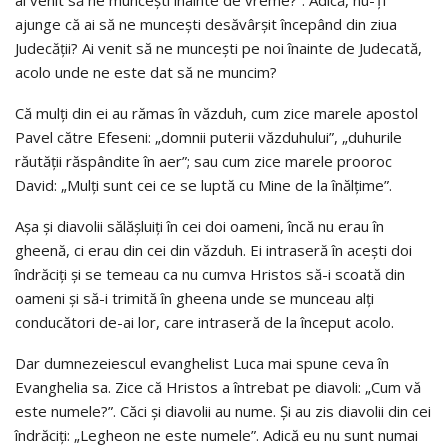
ai venit să ne munceşti înainte de vreme?”. Adică, nu-Ţi
ajunge că ai să ne munceşti desăvârşit începând din ziua
Judecăţii? Ai venit să ne munceşti pe noi înainte de Judecată,
acolo unde ne este dat să ne muncim?
Că mulţi din ei au rămas în văzduh, cum zice marele apostol
Pavel către Efeseni: „domnii puterii văzduhului”, „duhurile
răutăţii răspândite în aer”; sau cum zice marele prooroc
David: „Mulţi sunt cei ce se luptă cu Mine de la înălţime”.
Aşa şi diavolii sălăşluiţi în cei doi oameni, încă nu erau în
gheenă, ci erau din cei din văzduh. Ei intraseră în aceşti doi
îndrăciţi şi se temeau ca nu cumva Hristos să-i scoată din
oameni şi să-i trimită în gheena unde se munceau alţi
conducători de-ai lor, care intraseră de la început acolo.
Dar dumnezeiescul evanghelist Luca mai spune ceva în
Evanghelia sa. Zice că Hristos a întrebat pe diavoli: „Cum vă
este numele?”. Căci şi diavolii au nume. Şi au zis diavolii din cei
îndrăciţi: „Legheon ne este numele”. Adică eu nu sunt numai