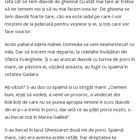
Iată cât se tem diavolii de gheena! Cu atât mai tare ar trebui
să ne temem noi şi să nu mai facem voia lor. De gheena se
tem diavolii foarte tare, căci ea este iadul pe care-l vor
moşteni de la Judecată pentru veşnicie şi ei, şi toţi care vor
face voia lor.
Acolo paharul iuţimii mâniei Domnului va veni neamestecat cu
mila. Dar să trecem mai departe, la celelalte învăţături din
Sfânta Evanghelie. Şi s-au aruncat diavolii cu turma de porci în
mare, iar păstorii ei, văzând aceasta, au fugit cu spaimă în
cetatea Gadara.
Aţi văzut? S-au dus cu spaimă şi cu strigăt mare: „Oameni
buni, ieşiţi să vedeţi, a venit un prooroc, a vindecat doi
îndrăciţi de care nu se putea apropia nimeni! A scos diavolii
din ei şi i-a trimis în porci, dar iată ce au păţit porcii noştri, s-
au înecat toţi în Marea Galileii!”.
S-au înecat în lacul Ghenizaret două mii de porci. Spaimă
mare, căci era averea acelei cetăţi. Dar dreptatea lui