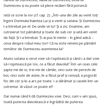
Dumnezeu şi nu poate să plece nicăieri fără poruncă.
Iată ce scrie la Iov (cf. cap. 2): „Într-una din zile au venit toţi
îngerii Domnului înaintea Lui şi a venit şi satana. Şi Dumnezeu
l-a întrebat pe el: De unde vii tu? Şi a zis: Doamne, am
cutreierat tot pământul şi toate de sub cer şi iată am venit
de faţă. Şi l-a întrebat: Ţi-ai pus în minte – în gând adică –
ceva despre robul meu Iov? Că nu este nimeni pe pământ
temător de Dumnezeu asemenea lui”.
Atunci satana a cerut voie să-l ispitească şi când i-a dat voie
să-l ispitească pe Iov, ce a făcut diavolul? Într-un ceas cele
şapte mii de oi, trei mii de cămile, cinci sute de perechi de
boi, cinci sute de asine, le-a făcut praf şi cenuşă; a pogorât
foc din cer şi le-a ars pe toate. I-a dărâmat şi casele într-un
cutremur. Ai văzut ce poate el?
Dar numai când îi dă Dumnezeu voie. Deci, cum v-am spus,
toată puterea diavolească e îngrădită de puterea