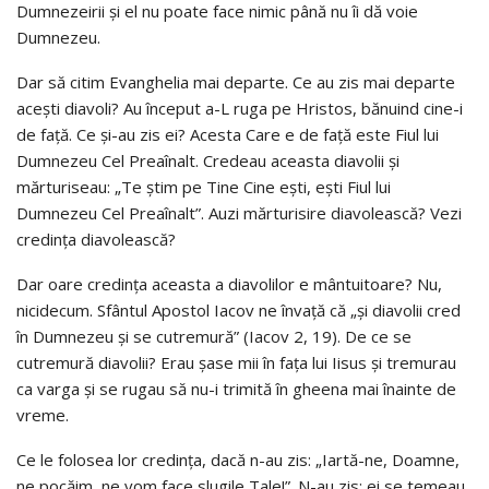
Dumnezeirii şi el nu poate face nimic până nu îi dă voie
Dumnezeu.
Dar să citim Evanghelia mai departe. Ce au zis mai departe
aceşti diavoli? Au început a-L ruga pe Hristos, bănuind cine-i
de faţă. Ce şi-au zis ei? Acesta Care e de faţă este Fiul lui
Dumnezeu Cel Preaînalt. Credeau aceasta diavolii şi
mărturiseau: „Te ştim pe Tine Cine eşti, eşti Fiul lui
Dumnezeu Cel Preaînalt”. Auzi mărturisire diavolească? Vezi
credinţa diavolească?
Dar oare credinţa aceasta a diavolilor e mântuitoare? Nu,
nicidecum. Sfântul Apostol Iacov ne învaţă că „şi diavolii cred
în Dumnezeu şi se cutremură” (Iacov 2, 19). De ce se
cutremură diavolii? Erau şase mii în faţa lui Iisus şi tremurau
ca varga şi se rugau să nu-i trimită în gheena mai înainte de
vreme.
Ce le folosea lor credinţa, dacă n-au zis: „Iartă-ne, Doamne,
ne pocăim, ne vom face slugile Tale!”. N-au zis; ei se temeau