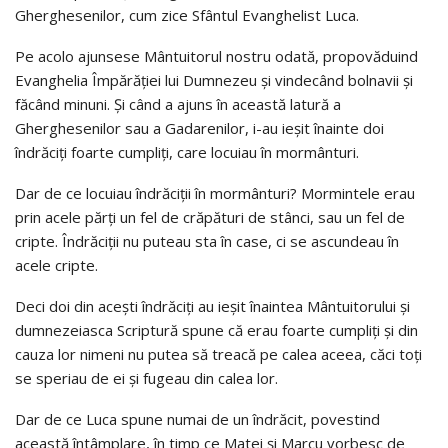
Gherghesenilor, cum zice Sfântul Evanghelist Luca.
Pe acolo ajunsese Mântuitorul nostru odată, propovăduind
Evanghelia Împărăţiei lui Dumnezeu şi vindecând bolnavii şi
făcând minuni. Şi când a ajuns în această latură a
Gherghesenilor sau a Gadarenilor, i-au ieşit înainte doi
îndrăciţi foarte cumpliţi, care locuiau în mormânturi.
Dar de ce locuiau îndrăciţii în mormânturi? Mormintele erau
prin acele părţi un fel de crăpături de stânci, sau un fel de
cripte. Îndrăciţii nu puteau sta în case, ci se ascundeau în
acele cripte.
Deci doi din aceşti îndrăciţi au ieşit înaintea Mântuitorului şi
dumnezeiasca Scriptură spune că erau foarte cumpliţi şi din
cauza lor nimeni nu putea să treacă pe calea aceea, căci toţi
se speriau de ei şi fugeau din calea lor.
Dar de ce Luca spune numai de un îndrăcit, povestind
această întâmplare, în timp ce Matei şi Marcu vorbesc de