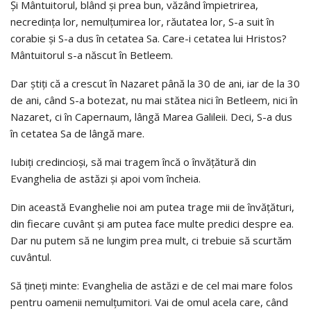
Şi Mântuitorul, blând şi prea bun, văzând împietrirea,
necredinţa lor, nemulţumirea lor, răutatea lor, S-a suit în
corabie şi S-a dus în cetatea Sa. Care-i cetatea lui Hristos?
Mântuitorul s-a născut în Betleem.
Dar ştiţi că a crescut în Nazaret până la 30 de ani, iar de la 30
de ani, când S-a botezat, nu mai stătea nici în Betleem, nici în
Nazaret, ci în Capernaum, lângă Marea Galileii. Deci, S-a dus
în cetatea Sa de lângă mare.
Iubiţi credincioşi, să mai tragem încă o învăţătură din
Evanghelia de astăzi şi apoi vom încheia.
Din această Evanghelie noi am putea trage mii de învăţături,
din fiecare cuvânt şi am putea face multe predici despre ea.
Dar nu putem să ne lungim prea mult, ci trebuie să scurtăm
cuvântul.
Să ţineţi minte: Evanghelia de astăzi e de cel mai mare folos
pentru oamenii nemulţumitori. Vai de omul acela care, când