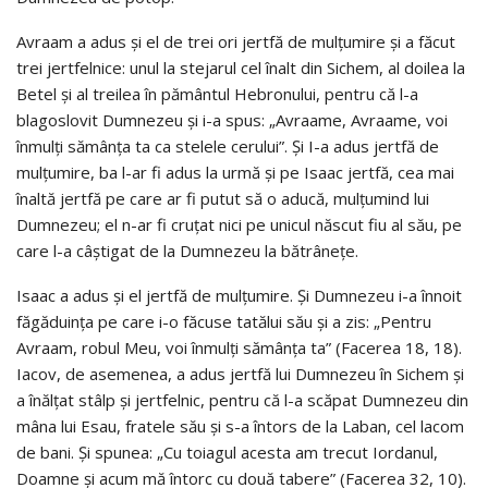
Avraam a adus şi el de trei ori jertfă de mulţumire şi a făcut
trei jertfelnice: unul la stejarul cel înalt din Sichem, al doilea la
Betel şi al treilea în pământul Hebronului, pentru că l-a
blagoslovit Dumnezeu şi i-a spus: „Avraame, Avraame, voi
înmulţi sămânţa ta ca stelele cerului”. Şi I-a adus jertfă de
mulţumire, ba l-ar fi adus la urmă şi pe Isaac jertfă, cea mai
înaltă jertfă pe care ar fi putut să o aducă, mulţumind lui
Dumnezeu; el n-ar fi cruţat nici pe unicul născut fiu al său, pe
care l-a câştigat de la Dumnezeu la bătrâneţe.
Isaac a adus şi el jertfă de mulţumire. Şi Dumnezeu i-a înnoit
făgăduinţa pe care i-o făcuse tatălui său şi a zis: „Pentru
Avraam, robul Meu, voi înmulţi sămânţa ta” (Facerea 18, 18).
Iacov, de asemenea, a adus jertfă lui Dumnezeu în Sichem şi
a înălţat stâlp şi jertfelnic, pentru că l-a scăpat Dumnezeu din
mâna lui Esau, fratele său şi s-a întors de la Laban, cel lacom
de bani. Şi spunea: „Cu toiagul acesta am trecut Iordanul,
Doamne şi acum mă întorc cu două tabere” (Facerea 32, 10).