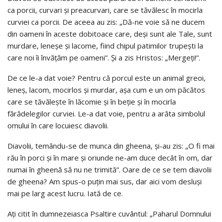
ca porcii, curvari şi preacurvari, care se tăvălesc în mocirla
curviei ca porcii. De aceea au zis: „Dă-ne voie să ne ducem
din oameni în aceste dobitoace care, deşi sunt ale Tale, sunt
murdare, leneşe şi lacome, fiind chipul patimilor trupeşti la
care noi îi învăţăm pe oameni”. Şi a zis Hristos: „Mergeţi!”.
De ce le-a dat voie? Pentru că porcul este un animal greoi,
leneş, lacom, mocirlos şi murdar, aşa cum e un om păcătos
care se tăvăleşte în lăcomie şi în beţie şi în mocirla
fărădelegilor curviei. Le-a dat voie, pentru a arăta simbolul
omului în care locuiesc diavolii.
Diavolii, temându-se de munca din gheena, şi-au zis: „O fi mai
rău în porci şi în mare şi oriunde ne-am duce decât în om, dar
numai în gheenă să nu ne trimită”. Oare de ce se tem diavolii
de gheena? Am spus-o puţin mai sus, dar aici vom desluşi
mai pe larg acest lucru. Iată de ce.
Aţi citit în dumnezeiasca Psaltire cuvântul: „Paharul Domnului