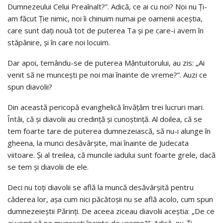
Dumnezeului Celui Preaînalt?”. Adică, ce ai cu noi? Noi nu Ţi-
am făcut Ţie nimic, noi îi chinuim numai pe oamenii aceştia,
care sunt daţi nouă tot de puterea Ta şi pe care-i avem în
stăpânire, şi în care noi locuim.
Dar apoi, temându-se de puterea Mântuitorului, au zis: „Ai
venit să ne munceşti pe noi mai înainte de vreme?”. Auzi ce
spun diavolii?
Din această pericopă evanghelică învăţăm trei lucruri mari.
Întâi, că şi diavolii au credinţă şi cunoştinţă. Al doilea, că se
tem foarte tare de puterea dumnezeiască, să nu-i alunge în
gheena, la munci desăvârşite, mai înainte de Judecata
viitoare. Şi al treilea, că muncile iadului sunt foarte grele, dacă
se tem şi diavolii de ele.
Deci nu toţi diavolii se află la muncă desăvârşită pentru
căderea lor, aşa cum nici păcătoşii nu se află acolo, cum spun
dumnezeieştii Părinţi. De aceea ziceau diavolii aceştia: „De ce