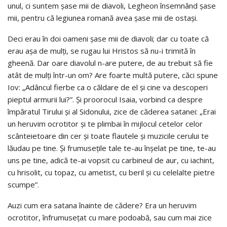
unul, ci suntem şase mii de diavoli, Legheon însemnând şase
mii, pentru că legiunea romană avea şase mii de ostaşi.
Deci erau în doi oameni şase mii de diavoli; dar cu toate că
erau aşa de mulţi, se rugau lui Hristos să nu-i trimită în
gheenă. Dar oare diavolul n-are putere, de au trebuit să fie
atât de mulţi într-un om? Are foarte multă putere, căci spune
Iov: „Adâncul fierbe ca o căldare de el şi cine va descoperi
pieptul armurii lui?”. Şi proorocul Isaia, vorbind ca despre
împăratul Tirului şi al Sidonului, zice de căderea satanei: „Erai
un heruvim ocrotitor şi te plimbai în mijlocul cetelor celor
scânteietoare din cer şi toate flautele şi muzicile cerului te
lăudau pe tine. Şi frumuseţile tale te-au înşelat pe tine, te-au
uns pe tine, adică te-ai vopsit cu carbineul de aur, cu iachint,
cu hrisolit, cu topaz, cu ametist, cu beril şi cu celelalte pietre
scumpe”.
Auzi cum era satana înainte de cădere? Era un heruvim
ocrotitor, înfrumuseţat cu mare podoabă, sau cum mai zice