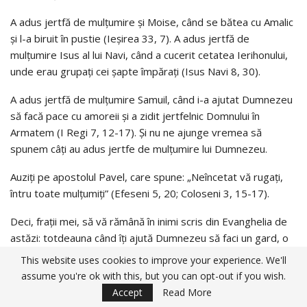
A adus jertfă de mulţumire şi Moise, când se bătea cu Amalic
şi l-a biruit în pustie (Ieşirea 33, 7). A adus jertfă de
mulţumire Isus al lui Navi, când a cucerit cetatea Ierihonului,
unde erau grupaţi cei şapte împăraţi (Isus Navi 8, 30).
A adus jertfă de mulţumire Samuil, când i-a ajutat Dumnezeu
să facă pace cu amoreii şi a zidit jertfelnic Domnului în
Armatem (I Regi 7, 12-17). Şi nu ne ajunge vremea să
spunem câţi au adus jertfe de mulţumire lui Dumnezeu.
Auziţi pe apostolul Pavel, care spune: „Neîncetat vă rugaţi,
întru toate mulţumiţi” (Efeseni 5, 20; Coloseni 3, 15-17).
Deci, fraţii mei, să vă rămână în inimi scris din Evanghelia de
astăzi: totdeauna când îţi ajută Dumnezeu să faci un gard, o
fântână, un grajd, o casă, o punte, să măriţi o fată, să însori
This website uses cookies to improve your experience. We'll
un băiat, să-ţi iei un loc de casă, să-I aduci lui Dumnezeu
assume you're ok with this, but you can opt-out if you wish.
jertfă de mulţumire şi să-I mulţumeşti din toată inima, căci
Accept
Read More
prin aceasta Îl pleci pe Dumnezeu să-ţi facă mai mare bine în