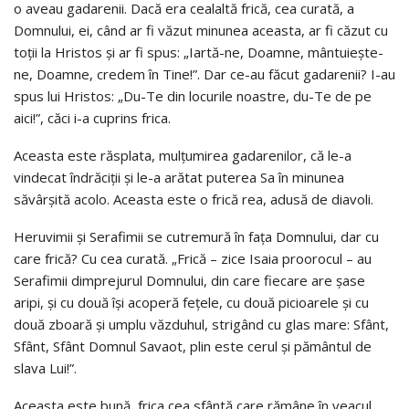
o aveau gadarenii. Dacă era cealaltă frică, cea curată, a
Domnului, ei, când ar fi văzut minunea aceasta, ar fi căzut cu
toţii la Hristos şi ar fi spus: „Iartă-ne, Doamne, mântuieşte-
ne, Doamne, credem în Tine!”. Dar ce-au făcut gadarenii? I-au
spus lui Hristos: „Du-Te din locurile noastre, du-Te de pe
aici!”, căci i-a cuprins frica.
Aceasta este răsplata, mulţumirea gadarenilor, că le-a
vindecat îndrăciţii şi le-a arătat puterea Sa în minunea
săvârşită acolo. Aceasta este o frică rea, adusă de diavoli.
Heruvimii şi Serafimii se cutremură în faţa Domnului, dar cu
care frică? Cu cea curată. „Frică – zice Isaia proorocul – au
Serafimii dimprejurul Domnului, din care fiecare are şase
aripi, şi cu două îşi acoperă feţele, cu două picioarele şi cu
două zboară şi umplu văzduhul, strigând cu glas mare: Sfânt,
Sfânt, Sfânt Domnul Savaot, plin este cerul şi pământul de
slava Lui!”.
Aceasta este bună, frica cea sfântă care rămâne în veacul