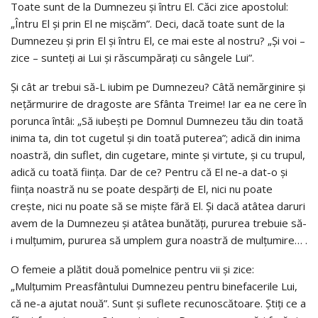
Toate sunt de la Dumnezeu şi întru El. Căci zice apostolul:
„Întru El şi prin El ne mişcăm”. Deci, dacă toate sunt de la
Dumnezeu şi prin El şi întru El, ce mai este al nostru? „Şi voi –
zice – sunteţi ai Lui şi răscumpăraţi cu sângele Lui”.
Şi cât ar trebui să-L iubim pe Dumnezeu? Câtă nemărginire şi
neţărmurire de dragoste are Sfânta Treime! Iar ea ne cere în
porunca întâi: „Să iubeşti pe Domnul Dumnezeu tău din toată
inima ta, din tot cugetul şi din toată puterea”; adică din inima
noastră, din suflet, din cugetare, minte şi virtute, şi cu trupul,
adică cu toată fiinţa. Dar de ce? Pentru că El ne-a dat-o şi
fiinţa noastră nu se poate despărţi de El, nici nu poate
creşte, nici nu poate să se mişte fără El. Şi dacă atâtea daruri
avem de la Dumnezeu şi atâtea bunătăţi, pururea trebuie să-
i mulţumim, pururea să umplem gura noastră de mulţumire… .
O femeie a plătit două pomelnice pentru vii şi zice:
„Mulţumim Preasfântului Dumnezeu pentru binefacerile Lui,
că ne-a ajutat nouă”. Sunt şi suflete recunoscătoare. Ştiţi ce a