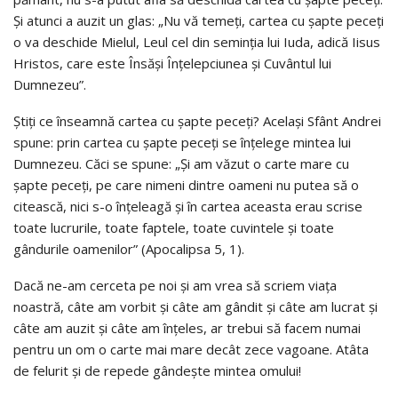
Şi atunci a auzit un glas: „Nu vă temeţi, cartea cu şapte peceţi
o va deschide Mielul, Leul cel din seminţia lui Iuda, adică Iisus
Hristos, care este Însăşi Înţelepciunea şi Cuvântul lui
Dumnezeu”.
Ştiţi ce înseamnă cartea cu şapte peceţi? Acelaşi Sfânt Andrei
spune: prin cartea cu şapte peceţi se înţelege mintea lui
Dumnezeu. Căci se spune: „Şi am văzut o carte mare cu
şapte peceţi, pe care nimeni dintre oameni nu putea să o
citească, nici s-o înţeleagă şi în cartea aceasta erau scrise
toate lucrurile, toate faptele, toate cuvintele şi toate
gândurile oamenilor” (Apocalipsa 5, 1).
Dacă ne-am cerceta pe noi şi am vrea să scriem viaţa
noastră, câte am vorbit şi câte am gândit şi câte am lucrat şi
câte am auzit şi câte am înţeles, ar trebui să facem numai
pentru un om o carte mai mare decât zece vagoane. Atâta
de felurit şi de repede gândeşte mintea omului!