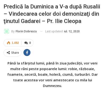
Predică la Duminica a V-a după Rusalii
– Vindecarea celor doi demonizaţi din
ţinutul Gadarei – Pr. Ilie Cleopa
Last updated
iul. 12, 2020
By
Florin Dobrescu
1.492
0
Share
Până la sfârşitul lumii, până în ziua Judecăţii, vor veni
multe răni peste popoarele lumii: robie, războaie,
foamete, secetă, boale, holeră, ciumă, turburări. Dar
toate acestea vor veni amestecate cu mila lui
Dumnezeu.