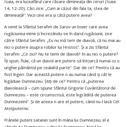
Isaia, era luceafărul care răsare dimineaţa din ceruri (Isaia
14, 12-20). Căci zice: „Cum ai căzut din fala ta, stea de
dimineaţă!”. Vezi cine era şi câtă putere avea?
A venit la Sfântul Serafim de Sarov un boier care avea
rugăciunea inimii şi încrezându-se în darul rugăciunii, zice
către Sfântul Serafim: „Eu nu mă tem de diavoli, că nu mai au
nici o putere asupra robilor lui Hristos”. Şi a zis Sfântul
Serafim: „Ce zici? Nu te temi de diavoli? N-au nici o putere?
Îţi spun, fiule, că un diavol are putere să întoarcă numai cu o
unghie pământul pe cealaltă parte”. Dar de ce? Pentru că au
fost îngeri. Dar această putere o au numai când şi cât le
îngăduie Dumnezeu. Ştiţi de ce? Pentru că „puterea
diavolească – cum spune Sfântul Grigorie Cuvântătorul de
Dumnezeu – este circumscrisă, este îngrădită de puterea
Dumnezeirii”. Şi de aceea n-are el putere, când nu-l lasă Cel
Atotputernic.
Frânele puterii satanei sunt în mâna lui Dumnezeu; el e
câinele lui Dumnezeu, sabia lui Dumnezeu, biciul lui