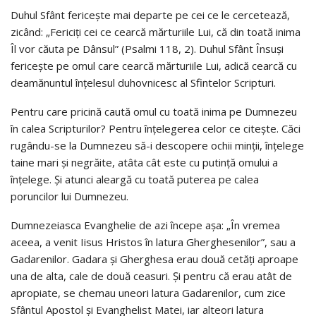
Duhul Sfânt fericeşte mai departe pe cei ce le cercetează,
zicând: „Fericiţi cei ce cearcă mărturiile Lui, că din toată inima
Îl vor căuta pe Dânsul” (Psalmi 118, 2). Duhul Sfânt Însuşi
fericeşte pe omul care cearcă mărturiile Lui, adică cearcă cu
deamănuntul înţelesul duhovnicesc al Sfintelor Scripturi.
Pentru care pricină caută omul cu toată inima pe Dumnezeu
în calea Scripturilor? Pentru înţelegerea celor ce citeşte. Căci
rugându-se la Dumnezeu să-i descopere ochii minţii, înţelege
taine mari şi negrăite, atâta cât este cu putinţă omului a
înţelege. Şi atunci aleargă cu toată puterea pe calea
poruncilor lui Dumnezeu.
Dumnezeiasca Evanghelie de azi începe aşa: „În vremea
aceea, a venit Iisus Hristos în latura Gherghesenilor”, sau a
Gadarenilor. Gadara şi Gherghesa erau două cetăţi aproape
una de alta, cale de două ceasuri. Şi pentru că erau atât de
apropiate, se chemau uneori latura Gadarenilor, cum zice
Sfântul Apostol şi Evanghelist Matei, iar alteori latura