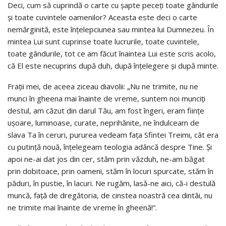
Deci, cum să cuprindă o carte cu şapte peceţi toate gândurile
şi toate cuvintele oamenilor? Aceasta este deci o carte
nemărginită, este înţelepciunea sau mintea lui Dumnezeu. În
mintea Lui sunt cuprinse toate lucrurile, toate cuvintele,
toate gândurile, tot ce am făcut înaintea Lui este scris acolo,
că El este necuprins după duh, după înţelegere şi după minte.
Fraţii mei, de aceea ziceau diavolii: „Nu ne trimite, nu ne
munci în gheena mai înainte de vreme, suntem noi munciţi
destul, am căzut din darul Tău, am fost îngeri, eram fiinţe
uşoare, luminoase, curate, neprihănite, ne îndulceam de
slava Ta în ceruri, pururea vedeam faţa Sfintei Treimi, cât era
cu putinţă nouă, înţelegeam teologia adâncă despre Tine. Şi
apoi ne-ai dat jos din cer, stăm prin văzduh, ne-am băgat
prin dobitoace, prin oameni, stăm în locuri spurcate, stăm în
păduri, în pustie, în lacuri. Ne rugăm, lasă-ne aici, că-i destulă
muncă, faţă de dregătoria, de cinstea noastră cea dintâi, nu
ne trimite mai înainte de vreme în gheenă!”.