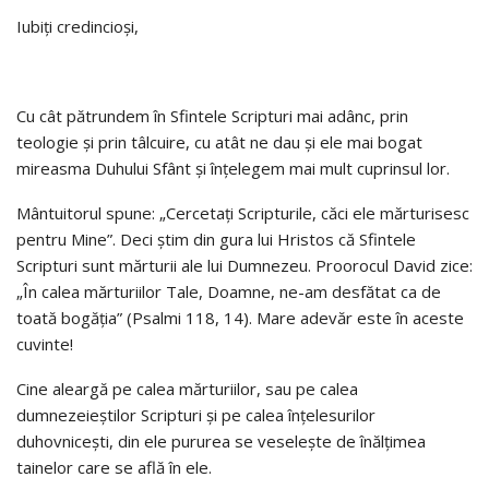
Iubiţi credincioşi,
Cu cât pătrundem în Sfintele Scripturi mai adânc, prin
teologie şi prin tâlcuire, cu atât ne dau şi ele mai bogat
mireasma Duhului Sfânt şi înţelegem mai mult cuprinsul lor.
Mântuitorul spune: „Cercetaţi Scripturile, căci ele mărturisesc
pentru Mine”. Deci ştim din gura lui Hristos că Sfintele
Scripturi sunt mărturii ale lui Dumnezeu. Proorocul David zice:
„În calea mărturiilor Tale, Doamne, ne-am desfătat ca de
toată bogăţia” (Psalmi 118, 14). Mare adevăr este în aceste
cuvinte!
Cine aleargă pe calea mărturiilor, sau pe calea
dumnezeieştilor Scripturi şi pe calea înţelesurilor
duhovniceşti, din ele pururea se veseleşte de înălţimea
tainelor care se află în ele.