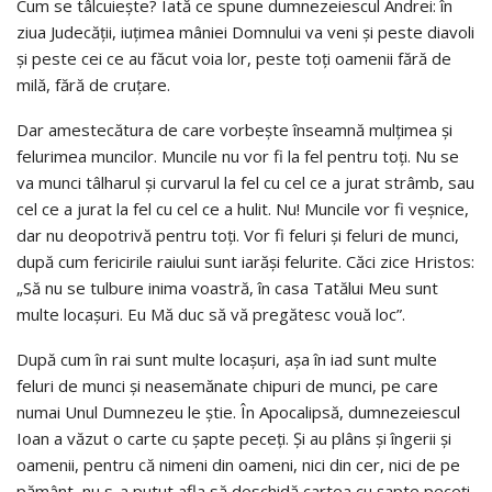
Cum se tâlcuieşte? Iată ce spune dumnezeiescul Andrei: în
ziua Judecăţii, iuţimea mâniei Domnului va veni şi peste diavoli
şi peste cei ce au făcut voia lor, peste toţi oamenii fără de
milă, fără de cruţare.
Dar amestecătura de care vorbeşte înseamnă mulţimea şi
felurimea muncilor. Muncile nu vor fi la fel pentru toţi. Nu se
va munci tâlharul şi curvarul la fel cu cel ce a jurat strâmb, sau
cel ce a jurat la fel cu cel ce a hulit. Nu! Muncile vor fi veşnice,
dar nu deopotrivă pentru toţi. Vor fi feluri şi feluri de munci,
după cum fericirile raiului sunt iarăşi felurite. Căci zice Hristos:
„Să nu se tulbure inima voastră, în casa Tatălui Meu sunt
multe locaşuri. Eu Mă duc să vă pregătesc vouă loc”.
După cum în rai sunt multe locaşuri, aşa în iad sunt multe
feluri de munci şi neasemănate chipuri de munci, pe care
numai Unul Dumnezeu le ştie. În Apocalipsă, dumnezeiescul
Ioan a văzut o carte cu şapte peceţi. Şi au plâns şi îngerii şi
oamenii, pentru că nimeni din oameni, nici din cer, nici de pe
pământ, nu s-a putut afla să deschidă cartea cu şapte peceţi.