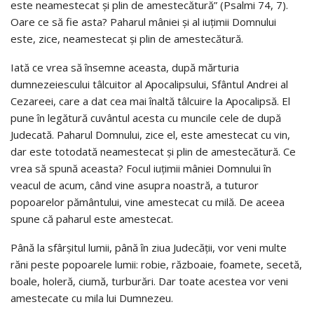
este neamestecat şi plin de amestecătură” (Psalmi 74, 7).
Oare ce să fie asta? Paharul mâniei şi al iuţimii Domnului
este, zice, neamestecat şi plin de amestecătură.
Iată ce vrea să însemne aceasta, după mărturia
dumnezeiescului tâlcuitor al Apocalipsului, Sfântul Andrei al
Cezareei, care a dat cea mai înaltă tâlcuire la Apocalipsă. El
pune în legătură cuvântul acesta cu muncile cele de după
Judecată. Paharul Domnului, zice el, este amestecat cu vin,
dar este totodată neamestecat şi plin de amestecătură. Ce
vrea să spună aceasta? Focul iuţimii mâniei Domnului în
veacul de acum, când vine asupra noastră, a tuturor
popoarelor pământului, vine amestecat cu milă. De aceea
spune că paharul este amestecat.
Până la sfârşitul lumii, până în ziua Judecăţii, vor veni multe
răni peste popoarele lumii: robie, războaie, foamete, secetă,
boale, holeră, ciumă, turburări. Dar toate acestea vor veni
amestecate cu mila lui Dumnezeu.