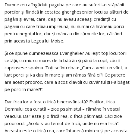
Dumnezeu a îngăduit paguba pe care au suferit-o stăpânii
porcilor şi fiindcă în cetatea gherghesenilor locuiau alături de
păgâni şi evrei, care, deşi nu aveau aceeaşi credinţă cu
păgânii cu care trăiau împreună, nu numai că hrăneau porci
pentru negoţul lor, dar şi mâncau din cărnurile lor, călcând
prin aceasta Legea lui Moise.
Şi ce spune dumnezeiasca Evanghelie? Au ieşit toţi locuitorii
cetăţii, cu mic cu mare, de la bătrân şi până la copil, căci îi
cuprinsese spaima. Toţi se întrebau: „Cum a venit un vânt, a
luat porcii şi i-a dus în mare şi am rămas fără ei?! Ce putere
are acest prooroc, care a scos diavoli cu cuvântul şi i-a băgat
pe porci în mare?!”.
Dar frica lor a fost o frică binecuvântată? Fraţilor, frica
Domnului cea curată – zice psalmistul – rămâne în veacul
veacului. Dar este şi o frică rea, o frică pătimaşă. Căci zice
proorocul: „Acolo s-au temut de frică, unde nu era frică”.
Aceasta este o frică rea, care întunecă mintea şi pe aceasta