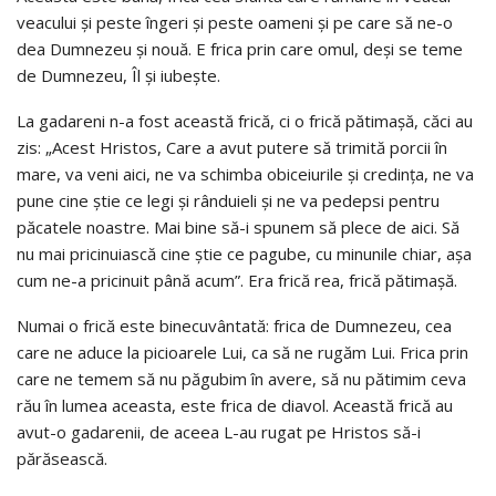
veacului şi peste îngeri şi peste oameni şi pe care să ne-o
dea Dumnezeu şi nouă. E frica prin care omul, deşi se teme
de Dumnezeu, Îl şi iubeşte.
La gadareni n-a fost această frică, ci o frică pătimaşă, căci au
zis: „Acest Hristos, Care a avut putere să trimită porcii în
mare, va veni aici, ne va schimba obiceiurile şi credinţa, ne va
pune cine ştie ce legi şi rânduieli şi ne va pedepsi pentru
păcatele noastre. Mai bine să-i spunem să plece de aici. Să
nu mai pricinuiască cine ştie ce pagube, cu minunile chiar, aşa
cum ne-a pricinuit până acum”. Era frică rea, frică pătimaşă.
Numai o frică este binecuvântată: frica de Dumnezeu, cea
care ne aduce la picioarele Lui, ca să ne rugăm Lui. Frica prin
care ne temem să nu păgubim în avere, să nu pătimim ceva
rău în lumea aceasta, este frica de diavol. Această frică au
avut-o gadarenii, de aceea L-au rugat pe Hristos să-i
părăsească.