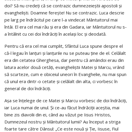
doi? Să nu credeţi că se contrazic dumnezeieştii apostoli şi
evanghelişti. Doamne fereşte! Nu se contrazic. Luca descrie
pe larg pe îndrăcitul pe care l-a vindecat Mântuitorul mai
întâi. El era cel mai rău şi era din Gadara, iar Mântuitorul nu s-
a întâlnit cu cei doi îndrăciţi în acelaşi loc şi deodată.
Pentru că era cel mai cumplit, Sfântul Luca spune despre el
că-l legau în lanţuri şi lanţurile nu se puteau ţine de el. Celălalt
era din cetatea Gherghesa, dar pentru că amândoi erau din
latura acelor două cetăţi, evangheliştii Matei şi Marcu, vrând
să scurteze, cum e obiceiul uneori în Evanghelie, nu mai spun
că unul era dintr-o cetate şi celălalt din alta, ci vorbesc în
general de doi îndrăciţi.
Aşa se înţelege de ce Matei şi Marcu vorbesc de doi îndrăciţi,
iar Luca numai de unul. Şi ce-au făcut îndrăciţii aceştia, mai
bine zis diavolii din ei, când au văzut pe Iisus Hristos,
Dumnezeul nostru şi Mântuitorul lumii? Au început a striga
foarte tare către Dânsul: „Ce este nouă şi Ţie, Iisuse, Fiul