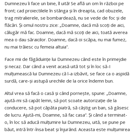
Dumnezeu îi face un bine, îl uită! Se află un om în război pe
front; cad proiectilele în stânga şi în dreapta, cad obuzele,
trag mitralierele, se bombardează, nu se vede de foc şi de
flăcări. Şi omul nostru zice: „Doamne, dacă mă scoţi de aici,
călugăr mă fac. Doamne, dacă mă scoţi de aici, toată averea
mea o dau săraicilor. Doamne, dacă oi scăpa, nu mai fumez,
nu mai trăiesc cu femeia altuia”.
Face mii de făgăduinţe lui Dumnezeu când este în primejdie
şi necaz. Dar când a venit acasă uită tot şi în loc să-I
mulţumească lui Dumnezeu că l-a izbăvit, se face ca o aspidă
surdă, care-şi astupă urechile de la orice îndemn bun.
Altul vrea să facă o casă şi când porneşte, spune: „Doamne,
ajută-mi să capăt lemn, să pot scoate autorizaţie de la
conducere, să pot căpăta piatră, să câştig un ban, să găsesc
de lucru. Ajută-mi, Doamne, să fac casa”. Şi când a terminat-
o, în loc să aducă mulţumire lui Dumnezeu, uită, se pune pe
băut, intră într-însa beat şi înjurând. Aceasta este mulţumirea