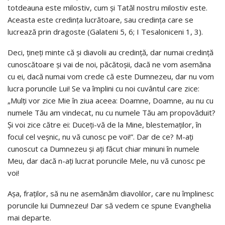
totdeauna este milostiv, cum şi Tatăl nostru milostiv este.
Aceasta este credinţa lucrătoare, sau credinţa care se
lucrează prin dragoste (Galateni 5, 6; I Tesaloniceni 1, 3).
Deci, ţineţi minte că şi diavolii au credinţă, dar numai credinţă
cunoscătoare şi vai de noi, păcătoşii, dacă ne vom asemăna
cu ei, dacă numai vom crede că este Dumnezeu, dar nu vom
lucra poruncile Lui! Se va împlini cu noi cuvântul care zice:
„Mulţi vor zice Mie în ziua aceea: Doamne, Doamne, au nu cu
numele Tău am vindecat, nu cu numele Tău am propovăduit?
Şi voi zice către ei: Duceţi-vă de la Mine, blestemaţilor, în
focul cel veşnic, nu vă cunosc pe voi!”. Dar de ce? M-aţi
cunoscut ca Dumnezeu şi aţi făcut chiar minuni în numele
Meu, dar dacă n-aţi lucrat poruncile Mele, nu vă cunosc pe
voi!
Aşa, fraţilor, să nu ne asemănăm diavolilor, care nu împlinesc
poruncile lui Dumnezeu! Dar să vedem ce spune Evanghelia
mai departe.