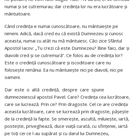
numai şi se cutremurau; dar credinţa lor nu era lucrătoare şi
mântuitoare.
Când credinţa e numai cunoscătoare, nu mântuieşte pe
nimeni. Adică, dacă cred eu că există Dumnezeu şi cunosc
aceasta, numai cu atât nu mă mântuiesc. Căci zice Sfântul
Apostol Iacov: „Tu crezi că este Dumnezeu? Bine faici, dar şi
diavolii cred şi se cutremură”. Ce folos au de credinţa lor?
Este o credinţă cunoscătoare şi iscoditoare care nu
foloseşte nimănui. Ea nu mântuieşte nici pe diavoli, nici pe
oameni.
Dar este o altă credinţă, despre care spune
dumnezeiescul apostol Pavel. Care? Credinţa cea lucrătoare,
care se lucrează. Prin ce? Prin dragoste. Cel ce are credinţa
aceasta lucrătoare, care se lucrează prin dragoste, păşeşte
de la credinţă la fapte. Se smereşte, ascultă, miluieşte, iartă,
posteşte, priveghează, duce viaţă curată, cu sfinţenie, iartă
pe toţi cei ce l-au supărat şi cu darul lui Dumnezeu,