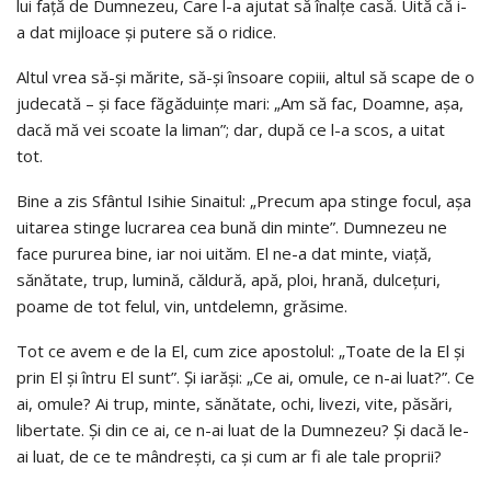
lui faţă de Dumnezeu, Care l-a ajutat să înalţe casă. Uită că i-
a dat mijloace şi putere să o ridice.
Altul vrea să-şi mărite, să-şi însoare copiii, altul să scape de o
judecată – şi face făgăduinţe mari: „Am să fac, Doamne, aşa,
dacă mă vei scoate la liman”; dar, după ce l-a scos, a uitat
tot.
Bine a zis Sfântul Isihie Sinaitul: „Precum apa stinge focul, aşa
uitarea stinge lucrarea cea bună din minte”. Dumnezeu ne
face pururea bine, iar noi uităm. El ne-a dat minte, viaţă,
sănătate, trup, lumină, căldură, apă, ploi, hrană, dulceţuri,
poame de tot felul, vin, untdelemn, grăsime.
Tot ce avem e de la El, cum zice apostolul: „Toate de la El şi
prin El şi întru El sunt”. Şi iarăşi: „Ce ai, omule, ce n-ai luat?”. Ce
ai, omule? Ai trup, minte, sănătate, ochi, livezi, vite, păsări,
libertate. Şi din ce ai, ce n-ai luat de la Dumnezeu? Şi dacă le-
ai luat, de ce te mândreşti, ca şi cum ar fi ale tale proprii?