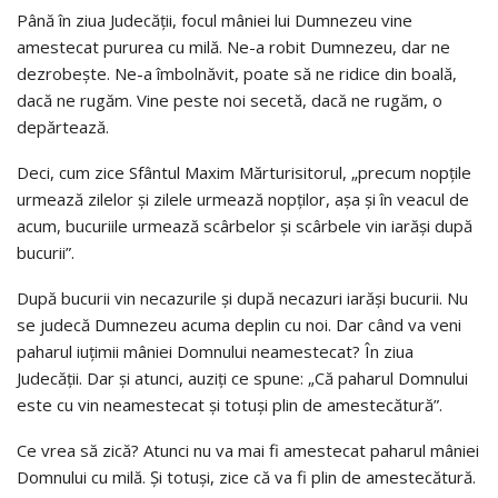
Până în ziua Judecăţii, focul mâniei lui Dumnezeu vine
amestecat pururea cu milă. Ne-a robit Dumnezeu, dar ne
dezrobeşte. Ne-a îmbolnăvit, poate să ne ridice din boală,
dacă ne rugăm. Vine peste noi secetă, dacă ne rugăm, o
depărtează.
Deci, cum zice Sfântul Maxim Mărturisitorul, „precum nopţile
urmează zilelor şi zilele urmează nopţilor, aşa şi în veacul de
acum, bucuriile urmează scârbelor şi scârbele vin iarăşi după
bucurii”.
După bucurii vin necazurile şi după necazuri iarăşi bucurii. Nu
se judecă Dumnezeu acuma deplin cu noi. Dar când va veni
paharul iuţimii mâniei Domnului neamestecat? În ziua
Judecăţii. Dar şi atunci, auziţi ce spune: „Că paharul Domnului
este cu vin neamestecat şi totuşi plin de amestecătură”.
Ce vrea să zică? Atunci nu va mai fi amestecat paharul mâniei
Domnului cu milă. Şi totuşi, zice că va fi plin de amestecătură.