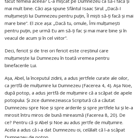
făcut femeia aceea? L-a mişcat pe Dumnezeu ca să-i facă şi
mai mult bine. Căci aşa spune Sfântul Isaac Sirul: „Dacă-I
mulţumeşti lui Dumnezeu pentru puţin, Îl mişti să-ţi facă şi mai
mare bine”. El zice aşa: „Dacă tu, omule, Îmi mulţumeşti
pentru puţin, pe urmă Eu am să-ţi fac şi mai mare bine şi în
veacul de acum şi în cel viitor”.
Deci, fericit şi de trei ori fericit este creştinul care
mulţumeşte lui Dumnezeu în toată vremea pentru
binefacerile Lui.
Aşa, Abel, la începutul zidirii, a adus jertfele curate ale oilor,
ca jertfă de mulţumire lui Dumnezeu (Facerea 4, 4). Aşa Noe,
după potop, a adus jertfă de mulţumire că a scăpat de apele
potopului. Şi zice dumnezeiasca Scriptură că a căutat
Dumnezeu spre Noe şi spre arderile şi spre jertfele lui şi le-a
mirosit întru miros de bună mireasmă (Facerea 8, 20). De
ce? Pentru că şi Abel şi Noe au adus jertfe de mulţumire.
Acela a adus că i-a dat Dumnezeu oi, celălalt că l-a scăpat
Dumnezeu de potop.