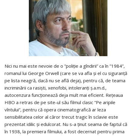
Nici nu mai este nevoie de o ”poliţie a gîndirii” ca în ”1984”,
romanul lui George Orwell (care se va afla şi el cu siguranţă
pe lista neagră, dacă nu se află deja), pentru că, de teama
incriminării ca rasişti, xenofobi, intoleranţi ş.a.m.d.,
autocenzura funcţionează deja mult mai eficient. Reţeaua
HBO a retras de pe site-ul său filmul clasic ”Pe aripile
vîntului”, pentru că opera cinematografică ar leza
sensibilitatea celor al căror trecut tragic în sclavie este
prezentat idilic şi edulcorat. Nu s-a ţinut seama de faptul că
în 1938, la premiera filmului, a fost decernat pentru prima