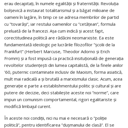
erau decapitaţi, în numele egalităţii şi fraternităţii. Revoluţia
bolşevică a instaurat totalitarismul şi a băgat milioane de
oameni în lagăre, în timp ce se adresa membrilor de partid
cu ”tovarăşi”, iar restului oamenilor cu ”cetăţean”, formula
preluată de la francezi. Aşa cum indică şi acest fapt,
corectitudinea politică are rădăcini neomarxiste. Ea este
fundamentată ideologic pe lucrările filozofilor ”şcolii de la
Frankfurt” (Herbert Marcuse, Theodor Adorno şi Erich
Fromm) şi a fost impusă ca practică insituţională de generaţia
revoltelor studenţeşti din lumea capitalistă, de la finele anilor
’60, puternic contaminate inclusiv de Maoism, forma asiatică,
mult mai radicală a şi brutală a marxismului clasic. Acum, acea
generaţie e parte a establishmentului politic şi cultural şi are
putere de decizie, deci stabileşte aceste noi ”norme”, care
impun un comunism comportamental, rigori egalitariste şi
modifică limbajul curent.
În aceste noi condiţii, nici nu mai e necesară o ”poliţie
politică”, pentru identificarea ”duşmanului de clasă”. El se