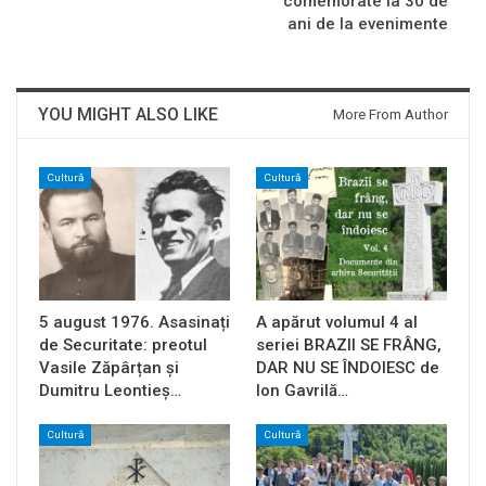
comemorate la 30 de
ani de la evenimente
YOU MIGHT ALSO LIKE
More From Author
Cultură
Cultură
5 august 1976. Asasinați
A apărut volumul 4 al
de Securitate: preotul
seriei BRAZII SE FRÂNG,
Vasile Zăpârțan și
DAR NU SE ÎNDOIESC de
Dumitru Leontieș…
Ion Gavrilă…
Cultură
Cultură