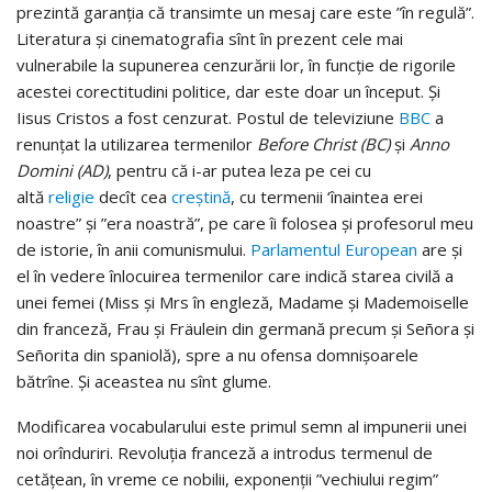
prezintă garanţia că transimte un mesaj care este ”în regulă”.
Literatura şi cinematografia sînt în prezent cele mai
vulnerabile la supunerea cenzurării lor, în funcţie de rigorile
acestei corectitudini politice, dar este doar un început. Şi
Iisus Cristos a fost cenzurat. Postul de televiziune
BBC
a
renunţat la utilizarea termenilor
Before Christ (BC)
şi
Anno
Domini (AD)
, pentru că i-ar putea leza pe cei cu
altă
religie
decît cea
creştină
, cu termenii ‘înaintea erei
noastre” şi ”era noastră”, pe care îi folosea şi profesorul meu
de istorie, în anii comunismului.
Parlamentul European
are şi
el în vedere înlocuirea termenilor care indică starea civilă a
unei femei (Miss şi Mrs în engleză, Madame şi Mademoiselle
din franceză, Frau şi Fräulein din germană precum şi Señora şi
Señorita din spaniolă), spre a nu ofensa domnişoarele
bătrîne. Şi aceastea nu sînt glume.
Modificarea vocabularului este primul semn al impunerii unei
noi orînduriri. Revoluţia franceză a introdus termenul de
cetăţean, în vreme ce nobilii, exponenţii ”vechiului regim”