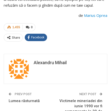
refuzăm să o facem şi gîndim după cum ne taie capul.
de
Marius Oprea
1.455
0
Share
Facebook
Alexandru Mihail
PREV POST
NEXT POST
Lumea răsturnată
Victimele mineriadei din
iunie 1990 vor fi