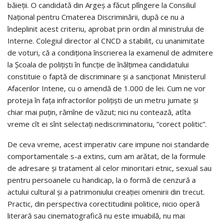
băieţii. O candidată din Argeş a făcut plîngere la Consiliul
Naţional pentru Cmaterea Discriminării, după ce nu a
îndeplinit acest criteriu, aprobat prin ordin al ministrului de
Interne. Colegiul director al CNCD a stabilit, cu unanimitate
de voturi, că a condiţiona înscrierea la examenul de admitere
la Şcoala de poliţişti în funcţie de înălţimea candidatului
constituie o faptă de discriminare şi a sancţionat Ministerul
Afacerilor Intene, cu o amendă de 1.000 de lei. Cum ne vor
proteja în faţa infractorilor poliţişti de un metru jumate şi
chiar mai puţin, rămîne de văzut; nici nu contează, atîta
vreme cît ei sînt selectaţi nediscriminatoriu, ”corect politic”.
De ceva vreme, acest imperativ care impune noi standarde
comportamentale s-a extins, cum am arătat, de la formule
de adresare şi tratament al celor minoritari etnic, sexual sau
pentru persoanele cu handicap, la o formă de cenzură a
actului cultural şi a patrimoniului creaţiei omenirii din trecut.
Practic, din perspectiva corectitudinii politice, nicio operă
literară sau cinematografică nu este imuabilă, nu mai