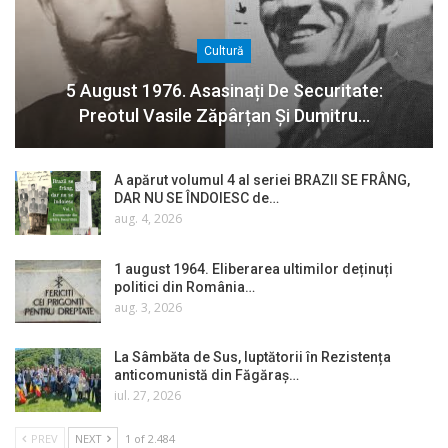
Cultură
5 August 1976. Asasinați De Securitate:
Preotul Vasile Zăpârțan Și Dumitru…
A apărut volumul 4 al seriei BRAZII SE FRÂNG,
DAR NU SE ÎNDOIESC de…
aug. 4, 2026
1 august 1964. Eliberarea ultimilor deținuți
politici din România…
aug. 3, 2026
La Sâmbăta de Sus, luptătorii în Rezistența
anticomunistă din Făgăraș…
iul. 27, 2026
PREV
NEXT
1 of 2.484