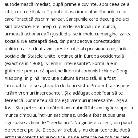
autodemască imediat, după primele cuvinte, apoi ceea ce a
citit, ceea ce îi place îl poate plasa imediat în rîndurile celor
care ”practică discriminarea”. Sancţiunile care decurg de aici
sînt drastice. Ele încep cu pierderea locului de muncă,
urmează acţionarea în justiţiei şi se încheie cu marginalizarea
socială. Ne aşteaptă deci, din perspectiva corectitudinii
politice care a luat avînt peste tot, sub presiunea mişcărilor
sociale din Statele Unite, extinse şi în Europa occidentală
(exact ca în 1968), ”vremuri interesante”. Formula e în
ghilimele pentru că aparţine liderului comunist chinez Deng
Xiaoping. În plină revoluţie culturală maoistă, el a fost
întrebat la ce se aşteaptă de la aceasta. Prudent, a răspuns:
”trăim vremuri interesante”. Şi a adăugat apoi: ”dar să te
ferească Dumnezeu să trăieşti vremuri interesante”. Aşa a
fost. Şi-a petrecut următorii ani mai întîi într-un lagăr şi apoi la
munca cîmpului, într-un sat chinez, unde a fost supus unei
riguroase acţiuni de ”reeducare”. Nu gîndise corect, din punct
de vedere politic. E ceea ar trebui, şi nu doar teoretic, după
artizanii corectitudinii politice, să ne aştepte pe toţi cei care