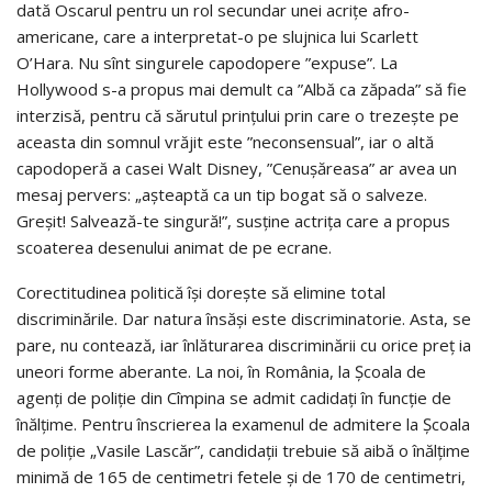
dată Oscarul pentru un rol secundar unei acriţe afro-
americane, care a interpretat-o pe slujnica lui Scarlett
O’Hara. Nu sînt singurele capodopere ”expuse”. La
Hollywood s-a propus mai demult ca ”Albă ca zăpada” să fie
interzisă, pentru că sărutul prinţului prin care o trezeşte pe
aceasta din somnul vrăjit este ”neconsensual”, iar o altă
capodoperă a casei Walt Disney, ”Cenuşăreasa” ar avea un
mesaj pervers: „aşteaptă ca un tip bogat să o salveze.
Greşit! Salvează-te singură!”, susţine actriţa care a propus
scoaterea desenului animat de pe ecrane.
Corectitudinea politică îşi doreşte să elimine total
discriminările. Dar natura însăşi este discriminatorie. Asta, se
pare, nu contează, iar înlăturarea discriminării cu orice preţ ia
uneori forme aberante. La noi, în România, la Şcoala de
agenţi de poliţie din Cîmpina se admit cadidaţi în funcţie de
înălţime. Pentru înscrierea la examenul de admitere la Şcoala
de poliţie „Vasile Lascăr”, candidaţii trebuie să aibă o înălţime
minimă de 165 de centimetri fetele şi de 170 de centimetri,