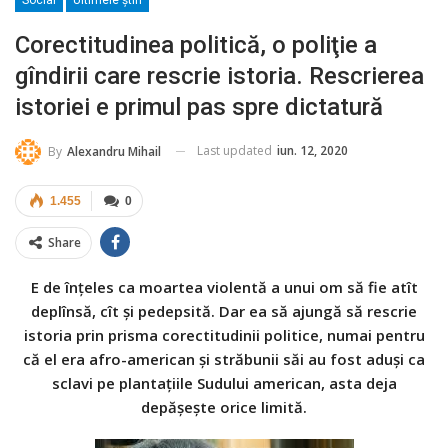
Social
Ultimele ştiri
Corectitudinea politică, o poliţie a
gîndirii care rescrie istoria. Rescrierea
istoriei e primul pas spre dictatură
Last updated
iun. 12, 2020
By
Alexandru Mihail
1.455
0
Share
E de înţeles ca moartea violentă a unui om să fie atît
deplînsă, cît şi pedepsită. Dar ea să ajungă să rescrie
istoria prin prisma corectitudinii politice, numai pentru
că el era afro-american şi străbunii săi au fost aduşi ca
sclavi pe plantaţiile Sudului american, asta deja
depăşeşte orice limită.