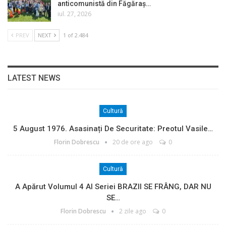
anticomunistă din Făgăraș…
iul. 27, 2026
PREV
NEXT
1 of 2.484
LATEST NEWS
Cultură
5 August 1976. Asasinați De Securitate: Preotul Vasile…
Florin Dobrescu
20 de ore ago
0
Cultură
A Apărut Volumul 4 Al Seriei BRAZII SE FRÂNG, DAR NU
SE…
Florin Dobrescu
2 zile ago
0