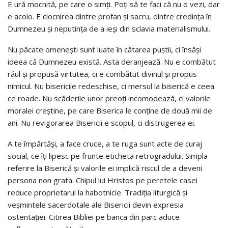
E ură mocnită, pe care o simţi. Poţi să te faci că nu o vezi, dar
e acolo. E ciocnirea dintre profan şi sacru, dintre credinţa în
Dumnezeu şi neputinţa de a ieşi din sclavia materialismului.
Nu păcate omeneşti sunt luate în cătarea puştii, ci însăşi
ideea că Dumnezeu există. Asta deranjează. Nu e combătut
răul şi propusă virtutea, ci e combătut divinul şi propus
nimicul. Nu bisericile redeschise, ci mersul la biserică e ceea
ce roade. Nu scăderile unor preoţi incomodează, ci valorile
moralei creştine, pe care Biserica le conţine de două mii de
ani. Nu revigorarea Bisericii e scopul, ci distrugerea ei.
A te împărtăşi, a face cruce, a te ruga sunt acte de curaj
social, ce îţi lipesc pe frunte eticheta retrogradului. Simpla
referire la Biserică şi valorile ei implică riscul de a deveni
persona non grata. Chipul lui Hristos pe peretele casei
reduce proprietarul la habotnicie. Tradiţia liturgică şi
veşmintele sacerdotale ale Bisericii devin expresia
ostentaţiei. Citirea Bibliei pe banca din parc aduce