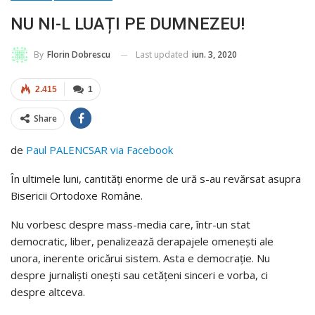
NU NI-L LUAȚI PE DUMNEZEU!
Last updated
iun. 3, 2020
By
Florin Dobrescu
2.415
1
Share
de
Paul PALENCSAR via Facebook
În ultimele luni, cantităţi enorme de ură s-au revărsat asupra
Bisericii Ortodoxe Române.
Nu vorbesc despre mass-media care, într-un stat
democratic, liber, penalizează derapajele omeneşti ale
unora, inerente oricărui sistem. Asta e democraţie. Nu
despre jurnalişti oneşti sau cetăţeni sinceri e vorba, ci
despre altceva.