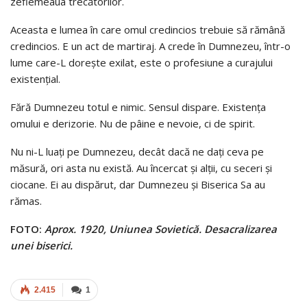
zeflemeaua trecătorilor.
Aceasta e lumea în care omul credincios trebuie să rămână
credincios. E un act de martiraj. A crede în Dumnezeu, într-o
lume care-L doreşte exilat, este o profesiune a curajului
existenţial.
Fără Dumnezeu totul e nimic. Sensul dispare. Existenţa
omului e derizorie. Nu de pâine e nevoie, ci de spirit.
Nu ni-L luaţi pe Dumnezeu, decât dacă ne daţi ceva pe
măsură, ori asta nu există. Au încercat şi alţii, cu seceri şi
ciocane. Ei au dispărut, dar Dumnezeu şi Biserica Sa au
rămas.
FOTO:
Aprox. 1920, Uniunea Sovietică. Desacralizarea
unei biserici.
2.415
1