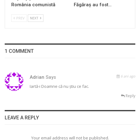
România comunistă
Făgăraș au fost…
PREV
NEXT
1 COMMENT
6 ani ago
Adrian
Says
Iartă-i Doamne că nu știu ce fac.
Reply
LEAVE A REPLY
Your email address will not be published.