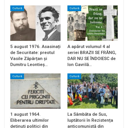
Cultură
Cultură
5 august 1976. Asasinați
A apărut volumul 4 al
de Securitate: preotul
seriei BRAZII SE FRÂNG,
Vasile Zăpârțan și
DAR NU SE ÎNDOIESC de
Dumitru Leontieș…
Ion Gavrilă…
Cultură
Cultură
1 august 1964.
La Sâmbăta de Sus,
Eliberarea ultimilor
luptătorii în Rezistența
deținuți politici din
anticomunistă din