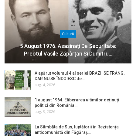
Cultură
5 August 1976. Asasinați De Securitate:
Preotul Vasile Zăpârțan Și Dumitru…
A apărut volumul 4 al seriei BRAZII SE FRÂNG,
DAR NU SE ÎNDOIESC de…
aug. 4, 2026
1 august 1964. Eliberarea ultimilor deținuți
politici din România…
aug. 3, 2026
La Sâmbăta de Sus, luptătorii în Rezistența
anticomunistă din Făgăraș…