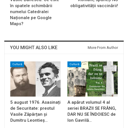
în spatele schimbării
obligativității vaccinării!
numelui Catedralei
Naționale pe Google
Maps?
YOU MIGHT ALSO LIKE
More From Author
Cultură
Cultură
5 august 1976. Asasinați
A apărut volumul 4 al
de Securitate: preotul
seriei BRAZII SE FRÂNG,
Vasile Zăpârțan și
DAR NU SE ÎNDOIESC de
Dumitru Leontieș…
Ion Gavrilă…