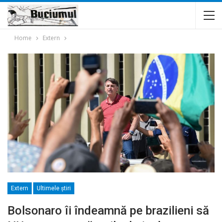
Home
Extern
Extern
Ultimele ştiri
Bolsonaro îi îndeamnă pe brazilieni să