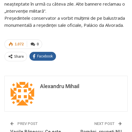
neașteptate în urmă cu câteva zile. Alte bannere reclamau o
„intervenție militară”.
Președintele conservator a vorbit mulțimii de pe balustrada
monumentală a reședinței sale oficiale, Palácio da Alvorada.
1.072
0
Share
Facebook
Alexandru Mihail
PREV POST
NEXT POST
Vasile Bănescu: Ce este
Români, spuneți NU