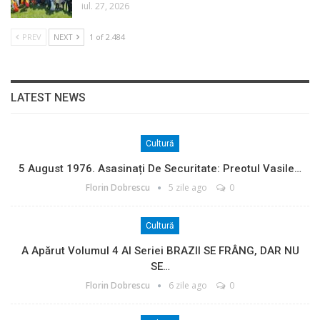
iul. 27, 2026
PREV
NEXT
1 of 2.484
LATEST NEWS
Cultură
5 August 1976. Asasinați De Securitate: Preotul Vasile…
Florin Dobrescu
5 zile ago
0
Cultură
A Apărut Volumul 4 Al Seriei BRAZII SE FRÂNG, DAR NU
SE…
Florin Dobrescu
6 zile ago
0