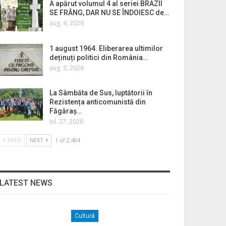
A apărut volumul 4 al seriei BRAZII
SE FRÂNG, DAR NU SE ÎNDOIESC de…
aug. 4, 2026
1 august 1964. Eliberarea ultimilor
deținuți politici din România…
aug. 3, 2026
La Sâmbăta de Sus, luptătorii în
Rezistența anticomunistă din
Făgăraș…
iul. 27, 2026
PREV
NEXT
1 of 2.484
LATEST NEWS
Cultură