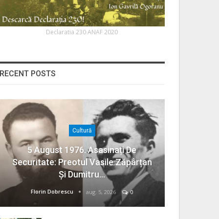
Declaratia 230 ANAF 2020
RECENT POSTS
Cultură
5 August 1976. Asasinați De
Securitate: Preotul Vasile Zăpârțan
Și Dumitru…
Florin Dobrescu
aug. 5, 2026
0