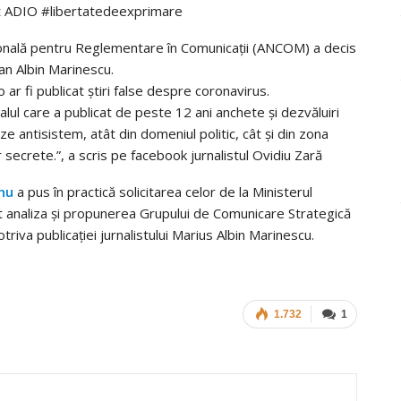
ut ADIO #libertatedeexprimare
ională pentru Reglementare în Comunicații (ANCOM) a decis
bian Albin Marinescu.
ro ar fi publicat știri false despre coronavirus.
talul care a publicat de peste 12 ani anchete și dezvăluiri
ize antisistem, atât din domeniul politic, cât și din zona
 secrete.”, a scris pe facebook jurnalistul Ovidiu Zară
nu
a pus în practică solicitarea celor de la Ministerul
tât analiza și propunerea Grupului de Comunicare Strategică
otriva publicației jurnalistului Marius Albin Marinescu.
1.732
1