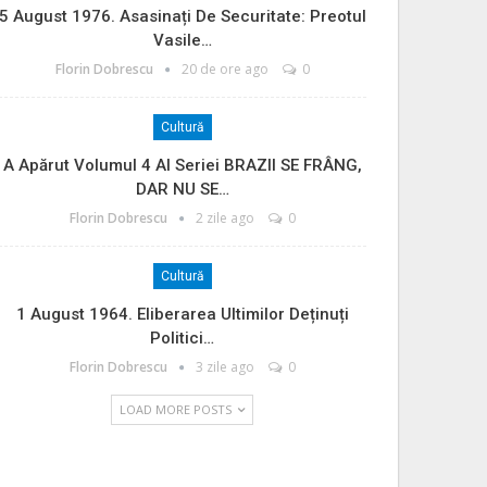
5 August 1976. Asasinați De Securitate: Preotul
Vasile…
Florin Dobrescu
20 de ore ago
0
Cultură
A Apărut Volumul 4 Al Seriei BRAZII SE FRÂNG,
DAR NU SE…
Florin Dobrescu
2 zile ago
0
Cultură
1 August 1964. Eliberarea Ultimilor Deținuți
Politici…
Florin Dobrescu
3 zile ago
0
LOAD MORE POSTS