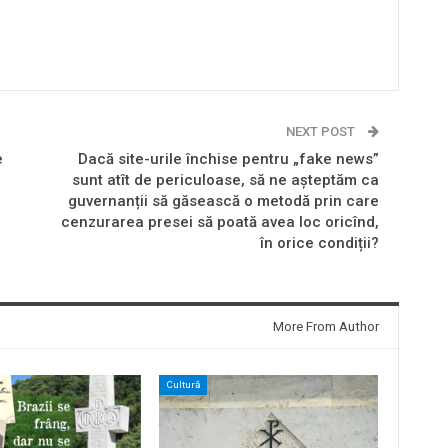
NEXT POST
e
Dacă site-urile închise pentru „fake news”
sunt atît de periculoase, să ne așteptăm ca
guvernanții să găsească o metodă prin care
cenzurarea presei să poată avea loc oricînd,
în orice condiții?
More From Author
Cultură