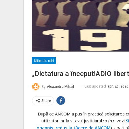
Ultimele ştiri
„Dictatura a început!ADIO liber
Last updated
apr. 26, 2020
By
Alexandru Mihail
Share
După ce ANCOM a pus în practică solicitarea ce
utilizatorilor la site-ul justitiarul.ro (n.r. vezi
S
Iohannis, redus la tăcere de ANCOM
), aparțin