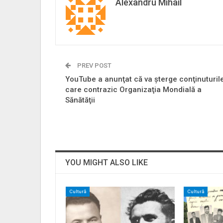
Alexandru Mihail
PREV POST
YouTube a anunţat că va şterge conţinuturil
care contrazic Organizaţia Mondială a
Sănătăţii
YOU MIGHT ALSO LIKE
Cultură
Cultură