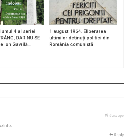
lumul 4 al seriei
1 august 1964. Eliberarea
 FRÂNG, DAR NU SE
ultimilor deținuți politici din
e Ion Gavrilă…
România comunistă
6 ani ago
oxInfo.
Reply