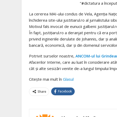
“
#
dictatura a încep
La cererea MAI-ului condus de Vela, Agenția Naț
închiderea site-ului justitiarul.ro al jurnalistului si
Motivul fals invocat de eunucii galbeni: justițiarul.
În fapt, justiţiarul.ro a deranjat pentru că era por
privind ingineriile derulate de Johannis, dar și anal
bancară, economică, dar și din domeniul serviciilor
Potrivit surselor noastre,
ANCOM-ul lui Grindea
Afacerilor Interne, care au luat în considerare a
cât și alte sesizări venite de-a lungul timpului împ
Citește mai mult în
Glasul
Share
Facebook