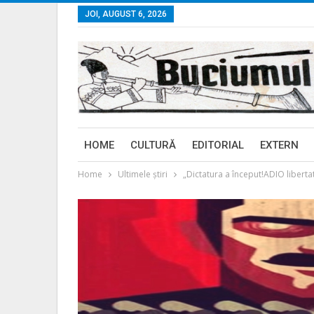
JOI, AUGUST 6, 2026
HOME
CULTURĂ
EDITORIAL
EXTERN
Home
Ultimele ştiri
„Dictatura a început!ADIO liberta