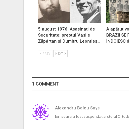
5 august 1976. Asasinați de
A apărut vo
Securitate: preotul Vasile
BRAZII SE
Zăpârțan și Dumitru Leontieș…
ÎNDOIESC d
PREV
NEXT
1 COMMENT
Alexandru Balcu
Says
Ieri seara a fost suspendat si ste-ul Ortod