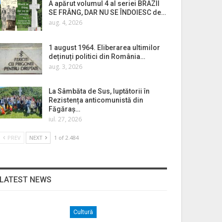
A apărut volumul 4 al seriei BRAZII
SE FRÂNG, DAR NU SE ÎNDOIESC de…
aug. 4, 2026
1 august 1964. Eliberarea ultimilor
deținuți politici din România…
aug. 3, 2026
La Sâmbăta de Sus, luptătorii în
Rezistența anticomunistă din
Făgăraș…
iul. 27, 2026
PREV
NEXT
1 of 2.484
LATEST NEWS
Cultură