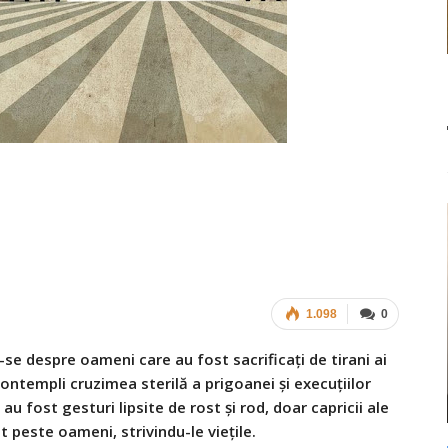
1.098
0
e despre oameni care au fost sacrificați de tirani ai
contempli cruzimea sterilă a prigoanei și execuțiilor
u fost gesturi lipsite de rost și rod, doar capricii ale
 peste oameni, strivindu-le viețile.