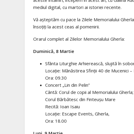
mediul digital, cu martori ai istoriei recente.
Vă așteptăm cu pace la Zilele Memorialului Gherl
însoțiți la acest ceas al pomenirii.
Orarul complet al Zilelor Memorialului Gherla:
Duminică, 8 Martie
Sfânta Liturghie Arhierească, slujită în sobo
Locație: Mănăstirea Sfinții 40 de Mucenici 
Ora: 09.30
Concert „Lin din Pelin”
Cântă: Corul de copii al Memorialului Gherla
Corul Bărbătesc din Finteușu Mare
Recită: Ioan Isaiu
Locație: Escape Events, Gherla,
Ora: 18.00
Luni, 9 Martie