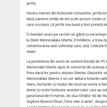
jertfa.
Pentru martirii din închisorile comuniste, jertfa lo
dacă oamenii cetății de ieri și de azi pot crede 
care socotesc că jertfa cea bună a fost primită 
Îi chemăm acum pe cei într-un gând cu noi la împr
la Zilele Memorialului Gherla. O întâlnire, a treia
comemorarea unei suferințe care, iată, rodește în 
neam.
La pomenirea din acest an suntem însoțiți de PS Be
Memorialul Gherla. Apoi, în concertul din aceeași zi
firea darul lor pentru obștea Gherlei. Glasurilor vii
Memorialului Gherla, li se vor alătura tonurile ca
Mare, horiturile cu noduri din zestrea veche a famil
doiniri și rostiri închinate amintirii celor care au 
parastasul din 9 martie, de ziua Sfinților 40 de Muc
slujitorii Bisericii filmul „Între chin si amin”, des
aceste întâlniri, începem în acest an, cu Galina Ră