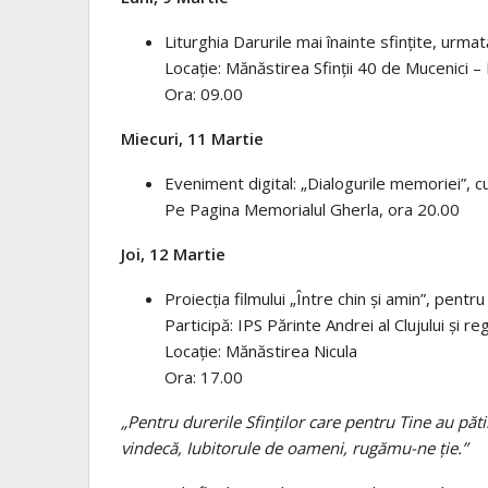
Liturghia Darurile mai înainte sfințite, urm
Locație: Mănăstirea Sfinții 40 de Mucenici 
Ora: 09.00
Miecuri, 11 Martie
Eveniment digital: „Dialogurile memoriei”, 
Pe Pagina Memorialul Gherla, ora 20.00
Joi, 12 Martie
Proiecția filmului „Între chin și amin”, pentr
Participă: IPS Părinte Andrei al Clujului și 
Locație: Mănăstirea Nicula
Ora: 17.00
„Pentru durerile Sfinților care pentru Tine au păti
vindecă, Iubitorule de oameni, rugămu-ne ție.”