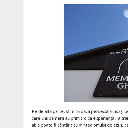
Pe de altă parte, știm că dacă persecuția însăși poat
care unii oamenii au primit-o ca experiență i-a tra
abia poate fi cântărit cu mintea omului de azi. E ca