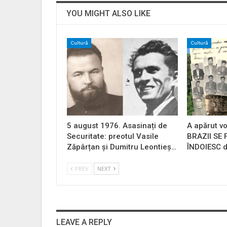
YOU MIGHT ALSO LIKE
Cultură
Cultură
5 august 1976. Asasinați de
A apărut vo
Securitate: preotul Vasile
BRAZII SE
Zăpârțan și Dumitru Leontieș…
ÎNDOIESC d
PREV
NEXT
LEAVE A REPLY