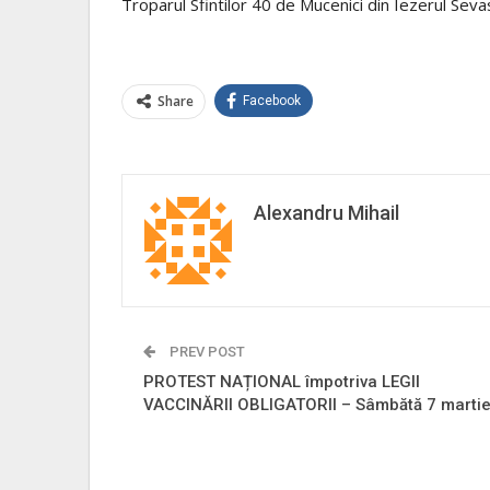
Troparul Sfintilor 40 de Mucenici din Iezerul Sevas
Share
Facebook
Alexandru Mihail
PREV POST
PROTEST NAȚIONAL împotriva LEGII
VACCINĂRII OBLIGATORII – Sâmbătă 7 marti