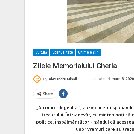
Cultură
Spiritualitate
Ultimele ştiri
Zilele Memorialului Gherla
Last updated
mart. 8, 2020
By
Alexandru Mihail
Share
„
Au murit degeaba!”, auzim uneori spunându-s
trecutului. Într-adevăr, cu mintea poți să 
politice. Înspăimântător – gândul că acestea a
unor vremuri care au trecut