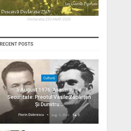
Declaratia 230 ANAF 2020
RECENT POSTS
Cultură
5 August 1976. Asasinați De
Securitate: Preotul Vasile Zăpârțan
Și Dumitru…
Florin Dobrescu
aug. 5, 2026
0