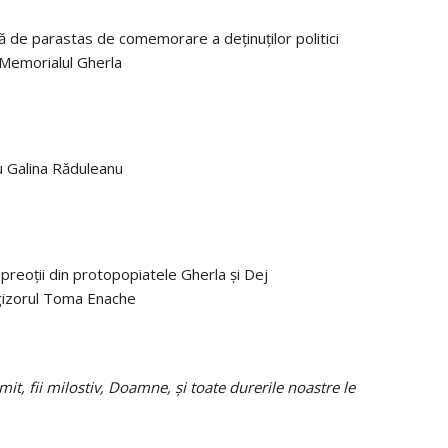
ată de parastas de comemorare a deținuților politici
– Memorialul Gherla
cu Galina Răduleanu
u preoții din protopopiatele Gherla și Dej
regizorul Toma Enache
mit, fii milostiv, Doamne, și toate durerile noastre le