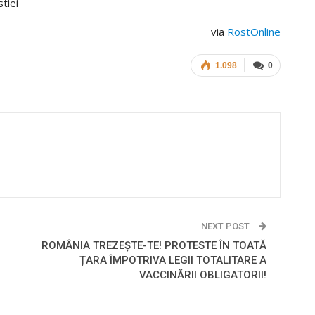
tiei
via
RostOnline
1.098
0
NEXT POST
ROMÂNIA TREZEȘTE-TE! PROTESTE ÎN TOATĂ
e
ȚARA ÎMPOTRIVA LEGII TOTALITARE A
VACCINĂRII OBLIGATORII!