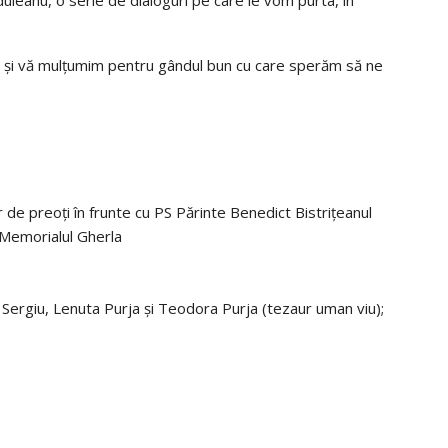
a și vă mulțumim pentru gândul bun cu care sperăm să ne
r de preoți în frunte cu PS Părinte Benedict Bistrițeanul
– Memorialul Gherla
; Sergiu, Lenuta Purja și Teodora Purja (tezaur uman viu);