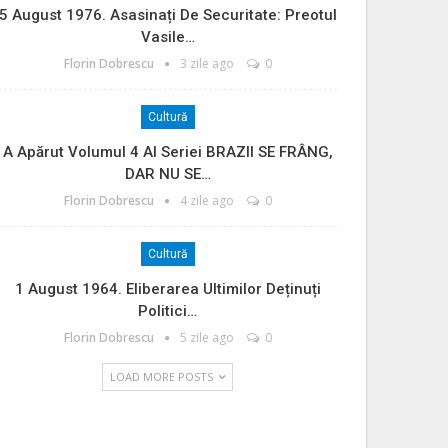
5 August 1976. Asasinați De Securitate: Preotul
Vasile…
Florin Dobrescu
3 zile ago
0
Cultură
A Apărut Volumul 4 Al Seriei BRAZII SE FRÂNG,
DAR NU SE…
Florin Dobrescu
4 zile ago
0
Cultură
1 August 1964. Eliberarea Ultimilor Deținuți
Politici…
Florin Dobrescu
5 zile ago
0
LOAD MORE POSTS