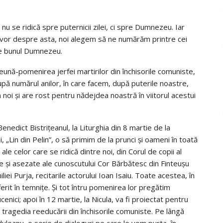
r nu se ridică spre puternicii zilei, ci spre Dumnezeu. Iar
ce vor despre asta, noi alegem să ne numărăm printre cei
de bunul Dumnezeu.
eună-pomenirea jerfei martirilor din închisorile comuniste,
 după numărul anilor, în care facem, după puterile noastre,
noi și are rost pentru nădejdea noastră în viitorul acestui
nedict Bistrițeanul, la Liturghia din 8 martie de la
, „Lin din Pelin”, o să primim de la prunci și oameni în toată
 ale celor care se ridică dintre noi, din Corul de copii al
lde și asezate ale cunoscutului Cor Bărbătesc din Finteușu
iei Purja, recitarile actorului Ioan Isaiu. Toate acestea, în
suferit în temnițe. Și tot întru pomenirea lor pregătim
enici; apoi în 12 martie, la Nicula, va fi proiectat pentru
pre tragedia reeducării din închisorile comuniste. Pe lângă
duleanu, o serie de dialoguri pe care le vom purta, în