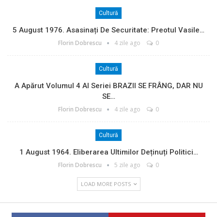
Cultură
5 August 1976. Asasinați De Securitate: Preotul Vasile…
Florin Dobrescu
4 zile ago
0
Cultură
A Apărut Volumul 4 Al Seriei BRAZII SE FRÂNG, DAR NU
SE…
Florin Dobrescu
4 zile ago
0
Cultură
1 August 1964. Eliberarea Ultimilor Deținuți Politici…
Florin Dobrescu
5 zile ago
0
LOAD MORE POSTS