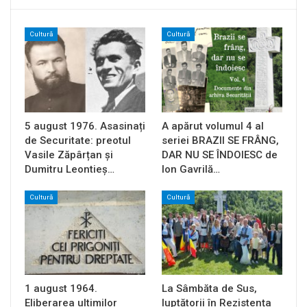
Cultură
Cultură
5 august 1976. Asasinați
A apărut volumul 4 al
de Securitate: preotul
seriei BRAZII SE FRÂNG,
Vasile Zăpârțan și
DAR NU SE ÎNDOIESC de
Dumitru Leontieș…
Ion Gavrilă…
Cultură
Cultură
1 august 1964.
La Sâmbăta de Sus,
Eliberarea ultimilor
luptătorii în Rezistența