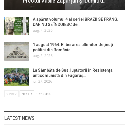
Preotul Vasile Zăpârțan Și Dumitru…
A apărut volumul 4 al seriei BRAZII SE FRÂNG,
DAR NU SE ÎNDOIESC de…
aug. 4, 2026
1 august 1964. Eliberarea ultimilor deținuți
politici din România…
aug. 3, 2026
La Sâmbăta de Sus, luptătorii în Rezistența
anticomunistă din Făgăraș…
iul. 27, 2026
PREV
NEXT
1 of 2.484
LATEST NEWS