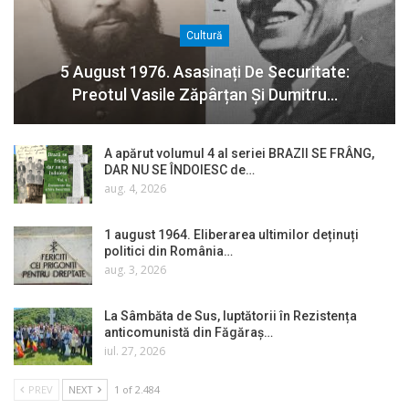
Cultură
5 August 1976. Asasinați De Securitate:
Preotul Vasile Zăpârțan Și Dumitru…
A apărut volumul 4 al seriei BRAZII SE FRÂNG,
DAR NU SE ÎNDOIESC de…
aug. 4, 2026
1 august 1964. Eliberarea ultimilor deținuți
politici din România…
aug. 3, 2026
La Sâmbăta de Sus, luptătorii în Rezistența
anticomunistă din Făgăraș…
iul. 27, 2026
PREV
NEXT
1 of 2.484