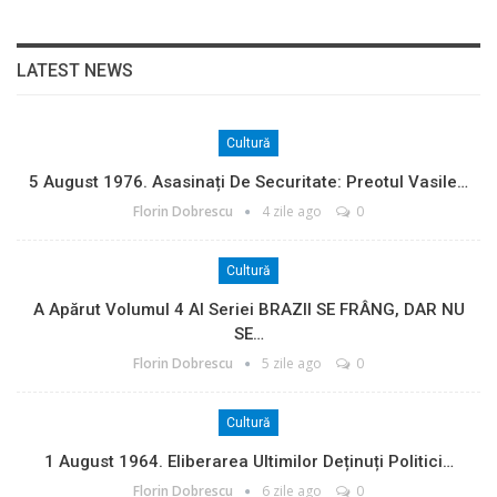
LATEST NEWS
Cultură
5 August 1976. Asasinați De Securitate: Preotul Vasile…
Florin Dobrescu
4 zile ago
0
Cultură
A Apărut Volumul 4 Al Seriei BRAZII SE FRÂNG, DAR NU
SE…
Florin Dobrescu
5 zile ago
0
Cultură
1 August 1964. Eliberarea Ultimilor Deținuți Politici…
Florin Dobrescu
6 zile ago
0