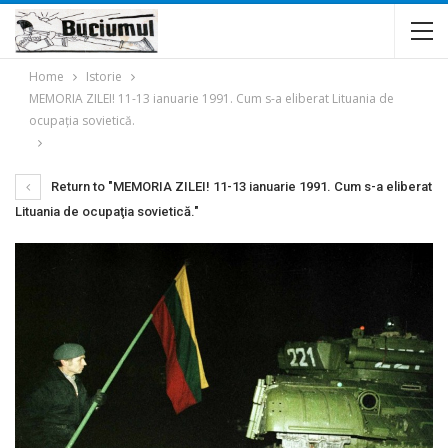
Home
Istorie
MEMORIA ZILEI! 11-13 ianuarie 1991. Cum s-a eliberat Lituania de
ocupaţia sovietică.
Return to "MEMORIA ZILEI! 11-13 ianuarie 1991. Cum s-a eliberat
Lituania de ocupaţia sovietică."