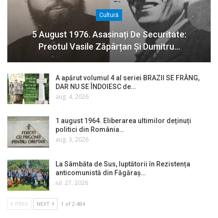
Cultură
5 August 1976. Asasinați De Securitate:
Preotul Vasile Zăpârțan Și Dumitru…
A apărut volumul 4 al seriei BRAZII SE FRÂNG,
DAR NU SE ÎNDOIESC de…
aug. 4, 2026
1 august 1964. Eliberarea ultimilor deținuți
politici din România…
aug. 3, 2026
La Sâmbăta de Sus, luptătorii în Rezistența
anticomunistă din Făgăraș…
iul. 27, 2026
PREV
NEXT
1 of 2.484