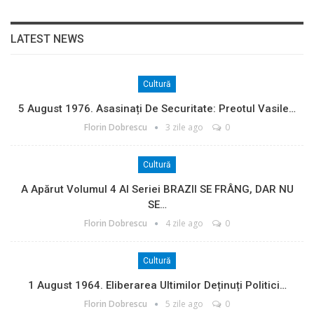
LATEST NEWS
Cultură
5 August 1976. Asasinați De Securitate: Preotul Vasile…
Florin Dobrescu
3 zile ago
0
Cultură
A Apărut Volumul 4 Al Seriei BRAZII SE FRÂNG, DAR NU
SE…
Florin Dobrescu
4 zile ago
0
Cultură
1 August 1964. Eliberarea Ultimilor Deținuți Politici…
Florin Dobrescu
5 zile ago
0