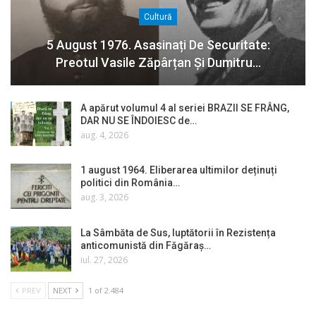
Cultură
5 August 1976. Asasinați De Securitate:
Preotul Vasile Zăpârțan Și Dumitru…
A apărut volumul 4 al seriei BRAZII SE FRÂNG,
DAR NU SE ÎNDOIESC de…
aug. 4, 2026
1 august 1964. Eliberarea ultimilor deținuți
politici din România…
aug. 3, 2026
La Sâmbăta de Sus, luptătorii în Rezistența
anticomunistă din Făgăraș…
iul. 27, 2026
PREV
NEXT
1 of 2.484