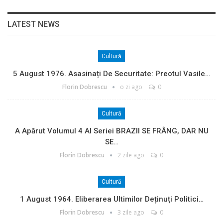
LATEST NEWS
Cultură
5 August 1976. Asasinați De Securitate: Preotul Vasile…
Florin Dobrescu
o zi ago
0
Cultură
A Apărut Volumul 4 Al Seriei BRAZII SE FRÂNG, DAR NU
SE…
Florin Dobrescu
2 zile ago
0
Cultură
1 August 1964. Eliberarea Ultimilor Deținuți Politici…
Florin Dobrescu
3 zile ago
0