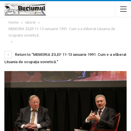
Home
Istorie
MEMORIA ZILEI! 11-13 ianuarie 1991. Cum s-a eliberat Lituania de
ocupaţia sovietică.
Return to "MEMORIA ZILEI! 11-13 ianuarie 1991. Cum s-a eliberat
Lituania de ocupaţia sovietică."