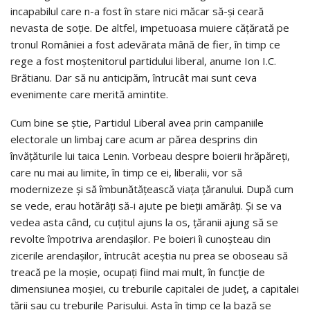
incapabilul care n-a fost în stare nici măcar să-și ceară
nevasta de soție. De altfel, impetuoasa muiere cățărată pe
tronul României a fost adevărata mână de fier, în timp ce
rege a fost moștenitorul partidului liberal, anume Ion I.C.
Brătianu. Dar să nu anticipăm, întrucât mai sunt ceva
evenimente care merită amintite.
Cum bine se știe, Partidul Liberal avea prin campaniile
electorale un limbaj care acum ar părea desprins din
învățăturile lui taica Lenin. Vorbeau despre boierii hrăpăreți,
care nu mai au limite, în timp ce ei, liberalii, vor să
modernizeze și să îmbunătățească viața țăranului. După cum
se vede, erau hotărâți să-i ajute pe bieții amărâți. Și se va
vedea asta când, cu cuțitul ajuns la os, țăranii ajung să se
revolte împotriva arendașilor. Pe boieri îi cunoșteau din
zicerile arendașilor, întrucât aceștia nu prea se oboseau să
treacă pe la moșie, ocupați fiind mai mult, în funcție de
dimensiunea moșiei, cu treburile capitalei de județ, a capitalei
țării sau cu treburile Parisului. Asta în timp ce la bază se