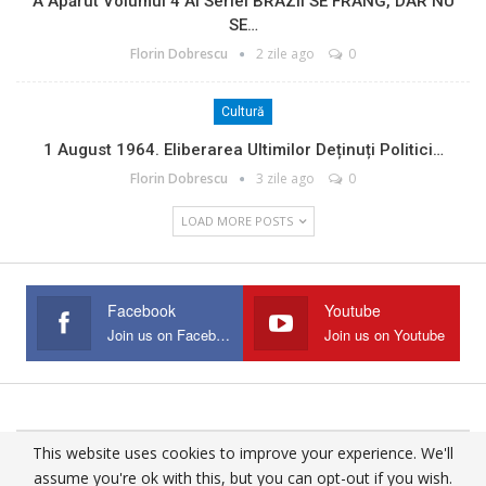
A Apărut Volumul 4 Al Seriei BRAZII SE FRÂNG, DAR NU
SE…
Florin Dobrescu
2 zile ago
0
Cultură
1 August 1964. Eliberarea Ultimilor Deținuți Politici…
Florin Dobrescu
3 zile ago
0
LOAD MORE POSTS
Facebook
Youtube
Join us on Facebook
Join us on Youtube
This website uses cookies to improve your experience. We'll
© 2025 - All Rights Reserved.
assume you're ok with this, but you can opt-out if you wish.