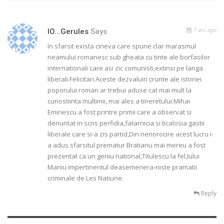
7 ani ago
IO...gerules
Says
In sfarsit exista cineva care spune clar marasmul
neamului romanesc sub gheata cu tinte ale borfasilor
internationali care asi zic comunisti,extinsi pe langa
liberali.Felicitari.Aceste dezvaluiri crunte ale istoriei
poporului roman ar trebui aduse cat mai mult la
cunostiinta multimii, mai ales a tineretului.Mihai
Eminescu a fost printre primii care a observat si
denuntat in scris perfidia,fatarnicia si ticalosia gastii
liberale care si-a zis partid,Din nenorocire acest lucru i-
a adus sfarsitul prematur Bratianu mai mereu a fost
prezentat ca un geniu national,Titulescu la fel,Iului
Maniu impertinentul deasemenera-niste pramatii
criminale de Les Natiune.
Reply