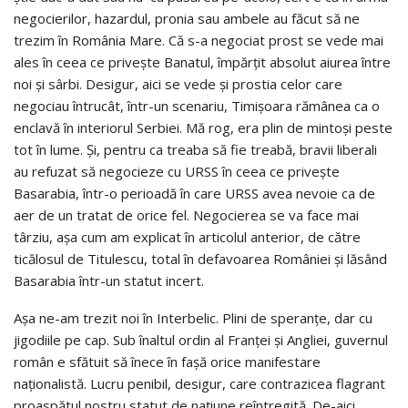
negocierilor, hazardul, pronia sau ambele au făcut să ne
trezim în România Mare. Că s-a negociat prost se vede mai
ales în ceea ce privește Banatul, împărțit absolut aiurea între
noi și sârbi. Desigur, aici se vede și prostia celor care
negociau întrucât, într-un scenariu, Timișoara rămânea ca o
enclavă în interiorul Serbiei. Mă rog, era plin de mintoși peste
tot în lume. Și, pentru ca treaba să fie treabă, bravii liberali
au refuzat să negocieze cu URSS în ceea ce privește
Basarabia, într-o perioadă în care URSS avea nevoie ca de
aer de un tratat de orice fel. Negocierea se va face mai
târziu, așa cum am explicat în articolul anterior, de către
ticălosul de Titulescu, total în defavoarea României și lăsând
Basarabia într-un statut incert.
Așa ne-am trezit noi în Interbelic. Plini de speranțe, dar cu
jigodiile pe cap. Sub înaltul ordin al Franței și Angliei, guvernul
român e sfătuit să înece în fașă orice manifestare
naționalistă. Lucru penibil, desigur, care contrazicea flagrant
proaspătul nostru statut de națiune reîntregită. De-aici