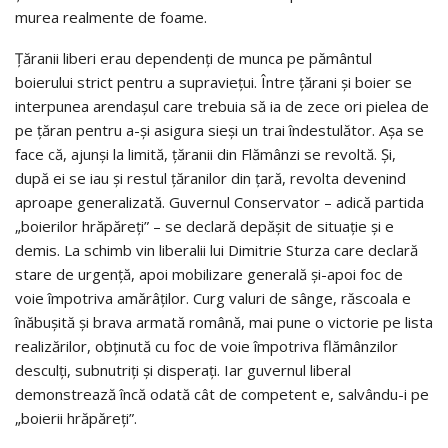
murea realmente de foame.
Țăranii liberi erau dependenți de munca pe pământul
boierului strict pentru a supraviețui. Între țărani și boier se
interpunea arendașul care trebuia să ia de zece ori pielea de
pe țăran pentru a-și asigura sieși un trai îndestulător. Așa se
face că, ajunși la limită, țăranii din Flămânzi se revoltă. Și,
după ei se iau și restul țăranilor din țară, revolta devenind
aproape generalizată. Guvernul Conservator – adică partida
„boierilor hrăpăreți” – se declară depășit de situație și e
demis. La schimb vin liberalii lui Dimitrie Sturza care declară
stare de urgență, apoi mobilizare generală și-apoi foc de
voie împotriva amărâților. Curg valuri de sânge, răscoala e
înăbușită și brava armată română, mai pune o victorie pe lista
realizărilor, obținută cu foc de voie împotriva flămânzilor
desculți, subnutriți și disperați. Iar guvernul liberal
demonstrează încă odată cât de competent e, salvându-i pe
„boierii hrăpăreți”.