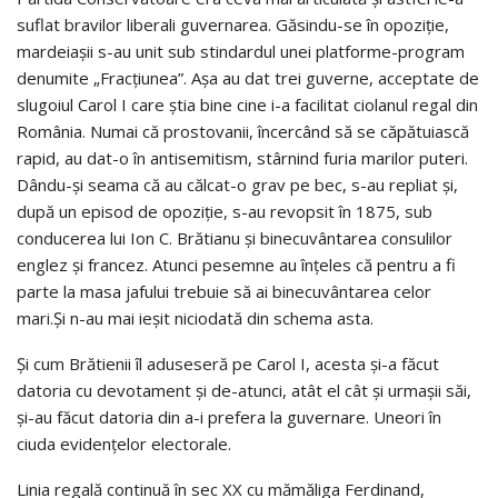
suflat bravilor liberali guvernarea. Găsindu-se în opoziție,
mardeiașii s-au unit sub stindardul unei platforme-program
denumite „Fracțiunea”. Așa au dat trei guverne, acceptate de
slugoiul Carol I care știa bine cine i-a facilitat ciolanul regal din
România. Numai că prostovanii, încercând să se căpătuiască
rapid, au dat-o în antisemitism, stârnind furia marilor puteri.
Dându-și seama că au călcat-o grav pe bec, s-au repliat și,
după un episod de opoziție, s-au revopsit în 1875, sub
conducerea lui Ion C. Brătianu și binecuvântarea consulilor
englez și francez. Atunci pesemne au înțeles că pentru a fi
parte la masa jafului trebuie să ai binecuvântarea celor
mari.Și n-au mai ieșit niciodată din schema asta.
Și cum Brătienii îl aduseseră pe Carol I, acesta și-a făcut
datoria cu devotament și de-atunci, atât el cât și urmașii săi,
și-au făcut datoria din a-i prefera la guvernare. Uneori în
ciuda evidențelor electorale.
Linia regală continuă în sec XX cu mămăliga Ferdinand,