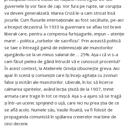
guvernele își vor face de cap. Vor fura pe rupte, iar corupția
va deveni generalizată. Marea Criză le-a cam stricat însă
jocurile. Cum fluxurile internaționale au fost secătuite, pe-aici
a început dezastrul. În 1933 la guvernare se aflau tot bravii
liberali care, pentru a compensa furtișagurile, impun – atenție
mare! – politica „curbelor de sacrificiu”. Prin această politică
se taie o întreagă gamă de indemnizații ale muncitorilor
ajungându-se la un minus salarial de … 25%. Așa-i că vi s-a
cam făcut pielea de găină întrucât vă e cunoscut procentul?
În acest context, la Atelierele Grivița izbucnește greva. Aici
apar în scenă și comuniștii care își încep agitația cu zvonuri
false și incitări ale muncitorilor. Liberalii, în loc să încerce
calmarea spiritelor, având lecția știută de la 1907, trimit
armata care trage în tot ce mișcă. Așa s-a ajuns să se tragă
și într-un ucenic sprijinind o ușă, care nici nu prea știa de ce
se află acolo. Numele său, Vasile Roaită, va fi folosit de
propaganda comunistă în spălarea creierelor mai bine de
cinci decenii.