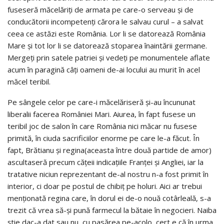
fuseseră măcelăriți de armata pe care-o serveau și de
conducătorii incompetenți cărora le salvau curul – a salvat
ceea ce astăzi este România. Lor li se datorează România
Mare și tot lor li se datorează stoparea înaintării germane.
Mergeți prin satele patriei și vedeți pe monumentele aflate
acum în paragină câți oameni de-ai locului au murit în acel
măcel teribil.
Pe sângele celor pe care-i măcelăriseră și-au încununat
liberalii facerea României Mari. Aiurea, în fapt fusese un
teribil joc de salon în care România nici măcar nu fusese
primită, în ciuda sacrificiilor enorme pe care le-a făcut. În
fapt, Brătianu și regina(aceasta între două partide de amor)
ascultaseră precum cățeii indicațiile Franței și Angliei, iar la
tratative niciun reprezentant de-al nostru n-a fost primit în
interior, ci doar pe postul de chibiț pe holuri. Aici ar trebui
menționată regina care, în dorul ei de-o nouă cotârleală, s-a
trezit că vrea să-și pună farmecul la bătaie în negocieri. Naiba
știe dac-a dat sau nu cu pasărea pe-acolo, cert e că în urma