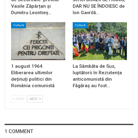
Vasile Zăpârțan și
DAR NU SE ÎNDOIESC de
Dumitru Leontieș…
Ion Gavrilă…
Cultură
Cultură
1 august 1964.
La Sâmbăta de Sus,
Eliberarea ultimilor
luptătorii în Rezistența
deținuți politici din
anticomunistă din
România comunistă
Făgăraș au fost…
PREV
NEXT
1 COMMENT