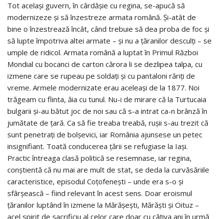
Tot același guvern, în cârdășie cu regina, se-apucă să
modernizeze și să înzestreze armata română. Și-atât de
bine o înzestrează încât, când trebuie să dea proba de foc și
să lupte împotriva altei armate – și nu a țăranilor desculți – se
umple de ridicol. Armata română a luptat în Primul Război
Mondial cu bocanci de carton cărora li se dezlipea talpa, cu
izmene care se rupeau pe soldați și cu pantaloni răriți de
vreme. Armele modernizate erau aceleași de la 1877. Noi
trăgeam cu flinta, ăia cu tunul. Nu-i de mirare că la Turtucaia
bulgarii și-au bătut joc de noi sau că s-a intrat ca-n brânză în
jumătate de țară. Ca să fie treaba treabă, rușii s-au trezit că
sunt penetrați de bolșevici, iar România ajunsese un petec
insignifiant. Toată conducerea țării se refugiase la Iași.
Practic întreaga clasă politică se resemnase, iar regina,
conștientă că nu mai are mult de stat, se deda la curvăsăriile
caracteristice, episodul Coțofenești – unde era s-o și
sfârșească – fiind relevant în acest sens. Doar eroismul
țăranilor luptând în izmene la Mărășești, Mărăști și Oituz –
acel spirit de sacrificiu al celor care doar cu câțiva ani în urmă