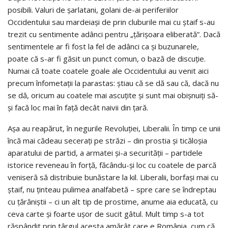
posibili. Valuri de șarlatani, golani de-ai periferiilor
Occidentului sau mardeiași de prin cluburile mai cu ștaif s-au
trezit cu sentimente adânci pentru „țărișoara eliberată”. Dacă
sentimentele ar fi fost la fel de adânci ca și buzunarele,
poate că s-ar fi găsit un punct comun, o bază de discuție.
Numai că toate coatele goale ale Occidentului au venit aici
precum înfometații la parastas: știau că se dă sau că, dacă nu
se dă, oricum au coatele mai ascuțite și sunt mai obișnuiți să-
și facă loc mai în față decât naivii din țară.
Așa au reapărut, în negurile Revoluției, Liberalii. În timp ce unii
încă mai cădeau secerați pe străzi – din prostia și ticăloșia
aparatului de partid, a armatei și-a securității – partidele
istorice reveneau în forță, făcându-și loc cu coatele de parcă
veniseră să distribuie bunăstare la kil. Liberalii, borfași mai cu
ștaif, nu ținteau pulimea analfabetă – spre care se îndreptau
cu țărăniștii – ci un alt tip de prostime, anume aia educată, cu
ceva carte și foarte ușor de sucit gâtul. Mult timp s-a tot
răspândit prin târgul acesta amărât care e România, cum că