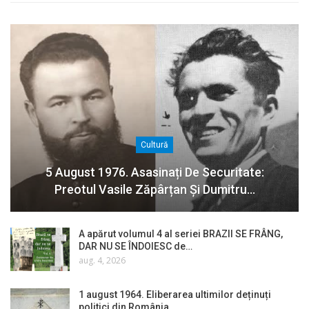
Cultură
5 August 1976. Asasinați De Securitate:
Preotul Vasile Zăpârțan Și Dumitru…
A apărut volumul 4 al seriei BRAZII SE FRÂNG,
DAR NU SE ÎNDOIESC de…
aug. 4, 2026
1 august 1964. Eliberarea ultimilor deținuți
politici din România…