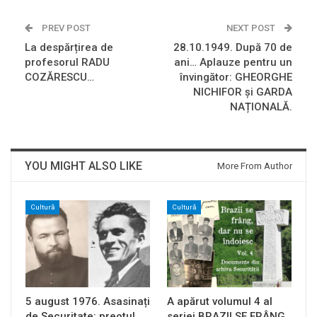
PREV POST
NEXT POST
La despărțirea de
28.10.1949. După 70 de
profesorul RADU
ani… Aplauze pentru un
COZĂRESCU…
învingător: GHEORGHE
NICHIFOR și GARDA
NAȚIONALĂ.
YOU MIGHT ALSO LIKE
More From Author
Cultură
Cultură
5 august 1976. Asasinați
A apărut volumul 4 al
de Securitate: preotul
seriei BRAZII SE FRÂNG,