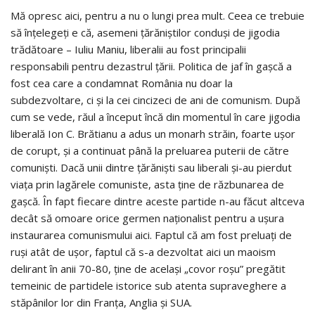
Mă opresc aici, pentru a nu o lungi prea mult. Ceea ce trebuie
să înțelegeți e că, asemeni țărăniștilor conduși de jigodia
trădătoare – Iuliu Maniu, liberalii au fost principalii
responsabili pentru dezastrul țării. Politica de jaf în gașcă a
fost cea care a condamnat România nu doar la
subdezvoltare, ci și la cei cincizeci de ani de comunism. După
cum se vede, răul a început încă din momentul în care jigodia
liberală Ion C. Brătianu a adus un monarh străin, foarte ușor
de corupt, și a continuat până la preluarea puterii de către
comuniști. Dacă unii dintre țărăniști sau liberali și-au pierdut
viața prin lagărele comuniste, asta ține de răzbunarea de
gașcă. În fapt fiecare dintre aceste partide n-au făcut altceva
decât să omoare orice germen naționalist pentru a ușura
instaurarea comunismului aici. Faptul că am fost preluați de
ruși atât de ușor, faptul că s-a dezvoltat aici un maoism
delirant în anii 70-80, ține de același „covor roșu” pregătit
temeinic de partidele istorice sub atenta supraveghere a
stăpânilor lor din Franța, Anglia și SUA.