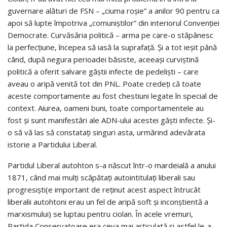
guvernare alături de FSN – „ciuma roșie” a anilor 90 pentru ca
apoi să lupte împotriva „comuniștilor” din interiorul Convenției
Democrate. Curvăsăria politică – arma pe care-o stăpânesc
la perfecțiune, începea să iasă la suprafață. Și a tot ieșit până
când, după negura perioadei băsiste, aceeași curviștină
politică a oferit salvare găștii infecte de pedeliști – care
aveau o aripă venită tot din PNL. Poate credeți că toate
aceste comportamente au fost chestiuni legate în special de
context. Aiurea, oameni buni, toate comportamentele au
fost și sunt manifestări ale ADN-ului acestei găști infecte. Și-
o să vă las să constatați singuri asta, urmărind adevărata
istorie a Partidului Liberal.
Partidul Liberal autohton s-a născut într-o mardeială a anului
1871, când mai mulți scăpătați autointitulați liberali sau
progresiști(e important de reținut acest aspect întrucât
liberalii autohtoni erau un fel de aripă soft și inconștientă a
marxismului) se luptau pentru ciolan. În acele vremuri,
Partida Conservatoare era ceva mai articulată și astfel le-a