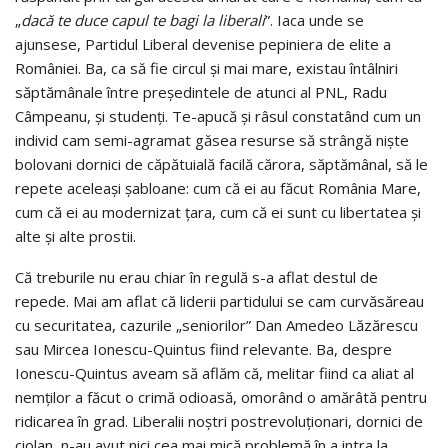
„
dacă te duce capul te bagi la liberali
”. Iaca unde se
ajunsese, Partidul Liberal devenise pepiniera de elite a
României. Ba, ca să fie circul și mai mare, existau întâlniri
săptămânale între președintele de atunci al PNL, Radu
Câmpeanu, și studenți. Te-apucă și râsul constatând cum un
individ cam semi-agramat găsea resurse să strângă niște
bolovani dornici de căpătuială facilă cărora, săptămânal, să le
repete aceleași șabloane: cum că ei au făcut România Mare,
cum că ei au modernizat țara, cum că ei sunt cu libertatea și
alte și alte prostii.
Că treburile nu erau chiar în regulă s-a aflat destul de
repede. Mai am aflat că liderii partidului se cam curvăsăreau
cu securitatea, cazurile „seniorilor” Dan Amedeo Lăzărescu
sau Mircea Ionescu-Quintus fiind relevante. Ba, despre
Ionescu-Quintus aveam să aflăm că, melitar fiind ca aliat al
nemților a făcut o crimă odioasă, omorând o amărâtă pentru
ridicarea în grad. Liberalii noștri postrevoluționari, dornici de
ciolan, n-au avut nici cea mai mică problemă în a intra la