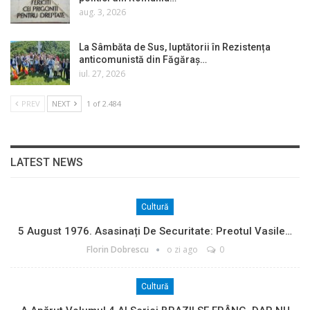
aug. 3, 2026
La Sâmbăta de Sus, luptătorii în Rezistența
anticomunistă din Făgăraș…
iul. 27, 2026
PREV
NEXT
1 of 2.484
LATEST NEWS
Cultură
5 August 1976. Asasinați De Securitate: Preotul Vasile…
Florin Dobrescu
o zi ago
0
Cultură