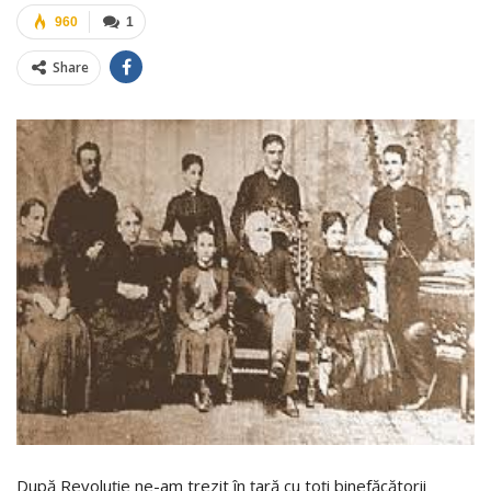
960
1
Share
După Revoluție ne-am trezit în țară cu toți binefăcătorii