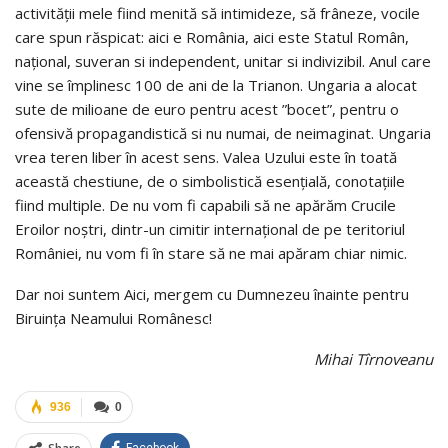
activității mele fiind menită să intimideze, să frâneze, vocile
care spun răspicat: aici e România, aici este Statul Român,
național, suveran si independent, unitar si indivizibil. Anul care
vine se împlinesc 100 de ani de la Trianon. Ungaria a alocat
sute de milioane de euro pentru acest ”bocet”, pentru o
ofensivă propagandistică si nu numai, de neimaginat. Ungaria
vrea teren liber în acest sens. Valea Uzului este în toată
această chestiune, de o simbolistică esențială, conotațiile
fiind multiple. De nu vom fi capabili să ne apărăm Crucile
Eroilor noștri, dintr-un cimitir internațional de pe teritoriul
României, nu vom fi în stare să ne mai apăram chiar nimic.
Dar noi suntem Aici, mergem cu Dumnezeu înainte pentru
Biruința Neamului Românesc!
Mihai Tîrnoveanu
936
0