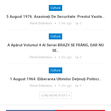
Cultură
5 August 1976. Asasinați De Securitate: Preotul Vasile…
Florin Dobrescu
3 zile ago
0
Cultură
A Apărut Volumul 4 Al Seriei BRAZII SE FRÂNG, DAR NU
SE…
Florin Dobrescu
4 zile ago
0
Cultură
1 August 1964. Eliberarea Ultimilor Deținuți Politici…
Florin Dobrescu
5 zile ago
0
LOAD MORE POSTS