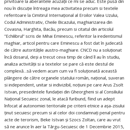
privitoare la aberantele acuzații ce mi se aduc. Este pusă din
nou în discuție întreaga mea activitatea precum si textele
referitoare la Cimitirul Internațional al Eroilor Valea Uzului,
Codul Administrativ, Cheile Bicazului, maghiarizarea din
Covasna, Harghita, Bacău, precum si citatul din articolul
”Echilibrul” scris de Mihai Eminescu, referitor la iredentismul
maghiar, articol pentru care Eminescu a fost dat în judecată
de către autoritățile austro-maghiare. CNCD nu a soluționat
încă dosarul, deși a trecut ceva timp de când îl au în studiu,
analiza activității si a textelor se pare că este destul de
complexă…să vedem acum cum va fi soluționată această
plângere de către organele statului român, național, suveran
si independent, unitar si indivizibil, noțiuni pe care Arus Zsolt
Istvan, presedintele fundației din Gheorgheni si al Consiliului
Național Secuiesc zonal, le atacă furibund, fiind un adept
înfocat al autonomiei teritoriale pe criterii etnice a așa-zisului
ținut secuiesc precum si al celor doi condamnați penal pentru
acte de terorism, Beke Istvan și Szocs Zoltan, care au vrut
să ne arunce în aer la Târgu-Secuiesc de 1 Decembrie 2015,