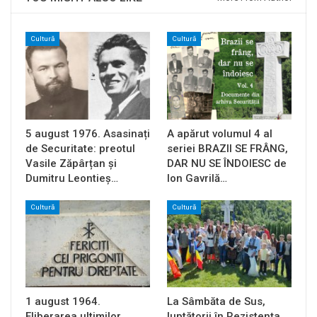
Cultură
Cultură
5 august 1976. Asasinați
A apărut volumul 4 al
de Securitate: preotul
seriei BRAZII SE FRÂNG,
Vasile Zăpârțan și
DAR NU SE ÎNDOIESC de
Dumitru Leontieș…
Ion Gavrilă…
Cultură
Cultură
1 august 1964.
La Sâmbăta de Sus,
Eliberarea ultimilor
luptătorii în Rezistența