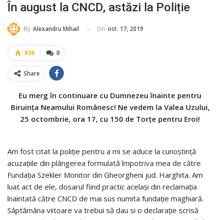
În august la CNCD, astăzi la Poliție
On
oct. 17, 2019
By
Alexandru Mihail
936
0
Share
Eu merg în continuare cu Dumnezeu înainte pentru
Biruința Neamului Românesc! Ne vedem la Valea Uzului,
25 octombrie, ora 17, cu 150 de Torțe pentru Eroi!
Am fost citat la poliție pentru a mi se aduce la cunoștință
acuzațiile din plângerea formulată împotriva mea de către
Fundația Szekler Monitor din Gheorgheni jud. Harghita. Am
luat act de ele, dosarul fiind practic același din reclamația
înaintată către CNCD de mai sus numita fundație maghiară.
Săptămâna viitoare va trebui să dau si o declarație scrisă