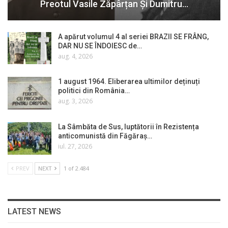
Preotul Vasile Zăpârțan Și Dumitru…
A apărut volumul 4 al seriei BRAZII SE FRÂNG,
DAR NU SE ÎNDOIESC de…
aug. 4, 2026
1 august 1964. Eliberarea ultimilor deținuți
politici din România…
aug. 3, 2026
La Sâmbăta de Sus, luptătorii în Rezistența
anticomunistă din Făgăraș…
iul. 27, 2026
PREV
NEXT
1 of 2.484
LATEST NEWS