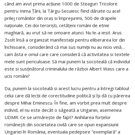
când am avut prima acțiune 1000 de Steaguri Tricolore
pentru Inima Țării, la Târgu-Secuiesc fiind dăruite cu acel
prilej românilor din oraș si împrejurimi, 500 de drapele
naționale. Cei doi teroriști, cetățeni români de etnie
maghiară, au vrut să ne omoare atunci. Nu le-a iesit. Arus
Zsolt însă a organizat manifestații pentru eliberarea lor din
închisoare, considerând că mai sus numiții nu au nicio vină…
cam ăsta e omul care care consideră că activitatea si textele
mele sunt periculoase. Să mai punem la socoteală că individul
este si susținătorul criminalului de război Albert Wass care a
ucis români?
Da, punem la socoteală si acest lucru pentru a întregi tabloul
celui care dă lecții de corectitudine politică și își dă cu părerea
despre Mihai Eminescu. În fine, am vorbit prea mult despre
individ, el nu este decât o săgeată a Ungariei, asemenea
UDMR. Ce se urmărește de fapt? Anihilarea forțelor
românești din societatea civilă care se opun expansiunii
Ungariei în România, eventuala pedepsire ”exemplară” a