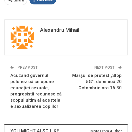
Share
Facebook
Alexandru Mihail
PREV POST
NEXT POST
Acuzând guvernul
Marșul de protest „Stop
polonez că se opune
5G”: duminică 20
educației sexuale,
Octombrie ora 16.30
progresiștii recunosc că
scopul ultim al acesteia
e sexualizarea copiilor
YOU MIGHT ALSO LIKE
More From Author