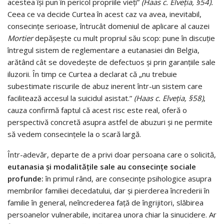
acestea își pun în pericol propriile vieți”
(Haas c. Elveția, §54).
Ceea ce va decide Curtea în acest caz va avea, inevitabil,
consecințe serioase, întrucât domeniul de aplicare al cauzei
Mortier
depășește cu mult propriul său scop: pune în discuție
întregul sistem de reglementare a eutanasiei din Belgia,
arătând cât se dovedește de defectuos și prin garanțiile sale
iluzorii. În timp ce Curtea a declarat că „nu trebuie
subestimate riscurile de abuz inerent într-un sistem care
facilitează accesul la suicidul asistat.”
(Haas c. Elveția, §58)
,
cauza confirmă faptul că acest risc este real, oferă o
perspectivă concretă asupra astfel de abuzuri și ne permite
să vedem consecințele la o scară largă.
Într-adevăr, departe de a privi doar persoana care o solicită,
eutanasia și modalitățile sale au consecințe sociale
profunde:
în primul rând, are consecințe psihologice asupra
membrilor familiei decedatului, dar și pierderea încrederii în
familie în general, neîncrederea față de îngrijitori, slăbirea
persoanelor vulnerabile, incitarea unora chiar la sinucidere. Ar