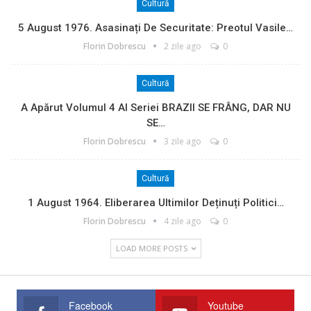
Cultură
5 August 1976. Asasinați De Securitate: Preotul Vasile…
Florin Dobrescu
2 zile ago
0
Cultură
A Apărut Volumul 4 Al Seriei BRAZII SE FRÂNG, DAR NU
SE…
Florin Dobrescu
3 zile ago
0
Cultură
1 August 1964. Eliberarea Ultimilor Deținuți Politici…
Florin Dobrescu
4 zile ago
0
LOAD MORE POSTS
Facebook
Youtube