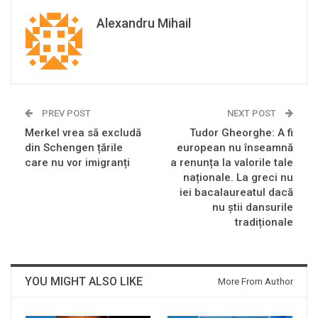
Alexandru Mihail
PREV POST
NEXT POST
Merkel vrea să excludă
Tudor Gheorghe: A fi
din Schengen țările
european nu înseamnă
care nu vor imigranți
a renunța la valorile tale
naționale. La greci nu
iei bacalaureatul dacă
nu știi dansurile
tradiționale
YOU MIGHT ALSO LIKE
More From Author