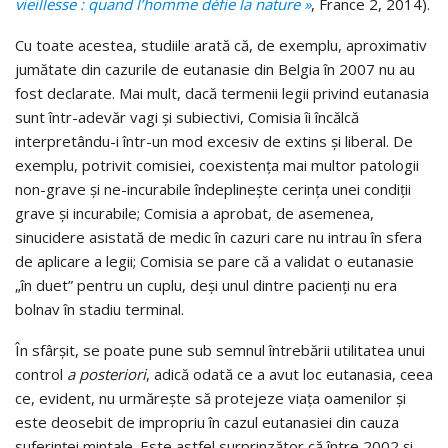
vieillesse : quand l’homme défie la nature »
, France 2, 2014).
Cu toate acestea, studiile arată că, de exemplu, aproximativ
jumătate din cazurile de eutanasie din Belgia în 2007 nu au
fost declarate. Mai mult, dacă termenii legii privind eutanasia
sunt într-adevăr vagi și subiectivi, Comisia îi încălcă
interpretându-i într-un mod excesiv de extins și liberal. De
exemplu, potrivit comisiei, coexistența mai multor patologii
non-grave și ne-incurabile îndeplinește cerința unei condiții
grave și incurabile; Comisia a aprobat, de asemenea,
sinucidere asistată de medic în cazuri care nu intrau în sfera
de aplicare a legii; Comisia se pare că a validat o eutanasie
„în duet” pentru un cuplu, deși unul dintre pacienți nu era
bolnav în stadiu terminal.
În sfârșit, se poate pune sub semnul întrebării utilitatea unui
control
a posteriori
, adică odată ce a avut loc eutanasia, ceea
ce, evident, nu urmărește să protejeze viața oamenilor și
este deosebit de impropriu în cazul eutanasiei din cauza
suferinței mintale. Este astfel surprinzător că între 2002 și