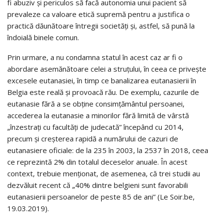
fi abuziv și periculos să facă autonomia unui pacient să
prevaleze ca valoare etică supremă pentru a justifica o
practică dăunătoare întregii societăți și, astfel, să pună la
îndoială binele comun.
Prin urmare, a nu condamna statul în acest caz ar fi o
abordare asemănătoare celei a struțului, în ceea ce privește
excesele eutanasiei, în timp ce banalizarea eutanasierii în
Belgia este reală și provoacă rău. De exemplu, cazurile de
eutanasie fără a se obține consimțământul persoanei,
accederea la eutanasie a minorilor fără limită de vârstă
„înzestrați cu facultăți de judecată” începând cu 2014,
precum și creșterea rapidă a numărului de cazuri de
eutanasiere oficiale: de la 235 în 2003, la 2537 în 2018, ceea
ce reprezintă 2% din totalul deceselor anuale. În acest
context, trebuie menționat, de asemenea, că trei studii au
dezvăluit recent că „40% dintre belgieni sunt favorabili
eutanasierii persoanelor de peste 85 de ani” (Le Soir.be,
19.03.2019).