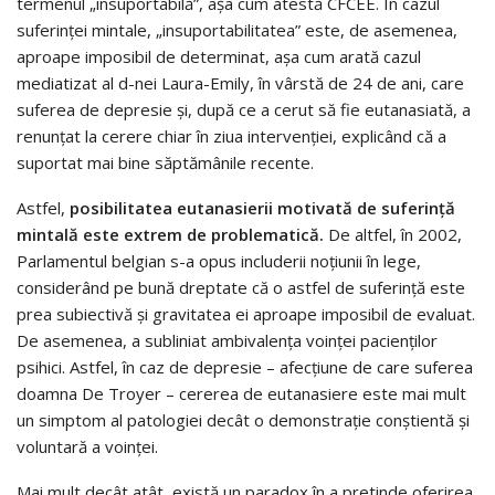
termenul „insuportabilă”, așa cum atestă CFCEE. În cazul
suferinței mintale, „insuportabilitatea” este, de asemenea,
aproape imposibil de determinat, așa cum arată cazul
mediatizat al d-nei Laura-Emily, în vârstă de 24 de ani, care
suferea de depresie și, după ce a cerut să fie eutanasiată, a
renunțat la cerere chiar în ziua intervenției, explicând că a
suportat mai bine săptămânile recente.
Astfel,
posibilitatea eutanasierii motivată de suferință
mintală este extrem de problematică.
De altfel, în 2002,
Parlamentul belgian s-a opus includerii noțiunii în lege,
considerând pe bună dreptate că o astfel de suferință este
prea subiectivă și gravitatea ei aproape imposibil de evaluat.
De asemenea, a subliniat ambivalența voinței pacienților
psihici. Astfel, în caz de depresie – afecțiune de care suferea
doamna De Troyer – cererea de eutanasiere este mai mult
un simptom al patologiei decât o demonstrație conștientă și
voluntară a voinței.
Mai mult decât atât, există un paradox în a pretinde oferirea