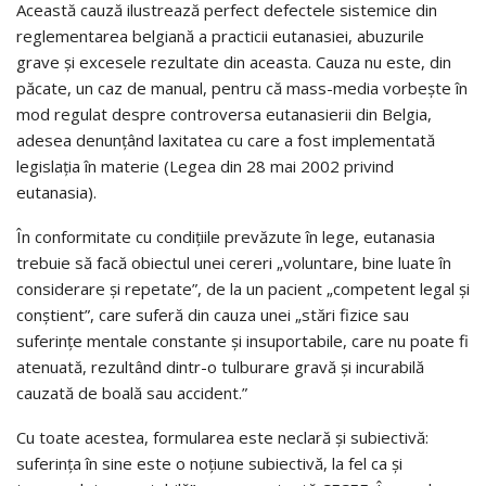
Această cauză ilustrează perfect defectele sistemice din
reglementarea belgiană a practicii eutanasiei, abuzurile
grave și excesele rezultate din aceasta. Cauza nu este, din
păcate, un caz de manual, pentru că mass-media vorbește în
mod regulat despre controversa eutanasierii din Belgia,
adesea denunțând laxitatea cu care a fost implementată
legislația în materie (Legea din 28 mai 2002 privind
eutanasia).
În conformitate cu condițiile prevăzute în lege, eutanasia
trebuie să facă obiectul unei cereri „voluntare, bine luate în
considerare și repetate”, de la un pacient „competent legal și
conștient”, care suferă din cauza unei „stări fizice sau
suferințe mentale constante și insuportabile, care nu poate fi
atenuată, rezultând dintr-o tulburare gravă și incurabilă
cauzată de boală sau accident.”
Cu toate acestea, formularea este neclară și subiectivă:
suferința în sine este o noțiune subiectivă, la fel ca și