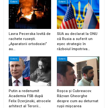
Extern
Extern
Lavra Pecerska lovită de
SUA au declarat la ONU
rachete rusești.
că Rusia a suferit un
„Aparatorii ortodoxiei”
eșec strategic în
au…
războiul împotriva…
Extern
Extern
Putin a redenumit
Roșca și Cubreacov.
Academia FSB după
Răzvan Gheorghe
Felix Dzerjinski, atrocele
despre cum au deturnat
arhitect al Terorii…
rușii mișcarea