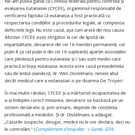
Ne-am putea gândi că Comisia federală pentru controlul și
evaluarea Eutanasiei (CFCEE), organismul responsabil de
verificarea faptului că eutanasia a fost practicată cu
respectarea condițiilor și procedurilor legale, ar compensa
defectele legii. Nu este cazul, așa cum arată din nou cauza
Mortier
. CFCEE este strigător la cer de lipsită de
imparțialitate, deoarece din cei 16 membri permanenți, cel
puțin 8 (și cel puțin 6 din cei 16 supleanți) aparțin asociațiilor
care pledează pentru eutanasie și / sau sunt medici care
practică ei înșiși eutanasia. Acesta este cazul președintelui
său de limbă olandeză, dr. Wim Distelmans, nimeni altul
decât medicul care a eutanasiat-o pe doamna De Troyer!
În mai multe rânduri, CFCEE și-a mărturisit incapacitatea de
a-și îndeplini corect misiunea, deoarece se bazează pe un
sistem declarativ și, prin urmare, depinde de conștiința
profesională a medicilor. Și dr. Distelmans a adăugat:
„Cazurile suspecte, desigur, medicii nu le vor declara, deci nu
le controlăm.” (
Complément d’enquête : « Santé, GPA,