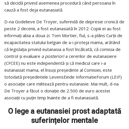
să decidă privind asemenea procedură când persoana în
cauză a fost deja eutanasiată.
D-na Godelieve De Troyer, suferindă de depresie cronică de
peste 2 decenii, a fost eutanasiată în 2012. Copiii ei au fost
informați abia a doua zi. Tom Mortier, fiul, s-a plâns Curții de
incapacitatea statului belgian de a-i proteja mama, arătând
că legislația privind eutanasia a fost încălcată, că comisia de
control și evaluare
a posteriori
a cererilor de eutanasiere
(CFCEE) nu este independentă și că medicul care i-a
eutanasiat mama, el însuși președinte al Comisiei, este
totodată președintele LevensEinde InformatieForum (LEIF)
o asociație care militează pentru eutanasie. Mai mult, d-na
De Troyer a făcut o donație de 2.500 de euro acestei
asociații cu puțin timp înainte de a fi eutanasiată.
O lege a eutanasiei prost adaptată
suferințelor mentale