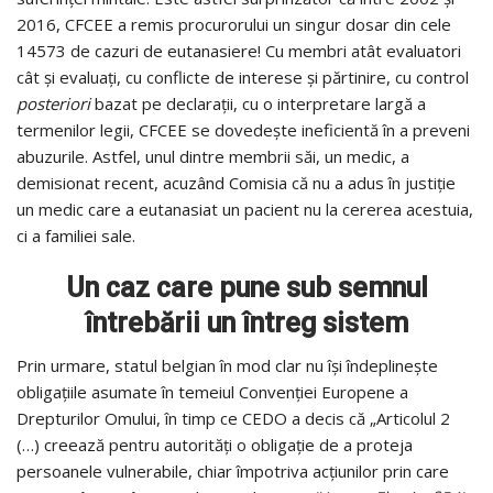
2016, CFCEE a remis procurorului un singur dosar din cele
14573 de cazuri de eutanasiere! Cu membri atât evaluatori
cât și evaluați, cu conflicte de interese și părtinire, cu control
posteriori
bazat pe declarații, cu o interpretare largă a
termenilor legii, CFCEE se dovedește ineficientă în a preveni
abuzurile. Astfel, unul dintre membrii săi, un medic, a
demisionat recent, acuzând Comisia că nu a adus în justiție
un medic care a eutanasiat un pacient nu la cererea acestuia,
ci a familiei sale.
Un caz care pune sub semnul
întrebării un întreg sistem
Prin urmare, statul belgian în mod clar nu își îndeplinește
obligațiile asumate în temeiul Convenției Europene a
Drepturilor Omului, în timp ce CEDO a decis că „Articolul 2
(…) creează pentru autorități o obligație de a proteja
persoanele vulnerabile, chiar împotriva acțiunilor prin care