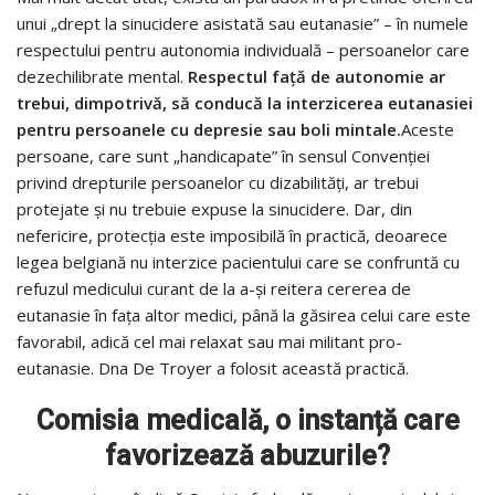
unui „drept la sinucidere asistată sau eutanasie” – în numele
respectului pentru autonomia individuală – persoanelor care
dezechilibrate mental.
Respectul față de autonomie ar
trebui, dimpotrivă, să conducă la interzicerea eutanasiei
pentru persoanele cu depresie sau boli mintale.
Aceste
persoane, care sunt „handicapate” în sensul Convenției
privind drepturile persoanelor cu dizabilități, ar trebui
protejate și nu trebuie expuse la sinucidere. Dar, din
nefericire, protecția este imposibilă în practică, deoarece
legea belgiană nu interzice pacientului care se confruntă cu
refuzul medicului curant de la a-și reitera cererea de
eutanasie în fața altor medici, până la găsirea celui care este
favorabil, adică cel mai relaxat sau mai militant pro-
eutanasie. Dna De Troyer a folosit această practică.
Comisia medicală, o instanță care
favorizează abuzurile?