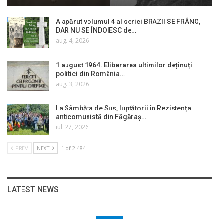
A apărut volumul 4 al seriei BRAZII SE FRÂNG,
DAR NU SE ÎNDOIESC de…
aug. 4, 2026
1 august 1964. Eliberarea ultimilor deținuți
politici din România…
aug. 3, 2026
La Sâmbăta de Sus, luptătorii în Rezistența
anticomunistă din Făgăraș…
iul. 27, 2026
PREV
NEXT
1 of 2.484
LATEST NEWS