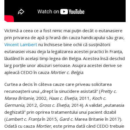
Victimă a ceea ce a fost nimic mai puțin decât o eutanasiere
prin privarea de apă și hrană din cauza handicapului său grav,
Vincent Lambert
nu închisese bine ochii că susținătorii
eutanasiei visau deja la legalizarea acestei practici în Franța,
lăudând în același timp legea din Belgia. Acestea însă deschid
larg porțile unor abuzuri serioase. Asupra acestei derive se
apleacă CEDO în cauza
Mortier c. Belgia
.
Curtea a decis în câteva cauze care priveau solicitarea
recunoașterii unui „drept la sinucidere asistată” (
Pretty c.
Marea Britanie,
2002,
Haas c. Elveția,
2011,
Koch c.
Germania,
2012,
Gross c. Elveția,
2014). A validat „eutanasia
deghizată” prin oprirea tratamentului unui pacient dizabil
(
Lambert c. Franța
în 2015,
Gard c.
Marea Britanie în 2017).
Odată cu cauza
Mortier
, este prima dată când CEDO trebuie