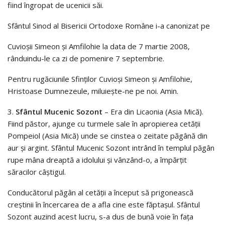
fiind îngropat de ucenicii săi.
Sfântul Sinod al Bisericii Ortodoxe Române i-a canonizat pe
Cuvioşii Simeon şi Amfilohie la data de 7 martie 2008,
rânduindu-le ca zi de pomenire 7 septembrie.
Pentru rugăciunile Sfinţilor Cuvioşi Simeon şi Amfilohie,
Hristoase Dumnezeule, miluieşte-ne pe noi. Amin.
3.
Sfântul Mucenic Sozont
– Era din Licaonia (Asia Mică).
Fiind păstor, ajunge cu turmele sale în apropierea cetății
Pompeiol (Asia Mică) unde se cinstea o zeitate păgână din
aur și argint. Sfântul Mucenic Sozont intrând în templul păgân
rupe mâna dreaptă a idolului și vânzând-o, a împărțit
săracilor câștigul.
Conducătorul păgân al cetății a început să prigonească
creștinii în încercarea de a afla cine este făptașul. Sfântul
Sozont auzind acest lucru, s-a dus de bună voie în fața