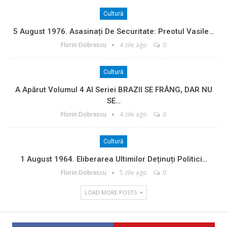
Cultură
5 August 1976. Asasinați De Securitate: Preotul Vasile…
Florin Dobrescu
4 zile ago
0
Cultură
A Apărut Volumul 4 Al Seriei BRAZII SE FRÂNG, DAR NU
SE…
Florin Dobrescu
4 zile ago
0
Cultură
1 August 1964. Eliberarea Ultimilor Deținuți Politici…
Florin Dobrescu
5 zile ago
0
LOAD MORE POSTS