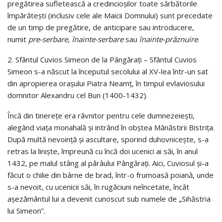
pregătirea sufletească a credincioșilor toate sărbătorile
împărătești (inclusiv cele ale Maicii Domnului) sunt precedate
de un timp de pregătire, de anticipare sau introducere,
numit
pre-serbare
,
înainte-serbare
sau
înainte-prăznuire
.
2. Sfântul Cuvios Simeon de la Pângărați – Sfântul Cuvios
Simeon s-a născut la începutul secolului al XV-lea într-un sat
din apropierea oraşului Piatra Neamţ, în timpul evlaviosului
domnitor Alexandru cel Bun (1400-1432).
Încă din tinereţe era râvnitor pentru cele dumnezeieşti,
alegând viaţa monahală şi intrând în obştea Mănăstirii Bistriţa.
După multă nevoinţă şi ascultare, sporind duhovniceşte, s-a
retras la linişte, împreună cu încă doi ucenici ai săi, în anul
1432, pe malul stâng al pârâului Pângăraţi. Aici, Cuviosul şi-a
făcut o chilie din bârne de brad, într-o frumoasă poiană, unde
s-a nevoit, cu ucenicii săi, în rugăciuni neîncetate, încât
aşezământul lui a devenit cunoscut sub numele de „Sihăstria
lui Simeon”.