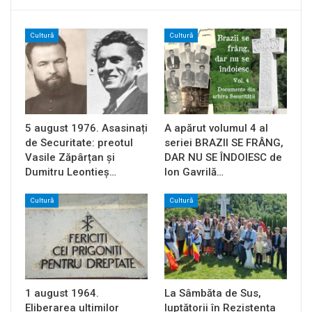
Cultură
Cultură
5 august 1976. Asasinați
A apărut volumul 4 al
de Securitate: preotul
seriei BRAZII SE FRÂNG,
Vasile Zăpârțan și
DAR NU SE ÎNDOIESC de
Dumitru Leontieș…
Ion Gavrilă…
Cultură
Cultură
1 august 1964.
La Sâmbăta de Sus,
Eliberarea ultimilor
luptătorii în Rezistența