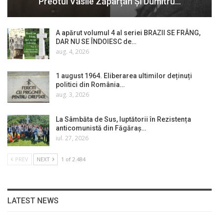
Preotul Vasile Zăpârțan Și Dumitru…
A apărut volumul 4 al seriei BRAZII SE FRÂNG,
DAR NU SE ÎNDOIESC de…
aug. 4, 2026
1 august 1964. Eliberarea ultimilor deținuți
politici din România…
aug. 3, 2026
La Sâmbăta de Sus, luptătorii în Rezistența
anticomunistă din Făgăraș…
iul. 27, 2026
PREV
NEXT
1 of 2.484
LATEST NEWS