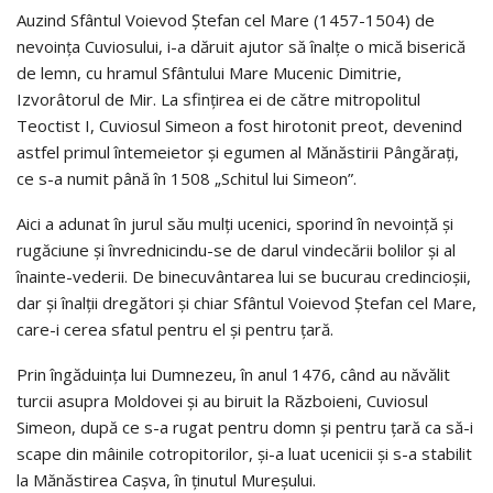
Auzind Sfântul Voievod Ştefan cel Mare (1457-1504) de
nevoinţa Cuviosului, i-a dăruit ajutor să înalţe o mică biserică
de lemn, cu hramul Sfântului Mare Mucenic Dimitrie,
Izvorâtorul de Mir. La sfinţirea ei de către mitropolitul
Teoctist I, Cuviosul Simeon a fost hirotonit preot, devenind
astfel primul întemeietor şi egumen al Mănăstirii Pângăraţi,
ce s-a numit până în 1508 „Schitul lui Simeon”.
Aici a adunat în jurul său mulţi ucenici, sporind în nevoinţă şi
rugăciune şi învrednicindu-se de darul vindecării bolilor şi al
înainte-vederii. De binecuvântarea lui se bucurau credincioşii,
dar şi înalţii dregători şi chiar Sfântul Voievod Ştefan cel Mare,
care-i cerea sfatul pentru el şi pentru ţară.
Prin îngăduinţa lui Dumnezeu, în anul 1476, când au năvălit
turcii asupra Moldovei şi au biruit la Războieni, Cuviosul
Simeon, după ce s-a rugat pentru domn şi pentru ţară ca să-i
scape din mâinile cotropitorilor, şi-a luat ucenicii şi s-a stabilit
la Mănăstirea Caşva, în ţinutul Mureşului.