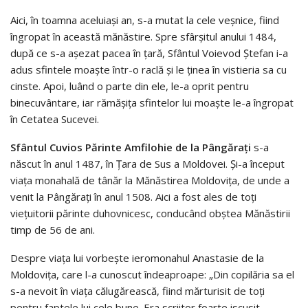
Aici, în toamna aceluiaşi an, s-a mutat la cele veşnice, fiind
îngropat în această mănăstire. Spre sfârşitul anului 1484,
după ce s-a aşezat pacea în ţară, Sfântul Voievod Ştefan i-a
adus sfintele moaşte într-o raclă şi le ţinea în vistieria sa cu
cinste. Apoi, luând o parte din ele, le-a oprit pentru
binecuvântare, iar rămăşiţa sfintelor lui moaşte le-a îngropat
în Cetatea Sucevei.
Sfântul Cuvios Părinte Amfilohie de la Pângăraţi
s-a
născut în anul 1487, în Ţara de Sus a Moldovei. Şi-a început
viaţa monahală de tânăr la Mănăstirea Moldoviţa, de unde a
venit la Pângăraţi în anul 1508. Aici a fost ales de toţi
vieţuitorii părinte duhovnicesc, conducând obştea Mănăstirii
timp de 56 de ani.
Despre viaţa lui vorbeşte ieromonahul Anastasie de la
Moldoviţa, care l-a cunoscut îndeaproape: „Din copilăria sa el
s-a nevoit în viaţa călugărească, fiind mărturisit de toţi
pentru faptele lui cele bune. Era scriitor foarte iscusit,