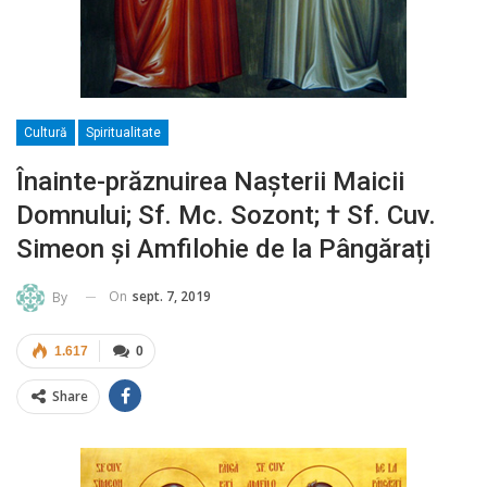
Cultură
Spiritualitate
Înainte-prăznuirea Nașterii Maicii
Domnului; Sf. Mc. Sozont; † Sf. Cuv.
Simeon și Amfilohie de la Pângărați
On
sept. 7, 2019
By
1.617
0
Share