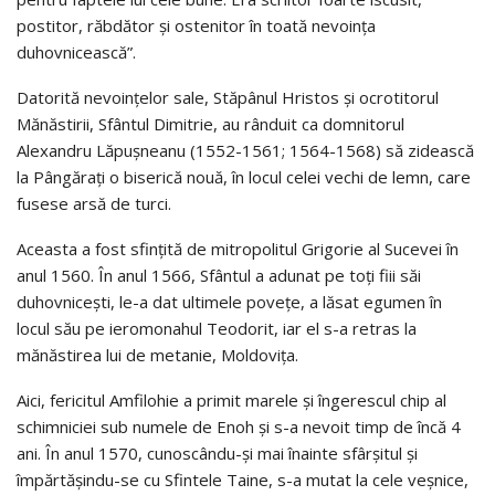
postitor, răbdător şi ostenitor în toată nevoinţa
duhovnicească”.
Datorită nevoinţelor sale, Stăpânul Hristos şi ocrotitorul
Mănăstirii, Sfântul Dimitrie, au rânduit ca domnitorul
Alexandru Lăpuşneanu (1552-1561; 1564-1568) să zidească
la Pângăraţi o biserică nouă, în locul celei vechi de lemn, care
fusese arsă de turci.
Aceasta a fost sfinţită de mitropolitul Grigorie al Sucevei în
anul 1560. În anul 1566, Sfântul a adunat pe toţi fiii săi
duhovniceşti, le-a dat ultimele poveţe, a lăsat egumen în
locul său pe ieromonahul Teodorit, iar el s-a retras la
mănăstirea lui de metanie, Moldoviţa.
Aici, fericitul Amfilohie a primit marele şi îngerescul chip al
schimniciei sub numele de Enoh şi s-a nevoit timp de încă 4
ani. În anul 1570, cunoscându-şi mai înainte sfârşitul şi
împărtăşindu-se cu Sfintele Taine, s-a mutat la cele veşnice,