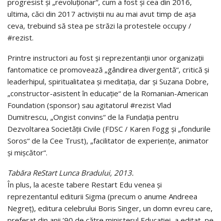
progresist şi „revoluţionar“, cum a fost şi cea din 2016,
ultima, căci din 2017 activiştii nu au mai avut timp de aşa
ceva, trebu­ind să stea pe străzi la protestele occupy /
#rezist.
Printre instructori au fost şi reprezentanţii unor organizaţii
fantoma­tice ce promovează „gândirea divergentă“, critică şi
leaderhipul, spi­ri­tu­a­li­tatea şi meditaţia, dar şi Suzana Dobre,
„constructor-asistent în educaţie“ de la Romanian-American
Foundation (sponsor) sau agitatorul #rezist Vlad
Dumitrescu, „Ongist convins“ de la Fundaţia pentru
Dezvoltarea Societăţii Civile (FDSC / Karen Fogg şi „fondurile
Soros“ de la Cee Trust), „facilitator de experienţe, animator
şi mişcător“.
Tabăra ReStart Lunca Bradului, 2013.
În plus, la aceste tabere Restart Edu venea şi
reprezentantul editurii Sigma (precum o anume Andreea
Negreţ), editura celebrului Boris Singer, un domn evreu care,
pre­ferat din anii ’90 de către ministerul Edu­caţiei, a editat, pe