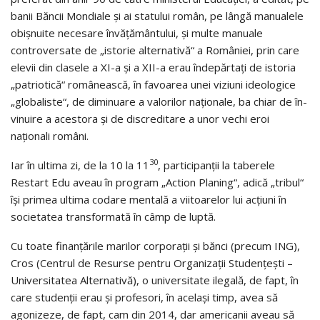
banii Băncii Mondiale şi ai statului român, pe lângă manualele
obiş­nuite ne­cesare învăţă­mân­tu­lui, şi multe manuale
controversate de „is­torie alter­na­tivă“ a României, prin care
elevii din clasele a XI-a şi a XII-a erau înde­păr­taţi de istoria
„patriotică“ românească, în favoarea unei vizi­uni ideo­lo­gice
„globaliste“, de diminuare a valorilor naţionale, ba chiar de în­
vi­nu­­i­re a aces­tora şi de discreditare a unor vechi eroi
naţionali români.
30
Iar în ultima zi, de la 10 la 11
, par­ti­cipanţii la taberele
Restart Edu aveau în program „Action Planing“, adică „tribul“
îşi primea ultima codare mentală a viitoarelor lui acţiuni în
societatea transformată în câmp de luptă.
Cu toate finanţările marilor corporaţii şi bănci (precum ING),
Cros (Centrul de Resurse pentru Organizaţii Studenţeşti –
Universitatea Alter­na­­­tivă), o universitate ile­ga­lă, de fapt, în
care studenţii erau şi profesori, în ace­­laşi timp, avea să
agonizeze, de fapt, cam din 2014, dar americanii aveau să