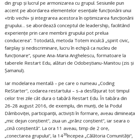
din grup şi lucrul pe armoni­za­rea cu grupul. Sesiunile pun
accent pe abordarea elementelor esenţiale funcţionării unui
«trib vechi» şi integrarea acestora în optimizarea funcţi­o­nării
grupului… se abordează conceptul de leadership, facilitând
experi­en­ţe prin care membrii grupului pot prelua
conducerea“. Totodată, metoda Totem inculcă „spirit civic,
fairplay şi nediscriminare, lucru în echipă ca nu­cleu de
funcţionare“, spune Ana-Maria Anghelescu, formatoare la
tabe­re­le Restart Edu, alături de Odobeştianu-Manitou (zis şi
Şamanul).
Iar modelarea mentală – pe care o numeau „Coding
ReStarter“, co­darea restartului – s-a desfăşurat tot timpul
celor trei zile cât dura o tabără Restart Edu. În tabăra din
26-28 august 2016, de exemplu, din munţi, de la Podul
Dâmboviţei, participanţii, activişti în formare, aveau dimineaţa
„mic dejun conştient“, ziua un „prânz conştient“, iar seara o
„cină conştientă“. La ora 11 aveau, timp de 2 ore,
30
„conectarea grupului“, la 14
începea „Călă­toria Comunităţii“,