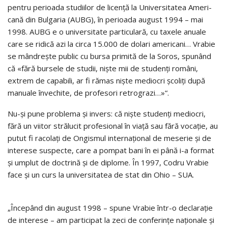
pentru perioada studiilor de licenţă la Universita­tea Ame­ri­
cană din Bulgaria (AUBG), în perioada august 1994 – mai
1998. AUBG e o universitate particulară, cu taxele anuale
care se ridică azi la circa 15.000 de dolari americani… Vrabie
se mândreşte public cu bursa primită de la Soros, spunând
că «fără bursele de studii, nişte mii de studenţi români,
extrem de capabili, ar fi rămas nişte mediocri şcoliţi după
manuale în­ve­chite, de profesori retrograzi…»“.
Nu-şi pune problema şi invers: că nişte studenţi mediocri,
fără un viitor strălucit profesional în viaţă sau fără vocaţie, au
putut fi racolaţi de Ongismul internaţional de meserie şi de
interese suspecte, care a pom­pat bani în ei până i-a format
şi umplut de doctrină şi de diplome. În 1997, Codru Vrabie
face şi un curs la universitatea de stat din Ohio – SUA.
„Începând din august 1998 – spune Vrabie într-o declaraţie
de in­te­­rese – am participat la zeci de conferinţe naţionale şi