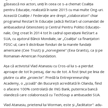
găsească noi actori, uniţi în ceea ce s-a chemat Coaliţia
pentru Edu­ca­ţie, realizată în iunie 2015 cu mai multe Ong-uri.
Această Coaliţie / Fe­de­ra­­ţie are drept „colaboratori“ chiar
programul Restart în Educaţie (adi­­că ReStart-ul comandat de
ambasadorul Gitenstein) şi Centrul Pentru Politici Edu­ca­ţi­o­
nale, Ong creat în 2014 tot în cadrul operaţiunii ReStart a
SUA, cu aju­to­rul Băncii Mondiale, iar „Coaliţia“ ca finanţatori
FDSC-ul, care îi distribuie fonduri de la marele fundaţii
americane (Cee Trust) şi „norvegiene“ (Eea Grants), ca şi pe
Romanian-American Foundation.
Aşa că activistul Vlad Atanasiu cu Cros-ul lui s-a pierdut
aproape de tot în peisaj, dar nu de tot. A fost ţinut pe linia de
plutire cu alte „pro­iecte“. Predă la Entrepreneurship
Academy, o „şcoală“ din Bucureşti acre­di­tată în Olanda, fiind
o afacere 100% controlată de ING Bank, puternica bancă
olandeză care colaborează cu TechSoup a ambasadei SUA.
Vlad Atanasiu, prietenul lui Worman, este şi „facilitator“: adu­