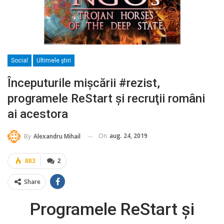
Social
Ultimele ştiri
Începuturile mișcării #rezist,
programele ReStart şi recruţii români
ai acestora
On
aug. 24, 2019
By
Alexandru Mihail
883
2
Share
Programele ReStart şi