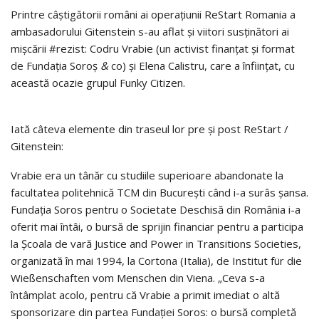
Printre câştigătorii români ai operaţiunii ReStart Romania a
am­ba­sa­dorului Gitenstein s-au aflat şi viitori susţinători ai
mişcării #rezist: Codru Vrabie (un activist finanţat şi format
de Fundaţia Soroş
&
co) şi Elena Calistru, care a înfiinţat, cu
această ocazie grupul Funky Citizen.
Iată câteva elemente din traseul lor pre şi post ReStart /
Gitenstein:
Vrabie era un tânăr cu studiile superioare abandonate la
facultatea politehnică TCM din Bucureşti când i-a surâs şansa.
Fundaţia Soros pen­tru o Societate Deschisă din România i-a
oferit mai întâi, o bursă de sprijin fi­nanciar pentru a participa
la Şcoala de vară Justice and Power in Transi­ti­ons Societies,
organizată în mai 1994, la Cortona (Italia), de Institut für die
Wießenschaften vom Menschen din Viena. „Ceva s-a
întâmplat acolo, pen­tru că Vrabie a primit imediat o altă
sponsorizare din partea Fundaţiei Soros: o bursă completă