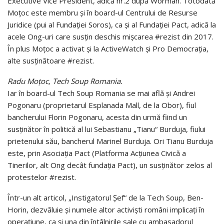
Executive Vice President, adică nr.2 după Worman. Totodată
Moţoc este membru şi în board-ul Centrului de Resurse
Juridice (pui al Fundaţiei Soros), ca şi al Fundaţiei Pact, adică la
acele Ong-uri care susţin deschis mişcarea #rezist din 2017.
În plus Moţoc a activat şi la ActiveWatch şi Pro Democraţia,
alte susţinătoare #rezist.
Radu Moțoc, Tech Soup Romania.
Iar în board-ul Tech Soup Romania se mai află şi Andrei
Pogonaru (proprietarul Esplanada Mall, de la Obor), fiul
bancherului Florin Pogonaru, acesta din urmă fiind un
susţinător în politică al lui Sebastianu „Tianu“ Burduja, fiului
prietenului său, bancherul Marinel Burduja. Ori Tianu Burduja
este, prin Asociaţia Pact (Platforma Acţiunea Civică a
Tinerilor, alt Ong decât fundaţia Pact), un susţinător zelos al
protestelor #rezist.
Într-un alt articol, „Instigatorul Şef“ de la Tech Soup, Ben-
Horin, dez­văluie şi numele altor activişti români implicaţi în
operaţiune, ca şi una din întâlnirile sale cu ambasadorul