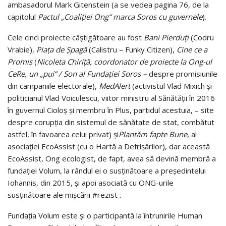
ambasadorul Mark Gitenstein (a se ve­dea pagina 76, de la
capitolul
Pactul „Coaliţiei Ong“ marca Soros cu guvernele
).
Cele cinci proiecte câştigătoare au fost
Bani Pierduţi
(Codru
Vrabie),
Piaţa
de
Şpagă
(Calistru – Funky Citizen),
Cine ce a
Promis
(
Nicoleta
Chiriţă,
coordonator de proiecte la Ong-ul
CeRe, un „pui“
/
Son al Fundaţiei
Soros –
despre pro­mi­siunile
din campaniile electorale),
MedAlert
(activistul Vlad Mixich şi
politicianul Vlad Voiculescu, viitor ministru al Sănătăţii în 2016
în guvernul Cioloş şi membru în Plus, partidul acestuia, – site
despre corupţia din sistemul de sănătate de stat, combătut
astfel, în favoarea celui privat) şi
Plantăm fapte
Bune
, al
asociaţiei EcoAssist (cu o Hartă a Defrişărilor), dar această
EcoAssist, Ong ecologist, de fapt, avea să devină membră a
fun­daţiei Volum, la rândul ei o susţinătoare a preşedintelui
Iohannis, din 2015, şi apoi asociată cu ONG-urile
susţinătoare ale mişcării #rezist .
Fundaţia Volum este şi o participantă la întrunirile Human