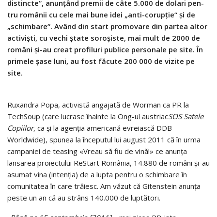
distincte“, anunţând premii de câte 5.000 de dolari pen­
tru românii cu cele mai bune idei „anti-corupţie“ şi de
„schimbare“. Având din start promovare din partea altor
activişti, cu vechi ştate soroşiste, mai mult de 2000 de
români şi-au creat profiluri publice perso­nale pe site. În
primele şase luni, au fost făcute 200 000 de vizite pe
site.
Ruxandra Popa, activistă angajată de Worman ca PR la
TechSoup (care lucrase înainte la Ong-ul austriac
SOS Satele
Copiilor
, ca şi la agen­ţia ame­ricană evreiască DDB
Worldwide), spunea la începutul lui august 2011 că în urma
campaniei de teasing «Vreau să fiu de vină!» ce anunţa
lansarea proiectului ReStart România, 14.880 de români şi-au
asumat vina (intenţia) de a lupta pentru o schimbare în
comunitatea în care trăiesc. Am văzut că Gitenstein anunţa
peste un an că au strâns 140.000 de luptători.