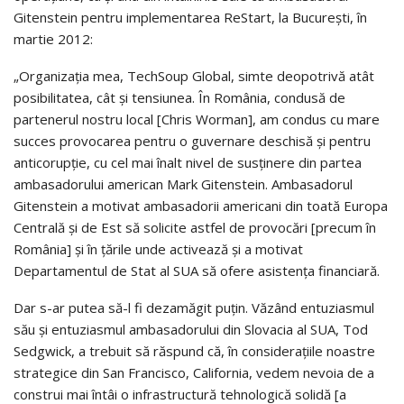
Gitenstein pentru implementarea ReStart, la Bucureşti, în
martie 2012:
„Organizaţia mea, TechSoup Global, simte deopotrivă atât
posi­bi­li­tatea, cât şi tensiunea. În România, condusă de
partenerul nostru local [Chris Worman], am condus cu mare
succes provocarea pentru o guver­nare deschisă şi pentru
anticorupţie, cu cel mai înalt nivel de susţinere din partea
ambasadorului american Mark Gitenstein. Ambasadorul
Gitenstein a motivat ambasadorii americani din toată Europa
Centrală şi de Est să so­licite astfel de provocări [precum în
România] şi în ţările unde activează şi a motivat
Departamentul de Stat al SUA să ofere asistenţa financiară.
Dar s-ar putea să-l fi dezamăgit puţin. Văzând entuziasmul
său şi entuziasmul ambasadorului din Slovacia al SUA, Tod
Sedgwick, a trebuit să răspund că, în consideraţiile noastre
strategice din San Francisco, Cali­fornia, vedem nevoia de a
construi mai întâi o infrastructură tehnologică solidă [a