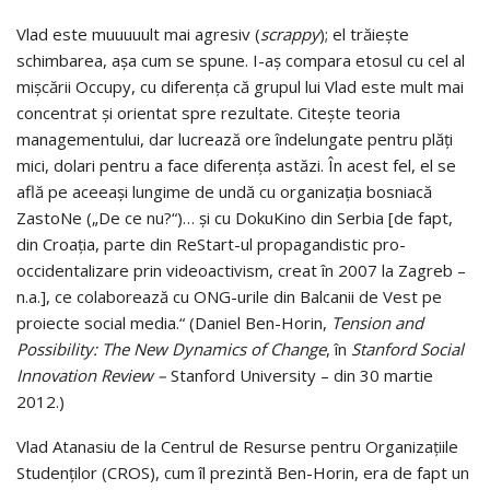
Vlad este muuuuult mai agresiv (
scrappy
); el trăieşte
schimbarea, aşa cum se spune. I-aş compara etosul cu cel al
mişcării Occupy, cu di­fe­­renţa că grupul lui Vlad este mult mai
concentrat şi orientat spre rezultate. Citeşte teoria
managementului, dar lucrează ore îndelungate pentru plăţi
mici, dolari pentru a face diferenţa astăzi. În acest fel, el se
află pe aceeaşi lungime de undă cu organizaţia bosniacă
ZastoNe („De ce nu?“)… şi cu DokuKino din Serbia [de fapt,
din Croaţia, parte din ReStart-ul propa­gan­dis­tic pro-
occidentalizare prin videoactivism, creat în 2007 la Zagreb –
n.a.], ce cola­borează cu ONG-uri­le din Balcanii de Vest pe
proiecte social media.“ (Daniel Ben-Horin,
Tension and
Possibility: The New Dynamics of Change
, în
Stanford Social
Innovation Review
–
Stanford University – din 30 martie
2012.)
Vlad Atanasiu de la Centrul de Resurse pentru Organizaţiile
Studen­ţilor (CROS), cum îl prezintă Ben-Horin, era de fapt un