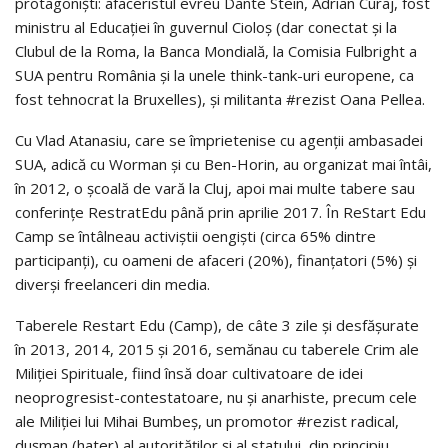
protagonişti: afaceristul evreu Dante Stein, Adrian Curaj, fost
ministru al Educaţiei în guvernul Cioloş (dar conectat şi la
Clubul de la Roma, la Banca Mondială, la Comisia Fulbright a
SUA pentru România şi la unele think-tank-uri europene, ca
fost tehnocrat la Bruxelles), şi mili­tan­ta #rezist Oana Pellea.
Cu Vlad Atanasiu, care se împrietenise cu agenţii ambasadei
SUA, adică cu Worman şi cu Ben-Horin, au organizat mai întâi,
în 2012, o şcoală de vară la Cluj, apoi mai multe tabere sau
conferinţe RestratEdu până prin aprilie 2017. În ReStart Edu
Camp se întâlneau activiştii oengişti (circa 65% dintre
participanţi), cu oameni de afaceri (20%), finanţatori (5%) şi
diverşi freelanceri din media.
Taberele Restart Edu (Camp), de câte 3 zile şi desfăşurate
în 2013, 2014, 2015 şi 2016, semănau cu taberele Crim ale
Miliţiei Spirituale, fiind însă doar cultivatoare de idei
neoprogresist-contestatoare, nu şi anarhiste, pre­cum cele
ale Miliţiei lui Mihai Bumbeş, un promotor #rezist radical,
duşman (hater) al autorităţilor şi al statului, din principiu.