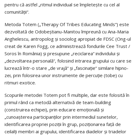
pentru că astfel „ritmul individual se împleteşte cu cel al
comunităţii“.
Metoda Totem („Therapy Of Tribes Educating Minds“) este
dez­vol­­­­tată de Odobeştianu-Manitou împreună cu Ana-Maria
Anghelescu, an­tro­polog şi sociolog apropiat de FDSC (Ong-ul
creat de Karen Fogg, ce ad­ministrează fondurile Cee Trust /
Soros în România) şi presupune „re­ci­cla­rea“ individului şi
„dezvoltarea personală“, folosind intrarea grupului cu care se
lucrează într-o stare „de vrajă“ şi „fascinaţie“ similare hipno­
zei, prin folo­si­rea unor instrumente de percuţie (tobe) cu
ritmuri exotice.
Scopurile metodei Totem pot fi multiple, dar este folosită în
primul rând ca metodă alternativă de team-building
(construirea echipei), prin edu­care emoţională şi
„cunoaşterea participanţilor prin intermediul sunetelor,
identificarea propriei poziţii în grup, poziţionarea faţă de
ceilalţi membri ai grupului, identificarea diadelor şi triadelor