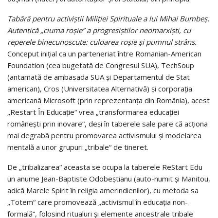
Tabără pentru activiștii Miliţiei Spirituale a lui Mihai Bumbeş.
Autentică „ciuma roșie” a progresiștilor neomarxiști, cu
reperele binecunoscute: culoarea roșie și pumnul strâns.
Conceput iniţial ca un parteneriat între Romanian-American
Foun­dation (cea bugetată de Congresul SUA), TechSoup
(antamată de amba­sa­da SUA şi Departamentul de Stat
american), Cros (Universitatea Alter­na­ti­vă) şi corporaţia
americană Microsoft (prin reprezentanţa din România), acest
„Restart În Edu­caţie“ vrea „transformarea educaţiei
româneşti prin inovare“, deşi în taberele sale pare că ac­ţi­o­na
mai degrabă pentru promo­varea activismului şi modelarea
mentală a unor grupuri „tribale“ de tineret.
De „tribalizarea“ aceasta se ocupa la taberele ReStart Edu
un anume Jean-Baptiste Odobeştianu (auto-numit şi Manitou,
adică Marele Spirit în religia amerindienilor), cu metoda sa
„Totem“ care promovează „activis­mul în educaţia non-
formală“, folosind ritualuri şi elemente ancestrale tribale