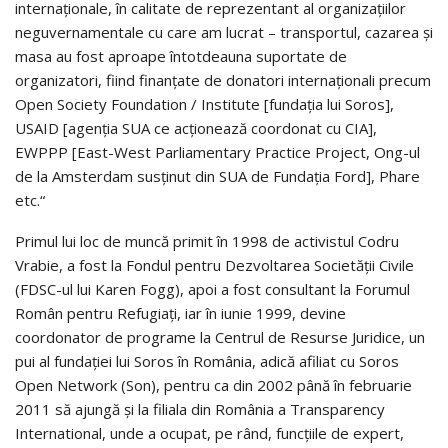
internaţionale, în cali­tate de reprezentant al organizaţiilor
neguvernamentale cu care am lucrat – transportul, cazarea şi
masa au fost aproape întotdeauna suportate de
organizatori, fiind finanţate de donatori internaţionali precum
Open Society Foundation / Institute [fundaţia lui Soros],
USAID [agenţia SUA ce acţio­nea­ză coordonat cu CIA],
EWPPP [East-West Parliamentary Practice Project, Ong-ul
de la Amsterdam susţinut din SUA de Fundaţia Ford], Phare
etc.“
Primul lui loc de muncă primit în 1998 de activistul Codru
Vrabie, a fost la Fondul pentru Dezvoltarea Societăţii Civile
(FDSC-ul lui Karen Fogg), apoi a fost consultant la Forumul
Român pentru Refugiaţi, iar în iunie 1999, devine
coordonator de programe la Centrul de Resurse Juridice, un
pui al fundaţiei lui Soros în România, adică afiliat cu Soros
Open Network (Son), pentru ca din 2002 până în februarie
2011 să ajungă şi la filiala din România a Transparency
International, unde a ocupat, pe rând, funcţiile de expert,