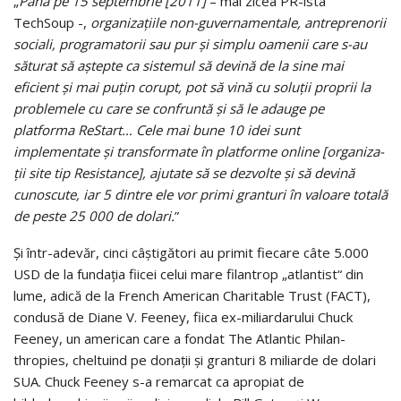
„
Până pe 15 septembrie [2011]
– mai zicea PR-ista
TechSoup -,
orga­nizaţiile non-guverna­men­ta­le, antreprenorii
sociali, programatorii sau pur şi simplu oamenii care s-au
săturat să aştepte ca sistemul să devină de la sine mai
eficient şi mai puţin corupt, pot să vină cu soluţii proprii la
pro­ble­mele cu care se confruntă şi să le adauge pe
platforma ReStart… Cele mai bune 10 idei sunt
implementate şi transformate în platforme online [organi­za­
ţii site tip Resistance], ajutate să se dezvolte şi să devină
cunoscute, iar 5 dintre ele vor primi granturi în valoare totală
de peste 25 000 de dolari.
”
Şi într-adevăr, cinci câştigători au primit fiecare câte 5.000
USD de la fundaţia fiicei celui mare filantrop „atlantist“ din
lume, adică de la French American Charitable Trust (FACT),
condusă de Diane V. Feeney, fiica ex-mi­liardarului Chuck
Feeney, un american care a fondat The Atlantic Philan­
thropies, cheltuind pe donaţii şi granturi 8 miliarde de dolari
SUA. Chuck Feeney s-a remarcat ca apropiat de