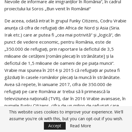
Nevoile de in­for­­ma­­re ale imigranţilor în România“, în cadrul
proiectului lui Soros „Bun venit în România!“
De aceea, odată intrat în grupul Funky Citizens, Codru Vrabie
anun­ţa că cifra de refugiaţi din Africa de Nord şi Asia (Siria.
Irak etc.) care ar putea fi „cea mai potrivită“ şi „logică“, din
punct de vedere economic, pen­tru România, este de
„350.000 de refugiaţi, prin raportare la deficitul de 3,5
milioane de cetăţeni [români plecaţi în străinătate] şi la
deficitul de 1,5 mi­lioane de oameni de pe piaţa muncii“.
Vrabie mai spunea în 2014 şi 2015 că refugiaţii ar putea fi
găzduiţi în casele românilor plecaţi la muncă în stră­inătate.
Avea să repete, în ianuarie 2017, cifra de 350.000 de
refugiaţi pe care România ar trebui să îi primească la
televiziunea naţională (TVR), dar în 2016 Vrabie avansase, în
numele Funky Citizens, cifra de un milion de refugiaţi care
This website uses cookies to improve your experience. We'll
trebuie primiţi de România, „ca să ne reparăm economia“.
assume you're ok with this, but you can opt-out if you wish.
Dar această poziţie pro-emigraţionism în România, era una a
Accept
Read More
lui George Soros, Mecena „societăţii civile“ de soldă străină,