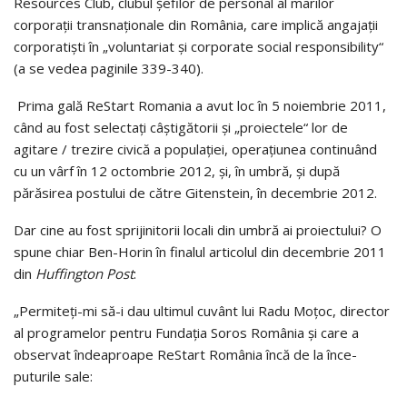
Resour­ces Club, clubul şefilor de personal al marilor
corporaţii transnaţionale din România, care implică angajaţii
corporatişti în „vo­luntariat şi corporate social responsibility“
(a se vedea paginile 339-340).
Prima gală ReStart Romania a avut loc în 5 no­iem­­brie 2011,
când au fost selectaţi câştigătorii şi „proiectele“ lor de
agitare / trezire civică a popu­laţiei, operaţiunea continuând
cu un vârf în 12 octombrie 2012, şi, în umbră, şi după
părăsirea postului de către Gitenstein, în decembrie 2012.
Dar cine au fost sprijinitorii locali din umbră ai proiectului? O
spune chiar Ben-Horin în finalul articolul din decembrie 2011
din
Huffington Post
:
„Permiteţi-mi să-i dau ultimul cuvânt lui Radu Moţoc, director
al pro­gramelor pentru Fundaţia Soros România şi care a
observat îndeaproape ReStart România încă de la înce­­
puturile sale: