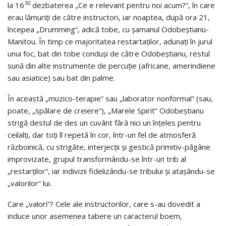
30
la 16
dezbaterea „Ce e relevant pentru noi acum?“, în care
erau lămuriţi de către instructori, iar noaptea, după ora 21,
în­ce­pea „Drumming“, adică tobe, cu şamanul Odobeştianu-
Manitou. În timp ce ma­­jo­ri­tatea restartaţilor, adunaţi în jurul
unui foc, bat din tobe conduşi de către Odobeştianu, restul
sună din alte instrumente de percuţie (africane, amer­indiene
sau asiatice) sau bat din palme.
În această „muzico-terapie“ sau „laborator nonformal“ (sau,
poate, „spălare de creiere”), „Marele Spirit“ Odobeştianu
strigă destul de des un cuvânt fără nici un înţeles pentru
ceilalţi, dar toţi îl repetă în cor, într-un fel de atmosferă
războinică, cu strigăte, interjecţii şi gestică primitiv-păgâ­ne
improvizate, grupul transformându-se într-un trib al
„restarţilor“, iar in­di­vizii fidelizându-se tribului şi ataşându-se
„valorilor“ lui.
Care „valori“? Cele ale instructorilor, care s-au dovedit a
induce unor asemenea tabere un caracterul boem,