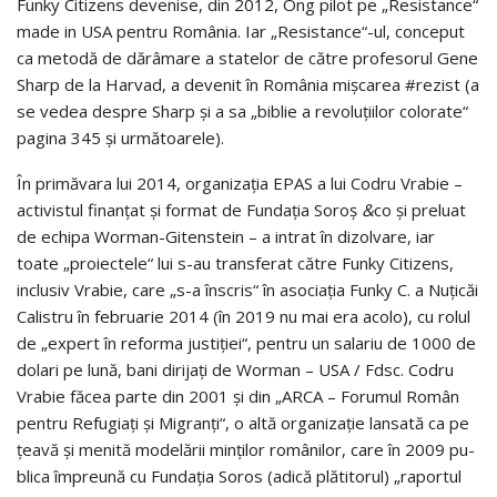
Funky Citizens devenise, din 2012, Ong pilot pe „Resistance“
made in USA pen­tru România. Iar „Resistance“-ul, conceput
ca metodă de dărâ­ma­­­re a statelor de către profesorul Gene
Sharp de la Harvad, a devenit în România mişcarea #rezist (a
se vedea despre Sharp şi a sa „biblie a re­vo­lu­ţi­ilor colorate“
pagina 345 şi următoarele).
În primăvara lui 2014, organizaţia EPAS a lui Codru Vrabie –
acti­vis­­tul finanţat şi format de Fundaţia Soroş
&
co şi preluat
de echipa Worman-Gitenstein – a intrat în dizolvare, iar
toate „proiectele“ lui s-au transferat că­tre Funky Citizens,
inclusiv Vrabie, care „s-a înscris“ în asociaţia Funky C. a Nuţicăi
Calistru în februarie 2014 (în 2019 nu mai era acolo), cu rolul
de „expert în reforma justiţiei“, pentru un salariu de 1000 de
dolari pe lună, bani dirijaţi de Worman – USA / Fdsc. Codru
Vrabie făcea parte din 2001 şi din „ARCA – Forumul Român
pentru Refugiaţi şi Migranţi“, o altă organiza­ţie lansată ca pe
ţeavă şi menită modelării minţilor românilor, care în 2009 pu­
bli­ca împreună cu Fundaţia Soros (adică plătitorul) „rapor­tul