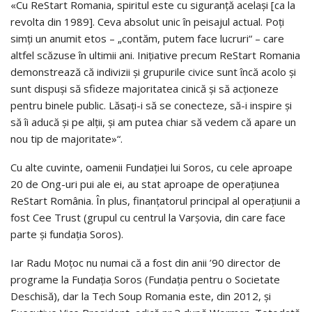
«Cu ReStart Romania, spiritul este cu siguranţă acelaşi [ca la
re­vol­ta din 1989]. Ceva absolut unic în peisajul actual. Poţi
simţi un anu­­mit etos – „contăm, putem face lucruri“ – care
altfel scăzuse în ultimii ani. Ini­ţi­a­ti­ve precum ReStart Romania
demonstrează că indivizii şi gru­purile civice sunt încă acolo şi
sunt dispuşi să sfideze majoritatea cinică şi să acţio­ne­ze
pentru binele public. Lăsaţi-i să se conecteze, să-i inspire şi
să îi aducă şi pe alţii, şi am putea chiar să vedem că apare un
nou tip de majoritate»“.
Cu alte cuvinte, oamenii Fundaţiei lui Soros, cu cele aproape
20 de Ong-uri pui ale ei, au stat aproape de operaţiunea
ReStart România. În plus, finanţatorul principal al operaţiunii a
fost Cee Trust (grupul cu centrul la Varşovia, din care face
parte şi fundaţia Soros).
Iar Radu Moţoc nu numai că a fost din anii ’90 director de
pro­gra­me la Fundaţia Soros (Fundaţia pentru o Societate
Deschisă), dar la Tech Soup Romania este, din 2012, şi