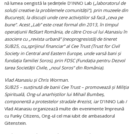
nă lumea oengistă la şedinţele D’INNO Lab („
laboratorul de
soluţii cre­
ative la proble­mele comunităţii“),
prin muzeele din
Bucureşti,
la discuţii unde
cere acti­viş­tilor să facă
„ceva
pe
bune“.
Acest
„Lab“
este creat formal din 2013,
în timpul
operaţiunii ReStart România,
de către Cros-ul lui Atanasiu în
aso­ci­ere cu
„revista
urbană“
(neoprogresistă)
de tineret
S
UB
25,
cu
„sprijinul financiar“
al
Cee
Trust (Trust for Civil
Society
in
Central and Eastern Europe, unde varsă bani şi
fundaţia familiei Soros),
prin
F
DSC
(Fundaţia pentru Dezvol­
tarea Societăţii Civile,
„noul Soros“ din România).
Vlad Atanasiu și Chris Worman.
S
UB
25
–
susţinută de
banii Cee
Trust
–
promovează şi Miliţia
Spiri­tu­a­lă,
Ong
-ul anarhiştilor lui Mihail Bumbeş,
componentă a protestelor stradale #rezist,
iar
D’INNO Lab /
Vlad Atanasiu organizează multe din evenimente îm­preună
cu Funky Citizens, Ong-ul cel mai iubit de ambasadorul
Gitenstein.