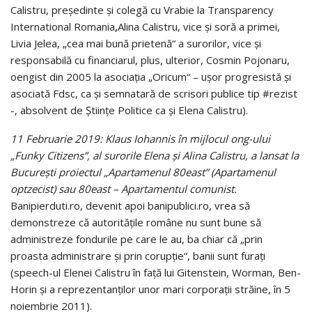
Calistru, preşedinte şi colegă cu Vrabie la Transparency
International Romania
,
Alina Calistru, vice şi soră a primei,
Livia Jelea, „cea mai bună prietenă“ a surorilor, vice şi
responsabilă cu financiarul, plus, ulterior, Cosmin Pojonaru,
oengist din 2005 la aso­ciaţia „Oricum“ – uşor pro­gre­sistă şi
aso­ci­ată Fdsc, ca şi semnatară de scrisori publice tip #rezist
-, ab­solvent de Ştiinţe Politice ca şi Elena Calistru).
11 Februarie 2019: Klaus Iohannis în mijlocul ong-ului
„Funky Citizens”, al surorile Elena și Alina Calistru, a lansat la
București proiectul „Apartamenul 80east” (Apartamenul
optzecist) sau 80east – Apartamentul comunist.
Banipierduti.ro, devenit apoi banipublici.ro, vrea să
demonstreze că autorităţile române nu sunt bune să
adminis­tre­ze fon­durile pe care le au, ba chiar că „prin
proasta administrare şi prin corupţie“, banii sunt furaţi
(speech-ul Elenei Calistru în faţă lui Gitenstein, Worman, Ben-
Horin şi a repre­zen­tan­ţilor unor mari corporaţii străine, în 5
noiembrie 2011).