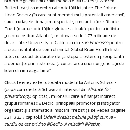
bilderberghienii noii ordini mondiale Bill Gates şi Warren
Buffett, ca şi ca membru al societăţii iniţiatice The Sphinx
Head Society (în care sunt membri mulţi potentaţi americani),
sau cu uri­a­şele donaţii mai speciale, cum ar fi către Rhodes
Trust (mama societă­ţi­lor globale actuale), pentru a înfiinţa
„un nou Institut Atlantic“, ori donarea de 177 milioane de
dolari către University of California din
San Francisco
pentru
a crea institutul de control mintal Global Brain Health Insti­
tute, cu scopul declarativ de „a stopa creşterea precipitantă
a demenţei prin in­stru­irea şi conectarea unei noi generaţii de
lideri din întreaga lume“.
Chuck Feeney este totodată modelul lui Antonis Schwarz
(după cum declară Schwarz în interviul din
Alliance for
philanthropy
, op.citat), milio­na­rul care a finanţat indirect
grupul românesc #Declic, principalul promotor şi instigator
organizat şi sistematic al mişcării #rezist (a se vedea paginile
321-322 / capitolul
Liderii #rezist trebuie plătiţi cumva –
studiu de caz privind #Declic-ul mişcării #Rezist
).