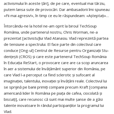
activismului în aceste ţări], de pe care, eventual mai târziu,
putem lansa sute de provocări. Dar ambasadorii îmi spuneau:
«Fii mai agresiv!», în timp ce eu le răspundeam: «Aşteptaţi»…
Întorcându-ne la hotel ne-am oprit la biroul TechSoup
România, unde partenerul nostru, Chris Worman, ne-a
prezentat [activistu]lui Vlad Atanasiu. Vlad reprezintă partea
de tensiune a spectrului. El face parte din colectivul care
conduce [Ong-ul] Centrul de Resurse pentru Organizaţii Stu­
denţeşti (CROS) şi care este partenerul TechSoup România
în Educaţia ReStart, o provocare care are ca scop aruncarea
în aer a sistemului de în­văţământ superior din România, pe
care Vlad l-a perceput ca fiind scle­ro­­­tic şi sufocant al
imaginaţiei, talentului, inovaţiei şi învăţării reale. Colectivul lui
se sprijină pe banii primiţi companii precum Kraft [compania
america­nă lider în România pe piaţa de cafea, ciocolată şi
biscuiţi], care recunosc că sunt mai multe şanse de a găsi
talente inovatoare în rândul participan­ţi­lor la programul lui
Vlad.