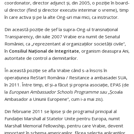
coordonator, di­rec­tor adjunct şi, din 2005, o poziţie în board-
ul direc­tor (fiind şi director exe­cutiv interimar o vreme), timp
în care activa şi pe la alte Ong-uri mai mici, ca instructor.
Din această poziţie de şef la supra-Ong-ul transnaţional
Transpa­ren­cy, din iulie 2007 Vrabie era numit de Senatul
României, ca „repre­zen­tant al organizaţiilor societăţii civile“,
în
Consiliul
Naţi­onal
de
Integritate
, or­ganism dea­su­­pra Ani,
autoritate de control a demnitarilor.
În această poziţie se afla Vrabie când s-a înscris în
operaţiunea ReStart România / Resitance a ambasadei SUA,
în 2011. Între timp, el şi-a făcut şi propria asociaţie, EPAS (de
la
European
Ambassador Schools Pro­gra
mme sau „
Şcoala
Ambasador a Uni­unii Eu­ropene“, cum i-a mai zis).
Din februarie 2011 se lipise şi de programul principal al
Fundaţiei Marshall al Statelor Unite pentru Europa, numit
Marshall Memorial Fellow­ship, pentru care Vrabie, devenit
important în schema americanilor, făcea selecţia aplicanţilor