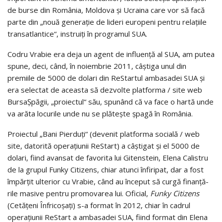
de burse din România, Moldova şi Ucraina care vor să facă
parte din „nouă generaţie de lideri europeni pentru relaţiile
transat­lantice“, instruiţi în programul SUA.
Codru Vrabie era deja un agent de influenţă al SUA, am putea
spu­ne, deci, când, în noiembrie 2011, câştiga unul din
premiile de 5000 de dolari din ReStartul ambasadei SUA şi
era selectat de aceasta să dez­vol­te platforma / site web
BursaŞpăgii, „proiectul“ său, spunând că va face o hartă unde
va arăta locurile unde nu se plăteşte şpagă în România.
Proiectul „Bani Pierduţi“ (devenit platforma socială / web
site, datorită operaţiunii ReStart) a câştigat şi el 5000 de
dolari, fiind avansat de favorita lui Gitenstein, Elena Calistru
de la grupul Funky Citizens, chiar atunci în­fi­ripat, dar a fost
împărţit ulterior cu Vrabie, când au început să curgă finan­ţă­­
rile masive pentru promovarea lui. Oficial,
Funky Citizens
(Cetăţeni Înfri­co­şaţi) s-a format în 2012, chiar în cadrul
operaţiunii ReStart a amba­sa­dei SUA, fiind for­mat din Elena