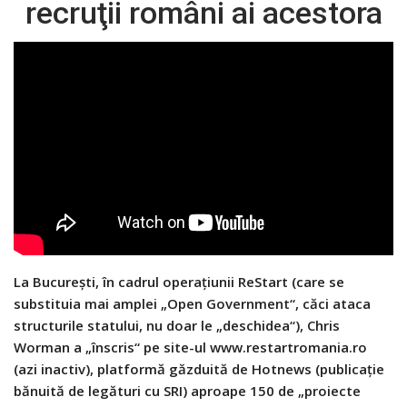
recruţii români ai acestora
La Bucureşti, în cadrul operaţiunii ReStart (care se
substituia mai amplei „Open Government“, căci ataca
structurile statului, nu doar le „des­chidea“), Chris
Worman a „înscris“ pe site-ul www.restartromania.ro
(azi inactiv), platformă găzduită de Hotnews (publicaţie
bănuită de legături cu SRI) aproa­­pe 150 de „proiecte