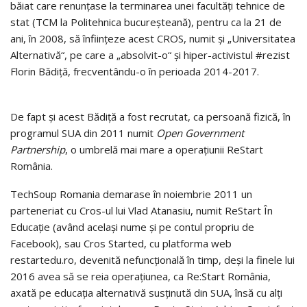
băiat care renunţase la terminarea unei facultăţi tehnice de
stat (TCM la Politehnica bucureş­tea­nă), pentru ca la 21 de
ani, în 2008, să înfiinţeze acest CROS, numit şi „Universitatea
Alternativă“, pe care a „absolvit-o“ şi hiper-activistul #rezist
Florin Bădiţă, frecventându-o în perioada 2014-2017.
De fapt şi acest Bădiţă a fost recrutat, ca persoană fizică, în
pro­gramul SUA din 2011 numit
Open Govern­ment
Partnership
, o umbrelă mai mare a operaţiunii ReStart
România.
TechSoup Romania demarase în noiembrie 2011 un
parteneriat cu Cros-ul lui Vlad Atanasiu, numit ReStart În
Educaţie (având acelaşi nume şi pe contul propriu de
Facebook), sau Cros Started, cu platforma web
restartedu.ro, devenită nefuncţională în timp, deşi la finele lui
2016 avea să se reia ope­raţiunea, ca Re:Start România,
axată pe educaţia alternativă susţinută din SUA, însă cu alţi