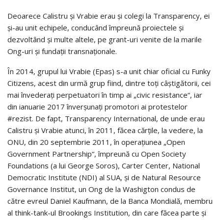
Deoarece Calistru şi Vrabie erau şi colegi la Transparency, ei
şi-au unit echipele, conducând împreună proiectele şi
dezvoltând şi multe altele, pe grant-uri venite de la marile
Ong-uri şi fundaţii transnaţionale.
În 2014, grupul lui Vrabie (Epas) s-a unit chiar oficial cu Funky
Citizens, acest din urmă grup fiind, dintre toţi câş­ti­gă­torii, cei
mai învede­raţi perpetuatori în timp ai „civic resistance“, iar
din ianuarie 2017 înver­şu­naţi promotori ai protestelor
#rezist. De fapt, Transparency Inter­na­tional, de unde erau
Calistru şi Vrabie atunci, în 2011, făcea cărţile, la ve­dere, la
ONU, din 20 septembrie 2011, în operaţiu­nea „Open
Govern­ment Partnership“, împreună cu Open Society
Founda­ti­ons (a lui George Soros), Carter Center, National
Democratic In­stitute (NDI) al SUA, şi de Natural Re­­­source
Gover­nan­ce Institut, un Ong de la Washigton condus de
către evreul Daniel Kauf­mann, de la Banca Mondială, membru
al think-tank-ul Broo­kings Insti­tu­tion, din care făcea parte şi