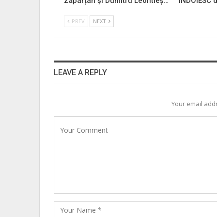
Zăpârțan și Dumitru Leontieș…
ÎNDOIESC d
PREV
NEXT
LEAVE A REPLY
Your email addr