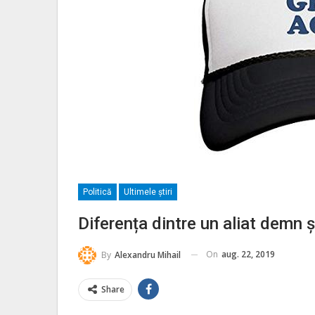
Politică
Ultimele ştiri
Diferența dintre un aliat demn 
On
aug. 22, 2019
By
Alexandru Mihail
Share