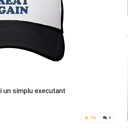
și un simplu executant
741
0