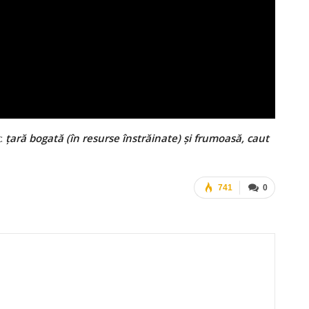
ț:
țară bogată (
în
resurse
înstrăinate
) și frumoasă, caut
741
0