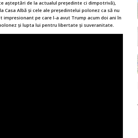
lte
așteptări
de
la
actualul
președinte
ci
dimpotrivă
),
la
Casa
Albă
și
cele ale
președintelui
polonez
ca
să
nu
at
impresionant pe care l-a avut Trump acum doi ani
în
 polonez
și
lupta
lui pentru libertate
și
suveranitate.