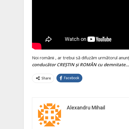
Noi
românii
, ar trebui să difuzăm următorul anun
conducător CREȘTIN și
ROMÂN
cu demnitate…
Share
Facebook
Alexandru Mihail