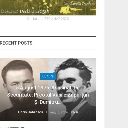
Declaratia 230 ANAF 2020
RECENT POSTS
Cultură
5 August 1976. Asasinați De
Securitate: Preotul Vasile Zăpârțan
Și Dumitru…
Florin Dobrescu
aug. 5, 2026
0