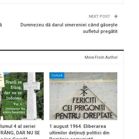
NEXT POST
ă
Dumnezeu dă darul smereniei când găseşte
sufletul pregătit
More From Author
Cultură
lumul 4 al seriei
1 august 1964. Eliberarea
 FRÂNG, DAR NU SE
ultimilor deținuți politici din