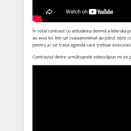
În
total contrast cu atitudinea
demnă
a liderului p
au avut loc
într
-un cvasianonimat au
părut
niște
c
pentru a i se
trasa
agenda
care trebuie
executat
Contrastul dintre
următoarele
videoclipuri
mi
se