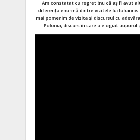
Am constatat cu regret (nu
că
aș
fi avut a
diferența
enormă
dintre vizitele lui Iohannis
mai
pomenim de
vizita
și
discursul cu
adevăr
Polonia, discurs
în
care a elogiat poporul