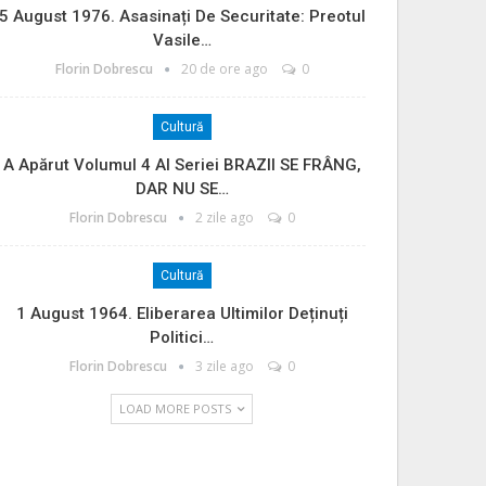
5 August 1976. Asasinați De Securitate: Preotul
Vasile…
Florin Dobrescu
20 de ore ago
0
Cultură
A Apărut Volumul 4 Al Seriei BRAZII SE FRÂNG,
DAR NU SE…
Florin Dobrescu
2 zile ago
0
Cultură
1 August 1964. Eliberarea Ultimilor Deținuți
Politici…
Florin Dobrescu
3 zile ago
0
LOAD MORE POSTS