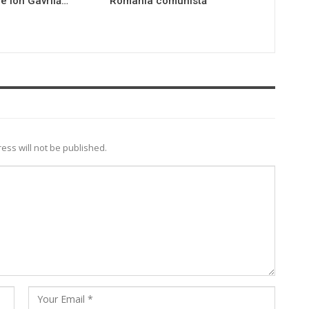
e Ion Gavrilă…
România comunistă
ess will not be published.