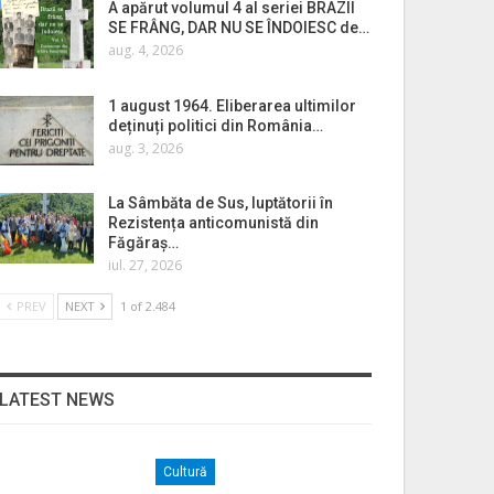
A apărut volumul 4 al seriei BRAZII
SE FRÂNG, DAR NU SE ÎNDOIESC de…
aug. 4, 2026
1 august 1964. Eliberarea ultimilor
deținuți politici din România…
aug. 3, 2026
La Sâmbăta de Sus, luptătorii în
Rezistența anticomunistă din
Făgăraș…
iul. 27, 2026
PREV
NEXT
1 of 2.484
LATEST NEWS
Cultură