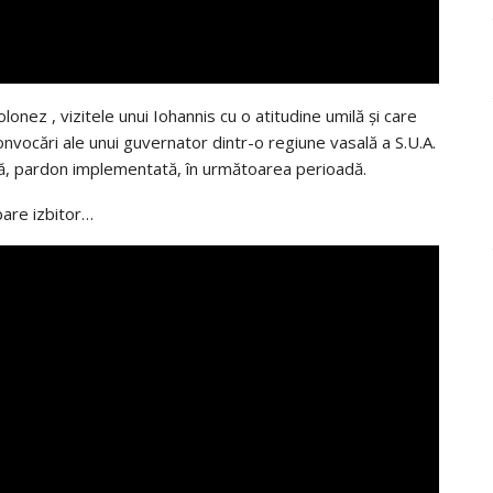
olonez , vizitele unui Iohannis cu o atitudine
umilă
și
care
onvocări
ale unui guvernator dintr-o regiune
vasală
a S.U.A.
ă
, pardon
implementată,
în
următoarea
perioadă
.
pare
izbitor…