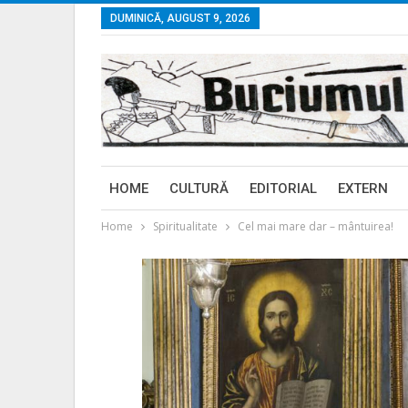
DUMINICĂ, AUGUST 9, 2026
HOME
CULTURĂ
EDITORIAL
EXTERN
Home
Spiritualitate
Cel mai mare dar – mântuirea!