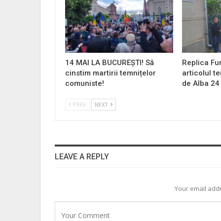
14 MAI LA BUCUREȘTI! Să
Replica Fu
cinstim martirii temnițelor
articolul t
comuniste!
de Alba 24
PREV
NEXT
LEAVE A REPLY
Your email addr