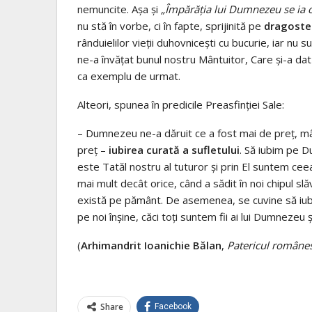
nemuncite. Aşa şi
„Împărăţia lui Dumnezeu se ia cu 
nu stă în vorbe, ci în fapte, sprijinită pe
dragoste 
rânduielilor vieţii duhovniceşti cu bucurie, iar nu
ne-a învăţat bunul nostru Mântuitor, Care şi-a da
ca exemplu de urmat.
Alteori, spunea în predicile Preasfinţiei Sale:
– Dumnezeu ne-a dăruit ce a fost mai de preţ, mâ
preţ –
iubirea curată a sufletului
. Să iubim pe D
este Tatăl nostru al tuturor şi prin El suntem cee
mai mult decât orice, când a sădit în noi chipul sl
există pe pământ. De asemenea, se cuvine să iubi
pe noi înşine, căci toţi suntem fii ai lui Dumnezeu şi 
(
Arhimandrit Ioanichie Bălan
,
Patericul române
Share
Facebook