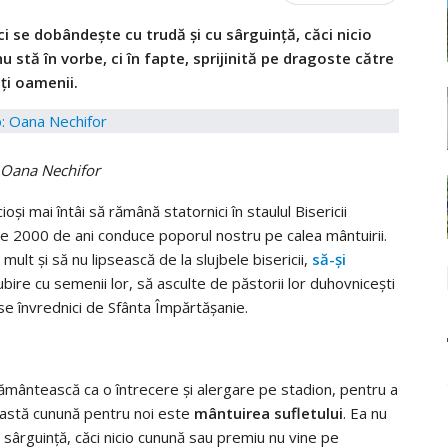
ci se dobândeşte cu trudă şi cu sârguinţă, căci nicio
stă în vorbe, ci în fapte, sprijinită pe dragoste către
ţi oamenii.
 Oana Nechifor
ioşi mai întâi să rămână statornici în staulul Bisericii
 2000 de ani conduce poporul nostru pe calea mântuirii.
ult şi să nu lipsească de la slujbele bisericii,
să-şi
 iubire cu semenii lor, să asculte de păstorii lor duhovniceşti
se învrednici de Sfânta Împărtăşanie.
ământească ca o întrecere şi alergare pe stadion, pentru a
ceastă cunună pentru noi este
mântuirea sufletului
. Ea nu
u sârguinţă, căci nicio cunună sau premiu nu vine pe