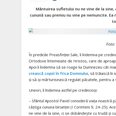
Mântuirea sufletului nu ne vine de la sine, 
cunună sau premiu nu vine pe nemuncite. Ea nu 
to
Foto:
În predicile Preasfinţiei Sale, îi îndemna pe credinc
Ortodoxe întemeiate de Hristos, care de aproape
Apoi îi îndemna să se roage lui Dumnezeu cât mai m
crească copiii în frica Domnului
, să trăiască în
şi să-şi mărturisească regulat păcatele, pentru a 
Uneori, îi îndemna astfel pe credincioşi:
– Sfântul Apostol Pavel consideră viaţa noastră p
câştiga cununa biruinţei (I Corinteni 9, 24-25). A
ne vine de la sine, ci se dobândeşte cu trudă şi c