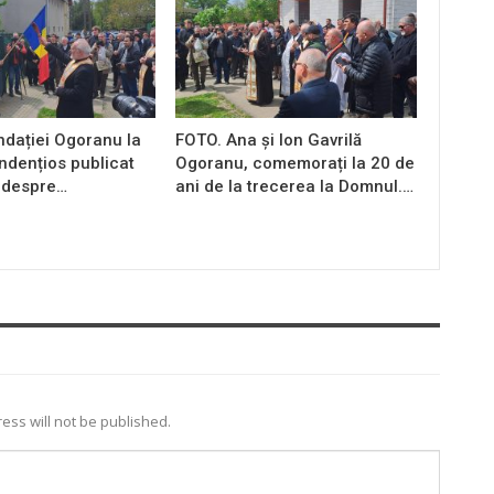
ndației Ogoranu la
FOTO. Ana și Ion Gavrilă
endențios publicat
Ogoranu, comemorați la 20 de
 despre…
ani de la trecerea la Domnul.…
ess will not be published.