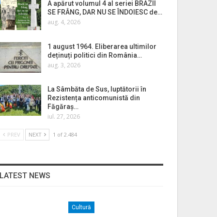
A apărut volumul 4 al seriei BRAZII
SE FRÂNG, DAR NU SE ÎNDOIESC de…
aug. 4, 2026
1 august 1964. Eliberarea ultimilor
deținuți politici din România…
aug. 3, 2026
La Sâmbăta de Sus, luptătorii în
Rezistența anticomunistă din
Făgăraș…
iul. 27, 2026
PREV
NEXT
1 of 2.484
LATEST NEWS
Cultură