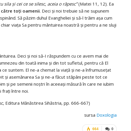
sila şi cei ce se silesc, aceia o răpesc”
(Matei 11, 12). Ea
către toţi oamenii
. Deci şi noi trebuie să ne supunem
 suspinând. Să păzim duhul Evangheliei şi să-l trăim aşa cum
t chiar viaţa Sa pentru mântuirea noastră
şi pentru a ne sluji
ntuirea. Deci şi noi să-I răspundem cu ce avem mai de
umnezeu din toată inima şi din tot sufletul, pentru că El
a ce suntem. El ne-a chemat la viaţă şi ne-a înfrumuseţat
ăvit şi asemănarea Sa şi ne-a făcut stăpâni peste tot ce
m şi pe semenii noştri în aceeaşi măsură în care ne iubim
fraţi între noi.
sc
, Editura Mănăstirea Sihăstria, pp. 666-667)
sursa
Doxologia
664
0