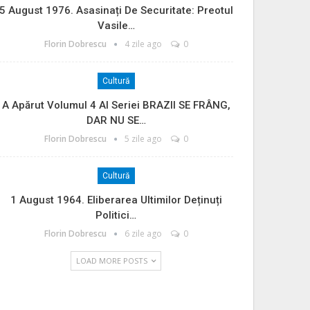
5 August 1976. Asasinați De Securitate: Preotul
Vasile…
Florin Dobrescu
4 zile ago
0
Cultură
A Apărut Volumul 4 Al Seriei BRAZII SE FRÂNG,
DAR NU SE…
Florin Dobrescu
5 zile ago
0
Cultură
1 August 1964. Eliberarea Ultimilor Deținuți
Politici…
Florin Dobrescu
6 zile ago
0
LOAD MORE POSTS