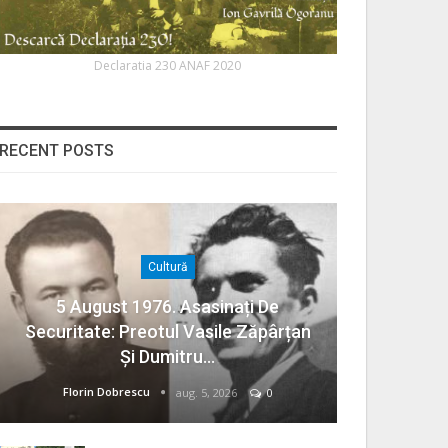
Declaratia 230 ANAF 2020
RECENT POSTS
Cultură
5 August 1976. Asasinați De
Securitate: Preotul Vasile Zăpârțan
Și Dumitru…
Florin Dobrescu
aug. 5, 2026
0