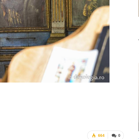
664
0