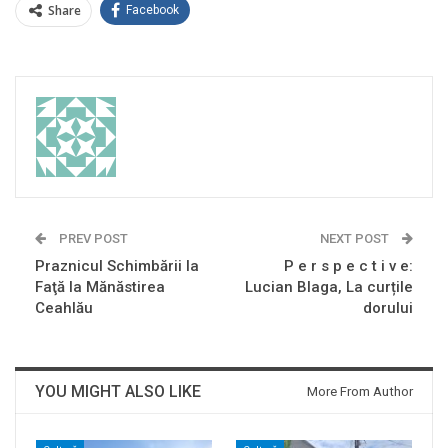
Share
Facebook
PREV POST
NEXT POST
Praznicul Schimbării la
P e r s p e c t i v e:
Faţă la Mănăstirea
Lucian Blaga, La curțile
Ceahlău
dorului
YOU MIGHT ALSO LIKE
More From Author