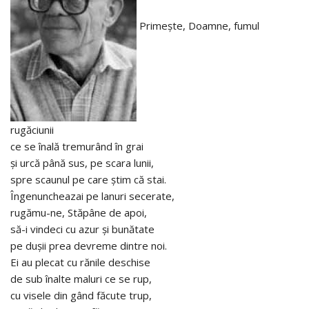
Primeşte, Doamne, fumul
rugăciunii
ce se înală tremurând în grai
şi urcă până sus, pe scara lunii,
spre scaunul pe care ştim că stai.
Îngenuncheazai pe lanuri secerate,
rugămu-ne, Stăpâne de apoi,
să-i vindeci cu azur şi bunătate
pe duşii prea devreme dintre noi.
Ei au plecat cu rănile deschise
de sub înalte maluri ce se rup,
cu visele din gând făcute trup,