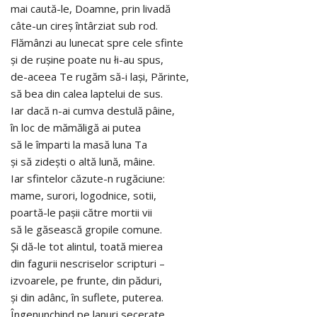
mai caută-le, Doamne, prin livadă
câte-un cireş întârziat sub rod.
Flămânzi au lunecat spre cele sfinte
şi de ruşine poate nu łi-au spus,
de-aceea Te rugăm să-i laşi, Părinte,
să bea din calea laptelui de sus.
Iar dacă n-ai cumva destulă pâine,
în loc de mămăligă ai putea
să le împarti la masă luna Ta
şi să zideşti o altă lună, mâine.
Iar sfintelor căzute-n rugăciune:
mame, surori, logodnice, sotii,
poartă-le paşii către mortii vii
să le găsească gropile comune.
Şi dă-le tot alintul, toată mierea
din fagurii nescriselor scripturi –
izvoarele, pe frunte, din păduri,
şi din adânc, în suflete, puterea.
Îngenunchind pe lanuri secerate