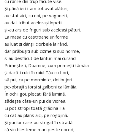
cu rănile din trup făcute vise.
Şi până ieri i-am tot avut alături,
au stat aici, cu noi, pe vagoneti,
au dat tribut aceloraşi lopetii
şi-au ars de friguri sub aceleaşi pături.
La masa cu castroane uniforme
au luat şi dânşii ciorbele la rând,
dar prăbuşiti sub cizme şi sub norme,
s-au desfăcut de lanturi mai curând.
Primeşte-i, Doamne, cum primeşti tămâia
şi dacă-i culci în raiul Tău cu flori,
să pui, ca pe morminte, doi bujori
pe-obrajii storşi şi galbeni ca lămâia.
În ochii goi, plecati fără lumină,
sădeşte câte-un pui de viorea.
Ei pot stropi toată grădina Ta
cu cât au plâns aici, pe rogojină.
Şi gurilor care-au strigat în stradă
că vin blesteme mari peste norod,