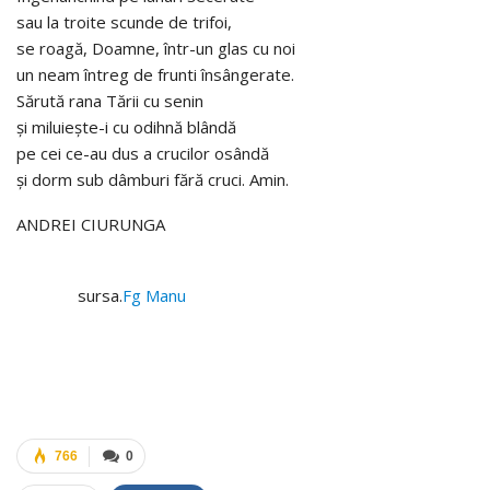
sau la troite scunde de trifoi,
se roagă, Doamne, într-un glas cu noi
un neam întreg de frunti însângerate.
Sărută rana Tării cu senin
şi miluieşte-i cu odihnă blândă
pe cei ce-au dus a crucilor osândă
şi dorm sub dâmburi fără cruci. Amin.
ANDREI CIURUNGA
sursa.
Fg Manu
766
0