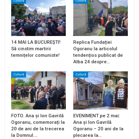
Cultură
Cultură
14 MAI LA BUCUREȘTI!
Replica Fundației
Să cinstim martirii
Ogoranu la articolul
temnițelor comuniste!
tendențios publicat de
Alba 24 despre…
Cultură
Cultură
FOTO. Ana și Ion Gavrilă
EVENIMENT pe 2 mai:
Ogoranu, comemorați la
Ana și Ion Gavrilă
20 de ani de la trecerea
Ogoranu – 20 ani de la
la Domnul.…
plecarea la…