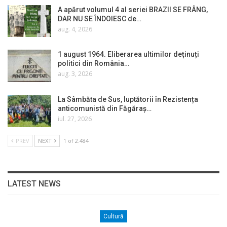
A apărut volumul 4 al seriei BRAZII SE FRÂNG,
DAR NU SE ÎNDOIESC de…
aug. 4, 2026
1 august 1964. Eliberarea ultimilor deținuți
politici din România…
aug. 3, 2026
La Sâmbăta de Sus, luptătorii în Rezistența
anticomunistă din Făgăraș…
iul. 27, 2026
PREV
NEXT
1 of 2.484
LATEST NEWS
Cultură