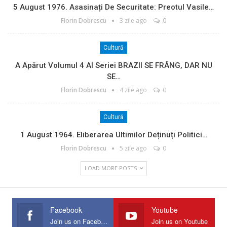
5 August 1976. Asasinați De Securitate: Preotul Vasile…
Florin Dobrescu
3 zile ago
0
Cultură
A Apărut Volumul 4 Al Seriei BRAZII SE FRÂNG, DAR NU
SE…
Florin Dobrescu
4 zile ago
0
Cultură
1 August 1964. Eliberarea Ultimilor Deținuți Politici…
Florin Dobrescu
5 zile ago
0
LOAD MORE POSTS
Facebook
Youtube
Join us on Facebook
Join us on Youtube