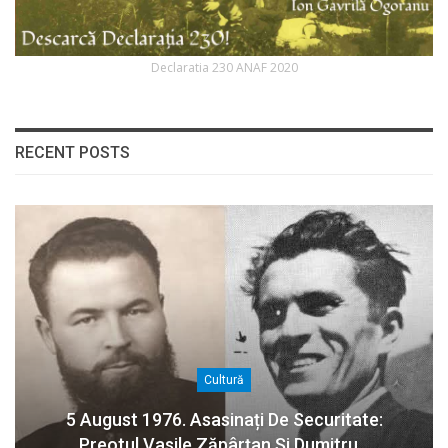
Declaratia 230 ANAF 2020
RECENT POSTS
Cultură
5 August 1976. Asasinați De Securitate:
Preotul Vasile Zăpârțan Și Dumitru…