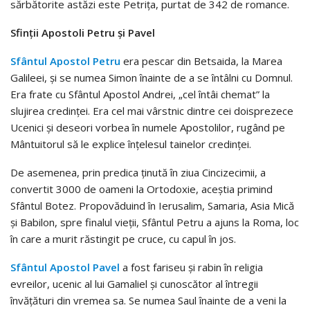
sărbătorite astăzi este Petriţa, purtat de 342 de romance.
Sfinții Apostoli Petru și Pavel
Sfântul Apostol Petru
era pescar din Betsaida, la Marea
Galileei, şi se numea Simon înainte de a se întâlni cu Domnul.
Era frate cu Sfântul Apostol Andrei, „cel întâi chemat” la
slujirea credinţei. Era cel mai vârstnic dintre cei doisprezece
Ucenici şi deseori vorbea în numele Apostolilor, rugând pe
Mântuitorul să le explice înţelesul tainelor credinţei.
De asemenea, prin predica ținută în ziua Cincizecimii, a
convertit 3000 de oameni la Ortodoxie, aceștia primind
Sfântul Botez. Propovăduind în Ierusalim, Samaria, Asia Mică
și Babilon, spre finalul vieții, Sfântul Petru a ajuns la Roma, loc
în care a murit răstingit pe cruce, cu capul în jos.
Sfântul Apostol Pavel
a fost fariseu şi rabin în religia
evreilor, ucenic al lui Gamaliel şi cunoscător al întregii
învăţături din vremea sa. Se numea Saul înainte de a veni la