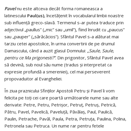
Pavel
nu este altceva decât forma romaneasca a
latinescului
Paul(us)
, încetățenit în vocabularul limbii noastre
sub influență greco-slavă. Termenul s-ar putea traduce prin
adjectivul „paullus” („mic” sau „umil”), fiind înrudit cu „paucus”
sau „pauper” („sărăcăcios”). Sfântul Pavel s-a alăturat mai
tarziu cetei apostolice, în urma convertirii de pe drumul
Damascului, când a auzit glasul Domnului:
„Saule, Saule,
pentru ce Ma prigonesti?”
. Din prigonitor, Sfântul Pavel avea
să devină, sub noul său nume (tradus și interpretat ca
expresie profundă a smereniei), cel mai perseverent
propovaduitor al Evangheliei.
În ziua praznicului Sfinților Apostoli Petru și Pavel îi vom
felicita pe toţi cei care poartă următoarele nume sau alte
derivate: Petre, Petru, Petrişor, Petruţ, Petruş, Petrică,
Pătru, Pavel, Pavelică, Paveluţă, Păvălaş, Paul, Paulică,
Paulin, Petrache, Pavăl, Paula, Petra, Petruţa, Paulina, Polina,
Petronela sau Petruca. Un nume rar pentru fetele