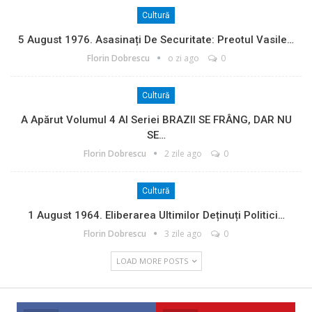
Cultură
5 August 1976. Asasinați De Securitate: Preotul Vasile…
Florin Dobrescu
o zi ago
0
Cultură
A Apărut Volumul 4 Al Seriei BRAZII SE FRÂNG, DAR NU
SE…
Florin Dobrescu
2 zile ago
0
Cultură
1 August 1964. Eliberarea Ultimilor Deținuți Politici…
Florin Dobrescu
3 zile ago
0
LOAD MORE POSTS