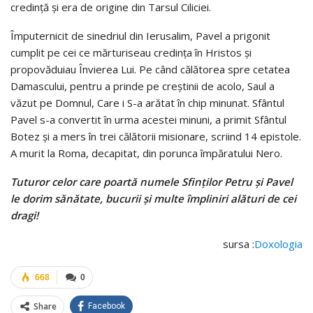
credinţă şi era de origine din Tarsul Ciliciei.
Împuternicit de sinedriul din Ierusalim, Pavel a prigonit
cumplit pe cei ce mărturiseau credinţa în Hristos şi
propovăduiau Învierea Lui. Pe când călătorea spre cetatea
Damascului, pentru a prinde pe creştinii de acolo, Saul a
văzut pe Domnul, Care i S-a arătat în chip minunat. Sfântul
Pavel s-a convertit în urma acestei minuni, a primit Sfântul
Botez și a mers în trei călătorii misionare, scriind 14 epistole.
A murit la Roma, decapitat, din porunca împăratului Nero.
Tuturor celor care poartă numele Sfinţilor Petru şi Pavel
le dorim sănătate, bucurii şi multe împliniri alături de cei
dragi!
sursa :
Doxologia
668
0
Share
Facebook