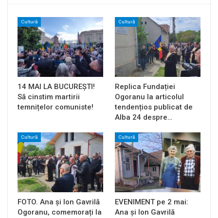
Cultură
Cultură
14 MAI LA BUCUREȘTI!
Replica Fundației
Să cinstim martirii
Ogoranu la articolul
temnițelor comuniste!
tendențios publicat de
Alba 24 despre…
Cultură
Cultură
FOTO. Ana și Ion Gavrilă
EVENIMENT pe 2 mai:
Ogoranu, comemorați la
Ana și Ion Gavrilă