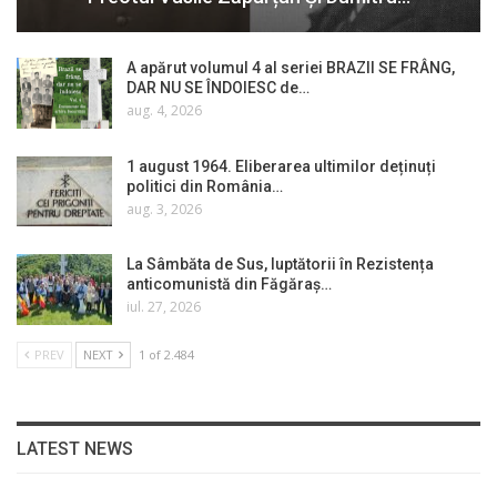
A apărut volumul 4 al seriei BRAZII SE FRÂNG,
DAR NU SE ÎNDOIESC de…
aug. 4, 2026
1 august 1964. Eliberarea ultimilor deținuți
politici din România…
aug. 3, 2026
La Sâmbăta de Sus, luptătorii în Rezistența
anticomunistă din Făgăraș…
iul. 27, 2026
PREV
NEXT
1 of 2.484
LATEST NEWS