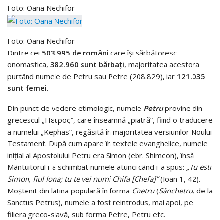
Foto: Oana Nechifor
Foto: Oana Nechifor
Dintre cei
503.995 de români
care îşi sărbătoresc
onomastica,
382.960 sunt bărbaţi
, majoritatea acestora
purtând numele de Petru sau Petre (208.829), iar
121.035
sunt femei
.
Din punct de vedere etimologic, numele
Petru
provine din
grecescul „Πετρος”, care înseamnă „piatră”, fiind o traducere
a numelui „Kephas”, regăsită în majoritatea versiunilor Noului
Testament. După cum apare în textele evanghelice, numele
inițial al Apostolului Petru era Simon (ebr. Shimeon), însă
Mântuitorul i-a schimbat numele atunci când i-a spus:
„Tu esti
Simon, fiul Iona; tu te vei numi Chifa [Chefa]”
(Ioan 1, 42).
Moștenit din latina populară în forma
Chetru
(
Sânchetru
, de la
Sanctus Petrus), numele a fost reintrodus, mai apoi, pe
filiera greco-slavă, sub forma Petre, Petru etc.