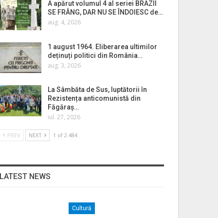
A apărut volumul 4 al seriei BRAZII
SE FRÂNG, DAR NU SE ÎNDOIESC de…
aug. 4, 2026
1 august 1964. Eliberarea ultimilor
deținuți politici din România…
aug. 3, 2026
La Sâmbăta de Sus, luptătorii în
Rezistența anticomunistă din
Făgăraș…
iul. 27, 2026
PREV
NEXT
1 of 2.484
LATEST NEWS
Cultură