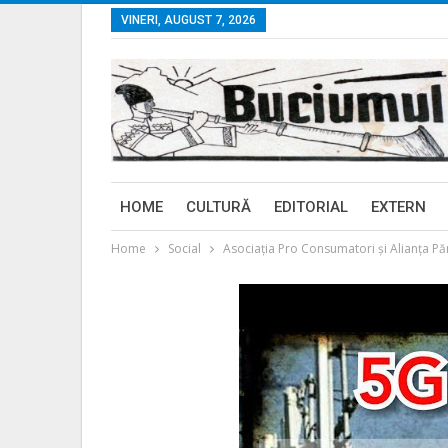
VINERI, AUGUST 7, 2026
HOME
CULTURĂ
EDITORIAL
EXTERN
Home
Social
Asociația Pro Consumatori și Alianța Păr