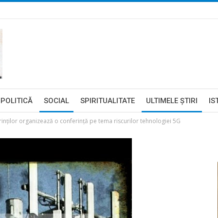
POLITICĂ
SOCIAL
SPIRITUALITATE
ULTIMELE ŞTIRI
IS
inților organizează o conferință pe tema riscurilor tehnologiei 5G