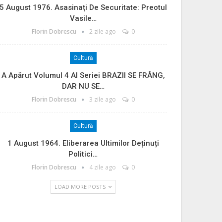
5 August 1976. Asasinați De Securitate: Preotul
Vasile…
Florin Dobrescu
2 zile ago
0
Cultură
A Apărut Volumul 4 Al Seriei BRAZII SE FRÂNG,
DAR NU SE…
Florin Dobrescu
3 zile ago
0
Cultură
1 August 1964. Eliberarea Ultimilor Deținuți
Politici…
Florin Dobrescu
4 zile ago
0
LOAD MORE POSTS