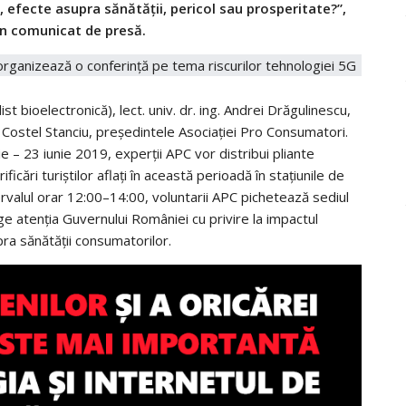
 efecte asupra sănătății, pericol sau prosperitate?”,
n comunicat de presă.
st bioelectronică), lect. univ. dr. ing. Andrei Drăgulinescu,
dr. Costel Stanciu, președintele Asociației Pro Consumatori.
e – 23 iunie 2019, experții APC vor distribui pliante
icări turiștilor aflați în această perioadă în stațiunile de
tervalul orar 12:00–14:00, voluntarii APC pichetează sediul
age atenția Guvernului României cu privire la impactul
ra sănătății consumatorilor.