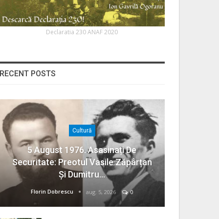
Declaratia 230 ANAF 2020
RECENT POSTS
Cultură
5 August 1976. Asasinați De
Securitate: Preotul Vasile Zăpârțan
Și Dumitru…
Florin Dobrescu
aug. 5, 2026
0