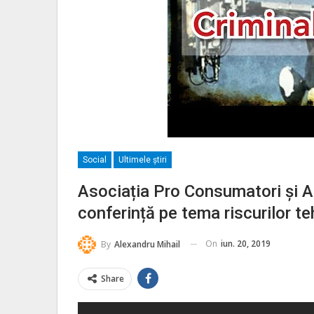
Social
Ultimele ştiri
Asociația Pro Consumatori și Al
conferință pe tema riscurilor t
On
iun. 20, 2019
By
Alexandru Mihail
Share