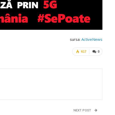
sursa:
ActiveNews
617
0
NEXT POST