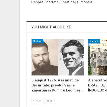
Despre libertate, libertinaj și morală
YOU MIGHT ALSO LIKE
Cultură
Cultură
5 august 1976. Asasinați de
A apărut vo
Securitate: preotul Vasile
BRAZII SE
Zăpârțan și Dumitru Leontieș…
ÎNDOIESC d
PREV
NEXT