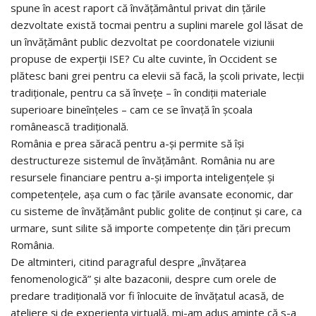
spune în acest raport că învățământul privat din țările
dezvoltate există tocmai pentru a suplini marele gol lăsat de
un învățământ public dezvoltat pe coordonatele viziunii
propuse de experții ISE? Cu alte cuvinte, în Occident se
plătesc bani grei pentru ca elevii să facă, la școli private, lecții
tradiționale, pentru ca să învețe – în condiții materiale
superioare bineînțeles – cam ce se învață în școala
românească tradițională.
România e prea săracă pentru a-și permite să își
destructureze sistemul de învățământ. România nu are
resursele financiare pentru a-și importa inteligențele și
competențele, așa cum o fac țările avansate economic, dar
cu sisteme de învățământ public golite de conținut și care, ca
urmare, sunt silite să importe competențe din țări precum
România.
De altminteri, citind paragraful despre „învățarea
fenomenologică” și alte bazaconii, despre cum orele de
predare tradițională vor fi înlocuite de învățatul acasă, de
ateliere și de experiența virtuală, mi-am adus aminte că s-a