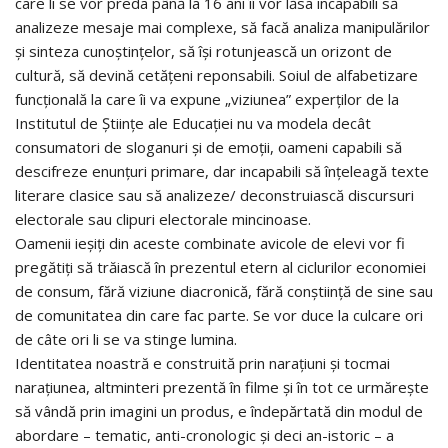
care li se vor preda până la 16 ani îi vor lăsa incapabili să
analizeze mesaje mai complexe, să facă analiza manipulărilor
și sinteza cunoștințelor, să își rotunjească un orizont de
cultură, să devină cetățeni reponsabili. Soiul de alfabetizare
funcțională la care îi va expune „viziunea” experților de la
Institutul de Științe ale Educației nu va modela decât
consumatori de sloganuri și de emoții, oameni capabili să
descifreze enunțuri primare, dar incapabili să înțeleagă texte
literare clasice sau să analizeze/ deconstruiască discursuri
electorale sau clipuri electorale mincinoase.
Oamenii ieșiți din aceste combinate avicole de elevi vor fi
pregătiți să trăiască în prezentul etern al ciclurilor economiei
de consum, fără viziune diacronică, fără conștiință de sine sau
de comunitatea din care fac parte. Se vor duce la culcare ori
de câte ori li se va stinge lumina.
Identitatea noastră e construită prin narațiuni și tocmai
narațiunea, altminteri prezentă în filme și în tot ce urmărește
să vândă prin imagini un produs, e îndepărtată din modul de
abordare – tematic, anti-cronologic și deci an-istoric – a