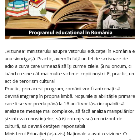
„Viziunea” ministerului asupra viitorului educației în România e
una sinucigașă. Practic, avem în față un fel de scrisoare de
adio a cuiva care urmează să își curme zilele. Și nu oricum, ci
luând cu sine cât mai multe victime: copiii noștri. E, practic, un
act de terorism cultural
Practic, prin acest program, românii vor fi antrenați să
devină imigranți în propria limbă. Noțiunile și abilitățile primare
care li se vor preda până la 16 ani îi vor lăsa incapabili să
analizeze mesaje mai complexe, să facă analiza manipulărilor
și sinteza cunoștințelor, să își rotunjească un orizont de
cultură, să devină cetățeni reponsabili
Ministerul Educației (așa-zis) Naționale a avut o viziune. O