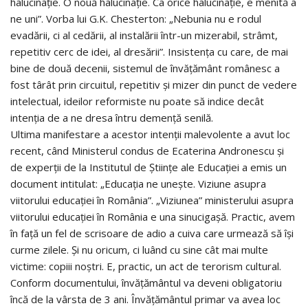
halucinație. O nouă halucinație. Ca orice halucinație, e menită a
ne uni”. Vorba lui G.K. Chesterton: „Nebunia nu e rodul
evadării, ci al cedării, al instalării într-un mizerabil, strâmt,
repetitiv cerc de idei, al dresării”. Insistența cu care, de mai
bine de două decenii, sistemul de învățământ românesc a
fost târât prin circuitul, repetitiv și mizer din punct de vedere
intelectual, ideilor reformiste nu poate să indice decât
intenția de a ne dresa întru demență senilă.
Ultima manifestare a acestor intenții malevolente a avut loc
recent, când Ministerul condus de Ecaterina Andronescu și
de experții de la Institutul de Științe ale Educației a emis un
document intitulat: „Educația ne unește. Viziune asupra
viitorului educației în România”. „Viziunea” ministerului asupra
viitorului educației în România e una sinucigașă. Practic, avem
în față un fel de scrisoare de adio a cuiva care urmează să își
curme zilele. Și nu oricum, ci luând cu sine cât mai multe
victime: copiii noștri. E, practic, un act de terorism cultural.
Conform documentului, învățământul va deveni obligatoriu
încă de la vârsta de 3 ani. Învățământul primar va avea loc