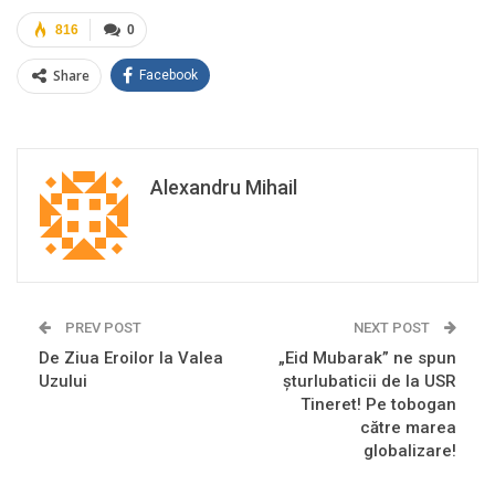
816
0
Share
Facebook
Alexandru Mihail
PREV POST
NEXT POST
De Ziua Eroilor la Valea
„Eid Mubarak” ne spun
Uzului
şturlubaticii de la USR
Tineret! Pe tobogan
către marea
globalizare!