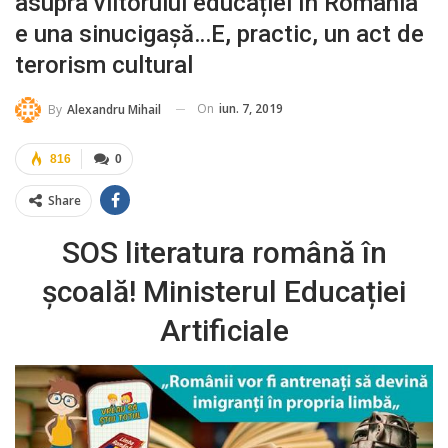
asupra viitorului educației în România
e una sinucigașă…E, practic, un act de
terorism cultural
On
iun. 7, 2019
By
Alexandru Mihail
816
0
Share
SOS literatura română în
școală! Ministerul Educației
Artificiale