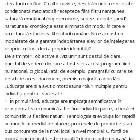
literaturii române. Cu alte cuvinte, deși trăim într-o societate
condiționată mediatic să recepteze fără filtru narațiunea
saturată emoțional (supereroisme, supersuferințe șamd),
narațiunea/ cronologia este eliminată din modul în care e
structurată studierea literaturii române. Nu e aceasta o
modalitate de a garanta îndepărtarea elevilor de înțelegerea
propriei culturi, deci a propriei identități?
De altminteri, obiectivele „viziunii” sunt destul de clare,
punctul de vedere din care a fost scris acest program fiind
nu național, ci global. Iată, de exemplu, paragraful cu care se
deschide acest document, premisa majoră a abordării:
„Educația are și a avut dintotdeauna roluri multiple pentru
individ și pentru societate.
1. În primul rând, educația are implicații semnificative în
prosperitatea economică a fiecărui individ în parte, a fiecărei
comunități, a fiecărei națiuni. Tehnologiile și evoluția lor rapidă
au modificat mediul de afaceri, procesele de producție și au
dus concurența de la nivel local la nivel mondial. O forță de
muncă bine educată este crucială în lumea contemporană, iar