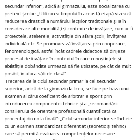
secundar inferior”, adică al gimnaziului, este socializarea cu
pretext școlar: „Utilizarea timpului în această etapă vizează
reducerea drastică a numărului lecțiilor tradiționale și ia în
considerare alte modalități și contexte de învățare, cum ar fi
proiectele, atelierele, activitățile din afara școlii, învățarea
individuală etc. Se promovează învățarea prin cooperare,
fenomenologică, astfel încât cadrele didactice să dirijeze
procesul de învățare în contextul în care cunoștințele și
abilitățile dobândite urmează să fie utilizate, pe cât de mult
posibil, în afara sălii de clasă”.
Trecerea de la ciclul secundar primar la cel secundar
superior, adică de la gimnaziu la liceu, se face pe baza unui
examen al cărui coeficient de arbitrar e sporit prin
introducerea componentei tehnice și a „recomandării
consilierului de orientare profesională cuantificată ca
procentaj din nota finală”: „Ciclul secundar inferior se încheie
cu un examen standardizat diferențiat (teoretic și tehnic)
care să permită evaluarea competențelor necesare