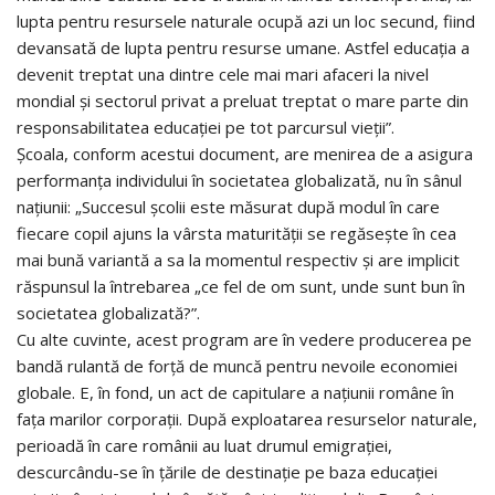
lupta pentru resursele naturale ocupă azi un loc secund, fiind
devansată de lupta pentru resurse umane. Astfel educația a
devenit treptat una dintre cele mai mari afaceri la nivel
mondial și sectorul privat a preluat treptat o mare parte din
responsabilitatea educației pe tot parcursul vieții”.
Școala, conform acestui document, are menirea de a asigura
performanța individului în societatea globalizată, nu în sânul
națiunii: „Succesul școlii este măsurat după modul în care
fiecare copil ajuns la vârsta maturității se regăsește în cea
mai bună variantă a sa la momentul respectiv și are implicit
răspunsul la întrebarea „ce fel de om sunt, unde sunt bun în
societatea globalizată?”.
Cu alte cuvinte, acest program are în vedere producerea pe
bandă rulantă de forță de muncă pentru nevoile economiei
globale. E, în fond, un act de capitulare a națiunii române în
fața marilor corporații. După exploatarea resurselor naturale,
perioadă în care românii au luat drumul emigrației,
descurcându-se în țările de destinație pe baza educației