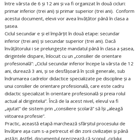
între vârsta de 6 și 12 ani și va fi organizat în două cicluri:
primar inferior (trei ani) și primar superior (trei ani). Conform
acestui document, elevii vor avea învățător până în clasa a
șasea.
Ciclul secundar e și el împărțit în două etape: secundar
inferior (trei ani) și secundar superior (trei ani). Dacă
învățătorului i se prelungește mandatul până în clasa a șasea,
dirigintele dispare, înlocuit cu un „consilier de orientare
profesională”: „Ciclul secundar inferior începe la vârsta de 12
ani, durează 3 ani, și se desfășoară în școli generale, sub
îndrumarea cadrelor didactice specializate pe discipline și a
unui consilier de orientare profesională, care este cadru
didactic specializat în orientare profesională și preia rolul
actual al dirigintelui”. Încă de la acest nivel, elevul va fi
„ajutat” de sistem prin „consiliere școlară” să își „aleagă
viitoarea profesie”.
Practic, această etapă marchează sfârșitul procesului de
învățare așa cum s-a petrecut el din zorii civilizației și până
astăzi. Astfel, documentul precizează că scopul „ciclului