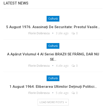
LATEST NEWS
Cultură
5 August 1976. Asasinați De Securitate: Preotul Vasile…
Florin Dobrescu
3 zile ago
0
Cultură
A Apărut Volumul 4 Al Seriei BRAZII SE FRÂNG, DAR NU
SE…
Florin Dobrescu
4 zile ago
0
Cultură
1 August 1964. Eliberarea Ultimilor Deținuți Politici…
Florin Dobrescu
5 zile ago
0
LOAD MORE POSTS