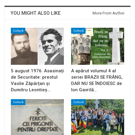
YOU MIGHT ALSO LIKE
More From Author
Cultură
Cultură
5 august 1976. Asasinați
A apărut volumul 4 al
de Securitate: preotul
seriei BRAZII SE FRÂNG,
Vasile Zăpârțan și
DAR NU SE ÎNDOIESC de
Dumitru Leontieș…
Ion Gavrilă…
Cultură
Cultură