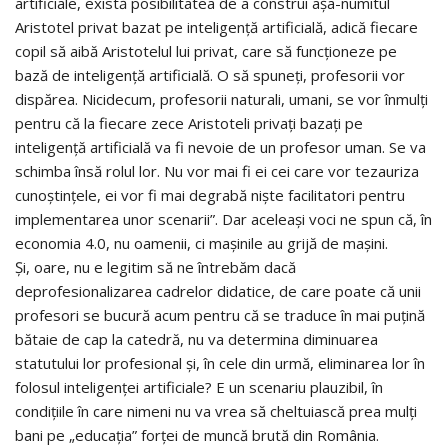
artificiale, există posibilitatea de a construi așa-numitul
Aristotel privat bazat pe inteligență artificială, adică fiecare
copil să aibă Aristotelul lui privat, care să funcționeze pe
bază de inteligență artificială. O să spuneți, profesorii vor
dispărea. Nicidecum, profesorii naturali, umani, se vor înmulți
pentru că la fiecare zece Aristoteli privați bazați pe
inteligență artificială va fi nevoie de un profesor uman. Se va
schimba însă rolul lor. Nu vor mai fi ei cei care vor tezauriza
cunoștințele, ei vor fi mai degrabă niște facilitatori pentru
implementarea unor scenarii”. Dar aceleași voci ne spun că, în
economia 4.0, nu oamenii, ci mașinile au grijă de mașini.
Și, oare, nu e legitim să ne întrebăm dacă
deprofesionalizarea cadrelor didatice, de care poate că unii
profesori se bucură acum pentru că se traduce în mai puțină
bătaie de cap la catedră, nu va determina diminuarea
statutului lor profesional și, în cele din urmă, eliminarea lor în
folosul inteligenței artificiale? E un scenariu plauzibil, în
condițiile în care nimeni nu va vrea să cheltuiască prea mulți
bani pe „educația” forței de muncă brută din România.