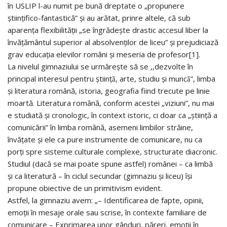
în USLIP l-au numit pe bună dreptate o „propunere
științifico-fantastică” și au arătat, prinre altele, că sub
aparența flexibilității „se îngrădește drastic accesul liber la
învățământul superior al absolvenților de liceu” și prejudiciază
grav educația elevilor români și meseria de profesor[1].
La nivelul gimnaziului se urmărește să se ,,dezvolte în
principal interesul pentru științǎ, arte, studiu și muncǎ”, limba
și literatura română, istoria, geografia fiind trecute pe linie
moartă. Literatura română, conform acestei „viziuni”, nu mai
e studiată și cronologic, în context istoric, ci doar ca „știință a
comunicării” în limba română, asemeni limbilor străine,
învățate și ele ca pure instrumente de comunicare, nu ca
porți spre sisteme culturale complexe, structurate diacronic.
Studiul (dacă se mai poate spune astfel) românei – ca limbă
și ca literatură – în ciclul secundar (gimnaziu și liceu) își
propune obiective de un primitivism evident.
Astfel, la gimnaziu avem: „– Identificarea de fapte, opinii,
emoții în mesaje orale sau scrise, în contexte familiare de
comunicare – Exprimarea unor gânduri, păreri, emoții în