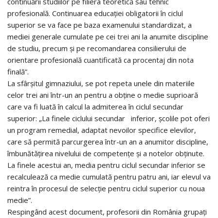
continuării studiilor pe filiera teoretică sau tehnic
profesională. Continuarea educației obligatorii în ciclul
superior se va face pe baza examenului standardizat, a
mediei generale cumulate pe cei trei ani la anumite discipline
de studiu, precum și pe recomandarea consilierului de
orientare profesională cuantificată ca procentaj din nota
finală”.
La sfârșitul gimnaziului, se pot repeta unele din materiile
celor trei ani într-un an pentru a obține o medie suprioară
care va fi luată în calcul la admiterea în ciclul secundar
superior: „La finele ciclului secundar inferior, școlile pot oferi
un program remedial, adaptat nevoilor specifice elevilor,
care să permită parcurgerea într-un an a anumitor discipline,
îmbunătățirea nivelului de competențe și a notelor obținute.
La finele acestui an, media pentru ciclul secundar inferior se
recalculează ca medie cumulată pentru patru ani, iar elevul va
reintra în procesul de selecție pentru ciclul superior cu noua
medie”.
Respingând acest document, profesorii din România grupați