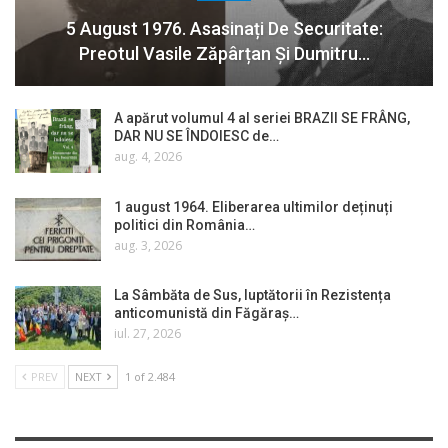
5 August 1976. Asasinați De Securitate:
Preotul Vasile Zăpârțan Și Dumitru…
A apărut volumul 4 al seriei BRAZII SE FRÂNG,
DAR NU SE ÎNDOIESC de…
aug. 4, 2026
1 august 1964. Eliberarea ultimilor deținuți
politici din România…
aug. 3, 2026
La Sâmbăta de Sus, luptătorii în Rezistența
anticomunistă din Făgăraș…
iul. 27, 2026
PREV
NEXT
1 of 2.484