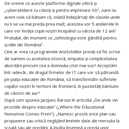
De vreme ce aceste platforme digitale oferă și
„cyberateliere cu roboți și pentru imprimare 3D”, oare nu
avem voie să bănuim că, odată îndepărtați din clasele unde
nu li se va mai preda prea mult, acestea vor fi atelierele în
care vor învăța copiii noștri începând cu vârsta de 12 ani?
Probabil, din moment ce „tehnologia este gândită pentru
școlile din România”.
Cine ar vrea ca programele Aristotelilor privați să fie scrise
de oameni cu acuitatea istorică, empatia și complexitatea
abordării precum cea a domnului citat mai sus? Acceptăm
într-adevăr, de dragul firmelor de IT care vor să pătrundă
pe piața educației din România, să transformăm sufletele
copiilor noștri în teritorii de frontieră, în pustietăți bântuite
de căutori de aur?
După cum spunea Jacques Barzun în articolul „De unde vin
prostiile despre educație” („Where the Educational
Nonsense Comes From”): „Numesc prostii orice plan sau
propunere sau critică neglijând limitele date ale mersului la
școală sau ale predării. A învăța însemnă a preda unor