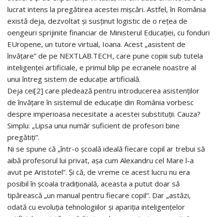
lucrat intens la pregătirea acestei mișcări. Astfel, în România
există deja, dezvoltat și susținut logistic de o rețea de
oengeuri sprijinite financiar de Ministerul Educației, cu fonduri
EUropene, un tutore virtual, Ioana. Acest „asistent de
învățare” de pe NEXTLAB.TECH, care pune copiii sub tutela
inteligenței artificiale, e primul blip pe ecranele noastre al
unui întreg sistem de educație artificială.
Deja cei[2] care pledează pentru introducerea asistenților
de învățare în sistemul de educație din România vorbesc
despre imperioasa necesitate a acestei substituții. Cauza?
Simplu: „Lipsa unui număr suficient de profesori bine
pregătiți”.
Ni se spune că „într-o școală ideală fiecare copil ar trebui să
aibă profesorul lui privat, așa cum Alexandru cel Mare l-a
avut pe Aristotel”. Și că, de vreme ce acest lucru nu era
posibil în școala tradițională, aceasta a putut doar să
tipărească „un manual pentru fiecare copil”. Dar „astăzi,
odată cu evoluția tehnologiilor și apariția inteligențelor