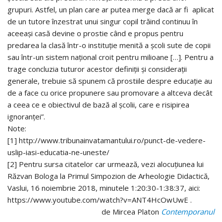
grupuri. Astfel, un plan care ar putea merge dacă ar fi aplicat
de un tutore înzestrat unui singur copil trăind continuu în
aceeași casă devine o prostie când e propus pentru
predarea la clasă într-o instituție menită a școli sute de copii
sau într-un sistem național croit pentru milioane […]. Pentru a
trage concluzia tuturor acestor definiții și considerații
generale, trebuie să spunem că prostiile despre educație au
de a face cu orice propunere sau promovare a altceva decât
a ceea ce e obiectivul de bază al școlii, care e risipirea
ignoranței”.
Note:
[1] http://www.tribunainvatamantului.ro/punct-de-vedere-
uslip-iasi-educatia-ne-uneste/
[2] Pentru sursa citatelor car urmează, vezi alocuțiunea lui
Răzvan Bologa la Primul Simpozion de Arheologie Didactică,
Vaslui, 16 noiembrie 2018, minutele 1:20:30-1:38:37, aici:
https://www.youtube.com/watch?v=ANT4HcOwUwE .
de Mircea Platon
Contemporanul