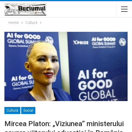
Home
Cultură
Cultură
Social
Mircea Platon: „Viziunea” ministerului