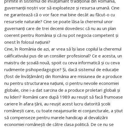
primite în sistemul de învățământ tradițional din România,
guvernanții noștri vor să exploateze și resursa umană. Cine
ne garantează că o vor face mai bine decât au făcut-o cu
resursele naturale? Cine se poate lăsa la cheremul unor
guvernanți care de trei decenii dovedesc că nu au un plan
coerent pentru România și că nu pot negocia competent și
onest în folosul națiunii?
Cine, în România de azi, ar vrea să își lase copilul la cheremul
calificativului pus de un consilier profesional? Ce e acesta, un
maistru de școală nouă, spoit cu ceva informatică și cu ceva
rudimente psihopedagogice? Și, dacă sistemul de educație
(fost de învățământ) din România are misiunea de a produce
nu pentru structurarea națiunii, ci pentru nevoile economiei
globale, cine i-a dat sarcina de a produce proletari globali și
nu lideri? Românii care după 1989 au reușit să facă frumoase
cariere în afara țării, au reușit acest lucru datorită școlii
românești care, cu toate neajunsurile ei conjuncturale, a știut
să compenseze pentru marele handicap al devalizării
economiei românești de către clasa politică. De ce nu se