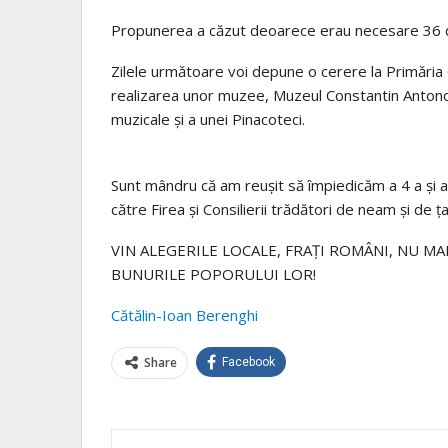
Propunerea a
căzut
deoarece erau necesare 36 de
Zilele
următoare
voi depune o cerere
la
Primăria
realizarea unor muzee, Muzeul
Constantin
Antonov
muzicale
și
a unei Pinacoteci.
Sunt
mândru
că
am
reușit
să
împiedicăm
a 4 a
și
a
către
Firea
și
Consilierii
trădători
de neam
și
de
ț
VIN
ALEGERILE LOCALE,
FRAȚI
ROMÂNI
, NU
MA
BUNURILE POPORULUI LOR!
Cătălin
-Ioan Berenghi
Share
Facebook