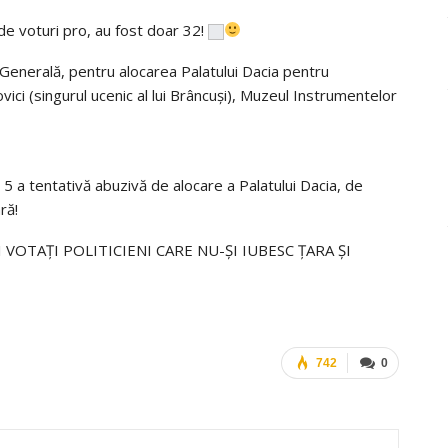
 voturi pro, au fost doar 32!
Generală
, pentru alocarea Palatului Dacia pentru
ici (
singurul
ucenic
al
lui
Brâncuși
), Muzeul Instrumentelor
 5 a
tentativă
abuzivă
de alocare a Palatului Dacia, de
ară
!
I
VOTAȚI
POLITICIENI
CARE
NU-
ȘI
IUBESC
ȚARA
ȘI
742
0