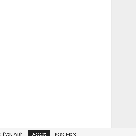
Website Design:
Buciumul
 if you wish.
Accept
Read More