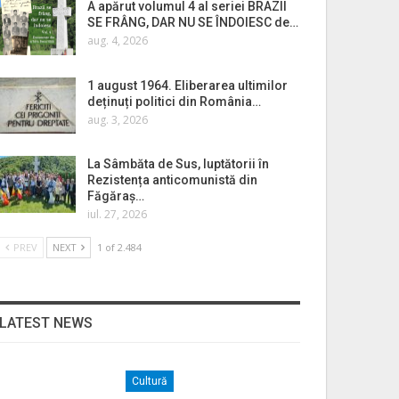
A apărut volumul 4 al seriei BRAZII
SE FRÂNG, DAR NU SE ÎNDOIESC de…
aug. 4, 2026
1 august 1964. Eliberarea ultimilor
deținuți politici din România…
aug. 3, 2026
La Sâmbăta de Sus, luptătorii în
Rezistența anticomunistă din
Făgăraș…
iul. 27, 2026
PREV
NEXT
1 of 2.484
LATEST NEWS
Cultură