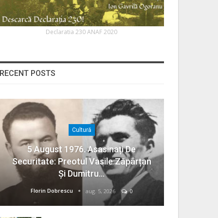
Declaratia 230 ANAF 2020
RECENT POSTS
Cultură
5 August 1976. Asasinați De
Securitate: Preotul Vasile Zăpârțan
Și Dumitru…
Florin Dobrescu
aug. 5, 2026
0