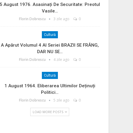
5 August 1976. Asasinați De Securitate: Preotul
Vasile…
Florin Dobrescu
3 zile ago
0
Cultură
A Apărut Volumul 4 Al Seriei BRAZII SE FRÂNG,
DAR NU SE…
Florin Dobrescu
4 zile ago
0
Cultură
1 August 1964. Eliberarea Ultimilor Deținuți
Politici…
Florin Dobrescu
5 zile ago
0
LOAD MORE POSTS