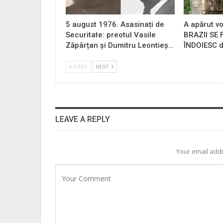
5 august 1976. Asasinați de
A apărut vo
Securitate: preotul Vasile
BRAZII SE
Zăpârțan și Dumitru Leontieș…
ÎNDOIESC d
PREV
NEXT
LEAVE A REPLY
Your email addr