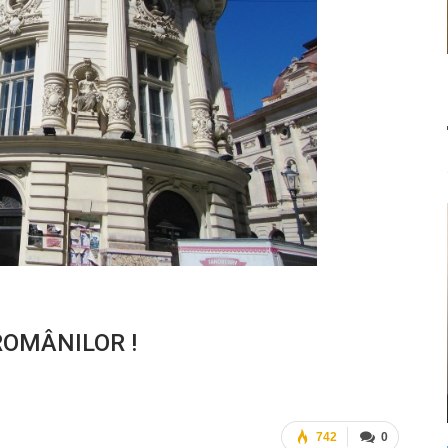
ROMÂNILOR !
742
0