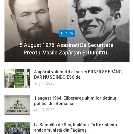
Cultură
5 August 1976. Asasinați De Securitate:
Preotul Vasile Zăpârțan Și Dumitru…
A apărut volumul 4 al seriei BRAZII SE FRÂNG,
DAR NU SE ÎNDOIESC de…
aug. 4, 2026
1 august 1964. Eliberarea ultimilor deținuți
politici din România…
aug. 3, 2026
La Sâmbăta de Sus, luptătorii în Rezistența
anticomunistă din Făgăraș…