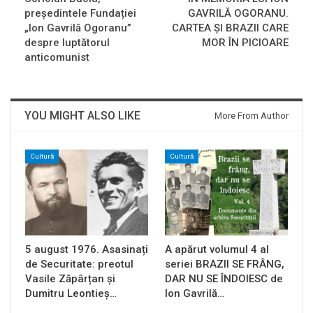
președintele Fundației
GAVRILĂ OGORANU.
„Ion Gavrilă Ogoranu”
CARTEA ŞI BRAZII CARE
despre luptătorul
MOR ÎN PICIOARE
anticomunist
YOU MIGHT ALSO LIKE
More From Author
Cultură
Cultură
5 august 1976. Asasinați
A apărut volumul 4 al
de Securitate: preotul
seriei BRAZII SE FRÂNG,
Vasile Zăpârțan și
DAR NU SE ÎNDOIESC de
Dumitru Leontieș…
Ion Gavrilă…