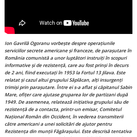
I
on Gavrilă Ogoranu vorbește despre operațiunile
serviciilor secrete americane și franceze, de parașutare în
România comunistă a unor luptători instruiți în scopuri
informative și de rezistență, care au fost prinși în decurs
de 2 ani, fiind executați în 1953 la Fortul 13 Jilava. Este
relatat și cazul altui grupului Săplăcan, alți insurgenți
trimiși prin parașutare. Între ei s-a aflat și căpitanul Sabin
Mare, ofițer care ajutase gruparea lor de partizani după
1949. De asemenea, relatează inițiativa grupului său de
rezistență de a contacta, printr-un emisar, Comitetul
Național Român din Occident, în vederea transmiterii
către americani a unei solicitări de ajutor pentru
Rezistența din munții Făgărașului. Este descrisă tentativa