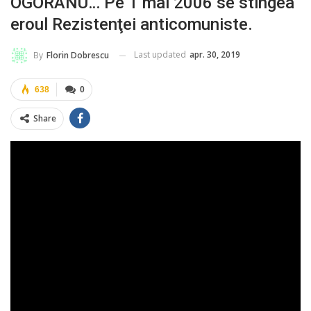
OGORANU… Pe 1 mai 2006 se stingea
eroul Rezistenţei anticomuniste.
Last updated
apr. 30, 2019
By
Florin Dobrescu
638
0
Share