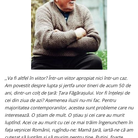
,,Va fi altfel în viitor? Într-un viitor apropiat nici într-un caz.
Am povestit despre lupta şi jertfa unor tineri de acum 50 de
ani, dintr-un colţ de ţarã: Ţara Fãgãraşului. Vor fi înţeleşi de
cei din ziua de azi? Asemenea iluzii nu-mi fac. Pentru
majoritatea contemporanilor, acestea sunt probleme care nu
intereseazã. O ştiam de mult. O ştiau şi cei care au murit
luptînd. Acei ce au murit cu cei ce mai trãim îngenunchem în
faţa veşnicei Românii, rugîndu-ne: Mamã ţarã, iartã-ne cã am
cutezat sã luptãm şi sã murim pentru tine. Puţini, foarte