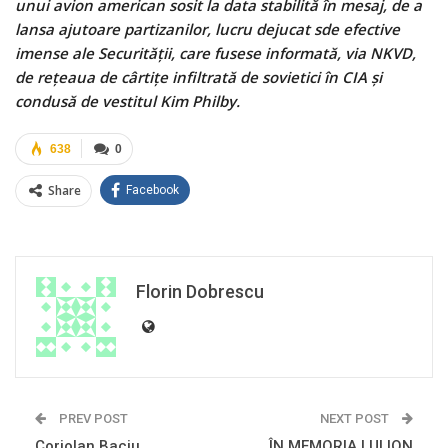
unui avion american sosit la data stabilită în mesaj, de a
lansa ajutoare partizanilor, lucru dejucat sde efective
imense ale Securității, care fusese informată, via NKVD,
de rețeaua de cârtițe infiltrată de sovietici în CIA și
condusă de vestitul Kim Philby.
638
0
Share
Facebook
Florin Dobrescu
PREV POST
NEXT POST
Coriolan Baciu,
ÎN MEMORIA LUI ION