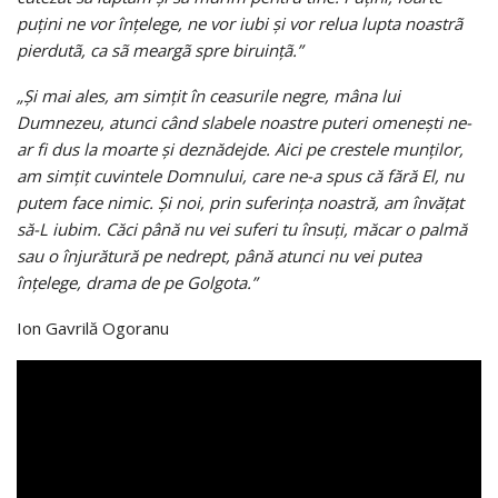
puţini ne vor înţelege, ne vor iubi şi vor relua lupta noastrã
pierdutã, ca sã meargã spre biruinţã.
”
„Şi mai ales, am simţit în ceasurile negre, mâna lui
Dumnezeu, atunci când slabele noastre puteri omeneşti ne-
ar fi dus la moarte şi deznădejde. Aici pe crestele munţilor,
am simţit cuvintele Domnului, care ne-a spus că fără El, nu
putem face nimic. Şi noi, prin suferinţa noastră, am învăţat
să-L iubim. Căci până nu vei suferi tu însuţi, măcar o palmă
sau o înjurătură pe nedrept, până atunci nu vei putea
înţelege, drama de pe Golgota.”
Ion Gavrilă Ogoranu