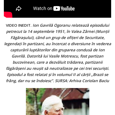
VIDEO INEDIT.
Ion Gavrilă Ogoranu relatează episodului
petrecut la 14 septembrie 1951, în Valea Zârnei (Munţii
Făgăraşului), când un grup de ofiţeri de Securitate,
legendaţi în partizani, au încercat o diversiune în vederea
capturării luptătorilor din gruparea condusă de Ion
Gavrilă. Datorită lui Vasile Motrescu, fost partizan
bucovinean, care a dezvăluit trădarea, partizanii
făgărăşeni au reuşit să neutralizeze pe cei trei securişti.
Episodul a fost relatat şi în volumul II al cărţii „Brazii se
frâng, dar nu se îndoiesc”. SURSA: Arhiva Coriolan Baciu