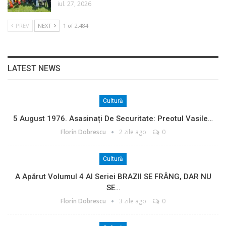
iul. 27, 2026
PREV
NEXT
1 of 2.484
LATEST NEWS
Cultură
5 August 1976. Asasinați De Securitate: Preotul Vasile…
Florin Dobrescu
2 zile ago
0
Cultură
A Apărut Volumul 4 Al Seriei BRAZII SE FRÂNG, DAR NU
SE…
Florin Dobrescu
3 zile ago
0