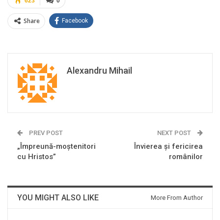
623
0
Share
Facebook
Alexandru Mihail
PREV POST
NEXT POST
„Împreună-moștenitori
Învierea și fericirea
cu Hristos”
românilor
YOU MIGHT ALSO LIKE
More From Author