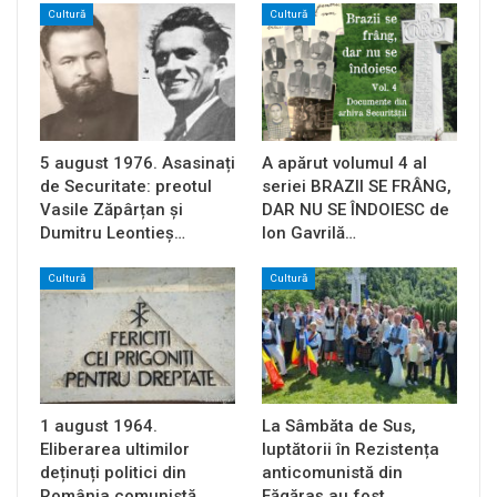
Cultură
Cultură
5 august 1976. Asasinați
A apărut volumul 4 al
de Securitate: preotul
seriei BRAZII SE FRÂNG,
Vasile Zăpârțan și
DAR NU SE ÎNDOIESC de
Dumitru Leontieș…
Ion Gavrilă…
Cultură
Cultură
1 august 1964.
La Sâmbăta de Sus,
Eliberarea ultimilor
luptătorii în Rezistența
deținuți politici din
anticomunistă din
România comunistă
Făgăraș au fost…