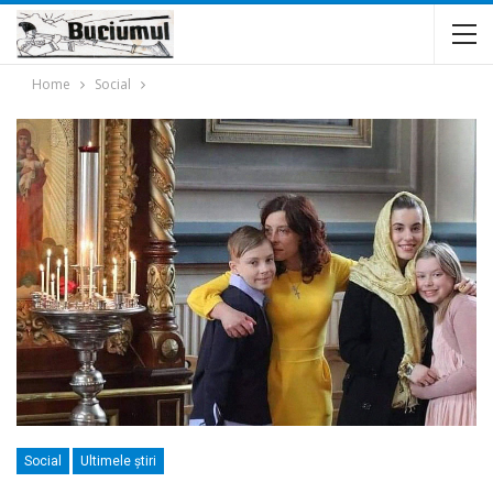
Home
Social
Social
Ultimele ştiri