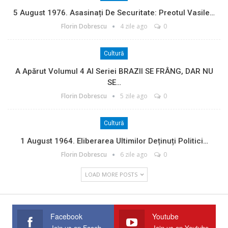
5 August 1976. Asasinați De Securitate: Preotul Vasile…
Florin Dobrescu
4 zile ago
0
Cultură
A Apărut Volumul 4 Al Seriei BRAZII SE FRÂNG, DAR NU
SE…
Florin Dobrescu
5 zile ago
0
Cultură
1 August 1964. Eliberarea Ultimilor Deținuți Politici…
Florin Dobrescu
6 zile ago
0
LOAD MORE POSTS
Facebook
Youtube
Join us on Facebook
Join us on Youtube