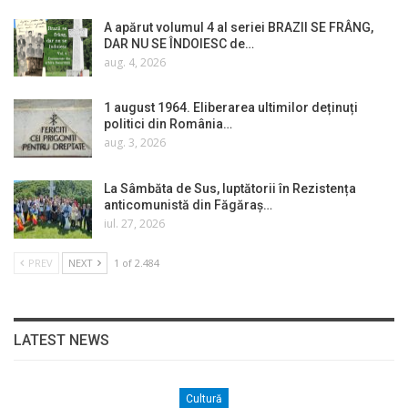
A apărut volumul 4 al seriei BRAZII SE FRÂNG,
DAR NU SE ÎNDOIESC de…
aug. 4, 2026
1 august 1964. Eliberarea ultimilor deținuți
politici din România…
aug. 3, 2026
La Sâmbăta de Sus, luptătorii în Rezistența
anticomunistă din Făgăraș…
iul. 27, 2026
PREV
NEXT
1 of 2.484
LATEST NEWS
Cultură