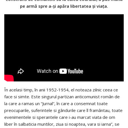
pe armă spre a-și apăra libertatea și viața.
În acelasi timp, în anii 1952-1954, el noteaza zilnic ceea ce
face si simte. Este singurul partizan anticomunist român de
la care a ramas un “Jurnal“, în care a consemnat toate
preocuparile, suferintele si gândurile care îl framântau, toate
evenimentele si sperantele care i-au marcat viata de om
liber în salbaticia muntilor, ziua si noaptea, vara si iarna”, se