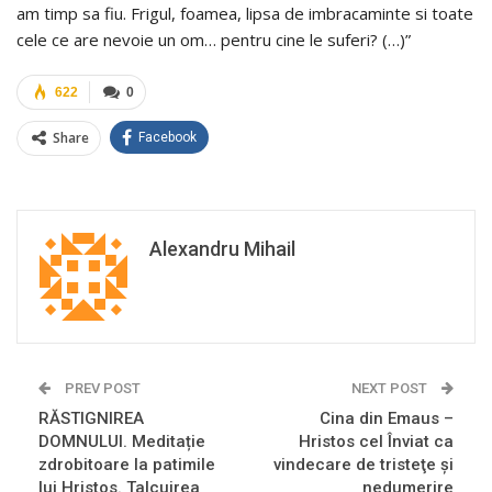
am timp sa fiu. Frigul, foamea, lipsa de imbracaminte si toate
cele ce are nevoie un om… pentru cine le suferi? (…)”
622
0
Share
Facebook
Alexandru Mihail
PREV POST
NEXT POST
RĂSTIGNIREA
Cina din Emaus –
DOMNULUI. Meditație
Hristos cel Înviat ca
zdrobitoare la patimile
vindecare de tristeţe şi
lui Hristos. Talcuirea
nedumerire