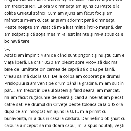
am trecut și ieri. La ora 9 dimineața am ajuns cu Paștele la
coliba Gruetul stâncii. Cum am ajuns am făcut foc și am
mâncat și m-am culcat iar și am adormit până dimineața.
Peste noapte am visat că m-a luat miliția într-o mașină, dar
am scăpat și că soția mea mi-a ieșit înainte și mi-a spus că e
bolnavă tare.
(…)
Astăzi am împlinit 4 ani de când sunt prigonit şi nu ştiu cum e
viaţa liberă. La ora 10:30 am plecat spre Vicov să duc mai
bine de jumătate din carnea de capră să o dau pe făină,
vreau să mă duc la U.T. De la colibă am coborât pe drumul
Prislopului şi am venit pe drum până la grădină, m-am suit în
păr…. am trecut în Dealul Slateni şi fiind seară, am mâncat,
mi-am făcut rugăciunile de seară şi când a înserat am plecat
către sat. Pe drumul din Criveţe peste toloaca ca la o ½ oră
după ce am înnoptat am ajuns la U.T., m-a primit cu
bunăvoinţă, m-a dus în casă la căldură. Dar nefiind obişnuit cu
căldura a început să mă doară capul, mi-a spus noutăţi, veşti