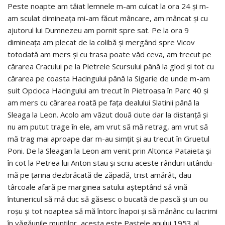
Peste noapte am tăiat lemnele m-am culcat la ora 24 și m-
am sculat dimineața mi-am făcut mâncare, am mâncat și cu
ajutorul lui Dumnezeu am pornit spre sat. Pe la ora 9
dimineața am plecat de la colibă și mergând spre Vicov
totodată am mers și cu trasa poate văd ceva, am trecut pe
cărarea Cracului pe la Pietrele Scursului până la glod și tot cu
cărarea pe coasta Hacingului până la Sigarie de unde m-am
suit Opcioca Hacingului am trecut în Pietroasa în Parc 40 și
am mers cu cărarea roată pe fața dealului Slatinii până la
Sleaga la Leon. Acolo am văzut două ciute dar la distanță și
nu am putut trage în ele, am vrut să mă retrag, am vrut să
mă trag mai aproape dar m-au simțit și au trecut în Gruetul
Poni. De la Sleagan la Leon am venit prin Altonca Pataieta și
în cot la Petrea lui Anton stau și scriu aceste rânduri uitându-
mă pe țarina dezbrăcată de zăpadă, trist amărât, dau
târcoale afară pe marginea satului așteptând să vină
întunericul să mă duc să găsesc o bucată de pască și un ou
roșu și tot noaptea să mă întorc înapoi și să mănânc cu lacrimi
în văgăunile munților, acesta este Paștele anului 1953 al