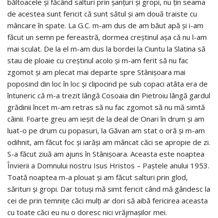
băltoacele și făcând salturi prin șanțuri și gropi, nu țin seama
de acestea sunt fericit că sunt sătul și am două traiste cu
mâncare în spate. La G.C. m-am dus de am băut apă și i-am
făcut un semn pe fereastră, dormea creștinul așa că nu l-am
mai sculat. De la el m-am dus la bordei la Ciuntu la Slatina să
stau de ploaie cu creștinul acolo și m-am ferit să nu fac
zgomot și am plecat mai departe spre Stânișoara mai
poposind din loc în loc și clipocind pe sub copaci atâta era de
întuneric că m-a trezit lângă Cosoaia din Pietroiu lângă gardul
grădinii încet m-am retras să nu fac zgomot să nu mă simtă
câinii. Foarte greu am ieșit de la deal de Onari în drum și am
luat-o pe drum cu popasuri, la Găvan am stat o oră și m-am
odihnit, am făcut foc și iarăși am mâncat căci se apropie de zi.
S-a făcut ziuă am ajuns în Stânișoara. Aceasta este noaptea
Învierii a Domnului nostru Isus Hristos – Paștele anului 1953.
Toată noaptea m-a plouat și am făcut salturi prin glod,
sărituri și gropi. Dar totuși mă simt fericit când mă gândesc la
cei de prin temnițe căci mulți ar dori să aibă fericirea aceasta
cu toate căci eu nu o doresc nici vrăjmașilor mei.