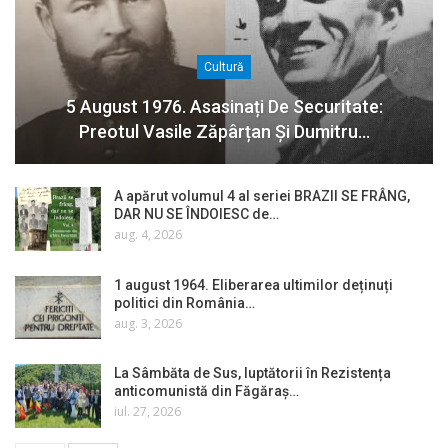
Cultură
5 August 1976. Asasinați De Securitate:
Preotul Vasile Zăpârțan Și Dumitru…
A apărut volumul 4 al seriei BRAZII SE FRÂNG,
DAR NU SE ÎNDOIESC de…
aug. 4, 2026
1 august 1964. Eliberarea ultimilor deținuți
politici din România…
aug. 3, 2026
La Sâmbăta de Sus, luptătorii în Rezistența
anticomunistă din Făgăraș…
iul. 27, 2026