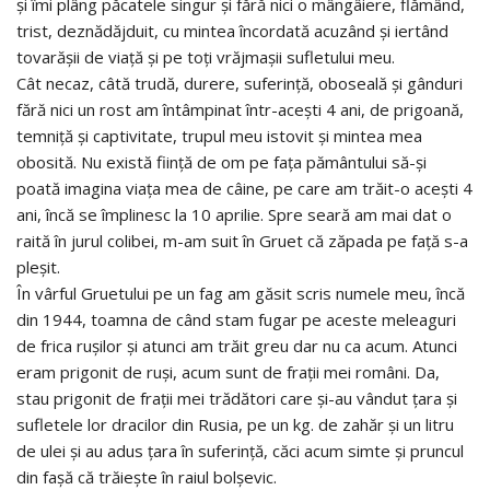
și îmi plâng păcatele singur și fără nici o mângâiere, flămând,
trist, deznădăjduit, cu mintea încordată acuzând și iertând
tovarășii de viață și pe toți vrăjmașii sufletului meu.
Cât necaz, câtă trudă, durere, suferință, oboseală și gânduri
fără nici un rost am întâmpinat într-acești 4 ani, de prigoană,
temniță și captivitate, trupul meu istovit și mintea mea
obosită. Nu există ființă de om pe fața pământului să-și
poată imagina viața mea de câine, pe care am trăit-o acești 4
ani, încă se împlinesc la 10 aprilie. Spre seară am mai dat o
raită în jurul colibei, m-am suit în Gruet că zăpada pe față s-a
pleșit.
În vârful Gruetului pe un fag am găsit scris numele meu, încă
din 1944, toamna de când stam fugar pe aceste meleaguri
de frica rușilor și atunci am trăit greu dar nu ca acum. Atunci
eram prigonit de ruși, acum sunt de frații mei români. Da,
stau prigonit de frații mei trădători care și-au vândut țara și
sufletele lor dracilor din Rusia, pe un kg. de zahăr și un litru
de ulei și au adus țara în suferință, căci acum simte și pruncul
din fașă că trăiește în raiul bolșevic.