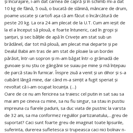
şi încurajare, i-am dat carnea de capră şi în schimb mi-a dat
10 kg de făină, 5 ouă, o bucată de slănină, mâncare de drum,
poame uscate şi cartofi aşa că am făcut o încărcătură de
peste 20 kg. La ora 24 am plecat de la U.T. Cum am ieşit de
la el a început să plouă, e foarte întuneric, cad în gropi şi
şanţuri, şi sec bălţile de apă în Criveţe am stat sub un
brădănel, dar tot mă plouă, am plecat mai departe şi pe
Dealul Babii am tras de am stat de ploaie la un bordei
părăsit, într-un sopron şi m-am băgat într-o grămadă de
gunoaie şi nu ştiu ce gângănii se suiau pe mine şi mă înţepau
de parcă stau în furnicar. Înspre ziuă a venit şi un dihor şi s-a
cuibărit lângă mine, dar când m-a simţit a fugit speriat şi
revoltat că i-am ocupat locuinţa. (…)
Oare de ce nu am fericirea sa traiesc cel putin in sat sau sa
mai am pe cineva cu mine, sa nu fiu singur, sa stau in pustiu
impreuna cu fiarele padurii, sa duc viata de pustnic la varsta
de 32 ani, sa ma conformez regulilor partizanatului,…greu de
suportat? Caci sunt foarte greu de imaginat toate lipsurile,
suferinta, durerea sufletesca si trupeasca caci nici bolnav n-