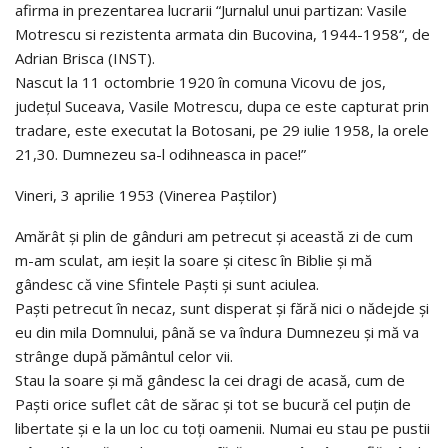
afirma in prezentarea lucrarii “Jurnalul unui partizan: Vasile
Motrescu si rezistenta armata din Bucovina, 1944-1958“, de
Adrian Brisca (INST).
Nascut la 11 octombrie 1920 în comuna Vicovu de jos,
județul Suceava, Vasile Motrescu, dupa ce este capturat prin
tradare, este executat la Botosani, pe 29 iulie 1958, la orele
21,30. Dumnezeu sa-l odihneasca in pace!”
Vineri, 3 aprilie 1953 (Vinerea Paștilor)
Amărât și plin de gânduri am petrecut și această zi de cum
m-am sculat, am ieșit la soare și citesc în Biblie și mă
gândesc că vine Sfintele Paști și sunt aciulea.
Paști petrecut în necaz, sunt disperat și fără nici o nădejde și
eu din mila Domnului, până se va îndura Dumnezeu și mă va
strânge după pământul celor vii.
Stau la soare și mă gândesc la cei dragi de acasă, cum de
Paști orice suflet cât de sărac și tot se bucură cel puțin de
libertate și e la un loc cu toți oamenii. Numai eu stau pe pustii