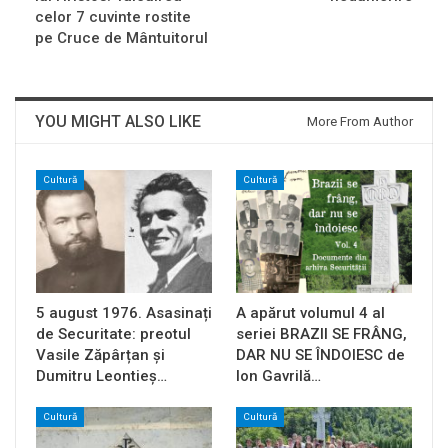
celor 7 cuvinte rostite
pe Cruce de Mântuitorul
YOU MIGHT ALSO LIKE
More From Author
Cultură
Cultură
5 august 1976. Asasinați
A apărut volumul 4 al
de Securitate: preotul
seriei BRAZII SE FRÂNG,
Vasile Zăpârțan și
DAR NU SE ÎNDOIESC de
Dumitru Leontieș…
Ion Gavrilă…
Cultură
Cultură