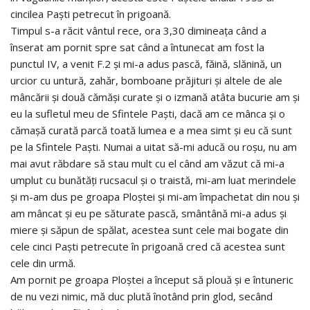
cincilea Paști petrecut în prigoană.
Timpul s-a răcit vântul rece, ora 3,30 dimineața când a
înserat am pornit spre sat când a întunecat am fost la
punctul IV, a venit F.2 și mi-a adus pască, făină, slănină, un
urcior cu untură, zahăr, bomboane prăjituri și altele de ale
mâncării și două cămăși curate și o izmană atâta bucurie am și
eu la sufletul meu de Sfintele Paști, dacă am ce mânca și o
cămașă curată parcă toată lumea e a mea simt și eu că sunt
pe la Sfintele Paști. Numai a uitat să-mi aducă ou roșu, nu am
mai avut răbdare să stau mult cu el când am văzut că mi-a
umplut cu bunătăți rucsacul și o traistă, mi-am luat merindele
și m-am dus pe groapa Ploștei și mi-am împachetat din nou și
am mâncat și eu pe săturate pască, smântână mi-a adus și
miere și săpun de spălat, acestea sunt cele mai bogate din
cele cinci Paști petrecute în prigoană cred că acestea sunt
cele din urmă.
Am pornit pe groapa Ploștei a început să plouă și e întuneric
de nu vezi nimic, mă duc plută înotând prin glod, secând