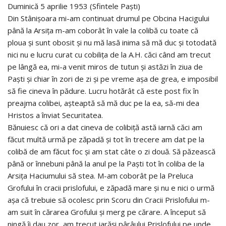
Duminică 5 aprilie 1953 (Sfintele Paști)
Din Stânișoara mi-am continuat drumul pe Obcina Hacigului
până la Arsița m-am coborât în vale la colibă cu toate că
ploua și sunt obosit și nu mă lasă inima să mă duc și totodată
nici nu e lucru curat cu cobilița de la A.H. căci când am trecut
pe lângă ea, mi-a venit miros de tutun și astăzi în ziua de
Paști și chiar în zori de zi și pe vreme așa de grea, e imposibil
să fie cineva în pădure. Lucru hotărât că este post fix în
preajma colibei, așteaptă să mă duc pe la ea, să-mi dea
Hristos a înviat Securitatea.
Bănuiesc că ori a dat cineva de colibiță astă iarnă căci am
făcut multă urmă pe zăpadă și tot în trecere am dat pe la
colibă de am făcut foc și am stat câte o zi două. Să păzească
până or înnebuni până la anul pe la Paști tot în coliba de la
Arsița Haciumului să stea. M-am coborât pe la Preluca
Grofului în cracii prislofului, e zăpadă mare și nu e nici o urmă
așa că trebuie să ocolesc prin Scoru din Cracii Prislofului m-
am suit în cărarea Grofului și merg pe cărare. A început să
ningă îi dau zor, am trecut iarăși pârâului Prislofului pe unde