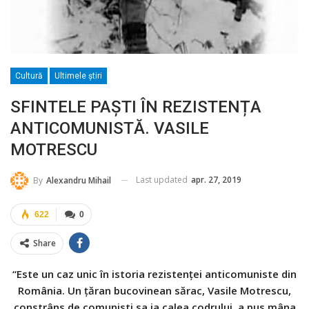
Cultură
Ultimele ştiri
SFINTELE PAȘTI ÎN REZISTENȚA
ANTICOMUNISTĂ. VASILE
MOTRESCU
Last updated
apr. 27, 2019
By
Alexandru Mihail
622
0
Share
“Este un caz unic în istoria rezisten
ț
ei anticomuniste din
România. Un țăran bucovinean sărac, Vasile Mot
rescu,
constrâns de comunisti sa ia calea codrului, a pus mâna