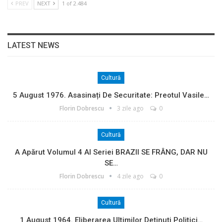
PREV
NEXT
1 of 2.484
LATEST NEWS
Cultură
5 August 1976. Asasinați De Securitate: Preotul Vasile…
Florin Dobrescu
3 zile ago
0
Cultură
A Apărut Volumul 4 Al Seriei BRAZII SE FRÂNG, DAR NU
SE…
Florin Dobrescu
4 zile ago
0
Cultură
1 August 1964. Eliberarea Ultimilor Deținuți Politici…