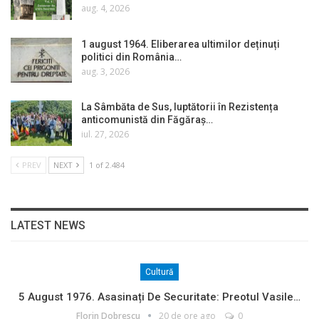
aug. 4, 2026
1 august 1964. Eliberarea ultimilor deținuți
politici din România…
aug. 3, 2026
La Sâmbăta de Sus, luptătorii în Rezistența
anticomunistă din Făgăraș…
iul. 27, 2026
PREV
NEXT
1 of 2.484
LATEST NEWS
Cultură
5 August 1976. Asasinați De Securitate: Preotul Vasile…
Florin Dobrescu
20 de ore ago
0