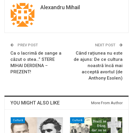
Alexandru Mihail
PREV POST
NEXT POST
Ca o lacrimă de sange a
Când rațiunea nu este
căzut o stea…” STERE
de ajuns: De ce cultura
MIHAI DERDENA –
noastră încă mai
PREZENT!
acceptă avortul (de
Anthony Esolen)
YOU MIGHT ALSO LIKE
More From Author
Cultură
Cultură