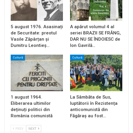
5 august 1976. Asasinați
A apărut volumul 4 al
de Securitate: preotul
seriei BRAZII SE FRÂNG,
Vasile Zăpârțan și
DAR NU SE ÎNDOIESC de
Dumitru Leontieș…
Ion Gavrilă…
Cultură
Cultură
1 august 1964.
La Sâmbăta de Sus,
Eliberarea ultimilor
luptătorii în Rezistența
deținuți politici din
anticomunistă din
România comunistă
Făgăraș au fost…
PREV
NEXT