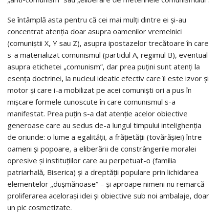
Se întâmplă asta pentru că cei mai mulți dintre ei și-au
concentrat atenția doar asupra oamenilor vremelnici
(comuniștii X, Y sau Z), asupra ipostazelor trecătoare în care
s-a materializat comunismul (partidul A, regimul B), eventual
asupra etichetei „comunism”, dar prea puțini sunt atenți la
esența doctrinei, la nucleul ideatic efectiv care îi este izvor și
motor și care i-a mobilizat pe acei comuniști ori a pus în
mișcare formele cunoscute în care comunismul s-a
manifestat. Prea puțin s-a dat atenție acelor obiective
generoase care au sedus de-a lungul timpului intelighenția
de oriunde: o lume a egalității, a frățietății (tovărășiei) între
oameni și popoare, a eliberării de constrângerile moralei
opresive și instituțiilor care au perpetuat-o (familia
patriarhală, Biserica) și a dreptății populare prin lichidarea
elementelor „dușmănoase” – și aproape nimeni nu remarcă
proliferarea acelorași idei și obiective sub noi ambalaje, doar
un pic cosmetizate.