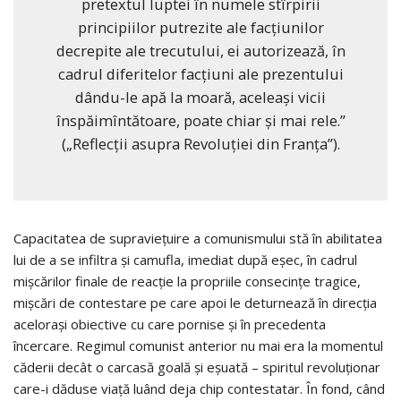
pretextul luptei în numele stîrpirii
principiilor putrezite ale facţiunilor
decrepite ale trecutului, ei autorizează, în
cadrul diferitelor facţiuni ale prezentului
dându-le apă la moară, aceleaşi vicii
înspăimîntătoare, poate chiar și mai rele.”
(„Reflecții asupra Revoluției din Franța”).
Capacitatea de supravieţuire a comunismului stă în abilitatea
lui de a se infiltra și camufla, imediat după eșec, în cadrul
mişcărilor finale de reacţie la propriile consecințe tragice,
mișcări de contestare pe care apoi le deturnează în direcția
acelorași obiective cu care pornise și în precedenta
încercare. Regimul comunist anterior nu mai era la momentul
căderii decât o carcasă goală și eșuată – spiritul revoluționar
care-i dăduse viață luând deja chip contestatar. În fond, când