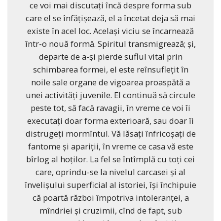
ce voi mai discutaţi încă despre forma sub
care el se înfăţişează, el a încetat deja să mai
existe în acel loc. Acelaşi viciu se încarnează
într-o nouă formă. Spiritul transmigrează; şi,
departe de a-şi pierde suflul vital prin
schimbarea formei, el este reînsufleţit în
noile sale organe de vigoarea proaspătă a
unei activităţi juvenile. El continuă să circule
peste tot, să facă ravagii, în vreme ce voi îi
executaţi doar forma exterioară, sau doar îi
distrugeţi mormîntul. Vă lăsaţi înfricoşaţi de
fantome şi apariţii, în vreme ce casa vă este
bîrlog al hoţilor. La fel se întîmplă cu toţi cei
care, oprindu-se la nivelul carcasei şi al
învelişului superficial al istoriei, îşi închipuie
că poartă război împotriva intoleranţei, a
mîndriei şi cruzimii, cînd de fapt, sub