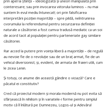
prin apel la știință – ideologizată și uneori manipulată prin
cointeresare; sau prin invocarea viitorului luminos – nu mai
suntem în evul mediu întunecat!; ori prin falsificarea
interpretării poziției majorității – spre pildă, neîntrunirea
cvorumului la referendumul pentru securizarea definiției
naturale a căsătoriei a fost cumva tradusă mediatic ca un soi
de acord tacit al populației pentru parteneriate gay similare
căsătoriei.
Rar acced la putere prin voința liberă a majorității – de regulă
au nevoie fie de o revoluție sau de un braț armat, fie de un
vehicul diversionist; și, evident, de armata de fraieri utili, cum
le zicea Lenin.
Și totuși, ce anume din această gândire o viciază? Care e
păcatul ei constitutiv?
Cred că proiectul modern și morala modernă nu pot evita să
sfârșească în nihilism și în variatele-i forme pentru simplul
motiv că îl înlătură pe Dumnezeu, Logos-ul și Adevărul