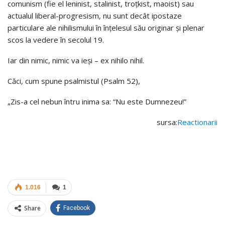
comunism (fie el leninist, stalinist, troțkist, maoist) sau
actualul liberal-progresism, nu sunt decât ipostaze
particulare ale nihilismului în înțelesul său originar și plenar
scos la vedere în secolul 19.
Iar din nimic, nimic va ieși – ex nihilo nihil.
Căci, cum spune psalmistul (Psalm 52),
„Zis-a cel nebun întru inima sa: “Nu este Dumnezeu!”
sursa:
Reactionarii
1.016
1
Share
Facebook