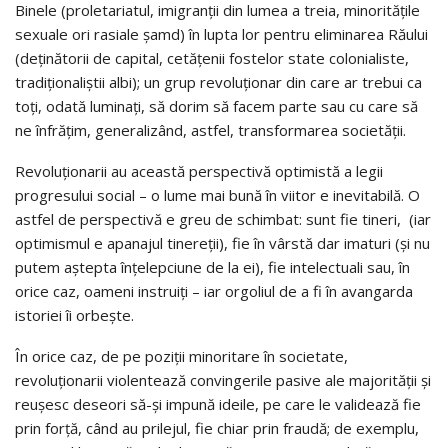
Binele (proletariatul, imigranții din lumea a treia, minoritățile
sexuale ori rasiale șamd) în lupta lor pentru eliminarea Răului
(deținătorii de capital, cetățenii fostelor state colonialiste,
tradiționaliștii albi); un grup revoluționar din care ar trebui ca
toți, odată luminați, să dorim să facem parte sau cu care să
ne înfrățim, generalizând, astfel, transformarea societății.
Revoluționarii au această perspectivă optimistă a legii
progresului social – o lume mai bună în viitor e inevitabilă. O
astfel de perspectivă e greu de schimbat: sunt fie tineri, (iar
optimismul e apanajul tinereții), fie în vârstă dar imaturi (și nu
putem aștepta înțelepciune de la ei), fie intelectuali sau, în
orice caz, oameni instruiți – iar orgoliul de a fi în avangarda
istoriei îi orbește.
În orice caz, de pe poziții minoritare în societate,
revoluționarii violentează convingerile pasive ale majorității și
reușesc deseori să-și impună ideile, pe care le validează fie
prin forță, când au prilejul, fie chiar prin fraudă; de exemplu,