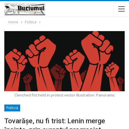
Home
Politică
Clenched fist held in protest vector illustration. Panoramic
Politică
Tovarășe, nu fi trist: Lenin merge