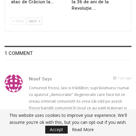
atac de Crăciun la…
la 36 de ani de la
Revoluție.…
PREV
NEXT
1 COMMENT
7 ani ago
Nisof
Says
Comunisti fricosi, lasi si trãdãtori, suprãvietuesc numai
cu ajutorul „democratie” degenerate care face tot ce
vreau criminali comunisti! As vrea sãi vãd pe acesti
fricosi banditi comunisti în locul ce au patit legionari si
alti detiunuti politici la Ajud, Gherla, Pitesti, Jilava, Sighet,
This website uses cookies to improve your experience. We'll
Canalul Dunãrea-Marea Neagrã, Bãrãgan si ect. ori
assume you're ok with this, but you can opt-out if you wish.
acesti fricosi si lasi comunisti niciodata nu a trecut prin
Accept
Read More
asa ceva! Cãtiva din ei au stat ca în hotel la Doftana,