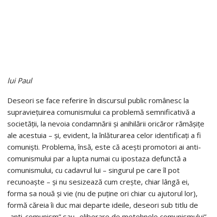
lui Paul
Deseori se face referire în discursul public românesc la
supraviețuirea comunismului ca problemă semnificativă a
societății, la nevoia condamnării și anihilării oricăror rămășițe
ale acestuia – și, evident, la înlăturarea celor identificați a fi
comuniști. Problema, însă, este că acești promotori ai anti-
comunismului par a lupta numai cu ipostaza defunctă a
comunismului, cu cadavrul lui – singurul pe care îl pot
recunoaște – și nu sesizează cum crește, chiar lângă ei,
forma sa nouă și vie (nu de puține ori chiar cu ajutorul lor),
formă căreia îi duc mai departe ideile, deseori sub titlu de
„anti-comunism” sau „eliberare de metehnele comunismului”.