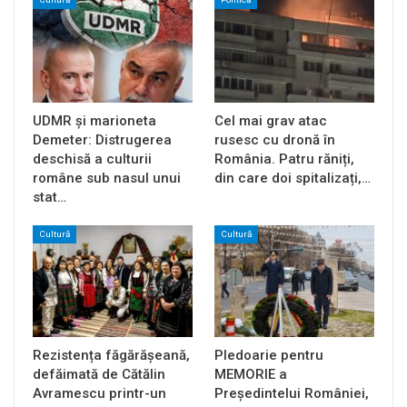
UDMR și marioneta
Cel mai grav atac
Demeter: Distrugerea
rusesc cu dronă în
deschisă a culturii
România. Patru răniți,
române sub nasul unui
din care doi spitalizați,…
stat…
Cultură
Cultură
Rezistența făgărășeană,
Pledoarie pentru
defăimată de Cătălin
MEMORIE a
Avramescu printr-un
Președintelui României,