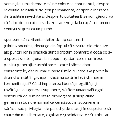
semințiile lumii chemate să ne coloreze continentul, despre
revoluția sexuală și de gen permanentă, despre eliberarea
de tradițiile învechite și despre toxicitatea Bisericii, gândiți-vă
că în loc de curcubeu și diversitate veți da la capăt de un nor
cenușiu și greu ca un plumb.
spuneam că reziliența ideilor de tip comunist
(nihilist/socialist) decurge din faptul că rezultatele efective
ale punerii lor în practică sunt oarecum contrare a ceea ce s-
a sperat și intenționat la început; așadar, ce e mai firesc
pentru generațiile următoare – care trăiesc doar
consecințele, dar nu mai cunosc iluziile cu care s-a pornit la
drumul sfârșit în groapă – dacă nu să și le facă din nou în
termenii inițiali? Când impunerea libertății, egalității și
tovărășiei au generat supunere, sărăcie universală egal
distribuită de o minoritate privilegiată și suspiciune
generalizată, nu e normal ca cei născuți în supunere, în
sărăcie sub privilegiați de partid și de stat și în suspiciune să
caute din nou libertate, egalitate și solidaritate? Și, tributari