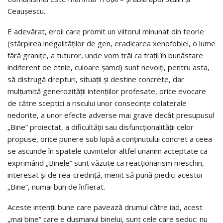
Ceaușescu.
E adevărat, eroii care promit un viitorul minunat din teorie
(stârpirea inegalităților de gen, eradicarea xenofobiei, o lume
fără granițe, a tuturor, unde vom trăi ca frații în bunăstare
indiferent de etnie, culoare șamd) sunt nevoiți, pentru asta,
să distrugă drepturi, situații și destine concrete, dar
mulțumită generozității intențiilor profesate, orice evocare
de către sceptici a riscului unor consecinţe colaterale
nedorite, a unor efecte adverse mai grave decât presupusul
„Bine” proiectat, a dificultăţii sau disfuncţionalităţii celor
propuse, orice punere sub lupă a conţinutului concret a ceea
se ascunde în spatele cuvintelor altfel unanim acceptate ca
exprimând „Binele” sunt văzute ca reacţionarism meschin,
interesat şi de rea-credinţă, menit să pună piedici acestui
„Bine”, numai bun de înfierat.
Aceste intenţii bune care pavează drumul către iad, acest
„mai bine” care e duşmanul binelui, sunt cele care seduc: nu