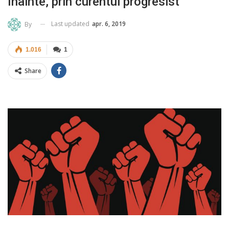
înainte, prin curentul progresist
Last updated
apr. 6, 2019
By
1.016
1
Share