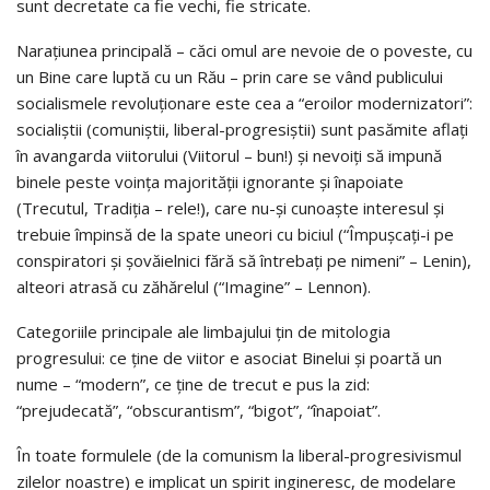
sunt decretate ca fie vechi, fie stricate.
Narațiunea principală – căci omul are nevoie de o poveste, cu
un Bine care luptă cu un Rău – prin care se vând publicului
socialismele revoluționare este cea a “eroilor modernizatori”:
socialiștii (comuniștii, liberal-progresiștii) sunt pasămite aflați
în avangarda viitorului (Viitorul – bun!) și nevoiți să impună
binele peste voința majorității ignorante și înapoiate
(Trecutul, Tradiția – rele!), care nu-și cunoaște interesul și
trebuie împinsă de la spate uneori cu biciul (“Împușcați-i pe
conspiratori și șovăielnici fără să întrebați pe nimeni” – Lenin),
alteori atrasă cu zăhărelul (“Imagine” – Lennon).
Categoriile principale ale limbajului țin de mitologia
progresului: ce ține de viitor e asociat Binelui și poartă un
nume – “modern”, ce ține de trecut e pus la zid:
“prejudecată”, “obscurantism”, “bigot”, “înapoiat”.
În toate formulele (de la comunism la liberal-progresivismul
zilelor noastre) e implicat un spirit ingineresc, de modelare