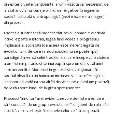
din exterior, intervenționistă, a lumii văzută ca mecanism: de
la stahanovismul barajelor hidroenergetice, la ingineria
socială, culturală și antropologică (vezi mișcarea transgen)
din prezent.
Esențială și intrinsecă modernității revoluționare e credința
într-o legitate a istoriei, legea fiind aceea a progresului
implacabil al societății (de aceea este inerent legată de
evoluționism, de care în mod absolut nu se poate lipsi),
paradigmă inversă celei tradiționale, care începe cu o cădere
a omului din paradis și se îndreaptă spre un sfârșit al unei
lumi pervertite. Modernul în general și revoluționarul în
special pleacă cu un handicap intrinsec și autoreferențial: e
incapabil să vadă istoria altfel decât ca pe o evoluție pozitivă,
de la rău spre bine, de la greu spre ușor etc.
Procesul “înnoitor” are, evident, nevoie de niște aleși care
să-l conducă, de un grup revoluționar “conștient de rolul său
istoric”, care vorbește în numele celor ce întruchipează