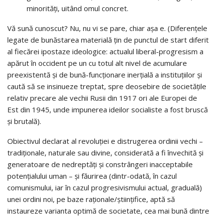
minorități, uitând omul concret.
Vă sună cunoscut? Nu, nu vi se pare, chiar așa e. (Diferențele
legate de bunăstarea materială țin de punctul de start diferit
al fiecărei ipostaze ideologice: actualul liberal-progresism a
apărut în occident pe un cu totul alt nivel de acumulare
preexistentă și de bună-funcționare inerțială a instituțiilor și
caută să se insinueze treptat, spre deosebire de societățile
relativ precare ale vechii Rusii din 1917 ori ale Europei de
Est din 1945, unde impunerea ideilor socialiste a fost bruscă
și brutală).
Obiectivul declarat al revoluției e distrugerea ordinii vechi –
tradiționale, naturale sau divine, considerată a fi învechită și
generatoare de nedreptăți și constrângeri inacceptabile
potențialului uman – și făurirea (dintr-odată, în cazul
comunismului, iar în cazul progresivismului actual, graduală)
unei ordini noi, pe baze raționale/științifice, aptă să
instaureze varianta optimă de societate, cea mai bună dintre