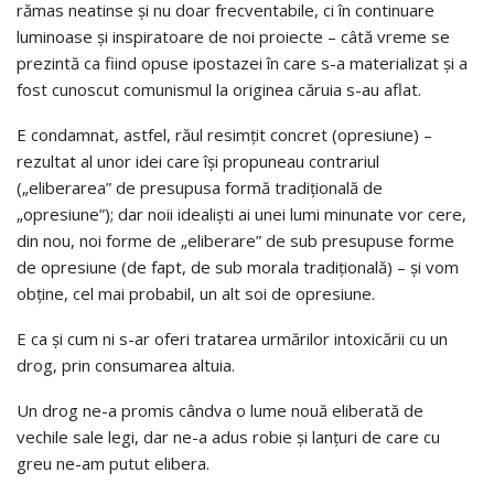
rămas neatinse şi nu doar frecventabile, ci în continuare
luminoase şi inspiratoare de noi proiecte – câtă vreme se
prezintă ca fiind opuse ipostazei în care s-a materializat și a
fost cunoscut comunismul la originea căruia s-au aflat.
E condamnat, astfel, răul resimţit concret (opresiune) –
rezultat al unor idei care îşi propuneau contrariul
(„eliberarea” de presupusa formă tradițională de
„opresiune”); dar noii idealiști ai unei lumi minunate vor cere,
din nou, noi forme de „eliberare” de sub presupuse forme
de opresiune (de fapt, de sub morala tradițională) – și vom
obține, cel mai probabil, un alt soi de opresiune.
E ca și cum ni s-ar oferi tratarea urmărilor intoxicării cu un
drog, prin consumarea altuia.
Un drog ne-a promis cândva o lume nouă eliberată de
vechile sale legi, dar ne-a adus robie și lanțuri de care cu
greu ne-am putut elibera.