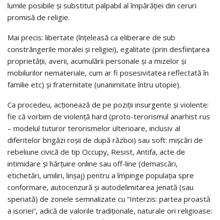
lumile posibile și substitut palpabil al împărăției din ceruri
promisă de religie.
Mai precis: libertate (înțeleasă ca eliberare de sub
constrângerile moralei și religiei), egalitate (prin desființarea
proprietății, averii, acumulării personale și a mizelor și
mobilurilor nemateriale, cum ar fi posesivitatea reflectată în
familie etc) și fraternitate (unanimitate întru utopie).
Ca procedeu, acționează de pe poziții insurgente și violente:
fie că vorbim de violență hard (proto-terorismul anarhist rus
– modelul tuturor terorismelor ulterioare, inclusiv al
diferitelor brigăzi roșii de după război) sau soft: mișcări de
rebeliune civică de tip Occupy, Resist, Antifa, acte de
intimidare și hărțuire online sau off-line (demascări,
etichetări, umiliri, linșaj) pentru a împinge populația spre
conformare, autocenzură și autodelimitarea jenată (sau
speriată) de zonele semnalizate cu “Interzis: partea proastă
a isoriei”, adică de valorile tradiționale, naturale ori religioase: