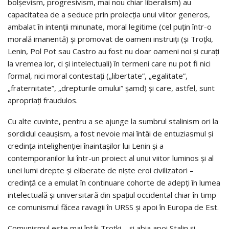
bolşevism, progresivism, mai nou chiar liberalism) au
capacitatea de a seduce prin proiecţia unui viitor generos,
ambalat în intenţii minunate, moral legitime (cel puțin într-o
morală imanentă) şi promovat de oameni instruiţi (şi Troţki,
Lenin, Pol Pot sau Castro au fost nu doar oameni noi şi curaţi
la vremea lor, ci și intelectuali) în termeni care nu pot fi nici
formal, nici moral contestaţi („libertate”, „egalitate”,
„fraternitate”, „drepturile omului” şamd) şi care, astfel, sunt
apropriați fraudulos.
Cu alte cuvinte, pentru a se ajunge la sumbrul stalinism ori la
sordidul ceaușism, a fost nevoie mai întâi de entuziasmul și
credința intelighenției înaintașilor lui Lenin și a
contemporanilor lui într-un proiect al unui viitor luminos și al
unei lumi drepte și eliberate de niște eroi civilizatori –
credință ce a emulat în continuare cohorte de adepți în lumea
intelectuală și universitară din spațiul occidental chiar în timp
ce comunismul făcea ravagii în URSS și apoi în Europa de Est.
Comunismul este mai întâi Troțki – și abia apoi Stalin și