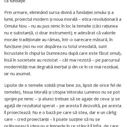
ca fundație.
Prin urmare, eliminând sursa divină a fundației omului și a
lumii, proiectul modern și noua morală – etica revoluționară a
Omului Nou – nu au pus nimic în loc la temelie (căci rațiunea
nu e substanță, ci doar instrument); e adevărat că valorile
morale tradiționale au rămas, într-o oarecare măsură, în
funcțiune (nici nu vor dispărea cu totul vreodată, sunt
încrustate în chipul lui Dumnezeu după care este făcut omul),
însă în societate au rezistat – cât mai rezistă – pe parcursul
modernității mai degrabă inerțial și din ce în ce mai rezidual,
iar nu asumat.
Lipsite de o temelie solidă (mai bine zis, lipsit de orice fel de
temelie), Noua Morală și Utopia Viitorului Luminos nu se pot
sprijini pe nimic – și atunci trebuie să se agațe de ceva: și se
agață de rezultatul sperat – pe acesta îl dezvoltă, pe acesta
îl proiectează. Nu e o bază pe care să stea, dar e un cârlig
care – cred proiectanții – îi poate susține să nu se
prăbușească (deși nu e limpede în ce stâncă îl înfig, de care