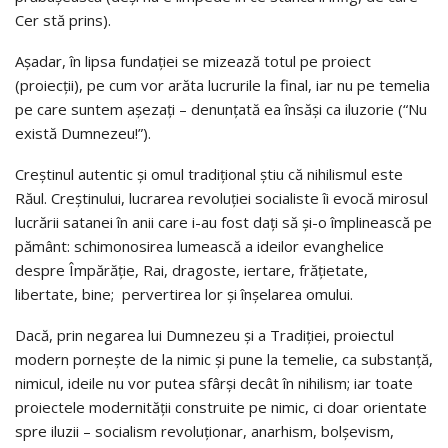
Cer stă prins).
Așadar, în lipsa fundației se mizează totul pe proiect
(proiecții), pe cum vor arăta lucrurile la final, iar nu pe temelia
pe care suntem așezați – denunțată ea însăși ca iluzorie (“Nu
există Dumnezeu!”).
Creștinul autentic și omul tradițional știu că nihilismul este
Răul. Creștinului, lucrarea revoluției socialiste îi evocă mirosul
lucrării satanei în anii care i-au fost dați să și-o împlinească pe
pământ: schimonosirea lumească a ideilor evanghelice
despre Împărăție, Rai, dragoste, iertare, frățietate,
libertate, bine; pervertirea lor și înșelarea omului.
Dacă, prin negarea lui Dumnezeu și a Tradiției, proiectul
modern pornește de la nimic și pune la temelie, ca substanță,
nimicul, ideile nu vor putea sfârși decât în nihilism; iar toate
proiectele modernității construite pe nimic, ci doar orientate
spre iluzii – socialism revoluționar, anarhism, bolșevism,