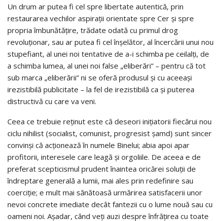
Un drum ar putea fi cel spre libertate autentică, prin
restaurarea vechilor aspirații orientate spre Cer și spre
propria îmbunătățire, trădate odată cu primul drog
revoluţionar, sau ar putea fi cel înşelător, al încercării unui nou
stupefiant, al unei noi tentative de a-i schimba pe ceilalți, de
a schimba lumea, al unei noi false „eliberări” – pentru că tot
sub marca „eliberării” ni se oferă produsul și cu aceeași
irezistibilă publicitate – la fel de irezistibilă ca și puterea
distructivă cu care va veni.
Ceea ce trebuie reținut este că deseori inițiatorii fiecărui nou
ciclu nihilist (socialist, comunist, progresist șamd) sunt sincer
convinși că acționează în numele Binelui; abia apoi apar
profitorii, interesele care leagă și orgoliile. De aceea e de
preferat scepticismul prudent înaintea oricărei soluții de
îndreptare generală a lumii, mai ales prin redefinire sau
coerciție; e mult mai sănătoasă urmărirea satisfacerii unor
nevoi concrete imediate decât fantezii cu o lume nouă sau cu
oameni noi. Așadar, când veți auzi despre înfrățirea cu toate