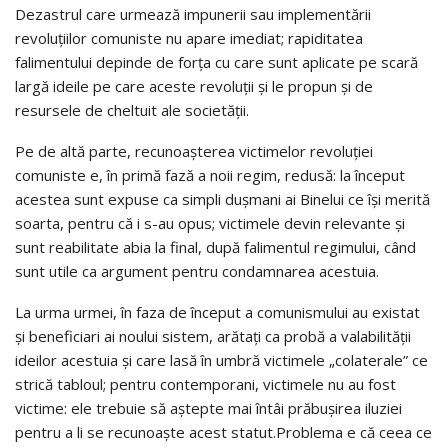
Dezastrul care urmează impunerii sau implementării
revoluţiilor comuniste nu apare imediat; rapiditatea
falimentului depinde de forţa cu care sunt aplicate pe scară
largă ideile pe care aceste revoluţii şi le propun și de
resursele de cheltuit ale societății.
Pe de altă parte, recunoașterea victimelor revoluţiei
comuniste e, în primă fază a noii regim, redusă: la început
acestea sunt expuse ca simpli duşmani ai Binelui ce îşi merită
soarta, pentru că i s-au opus; victimele devin relevante și
sunt reabilitate abia la final, după falimentul regimului, când
sunt utile ca argument pentru condamnarea acestuia.
La urma urmei, în faza de început a comunismului au existat
și beneficiari ai noului sistem, arătați ca probă a valabilității
ideilor acestuia și care lasă în umbră victimele „colaterale” ce
strică tabloul; pentru contemporani, victimele nu au fost
victime: ele trebuie să aștepte mai întâi prăbușirea iluziei
pentru a li se recunoaște acest statut.Problema e că ceea ce