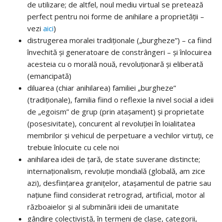
de utilizare; de altfel, noul mediu virtual se pretează
perfect pentru noi forme de anihilare a proprietății –
vezi
aici
)
distrugerea moralei tradiționale („burgheze”) – ca fiind
învechită și generatoare de constrângeri – și înlocuirea
acesteia cu o morală nouă, revoluționară și eliberată
(emancipată)
diluarea (chiar anihilarea) familiei „burgheze”
(tradiționale), familia fiind o reflexie la nivel social a ideii
de „egoism” de grup (prin atașament) și proprietate
(posesivitate), concurent al revoluției în loialitatea
membrilor și vehicul de perpetuare a vechilor virtuți, ce
trebuie înlocuite cu cele noi
anihilarea ideii de țară, de state suverane distincte;
internaționalism, revoluție mondială (globală, am zice
azi), desființarea granițelor, atașamentul de patrie sau
națiune fiind considerat retrograd, artificial, motor al
războaielor și al subminării ideii de umanitate
gândire colectivistă, în termeni de clase, categorii,