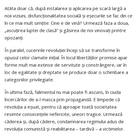
Atâta doar că, după instalarea şi aplicarea pe scară largă a
noii viziuni, disfuncţionalitatea socială şi eşecurile se fac din ce
în ce mai mult simţite: Cine e de vină? Urmează faza a doua,
„ascuţirea luptei de clasă” şi găsirea de noi vinovaţi printre
opozanţi.
În paralel, cuceririle revoluţiei încep să se transforme în
opusul celor clamate iniţial. În locul libertăţilor promise apar
forme mult mai extinse de servitute şi constrângere, iar în
loc de egalitate şi dreptate se produce doar o schimbare a
categoriilor privilegiate.
În ultima fază, falimentul nu mai poate fi ascuns, în ciuda
încercărilor de a-l masca prin propagandă. E limpede că
revoluţia a eşuat, pentru că aproape toată societatea
resimte consecinţele nefericite, uneori tragice. Urmează
căderea şi, după cădere, condamnarea regimului adus de
revoluţia comunistă și reabilitarea – tardivă – a victimelor.