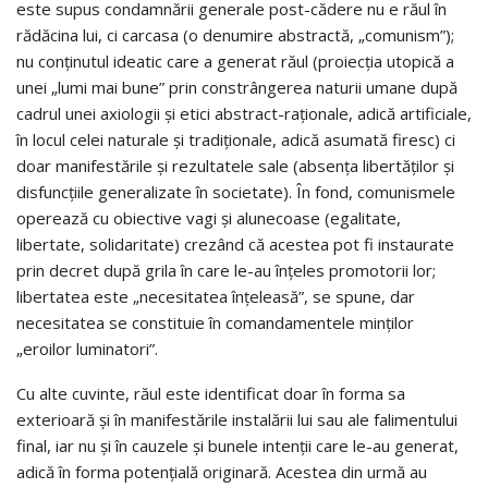
este supus condamnării generale post-cădere nu e răul în
rădăcina lui, ci carcasa (o denumire abstractă, „comunism”);
nu conținutul ideatic care a generat răul (proiecția utopică a
unei „lumi mai bune” prin constrângerea naturii umane după
cadrul unei axiologii și etici abstract-raționale, adică artificiale,
în locul celei naturale și tradiționale, adică asumată firesc) ci
doar manifestările și rezultatele sale (absenţa libertăţilor şi
disfuncţiile generalizate în societate). În fond, comunismele
operează cu obiective vagi și alunecoase (egalitate,
libertate, solidaritate) crezând că acestea pot fi instaurate
prin decret după grila în care le-au înțeles promotorii lor;
libertatea este „necesitatea înțeleasă”, se spune, dar
necesitatea se constituie în comandamentele minților
„eroilor luminatori”.
Cu alte cuvinte, răul este identificat doar în forma sa
exterioară și în manifestările instalării lui sau ale falimentului
final, iar nu şi în cauzele şi bunele intenţii care le-au generat,
adică în forma potențială originară. Acestea din urmă au