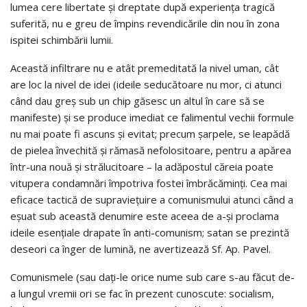
lumea cere libertate și dreptate după experiența tragică
suferită, nu e greu de împins revendicările din nou în zona
ispitei schimbării lumii.
Această infiltrare nu e atât premeditată la nivel uman, cât
are loc la nivel de idei (ideile seducătoare nu mor, ci atunci
când dau greș sub un chip găsesc un altul în care să se
manifeste) și se produce imediat ce falimentul vechii formule
nu mai poate fi ascuns şi evitat; precum șarpele, se leapădă
de pielea învechită și rămasă nefolositoare, pentru a apărea
într-una nouă și strălucitoare – la adăpostul căreia poate
vitupera condamnări împotriva fostei îmbrăcăminți. Cea mai
eficace tactică de supraviețuire a comunismului atunci când a
eșuat sub această denumire este aceea de a-și proclama
ideile esențiale drapate în anti-comunism; satan se prezintă
deseori ca înger de lumină, ne avertizează Sf. Ap. Pavel.
Comunismele (sau daţi-le orice nume sub care s-au făcut de-
a lungul vremii ori se fac în prezent cunoscute: socialism,