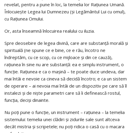
revelat, pentru a pune în loc, la temelia lor Rațiunea Umană.
Înlocuiește Legea lui Dumnezeu (și Legământul Lui cu omul),
cu Rațiunea Omului.
Or, asta înseamnă înlocuirea realului cu iluzia.
Spre deosebire de legea divină, care are substanță morală și
spirituală (ne spune ce e bine, ce e rău, încotro ne
îndreptăm, cu ce scop, cu ce mijloace și din ce cauză),
rațiunea în sine nu are substanță: ea e simplu instrument, o
funcție. Rațiunea e ca o mașină – te poate duce undeva, dar
mai întâi e nevoie ca cineva să decidă încotro; e ca un sistem
de operare – ai nevoia mai întâi de un dispozitiv pe care să îl
instalezi și de niște parametri care să îi definească rostul,
funcția, deciși dinainte.
Nu poți pune o funcție, un instrument – rațiunea – la temelia
sistemului: temelia unei clădiri și zidurile sale sunt altceva
decât mistria și scripetele; nu poți ridica o casă cu o macara