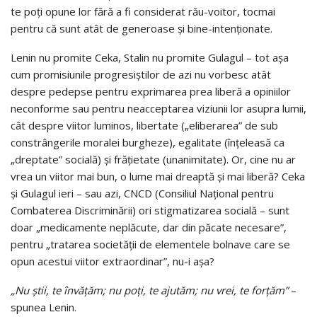
te poţi opune lor fără a fi considerat rău-voitor, tocmai
pentru că sunt atât de generoase şi bine-intenţionate.
Lenin nu promite Ceka, Stalin nu promite Gulagul – tot așa
cum promisiunile progresiştilor de azi nu vorbesc atât
despre pedepse pentru exprimarea prea liberă a opiniilor
neconforme sau pentru neacceptarea viziunii lor asupra lumii,
cât despre viitor luminos, libertate („eliberarea” de sub
constrângerile moralei burgheze), egalitate (înţeleasă ca
„dreptate” socială) şi frăţietate (unanimitate). Or, cine nu ar
vrea un viitor mai bun, o lume mai dreaptă şi mai liberă? Ceka
şi Gulagul ieri – sau azi, CNCD (Consiliul Național pentru
Combaterea Discriminării) ori stigmatizarea socială – sunt
doar „medicamente neplăcute, dar din păcate necesare”,
pentru „tratarea societăţii de elementele bolnave care se
opun acestui viitor extraordinar”, nu-i aşa?
„Nu ştii, te învăţăm; nu poţi, te ajutăm; nu vrei, te forţăm”
–
spunea Lenin.