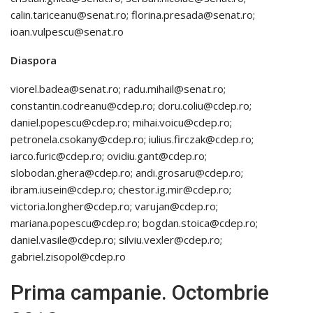
calin.tariceanu@senat.ro; florina.presada@senat.ro;
ioan.vulpescu@senat.ro
Diaspora
viorel.badea@senat.ro; radu.mihail@senat.ro;
constantin.codreanu@cdep.ro; doru.coliu@cdep.ro;
daniel.popescu@cdep.ro; mihai.voicu@cdep.ro;
petronela.csokany@cdep.ro; iulius.firczak@cdep.ro;
iarco.furic@cdep.ro; ovidiu.gant@cdep.ro;
slobodan.ghera@cdep.ro; andi.grosaru@cdep.ro;
ibram.iusein@cdep.ro; chestor.ig.mir@cdep.ro;
victoria.longher@cdep.ro; varujan@cdep.ro;
mariana.popescu@cdep.ro; bogdan.stoica@cdep.ro;
daniel.vasile@cdep.ro; silviu.vexler@cdep.ro;
gabriel.zisopol@cdep.ro
Prima campanie. Octombrie