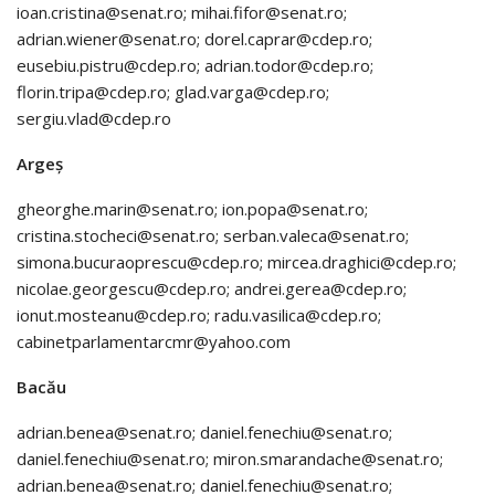
ioan.cristina@senat.ro; mihai.fifor@senat.ro;
adrian.wiener@senat.ro; dorel.caprar@cdep.ro;
eusebiu.pistru@cdep.ro; adrian.todor@cdep.ro;
florin.tripa@cdep.ro; glad.varga@cdep.ro;
sergiu.vlad@cdep.ro
Argeș
gheorghe.marin@senat.ro; ion.popa@senat.ro;
cristina.stocheci@senat.ro; serban.valeca@senat.ro;
simona.bucuraoprescu@cdep.ro; mircea.draghici@cdep.ro;
nicolae.georgescu@cdep.ro; andrei.gerea@cdep.ro;
ionut.mosteanu@cdep.ro; radu.vasilica@cdep.ro;
cabinetparlamentarcmr@yahoo.com
Bacău
adrian.benea@senat.ro; daniel.fenechiu@senat.ro;
daniel.fenechiu@senat.ro; miron.smarandache@senat.ro;
adrian.benea@senat.ro; daniel.fenechiu@senat.ro;