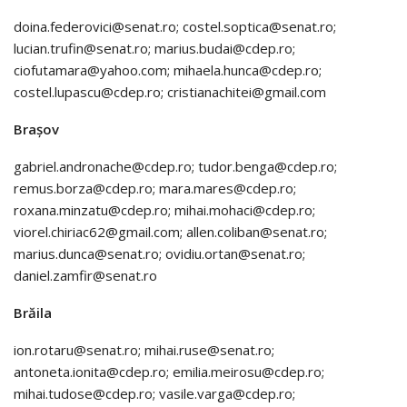
doina.federovici@senat.ro; costel.soptica@senat.ro;
lucian.trufin@senat.ro; marius.budai@cdep.ro;
ciofutamara@yahoo.com; mihaela.hunca@cdep.ro;
costel.lupascu@cdep.ro; cristianachitei@gmail.com
Brașov
gabriel.andronache@cdep.ro; tudor.benga@cdep.ro;
remus.borza@cdep.ro; mara.mares@cdep.ro;
roxana.minzatu@cdep.ro; mihai.mohaci@cdep.ro;
viorel.chiriac62@gmail.com; allen.coliban@senat.ro;
marius.dunca@senat.ro; ovidiu.ortan@senat.ro;
daniel.zamfir@senat.ro
Brăila
ion.rotaru@senat.ro; mihai.ruse@senat.ro;
antoneta.ionita@cdep.ro; emilia.meirosu@cdep.ro;
mihai.tudose@cdep.ro; vasile.varga@cdep.ro;