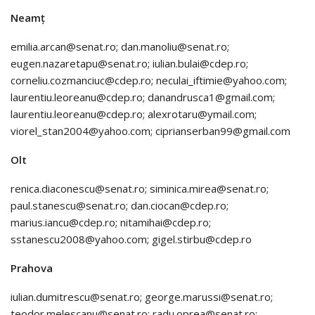
Neamț
emilia.arcan@senat.ro; dan.manoliu@senat.ro;
eugen.nazaretapu@senat.ro; iulian.bulai@cdep.ro;
corneliu.cozmanciuc@cdep.ro; neculai_iftimie@yahoo.com;
laurentiu.leoreanu@cdep.ro; danandrusca1@gmail.com;
laurentiu.leoreanu@cdep.ro; alexrotaru@ymail.com;
viorel_stan2004@yahoo.com; ciprianserban99@gmail.com
Olt
renica.diaconescu@senat.ro; siminica.mirea@senat.ro;
paul.stanescu@senat.ro; dan.ciocan@cdep.ro;
marius.iancu@cdep.ro; nitamihai@cdep.ro;
sstanescu2008@yahoo.com; gigel.stirbu@cdep.ro
Prahova
iulian.dumitrescu@senat.ro; george.marussi@senat.ro;
teodor.melescanu@senat.ro; radu.oprea@senat.ro;