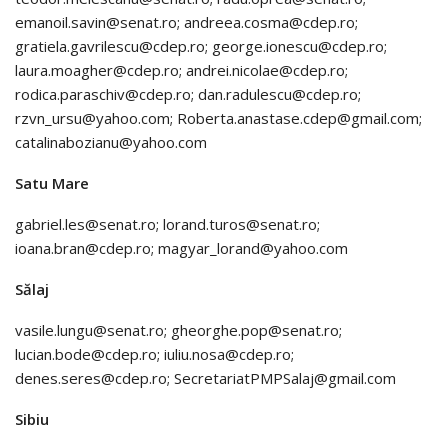
emanoil.savin@senat.ro; andreea.cosma@cdep.ro;
gratiela.gavrilescu@cdep.ro; george.ionescu@cdep.ro;
laura.moagher@cdep.ro; andrei.nicolae@cdep.ro;
rodica.paraschiv@cdep.ro; dan.radulescu@cdep.ro;
rzvn_ursu@yahoo.com; Roberta.anastase.cdep@gmail.com;
catalinabozianu@yahoo.com
Satu Mare
gabriel.les@senat.ro; lorand.turos@senat.ro;
ioana.bran@cdep.ro; magyar_lorand@yahoo.com
Sălaj
vasile.lungu@senat.ro; gheorghe.pop@senat.ro;
lucian.bode@cdep.ro; iuliu.nosa@cdep.ro;
denes.seres@cdep.ro; SecretariatPMPSalaj@gmail.com
Sibiu