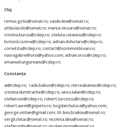
Cluj
remus.gotiu@senat.ro; vasile.ilea@senat.ro;
attila.laszlo@senat.ro; marius.nicoara@senat.ro;
cristina.burciu@cdep.ro; steluta.cataniciu@cdep.ro;
botond.csoma@cdep.ro; adrian.dohotaru@cdep.ro;
cornel.itu@cdep.ro; contact@sorinmoldovan.ro;
nasragabrielhoria@yahoo.com; adrian.oros@cdep.ro;
emanuel.ungureanu@cdep.ro
Constanța
ai@cdep.ro; radu.babus@cdep.ro; mirceabanias@cdep.ro;
cristina.dumitrache@cdep.ro; iancu.iulian@cdep.ro;
stelian.ion@cdep.ro; robert.turcescu@cdep.ro;
robert.aurel@gepeto.ro; bogdan.hutuca@yahoo.com;
george.vishan@gmail.com; tit-liviu.brailoiu@senat.ro;
vergil.chitac@senat.ro; nicoleta.dinu@senat.ro;
stefan.mihu@senat.ro; nicolae.moga@senat.ro