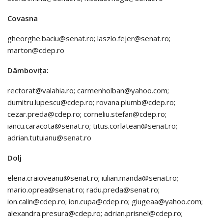
Covasna
gheorghe.baciu@senat.ro; laszlo.fejer@senat.ro;
marton@cdep.ro
Dâmbovița:
rectorat@valahia.ro; carmenholban@yahoo.com;
dumitru.lupescu@cdep.ro; rovana.plumb@cdep.ro;
cezar.preda@cdep.ro; corneliu.stefan@cdep.ro;
iancu.caracota@senat.ro; titus.corlatean@senat.ro;
adrian.tutuianu@senat.ro
Dolj
elena.craioveanu@senat.ro; iulian.manda@senat.ro;
mario.oprea@senat.ro; radu.preda@senat.ro;
ion.calin@cdep.ro; ion.cupa@cdep.ro; giugeaa@yahoo.com;
alexandra.presura@cdep.ro; adrian.prisnel@cdep.ro;