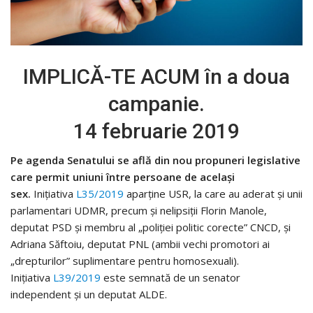
IMPLICĂ-TE ACUM în a doua
campanie.
14 februarie 2019
Pe agenda Senatului se află din nou propuneri legislative
care permit uniuni între persoane de același
sex.
Inițiativa
L35/2019
aparține USR, la care au aderat și unii
parlamentari UDMR, precum și nelipsiții Florin Manole,
deputat PSD și membru al „poliției politic corecte” CNCD, și
Adriana Săftoiu, deputat PNL (ambii vechi promotori ai
„drepturilor” suplimentare pentru homosexuali).
Inițiativa
L39/2019
este semnată de un senator
independent și un deputat ALDE.