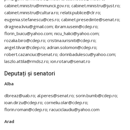
cabinet.ministru@mmuncii.gov.ro; cabinet.ministru@just.ro;
cabinet.ministru@cultura.ro; relatii.publice@clr.ro;
eugenia.stefanescu@ces.ro; cabinet.presedinte@senat.ro;
dragnea.liviu@gmail.com; ibram.iusein@cdep.ro;
florin_buicu@yahoo.com; nicu_halici@yahoo.com;
rozalia.biro@cdep.ro; cristina.iurisniti@cdep.ro;
angel.tilvar@cdep.ro; adrian.solomon@cdep.ro;
robert.cazanciuc@senat.ro; dorinbadulescu@yahoo.com;
laszlo.attila@rmdsz.ro; ion.rotaru@senat.ro
Deputați și senatori
Alba
dbreaz@uab.ro; al.peres@senat.ro; sorin.bumb@cdep.ro;
ioan.dirzu@cdep.ro; corneliu.olar@cdep.ro;
florin.roman@cdep.ro; racuciclaudiu@yahoo.com
Arad