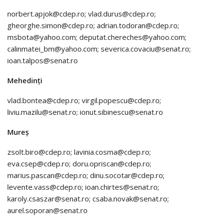
norbert.apjok@cdep.ro; vlad.durus@cdep.ro;
gheorghe.simon@cdep.ro; adrian.todoran@cdep.ro;
msbota@yahoo.com; deputat.chereches@yahoo.com;
calinmatei_bm@yahoo.com; severica.covaciu@senat.ro;
ioan.talpos@senat.ro
Mehedinți
vlad.bontea@cdep.ro; virgil.popescu@cdep.ro;
liviu.mazilu@senat.ro; ionut.sibinescu@senat.ro
Mureș
zsolt.biro@cdep.ro; lavinia.cosma@cdep.ro;
eva.csep@cdep.ro; doru.opriscan@cdep.ro;
marius.pascan@cdep.ro; dinu.socotar@cdep.ro;
levente.vass@cdep.ro; ioan.chirtes@senat.ro;
karoly.csaszar@senat.ro; csaba.novak@senat.ro;
aurel.soporan@senat.ro