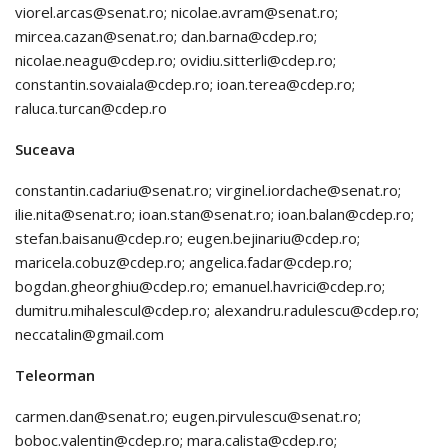
viorel.arcas@senat.ro; nicolae.avram@senat.ro;
mircea.cazan@senat.ro; dan.barna@cdep.ro;
nicolae.neagu@cdep.ro; ovidiu.sitterli@cdep.ro;
constantin.sovaiala@cdep.ro; ioan.terea@cdep.ro;
raluca.turcan@cdep.ro
Suceava
constantin.cadariu@senat.ro; virginel.iordache@senat.ro;
ilie.nita@senat.ro; ioan.stan@senat.ro; ioan.balan@cdep.ro;
stefan.baisanu@cdep.ro; eugen.bejinariu@cdep.ro;
maricela.cobuz@cdep.ro; angelica.fadar@cdep.ro;
bogdan.gheorghiu@cdep.ro; emanuel.havrici@cdep.ro;
dumitru.mihalescul@cdep.ro; alexandru.radulescu@cdep.ro;
neccatalin@gmail.com
Teleorman
carmen.dan@senat.ro; eugen.pirvulescu@senat.ro;
boboc.valentin@cdep.ro; mara.calista@cdep.ro;