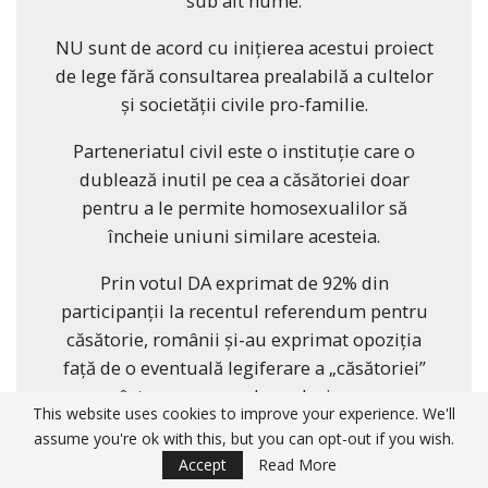
sub alt nume.
NU sunt de acord cu inițierea acestui proiect
de lege fără consultarea prealabilă a cultelor
și societății civile pro-familie.
Parteneriatul civil este o instituție care o
dublează inutil pe cea a căsătoriei doar
pentru a le permite homosexualilor să
încheie uniuni similare acesteia.
Prin votul DA exprimat de 92% din
participanții la recentul referendum pentru
căsătorie, românii și-au exprimat opoziția
față de o eventuală legiferare a „căsătoriei”
între persoane de același sex.
This website uses cookies to improve your experience. We'll
assume you're ok with this, but you can opt-out if you wish.
Prin urmare, cel mai echitabil ar fi ca și legea
Accept
Read More
parteneriatului civil să fie supusă unui