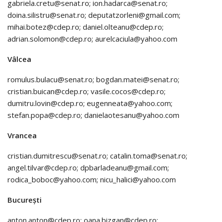
gabriela.cretu@senat.ro; ion.hadarca@senat.ro;
doina.silistru@senat.ro; deputatzorleni@gmail.com;
mihai.botez@cdep.ro; daniel.olteanu@cdep.ro;
adrian.solomon@cdep.ro; aurelcaciula@yahoo.com
Vâlcea
romulus.bulacu@senat.ro; bogdan.matei@senat.ro;
cristian.buican@cdep.ro; vasile.cocos@cdep.ro;
dumitru.lovin@cdep.ro; eugenneata@yahoo.com;
stefan.popa@cdep.ro; danielaotesanu@yahoo.com
Vrancea
cristian.dumitrescu@senat.ro; catalin.toma@senat.ro;
angel.tilvar@cdep.ro; dpbarladeanu@gmail.com;
rodica_boboc@yahoo.com; nicu_halici@yahoo.com
București
anton.anton@cdep.ro; oana.bizgan@cdep.ro;