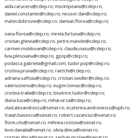
aida.caruceru@cdep.ro; mscimpeanu@cdep.ro;
daniel.constantin@cdep.ro; nicusor.dan@cdep.ro;
matei.dobrovie@cdep.ro; damian.florea@cdep.ro;
oana.florea@cdep.ro; mirela.furtuna@cdep.ro;
cristian.ghinea@cdep.ro; petre.manole@cdep.ro;
carmen.moldovan@cdep.ro; claudiu.nasui@cdep.ro;
liviu.plesoianu@cdep.ro; gpop@cdep.ro;
podasca.gabriela@gmail.com; tudor.pop@cdep.ro;
cristina.pruna@cdep.ro; raetchi@cdep.ro;
adriana.saftoiu@cdep.ro; cristian.seidler@cdep.ro;
valeriusteriu@cdep.ro; eugen.tomac@cdep.ro;
cristina.traila@cdep.ro; beatrice.tudor@cdep.ro;
diana.tusa@cdep.ro; mihai.virza@cdep.ro;
vlad.alexandrescu@senat.ro; ecaterina.andronescu@upb.ro;
traian.basescu@senat.ro; robert.cazanciuc@senat.ro;
florin.citu@senat.ro; mihnea.costoiu@senat.ro;
leon.danaila@senat.ro; silvia.dinica@senat.ro;
cristian.ghica@senat.ro; serban.nicolae@senat.ro;