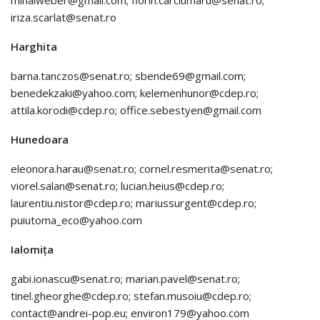
mihaiweber@gmail.com; florin.carciumaru@senat.ro;
iriza.scarlat@senat.ro
Harghita
barna.tanczos@senat.ro; sbende69@gmail.com;
benedekzaki@yahoo.com; kelemenhunor@cdep.ro;
attila.korodi@cdep.ro; office.sebestyen@gmail.com
Hunedoara
eleonora.harau@senat.ro; cornel.resmerita@senat.ro;
viorel.salan@senat.ro; lucian.heius@cdep.ro;
laurentiu.nistor@cdep.ro; mariussurgent@cdep.ro;
puiutoma_eco@yahoo.com
Ialomița
gabi.ionascu@senat.ro; marian.pavel@senat.ro;
tinel.gheorghe@cdep.ro; stefan.musoiu@cdep.ro;
contact@andrei-pop.eu; environ179@yahoo.com