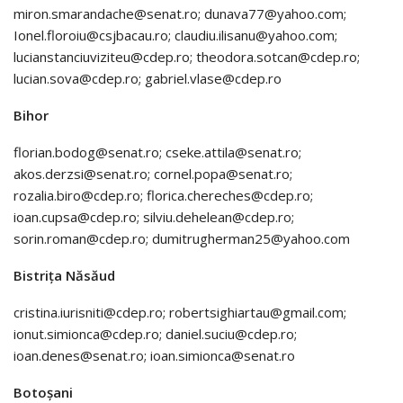
miron.smarandache@senat.ro; dunava77@yahoo.com;
Ionel.floroiu@csjbacau.ro; claudiu.ilisanu@yahoo.com;
lucianstanciuviziteu@cdep.ro; theodora.sotcan@cdep.ro;
lucian.sova@cdep.ro; gabriel.vlase@cdep.ro
Bihor
florian.bodog@senat.ro; cseke.attila@senat.ro;
akos.derzsi@senat.ro; cornel.popa@senat.ro;
rozalia.biro@cdep.ro; florica.chereches@cdep.ro;
ioan.cupsa@cdep.ro; silviu.dehelean@cdep.ro;
sorin.roman@cdep.ro; dumitrugherman25@yahoo.com
Bistrița Năsăud
cristina.iurisniti@cdep.ro; robertsighiartau@gmail.com;
ionut.simionca@cdep.ro; daniel.suciu@cdep.ro;
ioan.denes@senat.ro; ioan.simionca@senat.ro
Botoșani