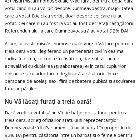
Activiștii mișcării homosexuale V-au furat pentru a doua oară
votul când nu au vorbit despre Dumneavoastră, majoritatea
care a votat DA, ci au vorbit doar despre cei care nu au
votat. Cei care nu au fost la vot au fost decretați câștigătorii
Referendumului la care Dumneavoastră ați votat 92% DA!
Acum, activiștii mișcării homosexuale vor să Vă fure pentru a
treia oară votul, legiferând un parteneriat civil în cea mai
radicală formă, ce copiază căsătoria, dar sub alt nume,
echivalând cu dublarea (și sabotarea) ei în cazul cuplurilor
obișnuite și cu adoptarea deghizată a căsătoriei între
persoane de același sex, fără dezbatere publică și ascultarea
tuturor părților!
Nu Vă lăsați furați a treia oară!
Dacă vreți ca votul să nu Vă fie batjocorit și furat pentru a
treia oară, scrieți oficialilor statului și reprezentanților
Dumneavoastră în Parlament că nu ați votat în proporție de
92% DA pentru căsătoria între un bărbat și o femeie pentru