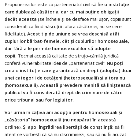
Propunerea lor este ca parteneriatul civil să fie
o instituție
care dublează căsătoria, dar cu mai puține obligații
decât aceasta
(se încheie și se desface mai ușor, copiii sunt
considerați ca fiind născuți în afara căsătoriei, nu se cere
fidelitate).
Acest tip de uniune se vrea deschisă atât
cuplurilor bărbat-femeie, cât și cuplurilor homosexuale,
dar fără a le permite homosexualilor să adopte
copii.
Tocmai această calitate de struțo-cămilă juridică
conferă vulnerabilitate ideii de „parteneriat civil”.
Nu poți
crea o instituție care garantează un drept (adopția) doar
unei categorii de cetățeni (heterosexualii) și altora nu
(homosexualii). Această prevedere menită să liniștească
publicul va fi considerată drept discriminare de către
orice tribunal sau for legiuitor.
Vor urma în câțiva ani adopția pentru homosexuali și
„căsătoria” homosexuală (nu neapărat în această
ordine). Și apoi îngrădirea libertății de conștiință:
să fii
atent ce vorbești că să nu discriminezi, sau să nu fii acuzat