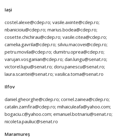
Iași
costel.alexe@cdep.ro; vasile.axinte@cdep.ro;
nbanicioiu@cdep.ro; marius.bodea@cdep.ro;
cosette.chichirau@cdep.ro; vasile.citea@cdep.ro;
camelia.gavrila@cdep.ro; silviu.macovei@cdep.ro;
petru.movila@cdep.ro; dumitru.oprea@cdep.ro;
varujan.vosganian@cdep.ro; dan.lungu@senat.ro;
victorel.lupu@senat.ro; doru.panescu@senat.ro;
laura.scantei@senat.ro; vasilica.toma@senat.ro
Ilfov
daniel.gheorghe@cdep.ro; cornel.zainea@cdep.ro;
catalin.zamfira@cdep.ro; mihaiculeafa@yahoo.com;
bogaciu.c@yahoo.com; emanuel.botnariu@senat.ro;
nicoleta.pauliuc@senat.ro
Maramureș