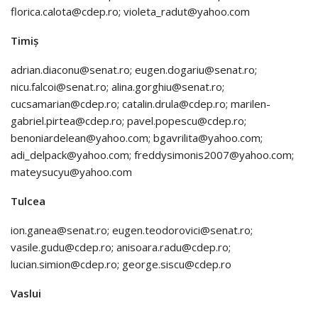
florica.calota@cdep.ro; violeta_radut@yahoo.com
Timiș
adrian.diaconu@senat.ro; eugen.dogariu@senat.ro;
nicu.falcoi@senat.ro; alina.gorghiu@senat.ro;
cucsamarian@cdep.ro; catalin.drula@cdep.ro; marilen-
gabriel.pirtea@cdep.ro; pavel.popescu@cdep.ro;
benoniardelean@yahoo.com; bgavrilita@yahoo.com;
adi_delpack@yahoo.com; freddysimonis2007@yahoo.com;
mateysucyu@yahoo.com
Tulcea
ion.ganea@senat.ro; eugen.teodorovici@senat.ro;
vasile.gudu@cdep.ro; anisoara.radu@cdep.ro;
lucian.simion@cdep.ro; george.siscu@cdep.ro
Vaslui