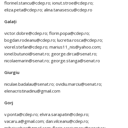
florinel.stancu@cdep.ro; ionut.stroe@cdep.ro;
eliza.peta@cdep.ro; alina.tanasescu@cdep.ro
Galați
victor.dobre@cdep.ro; florin.popa@cdep.ro;
bogdan.rodeanu@cdep.ro; lucretia.rosca@cdep.ro;
viorel.stefan@cdep.ro; marius11_nis@yahoo.com;
ionel.butunoi@senat.ro; george.dirca@senat.ro;
nicolaemarin@senat.ro; george.stanga@senat.ro
Giurgiu
niculae.badalau@senat.ro; ovidiu.marciu@senat.ro;
elenacristinadinu@gmail.com
Gorj
v.ponta@cdep.ro; elvira.sarapatin@cdep.ro;
vacaru.a@gmail.com; dan.vilceanu@cdep.ro;