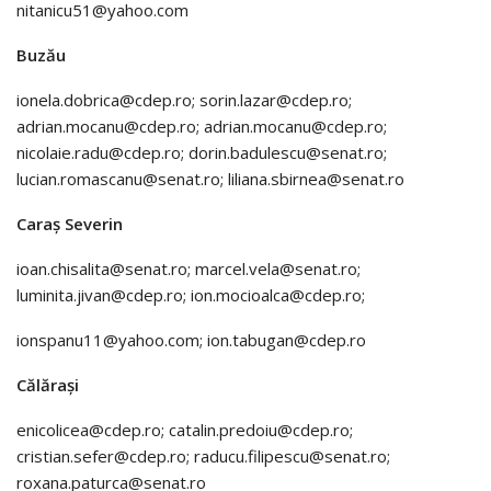
nitanicu51@yahoo.com
Buzău
ionela.dobrica@cdep.ro; sorin.lazar@cdep.ro;
adrian.mocanu@cdep.ro; adrian.mocanu@cdep.ro;
nicolaie.radu@cdep.ro; dorin.badulescu@senat.ro;
lucian.romascanu@senat.ro; liliana.sbirnea@senat.ro
Caraș Severin
ioan.chisalita@senat.ro; marcel.vela@senat.ro;
luminita.jivan@cdep.ro; ion.mocioalca@cdep.ro;
ionspanu11@yahoo.com; ion.tabugan@cdep.ro
Călărași
enicolicea@cdep.ro; catalin.predoiu@cdep.ro;
cristian.sefer@cdep.ro; raducu.filipescu@senat.ro;
roxana.paturca@senat.ro