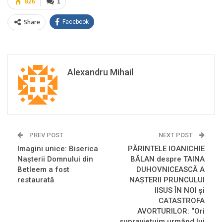
826
1
Share
Facebook
Alexandru Mihail
PREV POST
NEXT POST
Imagini unice: Biserica
PĂRINTELE IOANICHIE
Nașterii Domnului din
BĂLAN despre TAINA
Betleem a fost
DUHOVNICEASCĂ A
restaurată
NAȘTERII PRUNCULUI
IISUS ÎN NOI și
CATASTROFA
AVORTURILOR: “Ori
supraviețuim urmând lui