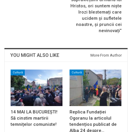
Hristos, ori suntem niște
Irozi blestemați care
ucidem și sufletele
noastre, și pruncii cei
nevinovați”
YOU MIGHT ALSO LIKE
More From Author
Cultură
Cultură
14 MAI LA BUCUREȘTI!
Replica Fundației
Să cinstim martirii
Ogoranu la articolul
temnițelor comuniste!
tendențios publicat de
Alba 24 despre…