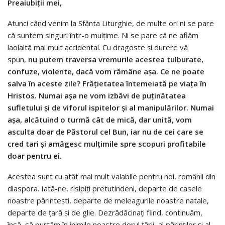
Preaiubi
ț
ii mei,
Atunci când venim la Sfânta Liturghie, de multe ori ni se pare
că suntem singuri într-o mulțime. Ni se pare că ne aflăm
laolaltă mai mult accidental. Cu dragoste și durere vă
spun,
nu putem traversa vremurile acestea tulburate,
confuze, violente, dacă vom rămâne așa. Ce ne poate
salva în aceste zile? Frățietatea întemeiată pe viața în
Hristos. Numai așa ne vom izbăvi de puținătatea
sufletului și de viforul ispitelor și al manipulărilor.
Numai
așa, alcătuind o turmă cât de mică, dar unită, vom
asculta doar de Păstorul cel Bun, iar nu de cei care se
cred tari și amăgesc mulțimile spre scopuri profitabile
doar pentru ei.
Acestea sunt cu atât mai mult valabile pentru noi, românii din
diaspora. Iată-ne, risipiți pretutindeni, departe de casele
noastre părintești, departe de meleagurile noastre natale,
departe de țară și de glie. Dezrădăcinați fiind, continuăm,
însă, să purtăm în inimile noastre dorul țării, al părinților și al