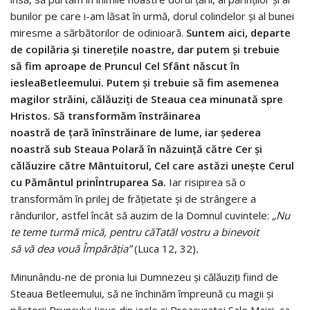
bunilor pe care i-am lăsat în urmă, dorul colindelor și al bunei
miresme a sărbătorilor de odinioară.
Suntem aici, departe
de copil
ă
ria
ș
i tinere
ț
ile noastre, dar putem
ș
i trebuie
s
ă
fim aproape de Pruncul Cel Sf
â
nt n
ă
scut
î
n
ieslea
Betleemului. Putem
ș
i trebuie s
ă
fim asemenea
magilor str
ă
ini, c
ă
l
ă
uzi
ț
i de Steaua cea minunat
ă
spre
Hristos. S
ă
transform
ă
m
î
nstr
ă
inarea
noastr
ă
de
ț
ar
ă
î
n
î
nstr
ă
inare de lume, iar
ș
ederea
noastr
ă
sub Steaua Polar
ă
î
n n
ă
zuin
ță
c
ă
tre Cer
ș
i
c
ă
l
ă
uzire c
ă
tre M
â
ntuitorul, Cel care ast
ă
zi une
ș
te Cerul
cu P
ă
m
â
ntul prin
Î
ntruparea Sa.
Iar risipirea să o
transformăm în prilej de frățietate și de strângere a
rândurilor, astfel încât să auzim de la Domnul cuvintele:
„
Nu
te teme turm
ă
mic
ă
, pentru c
ă
Tat
ă
l vostr
u a binevoit
s
ă
v
ă
dea vou
ă Î
mp
ă
r
ăţ
ia
”
(Luca 12, 32)
.
Minunându-ne de pronia lui Dumnezeu și călăuziți fiind de
Steaua Betleemului, să ne închinăm împreună cu magii și