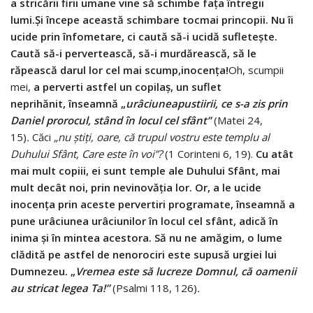
a stric
ă
rii firii umane vine s
ă
schimbe fa
ț
a
î
ntregii
lumi.
Ș
i
î
ncepe aceast
ă
schimbare tocmai prin
copii. Nu
î
i
ucide prin
î
nfometare, ci caut
ă
s
ă
-i ucid
ă
suflete
ș
te.
Caut
ă
s
ă
-i perverteasc
ă
, s
ă
-i murd
ă
reasc
ă
, s
ă
le
r
ă
peasc
ă
darul lor cel mai scump,
inocen
ț
a!
Oh, scumpii
mei,
a perverti astfel un copilaș, un suflet
neprihănit, înseamnă „
ur
â
ciunea
pustiirii, ce s-a zis prin
Daniel prorocul, st
â
nd
î
n locul cel sf
â
nt
”
(Matei 24,
15)
.
Căci
„
nu
ș
ti
ț
i, oare, c
ă
trupul vostru este templu al
Duhului Sf
â
nt, Care este
î
n voi
”
?
(1 Corinteni 6, 19).
Cu atât
mai mult copiii, ei sunt temple ale Duhului Sfânt, mai
mult decât noi, prin nevinovăția lor. Or, a le ucide
inocența prin aceste pervertiri programate, înseamnă a
pune urâciunea urâciunilor în locul cel sfânt, adică în
inima și în mintea acestora.
Să nu ne amăgim, o lume
clădită pe astfel de nenorociri este supusă urgiei lui
Dumnezeu. „
Vremea este s
ă
lucreze Domnul, c
ă
oamenii
au stricat legea Ta!
”
(Psalmi 118, 126)
.