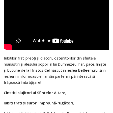
Iubiţilor fraţi preoţi și diaconi, ostenitorilor din sfintele
mănăstiri şi alesului popor al lui Dumnezeu, har, pace, liniște
și bucurie de la Hristos Cel născut în ieslea Betleemului și în
ieslea inimilor noastre, iar din parte-mi părintească și
frățească îmbrăţişare!
Cinsti
ţ
i slujitori ai Sfintelor Altare,
Iubi
ţ
i fra
ţ
i
ş
i surori
î
mpreun
ă
-rug
ă
tori,