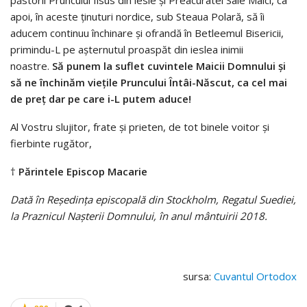
păstorii Pruncului Iisus din iesle și Preacuratei Sale Maici, ca
apoi, în aceste ținuturi nordice, sub Steaua Polară, să îi
aducem continuu închinare și ofrandă în Betleemul Bisericii,
primindu-L pe așternutul proaspăt din ieslea inimii
noastre.
Să punem la suflet cuvintele Maicii Domnului și
să ne închinăm viețile Pruncului Întâi-Născut, ca cel mai
de preț dar pe care i-L putem aduce!
Al Vostru slujitor, frate și prieten, de tot binele voitor și
fierbinte rugător,
†
P
ă
rintele Episcop Macarie
Dat
ă
î
n Re
ș
edin
ț
a episcopal
ă
din Stockholm, Regatul Suediei,
la Praznicul Na
ș
terii Domnului,
î
n anul m
â
ntuirii 2018.
sursa:
Cuvantul Ortodox