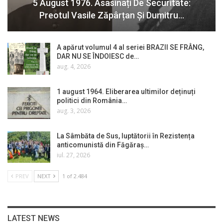
5 August 1976. Asasinați De Securitate:
Preotul Vasile Zăpârțan Și Dumitru…
A apărut volumul 4 al seriei BRAZII SE FRÂNG,
DAR NU SE ÎNDOIESC de…
aug. 4, 2026
1 august 1964. Eliberarea ultimilor deținuți
politici din România…
aug. 3, 2026
La Sâmbăta de Sus, luptătorii în Rezistența
anticomunistă din Făgăraș…
iul. 27, 2026
PREV
NEXT
1 of 2.484
LATEST NEWS