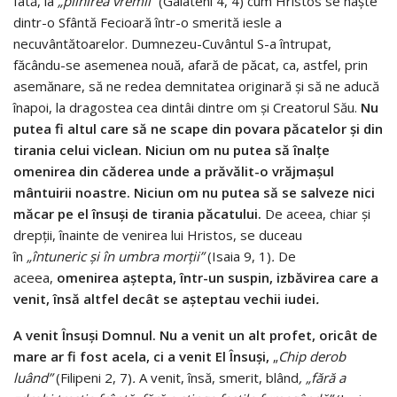
Iată, la
„
plinirea vremii
”
(Galateni 4, 4) cum Hristos se naște
dintr-o Sfântă Fecioară într-o smerită iesle a
necuvântătoarelor. Dumnezeu-Cuvântul S-a întrupat,
făcându-se asemenea nouă, afară de păcat, ca, astfel, prin
asemănare, să ne redea demnitatea originară și să ne aducă
înapoi, la dragostea cea dintâi dintre om și Creatorul Său.
Nu
putea fi altul care să ne scape din povara păcatelor și din
tirania celui viclean. Niciun om nu putea să înalțe
omenirea din căderea unde a prăvălit-o vrăjmașul
mântuirii noastre. Niciun om nu putea să se salveze nici
măcar pe el însuși de tirania păcatului.
De aceea, chiar și
drepții, înainte de venirea lui Hristos, se duceau
în
„î
ntuneric
ș
i
î
n umbra mor
ț
ii
”
(Isaia 9, 1)
.
De
aceea,
omenirea aștepta, într-un suspin, izbăvirea care a
venit, însă altfel decât se așteptau vechii iudei
.
A venit Însuși Domnul. Nu a venit un alt profet, oricât de
mare ar fi fost acela, ci a venit El Însuși,
„
Chip de
rob
lu
â
nd
”
(Filipeni 2, 7)
.
A venit, însă, smerit, blând
,
„
f
ă
r
ă
a