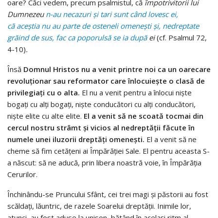
oare? Căci vedem, precum psalmistul, că
î
mpotrivitorii lui
Dumnezeu
n-au necazuri
ș
i tari sunt c
â
nd lovesc ei,
c
ă
ace
ș
tia nu au parte de osteneli omene
ș
ti
ș
i, nedreptate
gr
ă
ind de sus, fac ca poporul
s
ă
se ia dup
ă
ei
(cf. Psalmul 72,
4-10)
.
Însă
Domnul Hristos nu a venit printre noi ca un oarecare
revoluționar sau reformator care înlocuiește o clasă de
privilegiați cu o alta.
El nu a venit pentru a înlocui niște
bogați cu alți bogați, niște conducători cu alți conducători,
niște elite cu alte elite.
El a venit să ne scoată tocmai din
cercul nostru strâmt și vicios al nedreptății făcute în
numele unei iluzorii dreptăți omenești.
El a venit să ne
cheme să fim cetățeni ai Împărăției Sale. El pentru aceasta S-
a născut: să ne aducă, prin libera noastră voie, în Împărăția
Cerurilor.
Închinându-se Pruncului Sfânt, cei trei magi și păstorii au fost
scăldați, lăuntric, de razele Soarelui dreptății. Inimile lor,
atunci, au fost aduse la unison, bătând în același ritm al