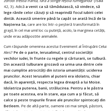
zdrobi trestia fr
â
nt
ă
, f
ă
r
ă
a stinge fe
ș
tila fumeg
â
nd
ă”
(Isaia
42, 3)
.
Adică
a venit ca să tămăduiască, să vindece, să
lege rănile celor căzuți și să reaprindă focul iubirii celei
dintâi. Această smerire până la capăt se arată încă de la
Nașterea Sa
, care are loc într-o peșteră transformată în
grajd, în cel mai umil loc cu putință, acolo, la marginea cetății,
unde erau adăpostite animalele.
Cum răspunde omenirea acestui Eveniment al Întrupării Celui
Ales?
Pe de o parte, Ierusalimul, centrul societății
vechilor iudei, în frunte cu regele și cărturarii, se tulbură.
Din această tulburare grozavă va urma una dintre cele
mai cumplite atrocități din istoria umanității: uciderea
pruncilor.
Acest Ierusalim al puterii era idolatru, chiar
dacă, în aparență, respecta legea dreaptă a lui Moise.
Idolatriza puterea, banii, strălucirea. Pentru a le păstra
pe toate acestea, era în stare, așa cum a și făcut, să
calce și peste trupurile firave ale pruncilor spintecați din
Betleem.
Pe de altă parte, oamenii cei mai simpli, păstorii,