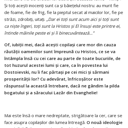
Și toți acești inocenți sunt ca și băiețelul nostru: au murit fie
de foame, fie de frig, fie la pieptul secat al maicilor lor, fie pe
străzi, zdrobiți, uitați.
„Dar ei toți sunt acum aici și toți sunt
ca niște îngeri, toți sunt la Hristos și El însuși este printre ei,
întinde mâinile peste ei și îi binecuvântează…”
Of, iubiții mei, dacă acești copilași care mor din cauza
răutății oamenilor sunt împreunã cu Hristos, ce se va
întâmpla însă cu cei care au parte de toate bucuriile, de
tot huzurul acestei lumi și care, ca în povestea lui
Dostoievski, nu îi fac părtași pe cei mici și sărmani
prosperității lor? Cu adevărat, înfricoșător este
răspunsul la această întrebare, dacă ne gândim la pilda
bogatului și a săracului Lazăr din Evanghelie!
Mai este însă o mare nedreptate, strigătoare la cer, care se
face asupra copilașilor din lumea întreagă.
O nou
ă
ideologie