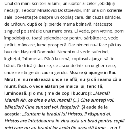
Unul din marii scriitori ai lumii, un iubitor al celor „obidiți și
necăjiți”, Feodor Mihailovici Dostoievski, într-una din scrierile
sale, povestește despre un copilaș care, din cauza sărăciei,
de Crăciun, după ce își pierde mama bolnavă, rătăcește
singurel pe străzile unui mare oraș. El vede, prin vitrine, pomi
împodobiți cu toată splendoarea pentru sărbătoare, vede
jucării, mâncare, lume prosperă. Dar nimeni nu-l face părtaș
bucuriei Nașterii Domnului. Nimeni nu-l vede suferind,
înghețat, înfometat. Până la urmă, copilașul ajunge să fie
bătut. De frică și durere, se ascunde într-un ungher rece,
unde se stinge din cauza gerului.
Moare și ajunge în Rai.
Mirat, el nu realizează unde se află, nu-și dă seama că a
murit. Însă, o vede alături pe maica lui, fericită,
luminoasă, și o mulțime de copii bucuroși: „
Mamă!
Mamă! Ah, ce bine e aici, mamă! (…) Cine sunteți voi,
băieților? Cine sunteți voi, fetițelor?
” Și aude de la
aceștia:
„Suntem la bradul lui Hristos, îi răspund ei.
Hristos are întotdeauna în ziua asta un brad pentru copiii
mici care nu au bradul lor acolo (în această lume ‒ n.n.)
”
.