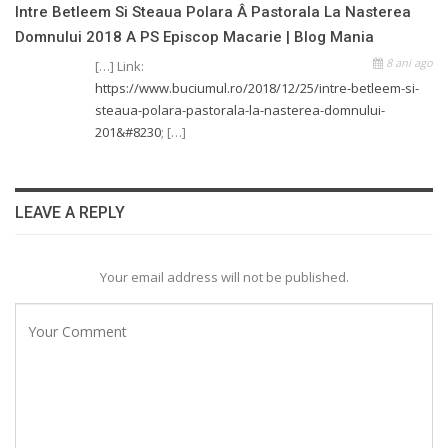
Intre Betleem Si Steaua Polara Â Pastorala La Nasterea
Domnului 2018 A PS Episcop Macarie | Blog Mania
8 ani ago
[…] Link:
https://www.buciumul.ro/2018/12/25/intre-betleem-si-
steaua-polara-pastorala-la-nasterea-domnului-
201&#8230
; […]
LEAVE A REPLY
Your email address will not be published.