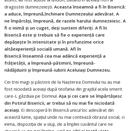
dragostei dumnezeiești.
Aceasta
î
nseamn
ă
a fi
î
n Biseric
ă
:
a aduce,
î
mpreun
ă
,
î
nchinare Dumnezeului adev
ă
rat. A
ne
î
mp
ă
rt
ăș
i,
î
mpreun
ă
, de razele harului dumnezeiesc. A
fi o inim
ă
ș
i un cuget, de
ș
i suntem diferi
ț
i. A fi
î
n
Biseric
ă
este
ș
i trebuie s
ă
fie o experien
ță
care
dep
ăș
e
ș
te
î
n intensitate
ș
i
î
n profunzime orice
alt
ă
experien
ță
social
ă
uman
ă
. A
fi
î
n
Biseric
ă
î
nseamn
ă
cea mai ad
â
nc
ă
experien
ță
a
fr
ăț
iet
ăț
ii, a
î
mpreun
ă
-p
ă
timirii,
î
mpreun
ă
-
n
ă
d
ă
jduirii
ș
i
î
mpreun
ă
-iubirii Aceluia
ș
i Dumnezeu.
Cei trei magi și păstorii de la Nașterea Domnului nu au mai
fost niciodată aceiași după teofania din grajdul acela smerit
care-L găzduia pe Domnul.
Așa și cei care se împărtășesc
din Potirul Bisericii, ar trebui să nu mai fie niciodată
aceiași
. Ei descoperă în Biserică unicul loc adevărat din
această lume, spațiul unde nu mai contează obrazul social, ci
inima, dispoziția de a sluji, de a împlini cuvântul care ne