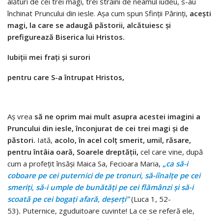
alături de cei trei magi, trei străini de neamul iudeu, s-au
închinat Pruncului din iesle. Așa cum spun Sfinții Părinți,
acești
magi, la care se adaugă păstorii, alcătuiesc și
prefigurează Biserica lui Hristos.
Iubi
ț
ii mei fra
ț
i
ș
i surori
pentru care S-a
î
ntrupat Hristos,
Aș vrea
să ne oprim mai mult asupra acestei imagini a
Pruncului din iesle, înconjurat de cei trei magi și de
păstori.
Iată,
acolo, în acel colț smerit, umil, răsare,
pentru întâia oară, Soarele dreptății,
cel care vine, după
cum a profețit însăși Maica Sa, Fecioara Maria,
„
ca
s
ă
-i
coboare pe cei puternici de pe tronuri, s
ă
-i
î
nal
ț
e pe cei
smeri
ț
i, s
ă
-i umple de bun
ă
t
ăț
i pe cei fl
ă
m
â
nzi
ș
i s
ă
-i
scoat
ă
pe cei boga
ț
i afar
ă
, de
ș
er
ț
i
”
(Luca 1, 52-
53)
.
Puternice, zguduitoare cuvinte! La ce se referă ele,