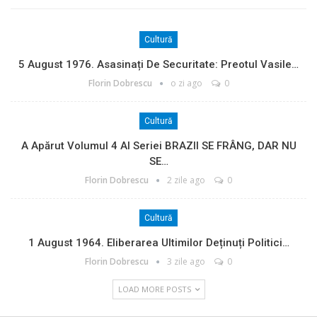
Cultură
5 August 1976. Asasinați De Securitate: Preotul Vasile…
Florin Dobrescu
o zi ago
0
Cultură
A Apărut Volumul 4 Al Seriei BRAZII SE FRÂNG, DAR NU
SE…
Florin Dobrescu
2 zile ago
0
Cultură
1 August 1964. Eliberarea Ultimilor Deținuți Politici…
Florin Dobrescu
3 zile ago
0
LOAD MORE POSTS