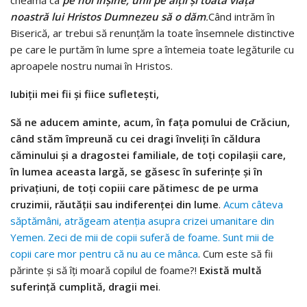
cheamă ca
pe noi
î
n
ș
ine, unii pe al
ț
ii
ș
i toat
ă
via
ț
a
noastr
ă
lui Hristos Dumnezeu s
ă
o d
ă
m
.
Când intrăm în
Biserică, ar trebui să renunțăm la toate însemnele distinctive
pe care le purtăm în lume spre a întemeia toate legăturile cu
aproapele nostru numai în Hristos.
Iubi
ț
ii mei fii
ș
i fiice suflete
ș
ti,
Să ne aducem aminte, acum, în fața pomului de Crăciun,
când stăm împreună cu cei dragi înveliți în căldura
căminului și a dragostei familiale, de toți copilașii care,
în lumea aceasta largă, se găsesc în suferințe și în
privațiuni, de toți copiii care pătimesc de pe urma
cruzimii, răutății sau indiferenței din lume
.
Acum câteva
săptămâni, atrăgeam atenția asupra crizei umanitare din
Yemen. Zeci de mii de copii suferă de foame. Sunt mii de
copii care mor pentru că nu au ce mânca
. Cum este să fii
părinte și să îți moară copilul de foame?!
Există multă
suferință cumplită, dragii mei
.