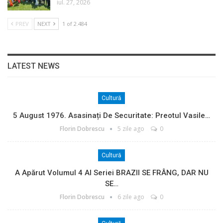
iul. 27, 2026
PREV
NEXT
1 of 2.484
LATEST NEWS
Cultură
5 August 1976. Asasinați De Securitate: Preotul Vasile…
Florin Dobrescu
5 zile ago
0
Cultură
A Apărut Volumul 4 Al Seriei BRAZII SE FRÂNG, DAR NU
SE…
Florin Dobrescu
6 zile ago
0