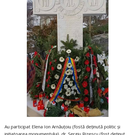
Au participat Elena Ion Arnăuțoiu (fostă deținută politic și
inițiatoarea monumentului), dr. Sergiu Rizescu (fost deținut