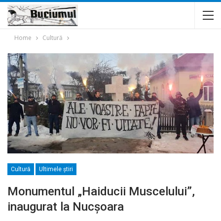
Home
Cultură
Cultură
Ultimele ştiri
Monumentul „Haiducii Muscelului”,
inaugurat la Nucșoara