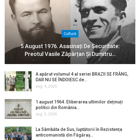
Cultură
5 August 1976. Asasinați De Securitate:
Preotul Vasile Zăpârțan Și Dumitru…
A apărut volumul 4 al seriei BRAZII SE FRÂNG,
DAR NU SE ÎNDOIESC de…
aug. 4, 2026
1 august 1964. Eliberarea ultimilor deținuți
politici din România…
aug. 3, 2026
La Sâmbăta de Sus, luptătorii în Rezistența
anticomunistă din Făgăraș…