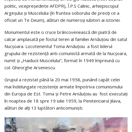
politic, vicepreședinte AFDPR), Î.P.S Calinic, arhiepiscopul
Argeșului și Muscelului (în fruntea soborului de preoți ce a
oficiat un Te Deum), alături de numeroși iubitori ai istoriei.
Monumentul este o cruce brâncovenească din piatră de
calcar amplasată pe fostul teren al familiei Arnăuțoiu din satul
Nucșoara. Locotenentul Toma Arnăuțoiu a fost liderul
grupului de rezistență anti-comunistă armată de la Nucșoara,
numit și „Haiducii Muscelului”, format în 1949 împreună cu
col. Gheorghe Arsenescu.
Grupul a rezistat până la 20 mai 1958, punând capăt celei
mai îndelungate rezistențe armate împotriva comunismului
din Europa de Est. Toma și Petre Arnăuțoiu au fost executați
în noaptea de 18 spre 19 iulie 1959, la Penitenciarul Jilava,
alături de alți 13 luptători anticomuniști.