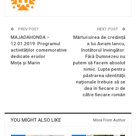
PREV POST
NEXT POST
MAJADAHONDA –
Mărturisirea de credință
12.01.2019. Programul
a lui Avram Iancu,
activităților comemorative
înotătorul învingător:
dedicate eroilor
Fără Dumnezeu nu
Moța și Marin
putem să facem absolut
nimic. Lupta pentru
păstrarea identităţii
naţionale trebuie să se
dea în fiecare zi de
către fiecare român
YOU MIGHT ALSO LIKE
More From Author