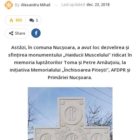
Last updated
dec. 23, 2018
By
Alexandru Mihail
955
1
Share
Astăzi, în comuna Nucșoara, a avut loc dezvelirea și
sfințirea monumentului „Haiducii Muscelului” ridicat în
memoria luptătorilor Toma și Petre Arnăuțoiu, la
inițiativa Memorialului „Închisoarea Pitești”, AFDPR și
Primăriei Nucșoara.