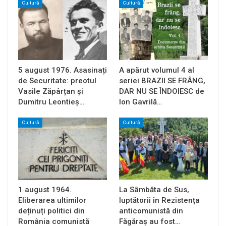
Cultură
Cultură
5 august 1976. Asasinați
A apărut volumul 4 al
de Securitate: preotul
seriei BRAZII SE FRÂNG,
Vasile Zăpârțan și
DAR NU SE ÎNDOIESC de
Dumitru Leontieș…
Ion Gavrilă…
Cultură
Cultură
1 august 1964.
La Sâmbăta de Sus,
Eliberarea ultimilor
luptătorii în Rezistența
deținuți politici din
anticomunistă din
România comunistă
Făgăraș au fost…