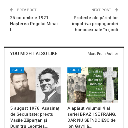
PREV POST
NEXT POST
25 octombrie 1921.
Proteste ale părinților
Nașterea Regelui Mihai
împotriva propagandei
I.
homosexuale în școli
YOU MIGHT ALSO LIKE
More From Author
Cultură
Cultură
5 august 1976. Asasinați
A apărut volumul 4 al
de Securitate: preotul
seriei BRAZII SE FRÂNG,
Vasile Zăpârțan și
DAR NU SE ÎNDOIESC de
Dumitru Leontieș…
Ion Gavrilă…