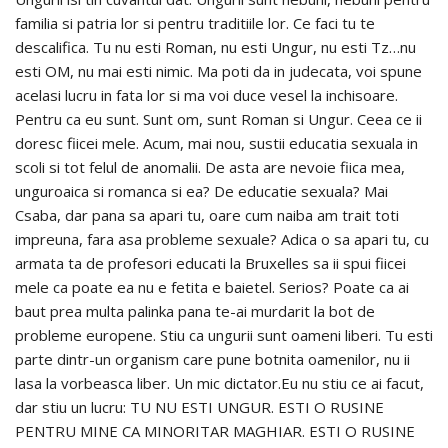
familia si patria lor si pentru traditiile lor. Ce faci tu te
descalifica. Tu nu esti Roman, nu esti Ungur, nu esti Tz…nu
esti OM, nu mai esti nimic. Ma poti da in judecata, voi spune
acelasi lucru in fata lor si ma voi duce vesel la inchisoare.
Pentru ca eu sunt. Sunt om, sunt Roman si Ungur. Ceea ce ii
doresc fiicei mele. Acum, mai nou, sustii educatia sexuala in
scoli si tot felul de anomalii. De asta are nevoie fiica mea,
unguroaica si romanca si ea? De educatie sexuala? Mai
Csaba, dar pana sa apari tu, oare cum naiba am trait toti
impreuna, fara asa probleme sexuale? Adica o sa apari tu, cu
armata ta de profesori educati la Bruxelles sa ii spui fiicei
mele ca poate ea nu e fetita e baietel. Serios? Poate ca ai
baut prea multa palinka pana te-ai murdarit la bot de
probleme europene. Stiu ca ungurii sunt oameni liberi. Tu esti
parte dintr-un organism care pune botnita oamenilor, nu ii
lasa la vorbeasca liber. Un mic dictator.Eu nu stiu ce ai facut,
dar stiu un lucru: TU NU ESTI UNGUR. ESTI O RUSINE
PENTRU MINE CA MINORITAR MAGHIAR. ESTI O RUSINE