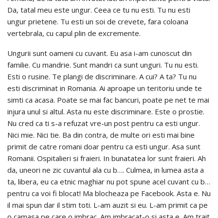
Da, tatal meu este ungur. Ceea ce tu nu esti. Tu nu esti
ungur prietene. Tu esti un soi de crevete, fara coloana
vertebrala, cu capul plin de excremente.
Ungurii sunt oameni cu cuvant. Eu asa i-am cunoscut din
familie. Cu mandrie. Sunt mandri ca sunt unguri. Tu nu esti.
Esti o rusine. Te plangi de discriminare. A cui? A ta? Tu nu
esti discriminat in Romania. Ai aproape un teritoriu unde te
simti ca acasa. Poate se mai fac bancuri, poate pe net te mai
injura unul si altul. Asta nu este discriminare. Este o prostie.
Nu cred ca ti s-a refuzat vre-un post pentru ca esti ungur.
Nici mie. Nici tie. Ba din contra, de multe ori esti mai bine
primit de catre romani doar pentru ca esti ungur. Asa sunt
Romanii. Ospitalieri si fraieri. In bunatatea lor sunt fraieri. Ah
da, uneori ne zic cuvantul ala cu b…. Culmea, in lumea asta a
ta, libera, eu ca etnic maghiar nu pot spune acel cuvant cu b…
pentru ca voi fi blocat! Ma blocheaza pe Facebook. Asta e. Nu
il mai spun dar il stim toti. L-am auzit si eu. L-am primit ca pe
o camasa pe care o imbrac. Am imbracat-o si asta e. Am trait