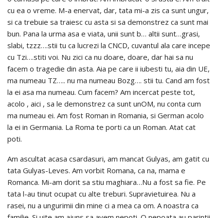
cu ea o vreme. M-a enervat, dar, tata mi-a zis ca sunt ungur,
si ca trebuie sa traiesc cu asta si sa demonstrez ca sunt mai
bun. Pana la urma asa e viata, unii sunt b… altii sunt…grasi,
slabi, tzzz….stii tu ca lucrezi la CNCD, cuvantul ala care incepe
cu Tzi….stiti voi. Nu zici ca nu doare, doare, dar hai sa nu
facem o tragedie din asta. Aia pe care ii iubesti tu, aia din UE,
ma numeau TZ….. nu ma numeau Bozg…. stii tu. Cand am fost
la ei asa ma numeau. Cum facem? Am incercat peste tot,
acolo , aici , sa le demonstrez ca sunt unOM, nu conta cum
ma numeau ei. Am fost Roman in Romania, si German acolo
la ei in Germania. La Roma te porti ca un Roman. Atat cat
poti.
Am ascultat acasa csardasuri, am mancat Gulyas, am gatit cu
tata Gulyas-Leves. Am vorbit Romana, ca na, mama e
Romanca. Mi-am dorit sa stiu maghiara…Nu a fost sa fie. Pe
tata l-au tinut ocupat cu alte treburi. Supravietuirea. Nu a
rasei, nu a ungurimii din mine ci a mea ca om. A noastra ca
familie. Si uite am ajuns sa avem nepoti. O nepoata au parintii