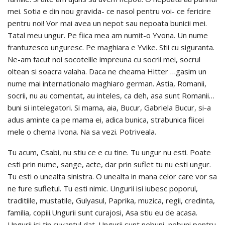
mei. Sotia e din nou gravida- ce nasol pentru voi- ce fericire
pentru noi! Vor mai avea un nepot sau nepoata bunicii mei.
Tatal meu ungur. Pe fiica mea am numit-o Yvona. Un nume
frantuzesco unguresc. Pe maghiara e Yvike. Stii cu siguranta.
Ne-am facut noi socotelile impreuna cu socrii mei, socrul
oltean si soacra valaha. Daca ne cheama Hitter …gasim un
nume mai internationalo maghiaro german. Astia, Romanii,
socrii, nu au comentat, au inteles, ca deh, asa sunt Romanii…
buni si intelegatori. Si mama, aia, Bucur, Gabriela Bucur, si-a
adus aminte ca pe mama ei, adica bunica, strabunica fiicei
mele o chema Ivona. Na sa vezi. Potriveala.
Tu acum, Csabi, nu stiu ce e cu tine. Tu ungur nu esti. Poate
esti prin nume, sange, acte, dar prin suflet tu nu esti ungur.
Tu esti o unealta sinistra. O unealta in mana celor care vor sa
ne fure sufletul. Tu esti nimic. Ungurii isi iubesc poporul,
traditiile, mustatile, Gulyasul, Paprika, muzica, regii, credinta,
familia, copiii.Ungurii sunt curajosi, Asa stiu eu de acasa.
Ungurii isi tin cuvantul dat. Ungurii sunt nebuni, nebuni pentru