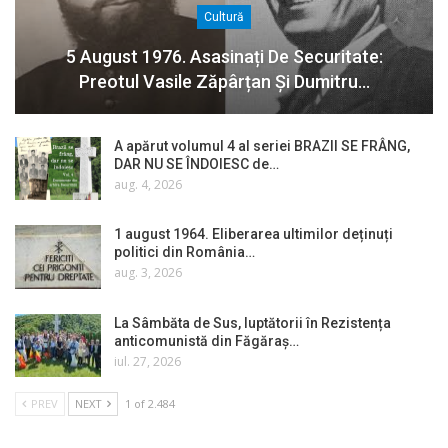
Cultură
5 August 1976. Asasinați De Securitate:
Preotul Vasile Zăpârțan Și Dumitru…
A apărut volumul 4 al seriei BRAZII SE FRÂNG,
DAR NU SE ÎNDOIESC de…
aug. 4, 2026
1 august 1964. Eliberarea ultimilor deținuți
politici din România…
aug. 3, 2026
La Sâmbăta de Sus, luptătorii în Rezistența
anticomunistă din Făgăraș…
iul. 27, 2026
PREV
NEXT
1 of 2.484