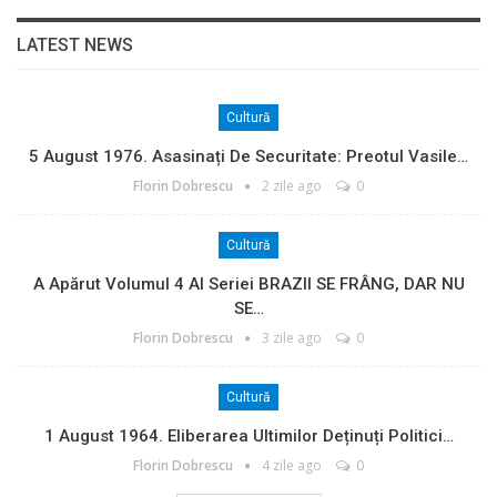
LATEST NEWS
Cultură
5 August 1976. Asasinați De Securitate: Preotul Vasile…
Florin Dobrescu
2 zile ago
0
Cultură
A Apărut Volumul 4 Al Seriei BRAZII SE FRÂNG, DAR NU
SE…
Florin Dobrescu
3 zile ago
0
Cultură
1 August 1964. Eliberarea Ultimilor Deținuți Politici…
Florin Dobrescu
4 zile ago
0