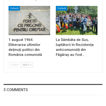
Cultură
Cultură
1 august 1964.
La Sâmbăta de Sus,
Eliberarea ultimilor
luptătorii în Rezistența
deținuți politici din
anticomunistă din
România comunistă
Făgăraș au fost…
PREV
NEXT
3 COMMENTS