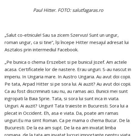
Paul Hitter. FOTO: salutfagaras.ro
„Salut co-etnicule! Sau sa zicem Szervus! Sunt un ungur,
roman ungur, ca si tine”, își începe Hitter mesajul adresat lui
Asztalos prin intermediul Facebook.
„Pe bunica o chema Erszebet si pe bunicul Jozef. Am actele
acasa. Certificatele lor de nastere. Erau unguri. S-au nascut in
imperiu. In Ungaria mare. In Austro Ungaria. Au avut doi copii.
Pe tata, Arpad Hitter si pe sora lui. Ai auzit? Au avut doi copii.
Ca au fost discriminati sau nu, au ramas aici. Bunicii mei sunt
ingropati la Baia Sprie. Tata, si sora lui sunt inca in viata.
Unguri. Ai auzit? Unguri! Tata traieste in Bucuresti. Sora lui a
plecat in Occident. Eh, asa e viata. Da, poate am ramas
unguri.Eu ma simt Roman. Ca pe mama o chema Bucur. De la
Bucuresti. De la ea am supt. De la ea am invatat limba
romana, de la tata am invatat lucruri importante pentru viata.