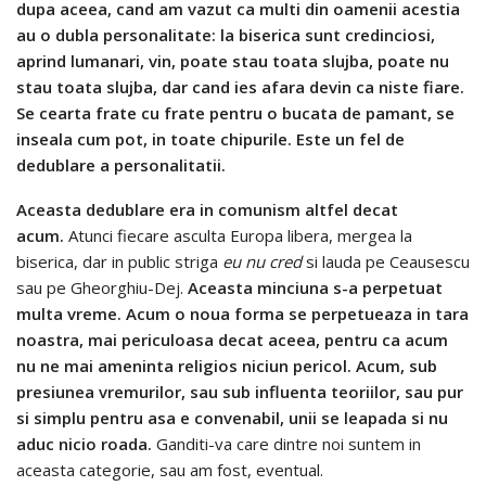
dupa aceea, cand am vazut ca multi din oamenii acestia
au o dubla personalitate: la biserica sunt credinciosi,
aprind lumanari, vin, poate stau toata slujba, poate nu
stau toata slujba, dar cand ies afara devin ca niste fiare.
Se cearta frate cu frate pentru o bucata de pamant, se
inseala cum pot, in toate chipurile. Este un fel de
dedublare a personalitatii.
Aceasta dedublare era in comunism altfel decat
acum.
Atunci fiecare asculta Europa libera, mergea la
biserica, dar in public striga
eu nu cred
si lauda pe Ceausescu
sau pe Gheorghiu-Dej.
Aceasta minciuna s-a perpetuat
multa vreme. Acum o noua forma se perpetueaza in tara
noastra, mai periculoasa decat aceea, pentru ca acum
nu ne mai ameninta religios niciun pericol.
Acum, sub
presiunea vremurilor, sau sub influenta teoriilor, sau pur
si simplu pentru asa e convenabil, unii se leapada si nu
aduc nicio roada.
Ganditi-va care dintre noi suntem in
aceasta categorie, sau am fost, eventual.