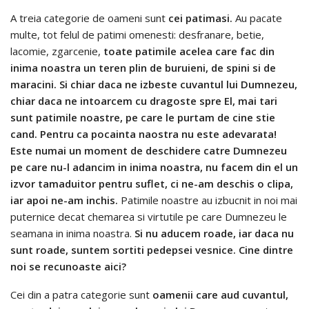
A treia categorie de oameni sunt
cei patimasi.
Au pacate
multe, tot felul de patimi omenesti: desfranare, betie,
lacomie, zgarcenie,
toate patimile acelea care fac din
inima noastra un teren plin de buruieni, de spini si de
maracini. Si chiar daca ne izbeste cuvantul lui Dumnezeu,
chiar daca ne intoarcem cu dragoste spre El, mai tari
sunt patimile noastre, pe care le purtam de cine stie
cand. Pentru ca pocainta naostra nu este adevarata!
Este numai un moment de deschidere catre Dumnezeu
pe care nu-l adancim in inima noastra, nu facem din el un
izvor tamaduitor pentru suflet, ci ne-am deschis o clipa,
iar apoi ne-am inchis.
Patimile noastre au izbucnit in noi mai
puternice decat chemarea si virtutile pe care Dumnezeu le
seamana in inima noastra.
Si nu aducem roade, iar daca nu
sunt roade, suntem sortiti pedepsei vesnice. Cine dintre
noi se recunoaste aici?
Cei din a patra categorie sunt
oamenii care aud cuvantul,