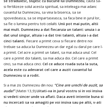
se straduiesc, slujesc cu bucurie lui Dumnezeu
, cauta sa-
si fertilizeze solul acesta spiritual, sa inteleaga mai adanc
cuvantul lui Dumnezeu, sa vina la biserica, sa se
spovedeasca, sa se impartaseasca, sa faca bine in jurul lor,
sa fie o lumina pentru toti ceilalti.
Unii pot mai putin, altii
mai mult. Dumnezeu a dat fiecaruia un talant: unuia i-a
dat unul singur, altuia i-a dat trei talanti, altuia i-a dat
cinci talanti.
Fiecare a primit ceva si fiecare dintre noi
trebuie sa aduca lui Dumnezeu un dar egal cu darul pe care l-
a primit. Cel acre a primit un talant, sa mai aduca unul. Cel
care a primit doi talanti, sa mai aduca doi. Cel care a primit
cinci, sa mai aduca cinci.
Cel ce aduce roada suta la suta,
acela este cu adevarat cel care a auzit cuvantul lui
Dumnezeu si a rodit.
Si a mai zis Dumnezeu din nou:
“Cine are urechi de auzit, sa
auda!”
(Matei 13,9).
Uitati-va in jurul vostru si in voi insiva
si vedeti sincer unde va aflati. Daca aveti intentie buna si
nu incercati sa va amagiti pe voi insiva sau pe altii, v-ati