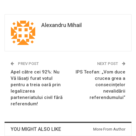
Alexandru Mihail
PREV POST
NEXT POST
Apel către cei 92%: Nu
IPS Teofan: „Vom duce
Vă lăsați furat votul
crucea grea a
pentru a treia oară prin
consecințelor
legalizarea
nevalidării
parteneriatului civil fără
referendumului”
referendum!
YOU MIGHT ALSO LIKE
More From Author