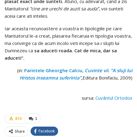
plasat exact unde sunteti.
Atunci, cu adevarat, cand a zis
Mantuitorul
“cine are urechi de auzit sa auda”
, voi sunteti
aceia care ati inteles.
Iar aceasta recunoastere a voastra in tipologiile pe care
Mantuitorul le-a creat, plasarea fiecaruia in tipologia voastra,
ma convinge ca de acum incolo veti incepe sa-i slujiti lui
Dumnezeu ca
sa aduceti roada. Cat de mica, dar sa
aduceti”.
(in:
Parintele Gheorghe Calciu,
Cuvinte vii. “A sluji lui
Hristos inseamna suferinta”
,
Editura Bonifaciu, 2009)
sursa:
Cuvântul Ortodox
874
1
Share
Facebook