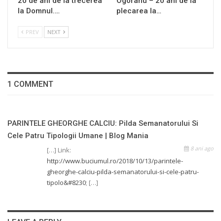
20 de ani de la trecerea
Ogoranu – 20 ani de la
la Domnul.…
plecarea la…
PREV
NEXT
1 COMMENT
PARINTELE GHEORGHE CALCIU: Pilda Semanatorului Si
Cele Patru Tipologii Umane | Blog Mania
8 ani ago
[…] Link:
http://www.buciumul.ro/2018/10/13/parintele-
gheorghe-calciu-pilda-semanatorului-si-cele-patru-
tipolo&#8230
; […]