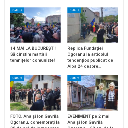
Cultură
Cultură
14 MAI LA BUCUREȘTI!
Replica Fundației
Să cinstim martirii
Ogoranu la articolul
temnițelor comuniste!
tendențios publicat de
Alba 24 despre…
Cultură
Cultură
FOTO. Ana și Ion Gavrilă
EVENIMENT pe 2 mai:
Ogoranu, comemorați la
Ana și Ion Gavrilă