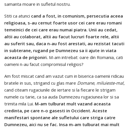
samanta moare in sufletul nostru.
Stiti ca atunci
cand a fost, in comunism, persecutia aceea
religioasa, s-au cernut foarte usor cei care erau romani
temeinici de cei care erau numai piatra. Unii au cedat,
altii au colaborat, altii au facut lucruri foarte rele, altii
au suferit sau, daca n-au fost arestati, au rezistat tacuti
in subterane, rugand pe Dumnezeu sa ii ajute in viata
aceasta de prigoniri.
M-am intrebat: oare din Romania, cati
oameni n-au facut compromisul religios?
Am fost miscat cand am vazut cum in biserica oamenii ridicau
bratele in sus, strigand cu glas mare
Domane, miluieste-ma!
,
cand citeam rugaciunile de iertare si la fiecare le strigam
numele cu tarie, ca sa auda Dumnezeu rugaciunea lor si sa
trimita mila Lui.
M-am tulburat mult vazand aceasta
credinta, pe care n-o gasesti in Occident. Aceste
manifestari spontane ale sufletului care striga catre
Dumnezeu, aici nu se fac. Insa m-am tulburat mai mult