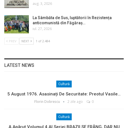
aug. 3, 2026
La Sâmbăta de Sus, luptătorii în Rezistența
anticomunistă din Făgăraș…
iul. 27, 2026
PREV
NEXT
1 of 2.484
LATEST NEWS
Cultură
5 August 1976. Asasinați De Securitate: Preotul Vasile…
Florin Dobrescu
2 zile ago
0
Cultură
A Apărut Volumul 4 Al Seriei BRAZII SE FRÂNG, DAR NU