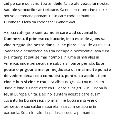
zid pe care se scriu toate ideile false ale veacului nostru
sau ale veacurilor anterioare.
Sa ne cercetam cine dintre
noi se aseamana pamantului in care cade samanta lui
Dumnezeu fara sa rodeasca? Ganditi-va!
A doua categorie sunt
oamenii care aud cuvantul lui
Dumnezeu, il primesc cu bucurie, insa este de ajuns sa
vina o zguduire peste dansii si se pierd
. Este de ajuns sa-i
loveasca o nenorocire sau sa inceapa o persecutie, asa cum
s-a intamplat sau se mai intampla in lume si mai ales in
America, unde persecutia e subtila si foarte perfida.
Este
poate o prigoana mai primejdioasa din mai multe puncte
de vedere decat cea comunista, pentru ca acolo stiam
cine e bun si cine e rau.
Era alb si negru. Aici nu mai stim
unde e bine si unde este rau. Toate sunt gri. Si in Europa la
fel, in Europa Unita. Deci noi suntem acestia care auzim
cuvantul lui Dumnezeu, il primim, ne bucuram si vine o
persecutie sau caldura soarelui, asa cum se spune in
parabola. Soarele cald da caldura si usuca pamantul si