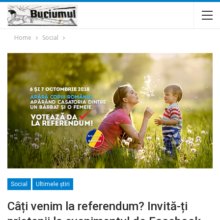
Home
Social
Social
Ultimele ştiri
Câți venim la referendum? Invită-ți