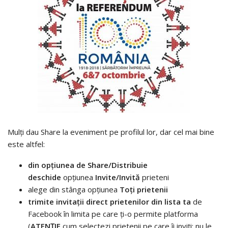
Mulți dau Share la eveniment pe profilul lor, dar cel mai bine
este altfel:
din opțiunea de Share/Distribuie
deschide
opțiunea
Invite/Invită
prieteni
alege din stânga opțiunea
Toți prietenii
trimite invitații direct prietenilor din lista ta
de
Facebook în limita pe care ți-o permite platforma
(
ATENȚIE
cum selectezi prietenii pe care îi inviți; nu le