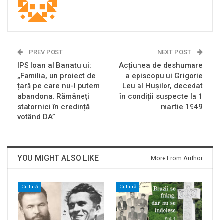
PREV POST
NEXT POST
IPS Ioan al Banatului:
Acțiunea de deshumare
„Familia, un proiect de
a episcopului Grigorie
țară pe care nu-l putem
Leu al Hușilor, decedat
abandona. Rămâneți
în condiții suspecte la 1
statornici în credință
martie 1949
votând DA”
YOU MIGHT ALSO LIKE
More From Author
Cultură
Cultură