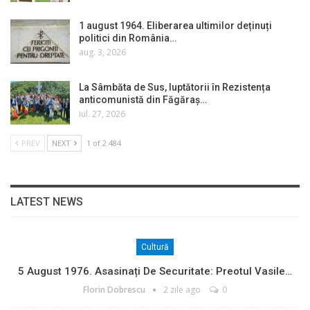
1 august 1964. Eliberarea ultimilor deținuți
politici din România…
aug. 3, 2026
La Sâmbăta de Sus, luptătorii în Rezistența
anticomunistă din Făgăraș…
iul. 27, 2026
PREV
NEXT
1 of 2.484
LATEST NEWS
Cultură
5 August 1976. Asasinați De Securitate: Preotul Vasile…
Florin Dobrescu
2 zile ago
0