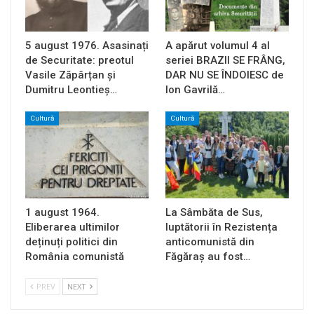
5 august 1976. Asasinați
A apărut volumul 4 al
de Securitate: preotul
seriei BRAZII SE FRÂNG,
Vasile Zăpârțan și
DAR NU SE ÎNDOIESC de
Dumitru Leontieș…
Ion Gavrilă…
Cultură
Cultură
1 august 1964.
La Sâmbăta de Sus,
Eliberarea ultimilor
luptătorii în Rezistența
deținuți politici din
anticomunistă din
România comunistă
Făgăraș au fost…
PREV
NEXT