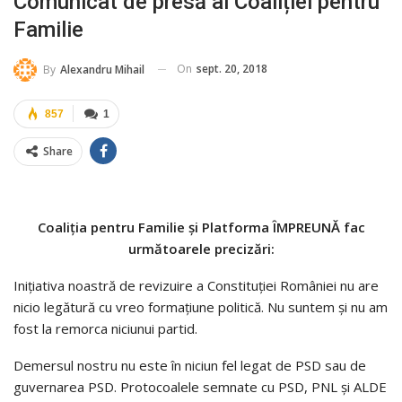
Comunicat de presă al Coaliției pentru
Familie
On
sept. 20, 2018
By
Alexandru Mihail
857
1
Share
Coaliţia pentru Familie şi Platforma ÎMPREUNĂ fac
următoarele precizări:
Iniţiativa noastră de revizuire a Constituţiei României nu are
nicio legătură cu vreo formaţiune politică. Nu suntem şi nu am
fost la remorca niciunui partid.
Demersul nostru nu este în niciun fel legat de PSD sau de
guvernarea PSD. Protocoalele semnate cu PSD, PNL şi ALDE