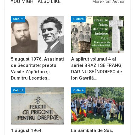
YOU MIGHT ALSO LIKE
More From Author
Cultură
Cultură
5 august 1976. Asasinați
A apărut volumul 4 al
de Securitate: preotul
seriei BRAZII SE FRÂNG,
Vasile Zăpârțan și
DAR NU SE ÎNDOIESC de
Dumitru Leontieș…
Ion Gavrilă…
Cultură
Cultură
1 august 1964.
La Sâmbăta de Sus,