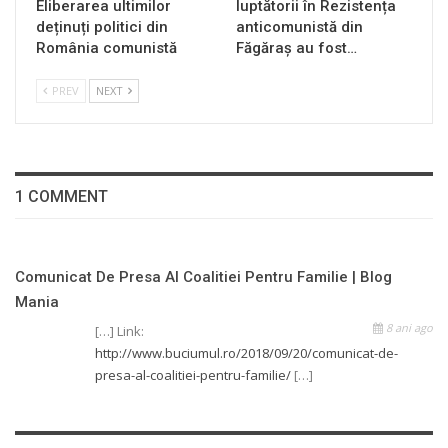
Eliberarea ultimilor
luptătorii în Rezistența
deținuți politici din
anticomunistă din
România comunistă
Făgăraș au fost…
PREV
NEXT
1 COMMENT
Comunicat De Presa Al Coalitiei Pentru Familie | Blog
Mania
8 ani ago
[…] Link:
http://www.buciumul.ro/2018/09/20/comunicat-de-
presa-al-coalitiei-pentru-familie/
[…]