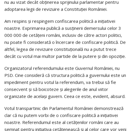
nu au vizat decât obţinerea sprijinului parlamentar pentru
adoptarea legii de revizuire a Constituţiei României.
Am respins şi respingem confiscarea politică a iniţiativei
noastre. Exprimarea publică a susţinerii demersului celor 3
000 000 de cetăţeni români, inclusiv de către actori politici,
nu poate fi considerată o încercare de confiscare politică. De
altfel, legea de revizuire constituţională nu a putut trece
decât cu votul mai multor partide de la putere şi din opoziţie.
Organizatorul referendumului este Guvernul României, nu
PSD. Cine consideră că structura politică a guvernului este un
impediment pentru votul la referendum, va trebui să fie
consecvent şi să boicoteze şi alegerile de anul viitor
organizate de acelaşi guvern. Ceea ce este, evident, absurd.
Votul transpartinic din Parlamentul României demonstrează
clar că nu putem vorbi de o confiscare politică a iniţiativei
noastre. Referendumul este al cetăţenilor români care au
semnat pentru iniţiativa cetăţenească şi al celor care vor veni