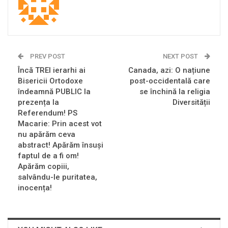
PREV POST
NEXT POST
Încă TREI ierarhi ai
Canada, azi: O națiune
Bisericii Ortodoxe
post-occidentală care
îndeamnă PUBLIC la
se închină la religia
prezența la
Diversității
Referendum! PS
Macarie: Prin acest vot
nu apărăm ceva
abstract! Apărăm însuși
faptul de a fi om!
Apărăm copiii,
salvându-le puritatea,
inocența!