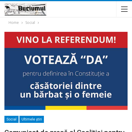
Home
Social
Social
Ultimele ştiri