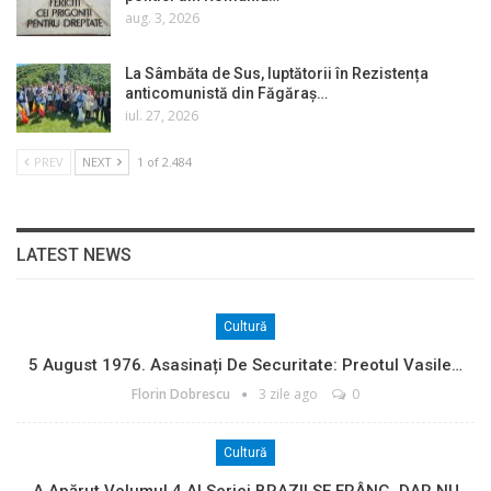
aug. 3, 2026
La Sâmbăta de Sus, luptătorii în Rezistența
anticomunistă din Făgăraș…
iul. 27, 2026
PREV
NEXT
1 of 2.484
LATEST NEWS
Cultură
5 August 1976. Asasinați De Securitate: Preotul Vasile…
Florin Dobrescu
3 zile ago
0
Cultură
A Apărut Volumul 4 Al Seriei BRAZII SE FRÂNG, DAR NU