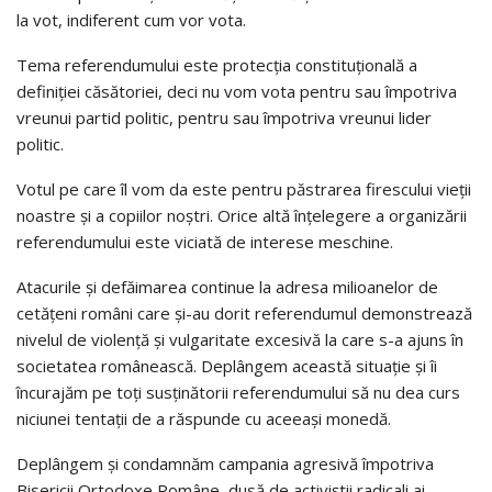
la vot, indiferent cum vor vota.
Tema referendumului este protecţia constituţională a
definiţiei căsătoriei, deci nu vom vota pentru sau împotriva
vreunui partid politic, pentru sau împotriva vreunui lider
politic.
Votul pe care îl vom da este pentru păstrarea firescului vieţii
noastre şi a copiilor noştri. Orice altă înţelegere a organizării
referendumului este viciată de interese meschine.
Atacurile şi defăimarea continue la adresa milioanelor de
cetăţeni români care şi-au dorit referendumul demonstrează
nivelul de violenţă şi vulgaritate excesivă la care s-a ajuns în
societatea românească. Deplângem această situaţie şi îi
încurajăm pe toţi susţinătorii referendumului să nu dea curs
niciunei tentaţii de a răspunde cu aceeaşi monedă.
Deplângem şi condamnăm campania agresivă împotriva
Bisericii Ortodoxe Române, dusă de activiştii radicali ai