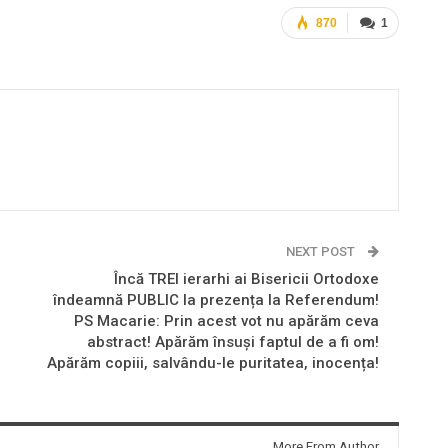
870
1
NEXT POST
Încă TREI ierarhi ai Bisericii Ortodoxe
îndeamnă PUBLIC la prezența la Referendum!
PS Macarie: Prin acest vot nu apărăm ceva
abstract! Apărăm însuși faptul de a fi om!
Apărăm copiii, salvându-le puritatea, inocența!
More From Author