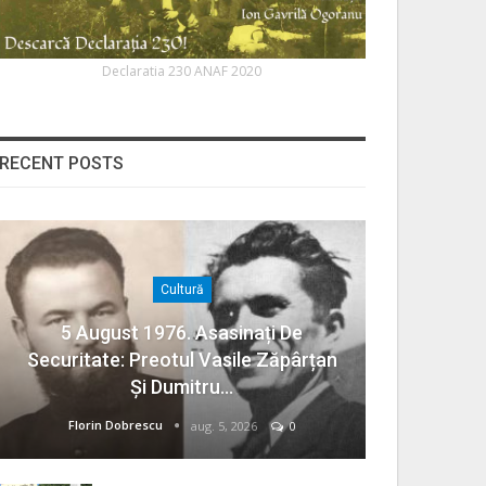
Declaratia 230 ANAF 2020
RECENT POSTS
Cultură
5 August 1976. Asasinați De
Securitate: Preotul Vasile Zăpârțan
Și Dumitru…
Florin Dobrescu
aug. 5, 2026
0