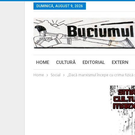
DUMINICĂ, AUGUST 9, 2026
HOME
CULTURĂ
EDITORIAL
EXTERN
Home
Social
„Dacă marxismul începe cu crima fizică 