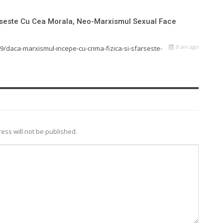
rseste Cu Cea Morala, Neo-Marxismul Sexual Face
8 ani ago
9/daca-marxismul-incepe-cu-crima-fizica-si-sfarseste-
ess will not be published.