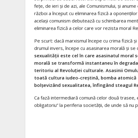
fețe, de ieri și de azi, ale Comunismului, și anum
război a început cu eliminarea fizică a oponenților
același comunism debutează cu schimbarea mentalită
eliminarea fizică a celor care vor rezista moral Rev
Pe scurt: dacă marxismul începe cu crima fizică ș
drumul invers, începe cu asasinarea morală și se d
sexualității este cel în care asasinatul moral
morală se transformă instantaneu în degradare
teritoriu al Revoluției culturale. Asasinii Om
toată cultura iudeo-creștină, bomba atomică a
bolșevizând sexualitatea, înfingând steagul Rev
Ca fază intermediară comună celor două trasee, e
obligatoriu” la periferia societății, de unde să nu p