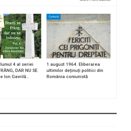
Cultură
lumul 4 al seriei
1 august 1964. Eliberarea
 FRÂNG, DAR NU SE
ultimilor deținuți politici din
e Ion Gavrilă…
România comunistă