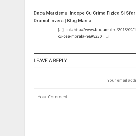
Daca Marxismul Incepe Cu Crima Fizica Si Sfa
Drumul Invers | Blog Mania
[…] Link:
http://www.buciumul.ro/2018/09/1
cu-cea-morala-n&#8230
; […]
LEAVE A REPLY
Your email addr