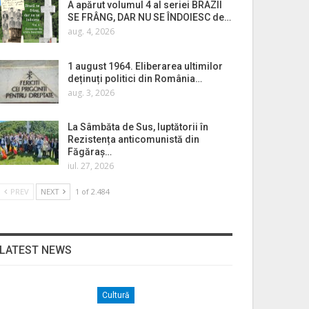
A apărut volumul 4 al seriei BRAZII
SE FRÂNG, DAR NU SE ÎNDOIESC de…
aug. 4, 2026
1 august 1964. Eliberarea ultimilor
deținuți politici din România…
aug. 3, 2026
La Sâmbăta de Sus, luptătorii în
Rezistența anticomunistă din
Făgăraș…
iul. 27, 2026
PREV
NEXT
1 of 2.484
LATEST NEWS
Cultură