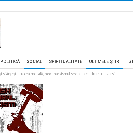
POLITICĂ
SOCIAL
SPIRITUALITATE
ULTIMELE ŞTIRI
IS
și sfârșește cu cea morală, neo-marxismul sexual face drumul invers”