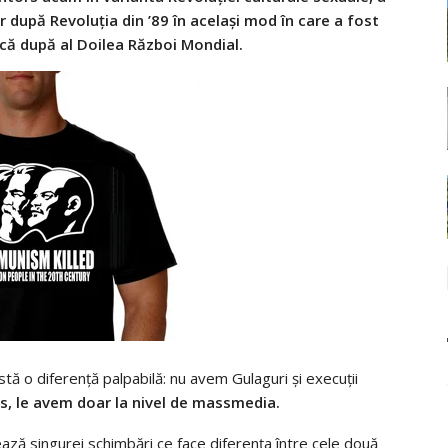
 după Revoluția din ’89 în același mod în care a fost
că după al Doilea Război Mondial.
stă o diferență palpabilă: nu avem Gulaguri și execuții
zis, le avem doar la nivel de massmedia.
ază singurei schimbări ce face diferența între cele două