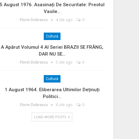
5 August 1976. Asasinați De Securitate: Preotul
Vasile…
Florin Dobrescu
4 zile ago
0
Cultură
A Apărut Volumul 4 Al Seriei BRAZII SE FRÂNG,
DAR NU SE…
Florin Dobrescu
5 zile ago
0
Cultură
1 August 1964. Eliberarea Ultimilor Deținuți
Politici…
Florin Dobrescu
6 zile ago
0
LOAD MORE POSTS