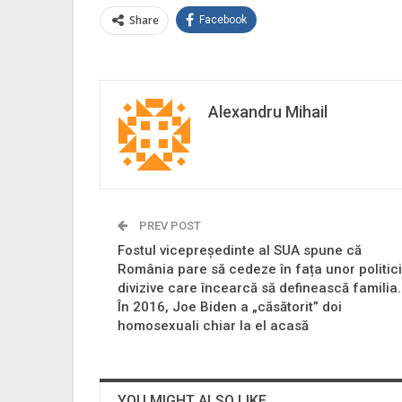
Share
Facebook
Alexandru Mihail
PREV POST
Fostul vicepreședinte al SUA spune că
România pare să cedeze în fața unor politici
divizive care încearcă să definească familia.
În 2016, Joe Biden a „căsătorit” doi
homosexuali chiar la el acasă
YOU MIGHT ALSO LIKE