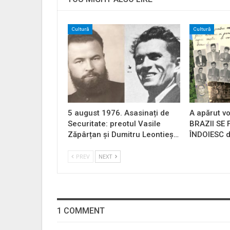
Cultură
Cultură
5 august 1976. Asasinați de
A apărut vo
Securitate: preotul Vasile
BRAZII SE
Zăpârțan și Dumitru Leontieș…
ÎNDOIESC d
PREV
NEXT
1 COMMENT