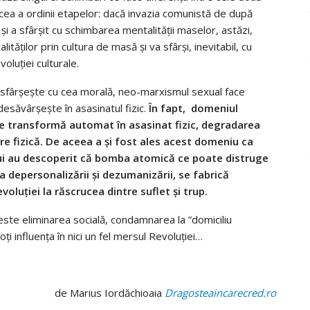
e cea a ordinii etapelor: dacă invazia comunistă de după
 și a sfârșit cu schimbarea mentalității maselor, astăzi,
ților prin cultura de masă și va sfârși, inevitabil, cu
oluției culturale.
i sfârșește cu cea morală, neo-marxismul sexual face
esăvârșește în asasinatul fizic.
În fapt, domeniul
 se transformă automat în asasinat fizic, degradarea
 fizică. De aceea a și fost ales acest domeniu ca
ului au descoperit că bomba atomică ce poate distruge
 depersonalizării și dezumanizării, se fabrică
oluției la răscrucea dintre suflet și trup.
ste eliminarea socială, condamnarea la ”domiciliu
oți influența în nici un fel mersul Revoluției…
de Marius Iordăchioaia
Dragosteaincarecred.ro