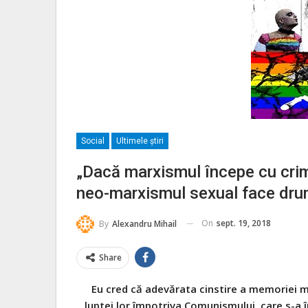
Social
Ultimele ştiri
„Dacă marxismul începe cu crima
neo-marxismul sexual face dru
On
sept. 19, 2018
By
Alexandru Mihail
Share
Eu cred că adevărata cinstire a memoriei m
luptei lor împotriva Comunismului, care s-a î