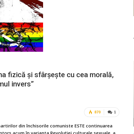
 fizică și sfârșește cu cea morală,
mul invers”
870
1
artirilor din închisorile comuniste ESTE continuarea
ntors acum în varianta Revoluției culturale sexuale, a