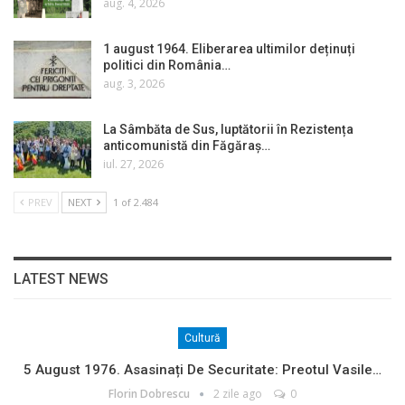
aug. 4, 2026
1 august 1964. Eliberarea ultimilor deținuți
politici din România…
aug. 3, 2026
La Sâmbăta de Sus, luptătorii în Rezistența
anticomunistă din Făgăraș…
iul. 27, 2026
PREV
NEXT
1 of 2.484
LATEST NEWS
Cultură
5 August 1976. Asasinați De Securitate: Preotul Vasile…
Florin Dobrescu
2 zile ago
0