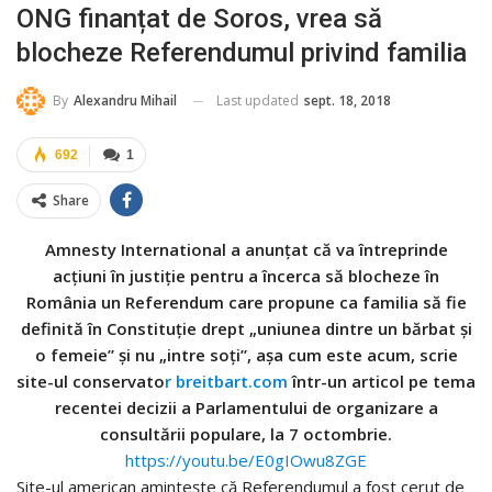
ONG finanțat de Soros, vrea să
blocheze Referendumul privind familia
Last updated
sept. 18, 2018
By
Alexandru Mihail
692
1
Share
Amnesty International a anunțat că va întreprinde
acțiuni în justiție pentru a încerca să blocheze în
România un Referendum care propune ca familia să fie
definită în Constituție drept „uniunea dintre un bărbat și
o femeie” și nu „intre soți”, așa cum este acum, scrie
site-ul conservato
r breitbart.com
într-un articol pe tema
recentei decizii a Parlamentului de organizare a
consultării populare, la 7 octombrie.
https://youtu.be/E0gIOwu8ZGE
Site-ul american amintește că Referendumul a fost cerut de