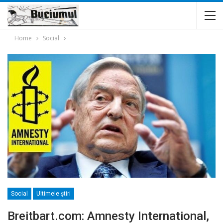
Home
Social
Social
Ultimele ştiri
Breitbart.com: Amnesty International,