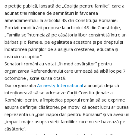
o petiție publică, lansată de „Coaliția pentru familie”, care a
adunat trei milioane de semnături în favoarea
amendamentului la articolul 48 din Constituția României.
Potrivit modificării propuse la articolul 48 din Constituție,
„Familia se întemeiază pe căsătoria liber consimțită între un
bărbat și o femeie, pe egalitatea acestora și pe dreptul și
îndatorirea părinților de a asigura creșterea, educația și
instruirea copiilor”.
Senatorii români au votat „în mod covârșitor” pentru
organizarea Referendumului care urmează să aibă loc pe 7
octombrie , scrie sursa citată.
Dar organizația
Amnesty International
a anunțat deja că
intenționează să se adreseze Curții Constituționale a
României pentru a împiedica poporul român să se exprime
asupra definiției căsătoriei, pe motiv că acest lucru ar putea
reprezenta un „pas înapoi clar pentru România” și va avea un
„impact major asupra vieții familiilor care nu se bazează pe
căsătorie”.