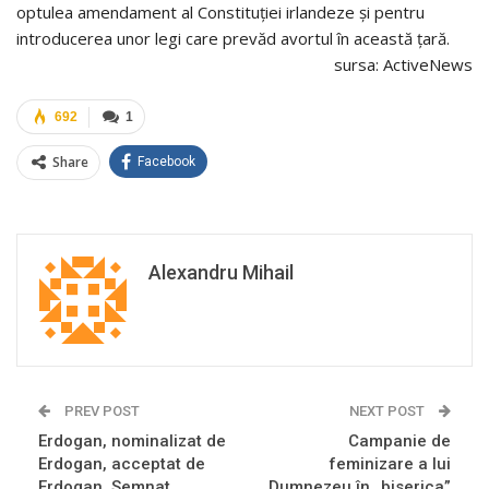
optulea amendament al Constituției irlandeze și pentru
introducerea unor legi care prevăd avortul în această țară.
sursa: ActiveNews
692
1
Share
Facebook
Alexandru Mihail
PREV POST
NEXT POST
Erdogan, nominalizat de
Campanie de
Erdogan, acceptat de
feminizare a lui
Erdogan. Semnat,
Dumnezeu în „biserica”