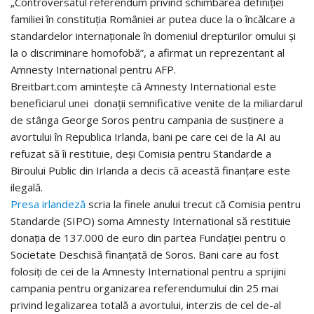
„Controversatul referendum privind schimbarea definiției
familiei în constituția României ar putea duce la o încălcare a
standardelor internaționale în domeniul drepturilor omului și
la o discriminare homofobă”, a afirmat un reprezentant al
Amnesty International pentru AFP.
Breitbart.com amintește că Amnesty International este
beneficiarul unei donații semnificative venite de la miliardarul
de stânga George Soros pentru campania de susținere a
avortului în Republica Irlanda, bani pe care cei de la AI au
refuzat să îi restituie, deși Comisia pentru Standarde a
Biroului Public din Irlanda a decis că această finanțare este
ilegală.
Presa irlandeză
scria la finele anului trecut că Comisia pentru
Standarde (SIPO) soma Amnesty International să restituie
donația de 137.000 de euro din partea Fundației pentru o
Societate Deschisă finanțată de Soros. Bani care au fost
folosiți de cei de la Amnesty International pentru a sprijini
campania pentru organizarea referendumului din 25 mai
privind legalizarea totală a avortului, interzis de cel de-al