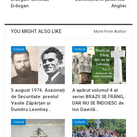
Erdogan
Angliei
YOU MIGHT ALSO LIKE
More From Author
Cultură
Cultură
5 august 1976. Asasinați
A apărut volumul 4 al
de Securitate: preotul
seriei BRAZII SE FRÂNG,
Vasile Zăpârțan și
DAR NU SE ÎNDOIESC de
Dumitru Leontieș…
Ion Gavrilă…
Cultură
Cultură