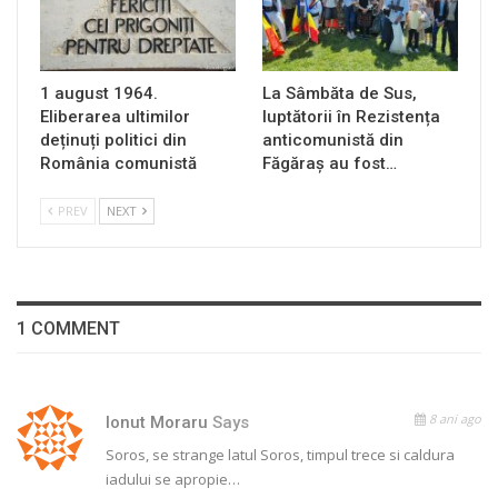
1 august 1964.
La Sâmbăta de Sus,
Eliberarea ultimilor
luptătorii în Rezistența
deținuți politici din
anticomunistă din
România comunistă
Făgăraș au fost…
PREV
NEXT
1 COMMENT
8 ani ago
Ionut Moraru
Says
Soros, se strange latul Soros, timpul trece si caldura
iadului se apropie…