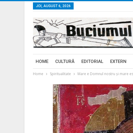
JOI, AUGUST 6, 2026
HOME
CULTURĂ
EDITORIAL
EXTERN
Home
Spiritualitate
Mare e Domnul nostru şi mare es