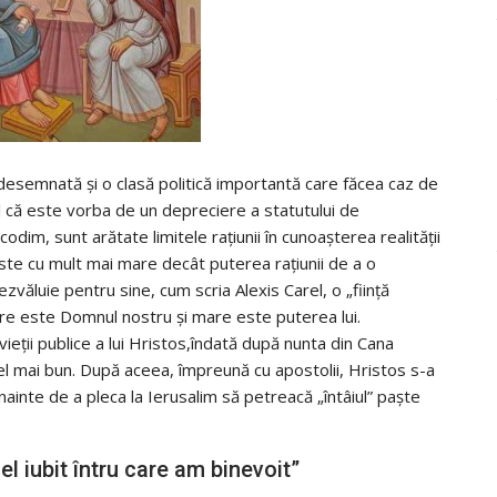
 desemnată şi o clasă politică importantă care făcea caz de
l că este vorba de un depreciere a statutului de
odim, sunt arătate limitele raţiunii în cunoaşterea realităţii
ste cu mult mai mare decât puterea raţiunii de a o
văluie pentru sine, cum scria Alexis Carel, o „fiinţă
are este Domnul nostru şi mare este puterea lui.
ieţii publice a lui Hristos,îndată după nunta din Cana
cel mai bun. După aceea, împreună cu apostolii, Hristos s-a
nainte de a pleca la Ierusalim să petreacă „întâiul” paşte
el iubit întru care am binevoit”