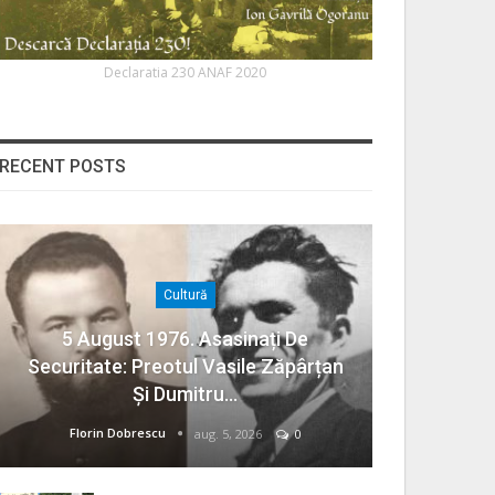
Declaratia 230 ANAF 2020
RECENT POSTS
Cultură
5 August 1976. Asasinați De
Securitate: Preotul Vasile Zăpârțan
Și Dumitru…
Florin Dobrescu
aug. 5, 2026
0