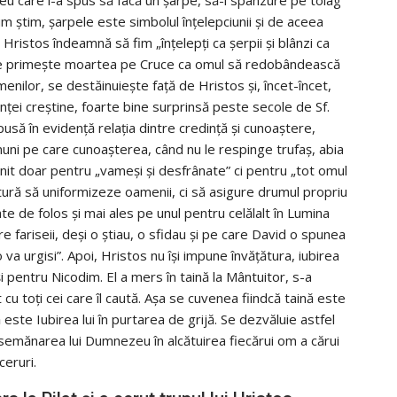
 Cum ştim, şarpele este simbolul înţelepciunii şi de aceea
ristos îndeamnă să fim „înţelepţi ca şerpii şi blânzi ca
care primeşte moartea pe Cruce ca omul să redobândească
menilor, se destăinuiește faţă de Hristos şi, încet-încet,
inţei creştine, foarte bine surprinsă peste secole de Sf.
usă în evidenţă relaţia dintre credinţă şi cunoaştere,
inuni pe care cunoaşterea, când nu le respinge trufaş, abia
nit doar pentru „vameşi şi desfrânate” ci pentru „tot omul
atură să uniformizeze oamenii, ci să asigure drumul propriu
ate de folos şi mai ales pe unul pentru celălalt în Lumina
re fariseii, deşi o ştiau, o sfidau şi pe care David o spunea
a urgisi”. Apoi, Hristos nu îşi impune învăţătura, iubirea
şi pentru Nicodim. El a mers în taină la Mântuitor, s-a
 cu toţi cei care îl caută. Aşa se cuvenea fiindcă taină este
ă este Iubirea lui în purtarea de grijă. Se dezvăluie astfel
 asemănarea lui Dumnezeu în alcătuirea fiecărui om a cărui
ceruri.