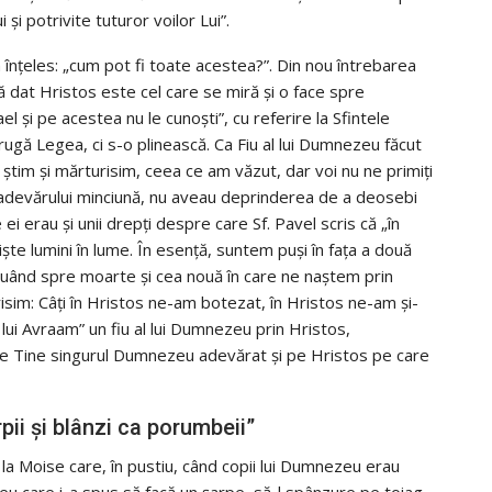
şi potrivite tuturor voilor Lui”.
înţeles: „cum pot fi toate acestea?”. Din nou întrebarea
dat Hristos este cel care se miră şi o face spre
rael şi pe acestea nu le cunoşti”, cu referire la Sfintele
strugă Legea, ci s-o plinească. Ca Fiu al lui Dumnezeu făcut
ştim şi mărturisim, ceea ce am văzut, dar voi nu ne primiţi
nă adevărului minciună, nu aveau deprinderea de a deosebi
ei erau şi unii drepţi despre care Sf. Pavel scris că „în
nişte lumini în lume. În esenţă, suntem puşi în faţa a două
oluând spre moarte şi cea nouă în care ne naştem prin
sim: Câţi în Hristos ne-am botezat, în Hristos ne-am şi-
 lui Avraam” un fiu al lui Dumnezeu prin Hristos,
e pe Tine singurul Dumnezeu adevărat şi pe Hristos pe care
erpii şi blânzi ca porumbeii”
 la Moise care, în pustiu, când copii lui Dumnezeu erau
eu care i-a spus să facă un şarpe, să-l spânzure pe toiag