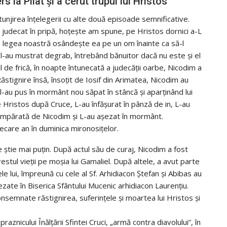
 la Pilat şi a cerut trupul lui Hristos
njirea înţelegerii cu alte două episoade semnificative.
u judecat în pripă, hoţeşte am spune, pe Hristos dornici a-L
re legea noastră osândeşte ea pe un om înainte ca să-l
ii l-au mustrat degrab, întrebând bănuitor dacă nu este şi el
 de frică, în noapte întunecată a judecăţii oarbe, Nicodim a
Răstignire însă, însoţit de Iosif din Arimatea, Nicodim au
e l-au pus în mormânt nou săpat în stâncă şi aparţinând lui
pe Hristos după Cruce, L-au înfăşurat în pânză de in, L-au
cumpărată de Nicodim şi L-au aşezat în mormânt.
ecare an în duminica mironosiţelor.
ştie mai puţin. După actul său de curaj, Nicodim a fost
estul vieţii pe moşia lui Gamaliel. După altele, a avut parte
 lui, împreună cu cele al Sf. Arhidiacon Ştefan şi Abibas au
ezate în Biserica Sfântului Mucenic arhidiacon Laurenţiu.
onsemnate răstignirea, suferinţele şi moartea lui Hristos şi
znicului Înălţării Sfintei Cruci, „armă contra diavolului”, în