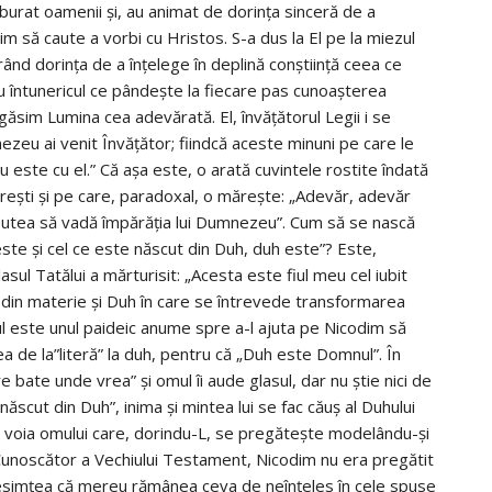
burat oamenii şi, au animat de dorinţa sinceră de a
im să caute a vorbi cu Hristos. S-a dus la El pe la miezul
erând dorinţa de a înţelege în deplină conştiinţă ceea ce
u întunericul ce pândeşte la fiecare pas cunoaşterea
găsim Lumina cea adevărată. El, învăţătorul Legii i se
zeu ai venit Învăţător; fiindcă aceste minuni pe care le
este cu el.” Că aşa este, o arată cuvintele rostite îndată
ireşti şi pe care, paradoxal, o măreşte: „Adevăr, adevăr
 putea să vadă împărăţia lui Dumnezeu”. Cum să se nască
ste şi cel ce este născut din Duh, duh este”? Este,
lasul Tatălui a mărturisit: „Acesta este fiul meu cel iubit
 din materie şi Duh în care se întrevede transformarea
l este unul paideic anume spre a-l ajuta pe Nicodim să
a de la”literă” la duh, pentru că „Duh este Domnul”. În
 bate unde vrea” şi omul îi aude glasul, dar nu ştie nici de
 născut din Duh”, inima şi mintea lui se fac căuş al Duhului
i voia omului care, dorindu-L, se pregăteşte modelându-şi
Cunoscător a Vechiului Testament, Nicodim nu era pregătit
 presimţea că mereu rămânea ceva de neînţeles în cele spuse