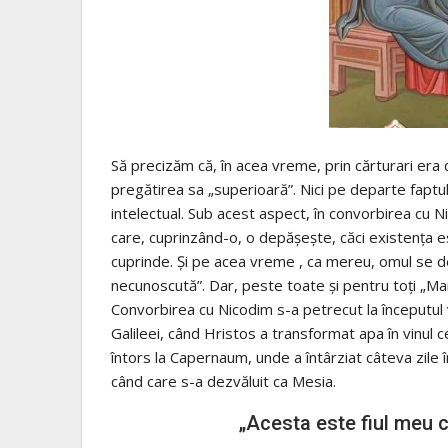
Să precizăm că, în acea vreme, prin cărturari era
pregătirea sa „superioară”. Nici pe departe faptu
intelectual. Sub acest aspect, în convorbirea cu Nic
care, cuprinzând-o, o depăşeşte, căci existenţa e
cuprinde. Şi pe acea vreme , ca mereu, omul se dez
necunoscută”. Dar, peste toate şi pentru toţi „M
Convorbirea cu Nicodim s-a petrecut la începutul v
Galileei, când Hristos a transformat apa în vinul 
întors la Capernaum, unde a întârziat câteva zile î
când care s-a dezvăluit ca Mesia.
„Acesta este fiul meu c