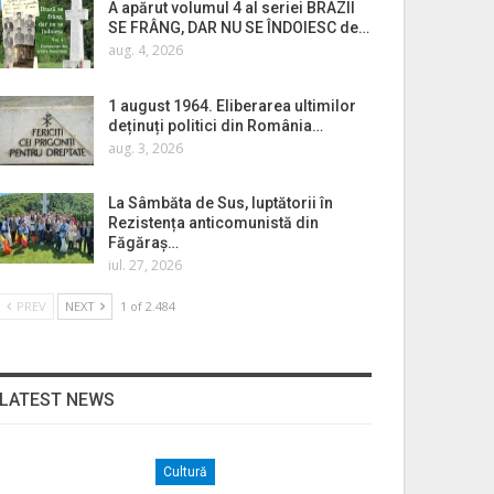
A apărut volumul 4 al seriei BRAZII
SE FRÂNG, DAR NU SE ÎNDOIESC de…
aug. 4, 2026
1 august 1964. Eliberarea ultimilor
deținuți politici din România…
aug. 3, 2026
La Sâmbăta de Sus, luptătorii în
Rezistența anticomunistă din
Făgăraș…
iul. 27, 2026
PREV
NEXT
1 of 2.484
LATEST NEWS
Cultură