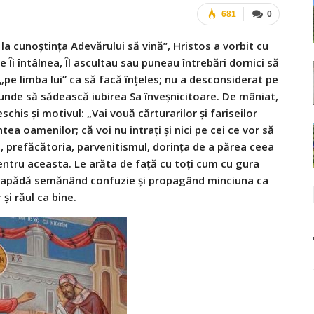
681
0
la cunoştinţa Adevărului să vină”, Hristos a vorbit cu
e Îi întâlnea, Îl ascultau sau puneau întrebări dornici să
„pe limba lui” ca să facă înţeles; nu a desconsiderat pe
 unde să sădească iubirea Sa înveșnicitoare. De mâniat,
chis şi motivul: „Vai vouă cărturarilor şi fariseilor
ntea oamenilor; că voi nu intraţi şi nici pe cei ce vor să
a, prefăcătoria, parvenitismul, dorinţa de a părea ceea
pentru aceasta. Le arăta de faţă cu toţi cum cu gura
 leapădă semănând confuzie şi propagând minciuna ca
 şi răul ca bine.