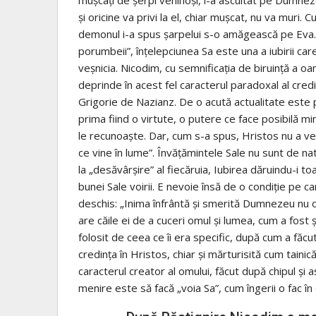
şi oricine va privi la el, chiar muşcat, nu va muri.
demonul i-a spus şarpelui s-o amăgească pe Eva. H
porumbeii”, înţelepciunea Sa este una a iubirii 
veşnicia. Nicodim, cu semnificaţia de biruinţă a oa
deprinde în acest fel caracterul paradoxal al cred
Grigorie de Nazianz. De o acută actualitate este p
prima fiind o virtute, o putere ce face posibilă m
le recunoaşte. Dar, cum s-a spus, Hristos nu a ve
ce vine în lume”. Învăţămintele Sale nu sunt de n
la „desăvârşire” al fiecăruia, Iubirea dăruindu-i to
bunei Sale voirii. E nevoie însă de o condiţie pe ca
deschis: „Inima înfrântă şi smerită Dumnezeu nu o v
are căile ei de a cuceri omul şi lumea, cum a fost 
folosit de ceea ce îi era specific, după cum a făcut
credinţa în Hristos, chiar şi mărturisită cum tainic
caracterul creator al omului, făcut după chipul şi
menire este să facă „voia Sa”, cum îngerii o fac în 