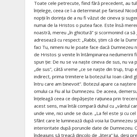
Toate cele petrecute, fiind fără precedent, au tul
înţelege, ceea ce l-a determinat pe fariseul Nicod
nopţii în dorinţa de a nu fi văzut de cineva şi sug
numai de la Hristos o putea face. Este însă mere
noastră, mereu „în ghicitură” şi scormonind ca să 
adresează cu respect: „Rabbi, ştim că de la Dumne
faci Tu, nimeni nu le poate face dacă Dumnezeu nu 
de Hristos şi venite în întâmpinarea nedumeririi f
spun ţie: De nu se va naşte cineva de sus, nu va
„de sus”, câtă vreme „ce se naşte din trup, trup e
indirect, prima trimitere la botezul lui Ioan când g
întru care am binevoit”. Botezul apare ca naştere
omului ca Fiu al lui Dumnezeu. De aceea, demersu
înţeleagă ceea ce depăşeşte raţiunea prin trecere
acest sens, mai întâi compară duhul cu „vântul care
unde vine, nici unde se duce. „La fel este şi cu cel
Sfânt care le luminează după voia lui Dumnezeu ş
interioritate după poruncile date de Dumnezeu. 
îndeajuns să treacă dincolo de „litera” lui, deşi