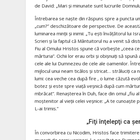
de David: „Mari şi minunate sunt lucrurile Domnului 
Întrebarea se naşte din răspuns spre a puncta un 
„cum?” deschizătoare de perspective. De această 
luminarea minţii şi inimii: „Tu eşti învăţătorul lui Is
Scrieri şi la faptul că Mântuitorul nu a venit să di
Fiu al Omului Hristos spune că vorbeşte „ceea ce 
mărturia”. Ochii lor erau orbi şi obişnuiţi să spu
cele ale lui Dumnezeu de cele ale oamenilor. Între 
mijlocul unui neam ticălos şi stricat… străluciţi ca 
lumi: cea veche cea după fire , o lume căzută ev
botez şi este spre viaţă veşnică după cum mărturi
mbrăcat”. Renaşterea în Duh, face din omul „fiu al
moştenitor al vieţii celei veşnice: „A te cunoaşt
L-ai trimis.”
„Fiţi înţelepţi ca ş
În convorbirea cu Nicodim, Hristos face trimitere
muşcaţi de şerpi veninoşi, l-a ascultat pe Dumnez