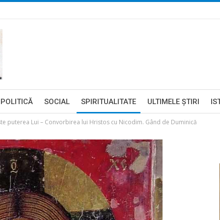
POLITICĂ
SOCIAL
SPIRITUALITATE
ULTIMELE ŞTIRI
IS
te puterea Lui – Convorbirea lui Hristos cu Nicodim. Gând de Duminică