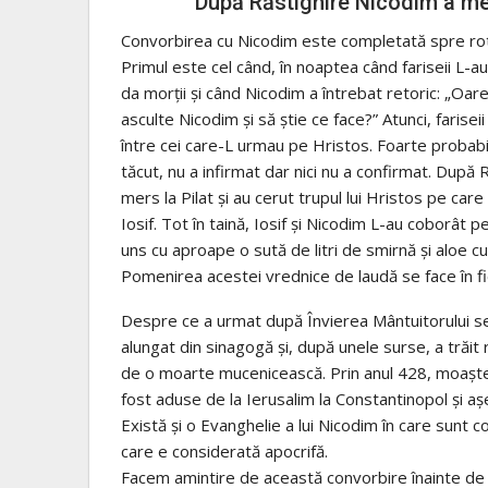
După Răstignire Nicodim a mers
Convorbirea cu Nicodim este completată spre rotu
Primul este cel când, în noaptea când fariseii L-a
da morţii şi când Nicodim a întrebat retoric: „Oa
asculte Nicodim şi să ştie ce face?” Atunci, farise
între cei care-L urmau pe Hristos. Foarte probabil
tăcut, nu a infirmat dar nici nu a confirmat. După 
mers la Pilat şi au cerut trupul lui Hristos pe car
Iosif. Tot în taină, Iosif şi Nicodim L-au coborât 
uns cu aproape o sută de litri de smirnă şi aloe 
Pomenirea acestei vrednice de laudă se face în fi
Despre ce a urmat după Învierea Mântuitorului se 
alungat din sinagogă şi, după unele surse, a trăit r
de o moarte mucenicească. Prin anul 428, moaştele
fost aduse de la Ierusalim la Constantinopol şi aş
Există şi o Evanghelie a lui Nicodim în care sunt c
care e considerată apocrifă.
Facem amintire de această convorbire înainte de pra