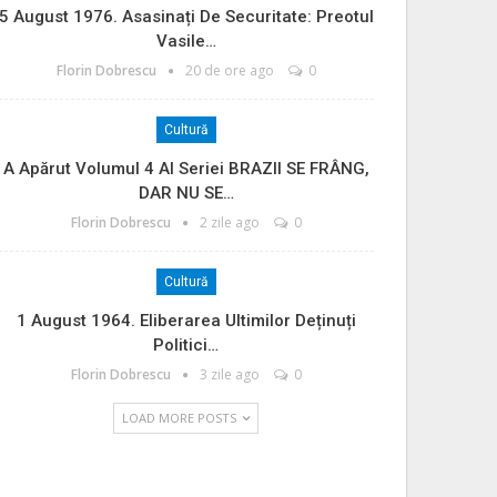
5 August 1976. Asasinați De Securitate: Preotul
Vasile…
Florin Dobrescu
20 de ore ago
0
Cultură
A Apărut Volumul 4 Al Seriei BRAZII SE FRÂNG,
DAR NU SE…
Florin Dobrescu
2 zile ago
0
Cultură
1 August 1964. Eliberarea Ultimilor Deținuți
Politici…
Florin Dobrescu
3 zile ago
0
LOAD MORE POSTS