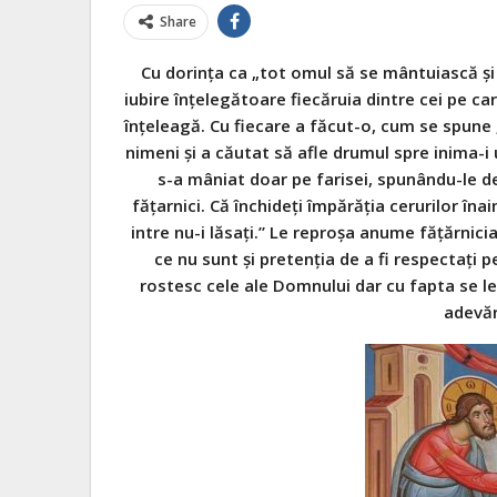
Share
Cu dorinţa ca „tot omul să se mântuiască şi 
iubire înţelegătoare fiecăruia dintre cei
pe car
înţeleagă. Cu fiecare a făcut-o, cum se spune 
nimeni şi a căutat să afle drumul spre inima-i
s-a mâniat doar pe farisei, spunându-le des
făţarnici. Că închideţi împărăţia cerurilor înai
intre nu-i lăsaţi.” Le reproşa anume făţărnici
ce nu sunt şi pretenţia de a fi respectaţi 
rostesc cele ale Domnului dar cu fapta se
adevăr