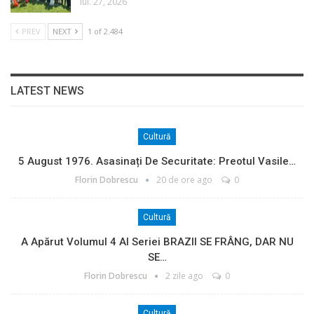
iul. 27, 2026
PREV
NEXT
1 of 2.484
LATEST NEWS
Cultură
5 August 1976. Asasinați De Securitate: Preotul Vasile…
Florin Dobrescu
20 de ore ago
0
Cultură
A Apărut Volumul 4 Al Seriei BRAZII SE FRÂNG, DAR NU
SE…
Florin Dobrescu
2 zile ago
0
Cultură