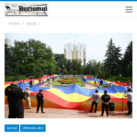
Home
Social
Social
Ultimele ştiri