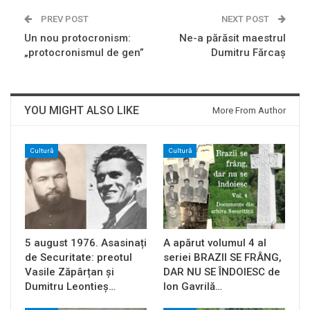
PREV POST
NEXT POST
Un nou protocronism:
Ne-a părăsit maestrul
„protocronismul de gen”
Dumitru Fărcaş
YOU MIGHT ALSO LIKE
More From Author
Cultură
Cultură
5 august 1976. Asasinați
A apărut volumul 4 al
de Securitate: preotul
seriei BRAZII SE FRÂNG,
Vasile Zăpârțan și
DAR NU SE ÎNDOIESC de
Dumitru Leontieș…
Ion Gavrilă…