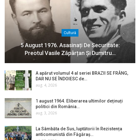
Cultură
5 August 1976. Asasinați De Securitate:
Preotul Vasile Zăpârțan Și Dumitru…
A apărut volumul 4 al seriei BRAZII SE FRÂNG,
DAR NU SE ÎNDOIESC de…
aug. 4, 2026
1 august 1964. Eliberarea ultimilor deținuți
politici din România…
aug. 3, 2026
La Sâmbăta de Sus, luptătorii în Rezistența
anticomunistă din Făgăraș…