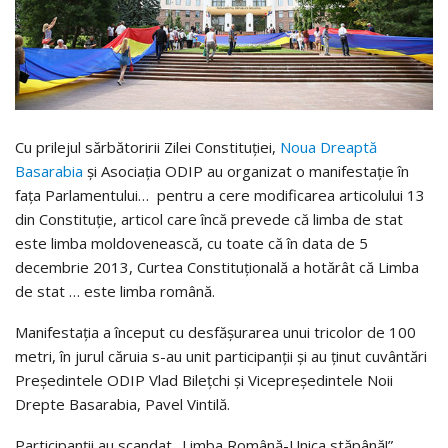
Cu prilejul sărbătoririi Zilei Constituției,
Noua Dreaptă
Basarabia
și Asociația ODIP au organizat o manifestație în
fața Parlamentului… pentru a cere modificarea articolului 13
din Constituție, articol care încă prevede că limba de stat
este limba moldovenească, cu toate că în data de 5
decembrie 2013, Curtea Constituțională a hotărât că Limba
de stat … este limba română.
Manifestația a început cu desfășurarea unui tricolor de 100
metri, în jurul căruia s-au unit participanții și au ținut cuvântări
Președintele ODIP Vlad Bilețchi și Vicepreședintele Noii
Drepte Basarabia, Pavel Vintilă.
Participanții au scandat „Limba Română-Unica stăpână!”,