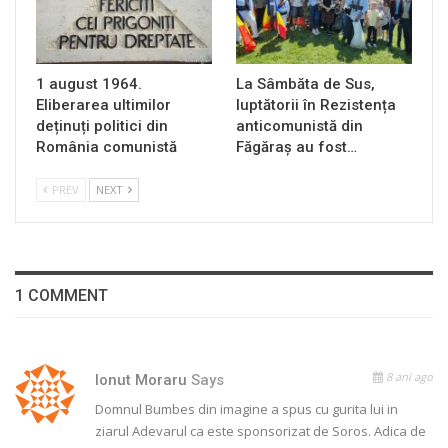
1 august 1964.
La Sâmbăta de Sus,
Eliberarea ultimilor
luptătorii în Rezistența
deținuți politici din
anticomunistă din
România comunistă
Făgăraș au fost…
PREV
NEXT
1 COMMENT
8 ani ago
Ionut Moraru
Says
Domnul Bumbes din imagine a spus cu gurita lui in
ziarul Adevarul ca este sponsorizat de Soros. Adica de