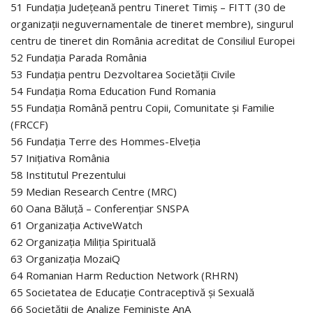
51 Fundația Județeană pentru Tineret Timiș – FITT (30 de
organizații neguvernamentale de tineret membre), singurul
centru de tineret din România acreditat de Consiliul Europei
52 Fundația Parada România
53 Fundația pentru Dezvoltarea Societății Civile
54 Fundația Roma Education Fund Romania
55 Fundația Română pentru Copii, Comunitate și Familie
(FRCCF)
56 Fundația Terre des Hommes-Elveția
57 Inițiativa România
58 Institutul Prezentului
59 Median Research Centre (MRC)
60 Oana Băluță – Conferențiar SNSPA
61 Organizația ActiveWatch
62 Organizația Miliția Spirituală
63 Organizația MozaiQ
64 Romanian Harm Reduction Network (RHRN)
65 Societatea de Educație Contraceptivă și Sexuală
66 Societății de Analize Feministe AnA