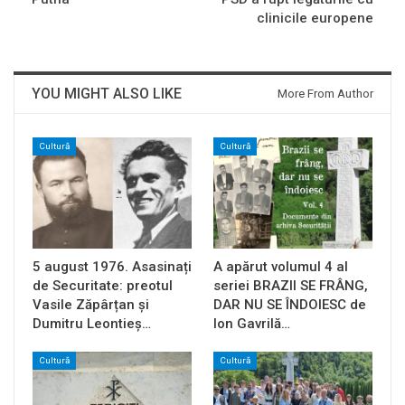
clinicile europene
YOU MIGHT ALSO LIKE
More From Author
Cultură
Cultură
5 august 1976. Asasinați
A apărut volumul 4 al
de Securitate: preotul
seriei BRAZII SE FRÂNG,
Vasile Zăpârțan și
DAR NU SE ÎNDOIESC de
Dumitru Leontieș…
Ion Gavrilă…
Cultură
Cultură