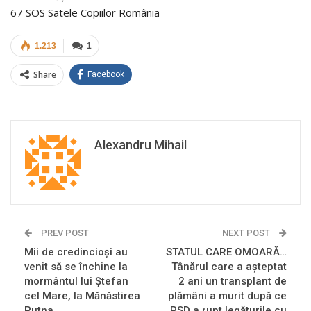
67 SOS Satele Copiilor România
1.213
1
Share
Facebook
Alexandru Mihail
PREV POST
NEXT POST
Mii de credincioși au
STATUL CARE OMOARĂ…
venit să se închine la
Tânărul care a așteptat
mormântul lui Ștefan
2 ani un transplant de
cel Mare, la Mănăstirea
plămâni a murit după ce
Putna
PSD a rupt legăturile cu