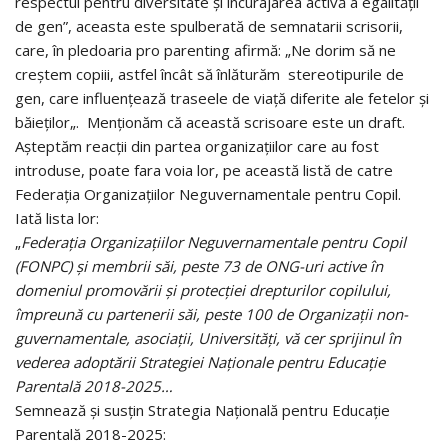
respectul pentru diversitate și încurajarea activă a egalității
de gen”, aceasta este spulberată de semnatarii scrisorii,
care, în pledoaria pro parenting afirmă: „Ne dorim să ne
creștem copiii, astfel încât să înlăturăm stereotipurile de
gen, care influențează traseele de viață diferite ale fetelor și
băieților„. Menționăm că această scrisoare este un draft.
Așteptăm reacții din partea organizațiilor care au fost
introduse, poate fara voia lor, pe această listă de catre
Federația Organizațiilor Neguvernamentale pentru Copil.
Iată lista lor:
„
Federația Organizațiilor Neguvernamentale pentru Copil
(FONPC) și membrii săi, peste 73 de ONG-uri active în
domeniul promovării și protecției drepturilor copilului,
împreună cu partenerii săi, peste 100 de Organizații non-
guvernamentale, asociații, Universități, vă cer sprijinul în
vederea adoptării Strategiei Naționale pentru Educație
Parentală 2018-2025…
Semnează și susțin Strategia Națională pentru Educație
Parentală 2018-2025: