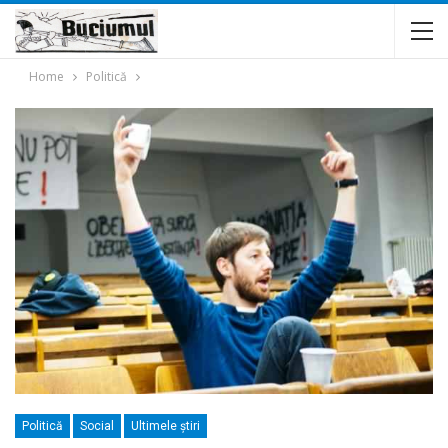
Home
Politică
Politică
Social
Ultimele ştiri