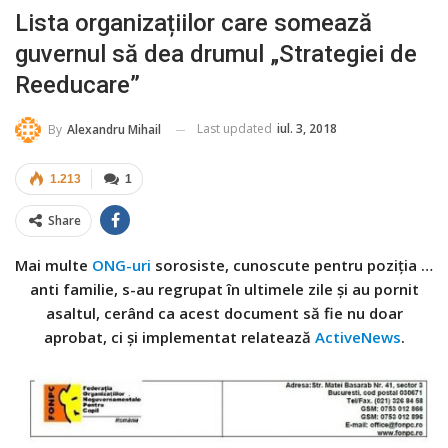
Lista organizațiilor care somează
guvernul să dea drumul „Strategiei de
Reeducare”
Last updated
iul. 3, 2018
By
Alexandru Mihail
1.213
1
Share
Mai multe
ONG-uri
sorosiste, cunoscute pentru poziția …
anti familie, s-au regrupat în ultimele zile și au pornit
asaltul, cerând ca acest document să fie nu doar
aprobat, ci și implementat relatează
ActiveNews
.