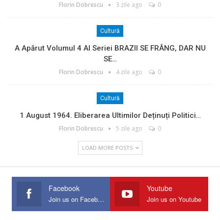
Florin Dobrescu
3 zile ago
0
Cultură
A Apărut Volumul 4 Al Seriei BRAZII SE FRÂNG, DAR NU
SE…
Florin Dobrescu
4 zile ago
0
Cultură
1 August 1964. Eliberarea Ultimilor Deținuți Politici…
Florin Dobrescu
5 zile ago
0
LOAD MORE POSTS
Facebook
Youtube
Join us on Facebook
Join us on Youtube