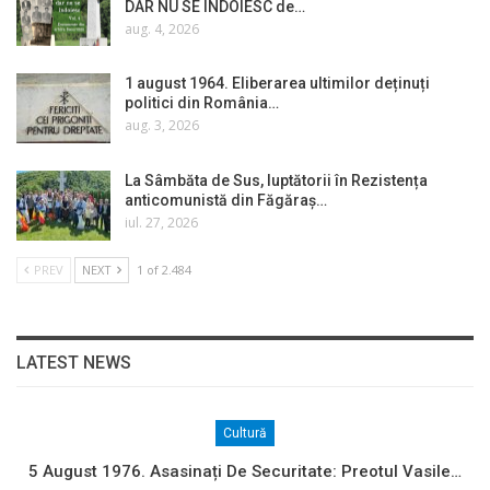
DAR NU SE ÎNDOIESC de…
aug. 4, 2026
1 august 1964. Eliberarea ultimilor deținuți
politici din România…
aug. 3, 2026
La Sâmbăta de Sus, luptătorii în Rezistența
anticomunistă din Făgăraș…
iul. 27, 2026
PREV
NEXT
1 of 2.484
LATEST NEWS
Cultură
5 August 1976. Asasinați De Securitate: Preotul Vasile…